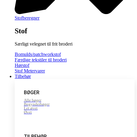
Stofberegner
Stof
Særligt velegnet til frit broderi
Bomulds/patchworkstof
Færdige tekstiler til broderi
Hørstof
Stof Metervarer
Tilbehør
BØGER
Alle bøger
Begynderbøger
Let øvet
Øvet
TILBEHØR