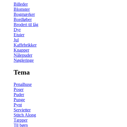
Billeder
Blomster
Bogmærker
Bordløber
Broderi til låg
Dyr
Etuier
Jul
Kaffebrikker
Knapper
Nålepuder
Nøgleringe
Tema
Penalhuse
Poser
Puder
Punge
Pynt
Servietter
Stitch Along
Tæpper
Til børn