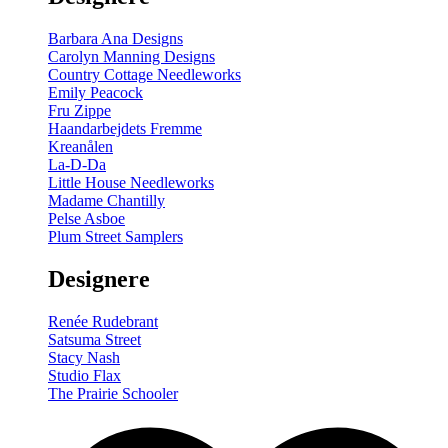
Barbara Ana Designs
Carolyn Manning Designs
Country Cottage Needleworks
Emily Peacock
Fru Zippe
Haandarbejdets Fremme
Kreanålen
La-D-Da
Little House Needleworks
Madame Chantilly
Pelse Asboe
Plum Street Samplers
Designere
Renée Rudebrant
Satsuma Street
Stacy Nash
Studio Flax
The Prairie Schooler