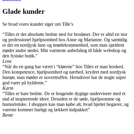
Glade kunder
Se hvad vores kunder siger om Tille’s
“Tilles er det absolutte bedste sted for brodøser. Der er altid en stor
og professionel hjælpsomhed hos Anne og Marianne. Og samtidig
er der en nordjysk lune og imødekommenhed, som man sjældent
møder andre steder. Min varmeste anbefaling til både webshop og
den fysiske butik."
Lene
“Når du en gang har været i “kløerne” hos Tilles er man hooked.
Den kompetence, hjælpsomhed og nærhed, krydret med nordjysk
humør, man møder er uovertruffen. Herudover har de nogle super
god varer på hylderne.”
Karin
“Tilles er bare bedste. De er bragende dygtige undervisere med et
utal af inspirerende ideer. Desuden er de søde, hjælpsomme og
humoristiske. I shoppen kan man købe alt, hvad hjertet begærer, og
varerne kommer hurtigt og lækkert indpakket”
Bente