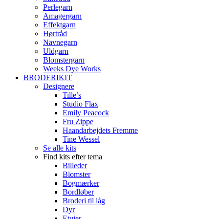
Perlegarn
Amagergarn
Effektgarn
Hørtråd
Navnegarn
Uldgarn
Blomstergarn
Weeks Dye Works
BRODERIKIT
Designere
Tille’s
Studio Flax
Emily Peacock
Fru Zippe
Haandarbejdets Fremme
Tine Wessel
Se alle kits
Find kits efter tema
Billeder
Blomster
Bogmærker
Bordløber
Broderi til låg
Dyr
Etuier