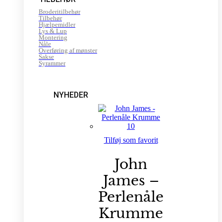
Broderitilbehør
Tilbehør
Hjælpemidler
Lys & Lup
Montering
Nåle
Overføring af mønster
Sakse
Syrammer
NYHEDER
Tilføj som favorit
John
James –
Perlenåle
Krumme