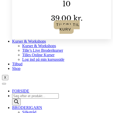
10
39,00
kr.
TILFØJ TIL
KURV
Kurser & Workshops
Kurser & Workshops
Tille’s Live Broderikurser
Tilles Online Kurser
Log ind på min kursusside
Tilbud
Shop
X
FORSIDE
Products
search
BRODERIGARN
Silketråd