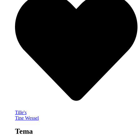
Tille's
Tine Wessel
Tema