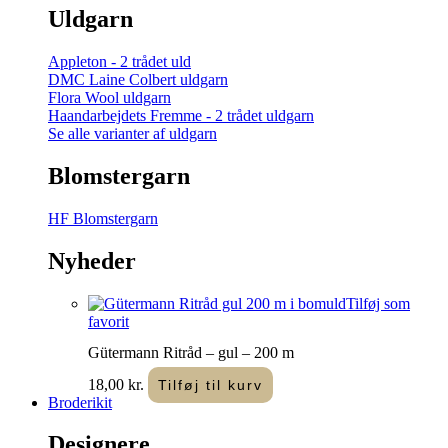
Uldgarn
Appleton - 2 trådet uld
DMC Laine Colbert uldgarn
Flora Wool uldgarn
Haandarbejdets Fremme - 2 trådet uldgarn
Se alle varianter af uldgarn
Blomstergarn
HF Blomstergarn
Nyheder
Tilføj som
favorit
Gütermann Ritråd – gul – 200 m
18,00
kr.
Tilføj til kurv
Broderikit
Designere