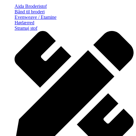
Aida Broderistof
Bånd til broderi
Evenweave / Etamine
Hørlærred
Stramaj stof