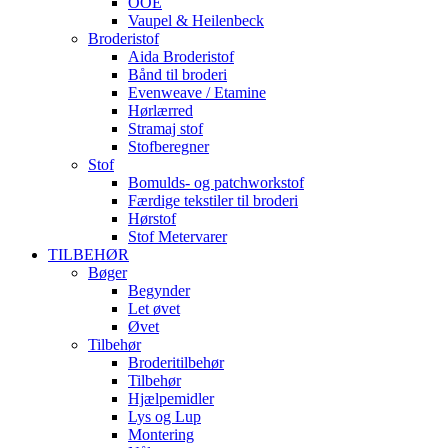
OOE
Vaupel & Heilenbeck
Broderistof
Aida Broderistof
Bånd til broderi
Evenweave / Etamine
Hørlærred
Stramaj stof
Stofberegner
Stof
Bomulds- og patchworkstof
Færdige tekstiler til broderi
Hørstof
Stof Metervarer
TILBEHØR
Bøger
Begynder
Let øvet
Øvet
Tilbehør
Broderitilbehør
Tilbehør
Hjælpemidler
Lys og Lup
Montering