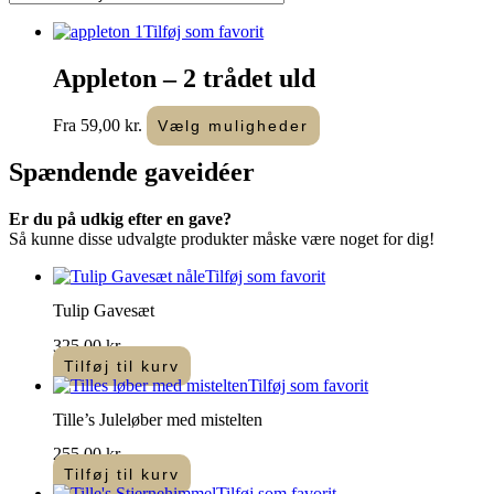
Tilføj som favorit
Appleton – 2 trådet uld
Dette
Fra
59,00
kr.
Vælg muligheder
vare
har
Spændende
gaveidéer
flere
varianter.
Er du på udkig efter en gave?
Mulighederne
Så kunne disse udvalgte produkter måske være noget for dig!
kan
vælges
Tilføj som favorit
på
varesiden
Tulip Gavesæt
325,00
kr.
Tilføj til kurv
Tilføj som favorit
Tille’s Juleløber med mistelten
255,00
kr.
Tilføj til kurv
Tilføj som favorit