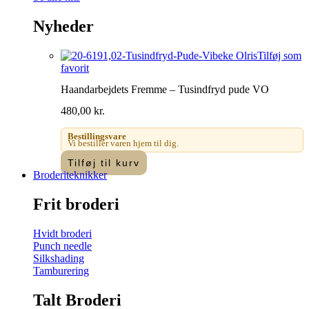
Nyheder
Tilføj som
favorit
Haandarbejdets Fremme – Tusindfryd pude VO
480,00
kr.
Bestillingsvare
Vi bestiller varen hjem til dig.
Tilføj til kurv
Broderiteknikker
Frit broderi
Hvidt broderi
Punch needle
Silkshading
Tamburering
Talt Broderi