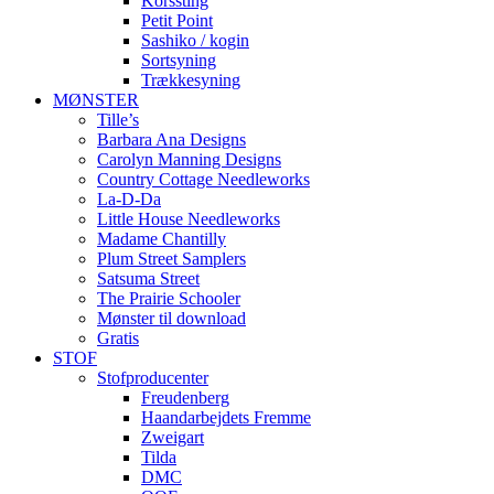
Korssting
Petit Point
Sashiko / kogin
Sortsyning
Trækkesyning
MØNSTER
Tille’s
Barbara Ana Designs
Carolyn Manning Designs
Country Cottage Needleworks
La-D-Da
Little House Needleworks
Madame Chantilly
Plum Street Samplers
Satsuma Street
The Prairie Schooler
Mønster til download
Gratis
STOF
Stofproducenter
Freudenberg
Haandarbejdets Fremme
Zweigart
Tilda
DMC