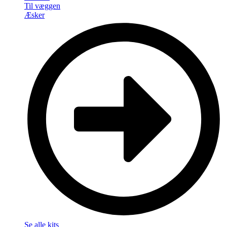
Til væggen
Æsker
Se alle kits