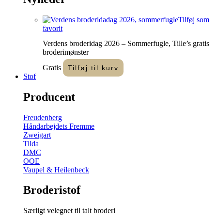
Tilføj som
favorit
Verdens broderidag 2026 – Sommerfugle, Tille’s gratis
broderimønster
Gratis
Tilføj til kurv
Stof
Producent
Freudenberg
Håndarbejdets Fremme
Zweigart
Tilda
DMC
OOE
Vaupel & Heilenbeck
Broderistof
Særligt velegnet til talt broderi