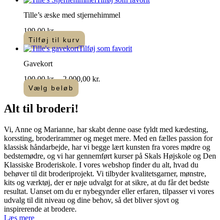
Tille’s æske med stjernehimmel
199,00
kr.
Tilføj til kurv
Tilføj som favorit
Gavekort
Prisinterval:
100,00
kr.
–
2.000,00
kr.
100,00 kr.
Vælg beløb
Dette
til
vare
2.000,00 kr.
Alt til
broderi
!​
har
flere
Vi, Anne og Marianne, har skabt denne oase fyldt med kædesting,
varianter.
korssting, broderirammer og meget mere. Med en fælles passion for
Mulighederne
klassisk håndarbejde, har vi begge lært kunsten fra vores mødre og
kan
bedstemødre, og vi har gennemført kurser på Skals Højskole og Den
vælges
Klassiske Broderiskole. I vores webshop finder du alt, hvad du
på
behøver til dit broderiprojekt. Vi tilbyder kvalitetsgarner, mønstre,
varesiden
kits og værktøj, der er nøje udvalgt for at sikre, at du får det bedste
resultat. Uanset om du er nybegynder eller erfaren, tilpasser vi vores
udvalg til dit niveau og dine behov, så det bliver sjovt og
inspirerende at brodere.
Læs mere