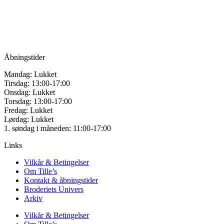
Vandmanden 12B
9200 Aalborg SV
Tlf.: +45
81987264
Mail:
info@tilles.dk
CVR: 42501328
Åbningstider
Mandag: Lukket
Tirsdag: 13:00-17:00
Onsdag: Lukket
Torsdag: 13:00-17:00
Fredag: Lukket
Lørdag: Lukket
1. søndag i måneden: 11:00-17:00
Links
Vilkår & Betingelser
Om Tille’s
Kontakt & åbningstider
Broderiets Univers
Arkiv
Vilkår & Betingelser