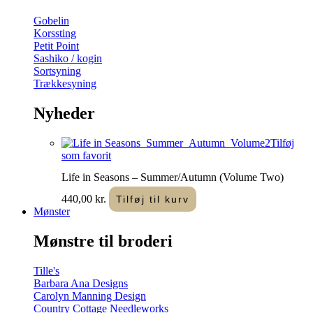
Gobelin
Korssting
Petit Point
Sashiko / kogin
Sortsyning
Trækkesyning
Nyheder
Tilføj
som favorit
Life in Seasons – Summer/Autumn (Volume Two)
440,00
kr.
Tilføj til kurv
Mønster
Mønstre til broderi
Tille's
Barbara Ana Designs
Carolyn Manning Design
Country Cottage Needleworks