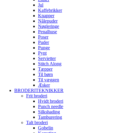
Jul
Kaffebrikker
Knapper
Nålepuder
Nøgleringe
Penalhuse
Poser
Puder
Punge
Pynt
Servietter
Stitch Along
Tæpper
Til børn
Til væggen
Æsker
BRODERITEKNIKKER
Frit broderi
Hvidt broderi
Punch needle
Silkshading
Tamburering
Talt broderi
Gobelin