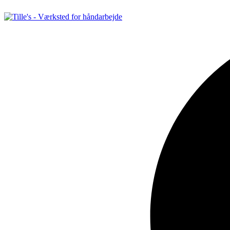
Videre
til
indhold