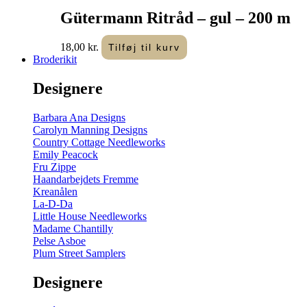
Gütermann Ritråd – gul – 200 m
18,00
kr.
Tilføj til kurv
Broderikit
Designere
Barbara Ana Designs
Carolyn Manning Designs
Country Cottage Needleworks
Emily Peacock
Fru Zippe
Haandarbejdets Fremme
Kreanålen
La-D-Da
Little House Needleworks
Madame Chantilly
Pelse Asboe
Plum Street Samplers
Designere