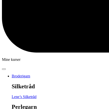
Mine kurser
Broderigarn
Silketråd
Lene’s Silketråd
Perlegarn