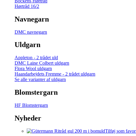
Bockens Hørtråd
Hørtråd 16/2
Navnegarn
DMC navnegarn
Uldgarn
Appleton - 2 trådet uld
DMC Laine Colbert uldgarn
Flora Wool uldgarn
Haandarbejdets Fremme - 2 trådet uldgarn
Se alle varianter af uldgarn
Blomstergarn
HF Blomstergarn
Nyheder
Tilføj som favor