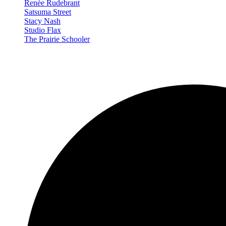
Renée Rudebrant
Satsuma Street
Stacy Nash
Studio Flax
The Prairie Schooler