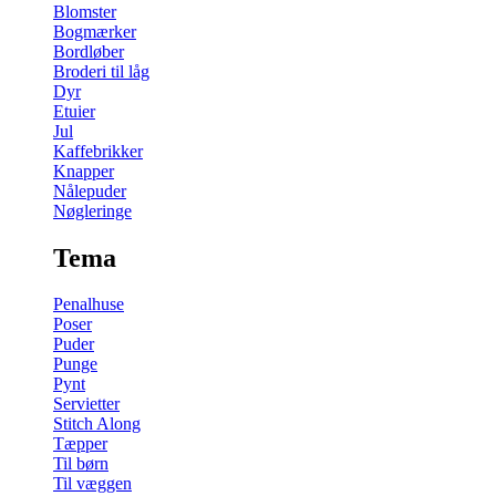
Blomster
Bogmærker
Bordløber
Broderi til låg
Dyr
Etuier
Jul
Kaffebrikker
Knapper
Nålepuder
Nøgleringe
Tema
Penalhuse
Poser
Puder
Punge
Pynt
Servietter
Stitch Along
Tæpper
Til børn
Til væggen