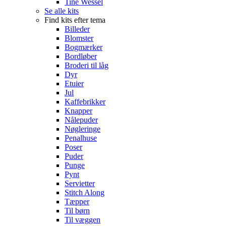
Tine Wessel
Se alle kits
Find kits efter tema
Billeder
Blomster
Bogmærker
Bordløber
Broderi til låg
Dyr
Etuier
Jul
Kaffebrikker
Knapper
Nålepuder
Nøgleringe
Penalhuse
Poser
Puder
Punge
Pynt
Servietter
Stitch Along
Tæpper
Til børn
Til væggen