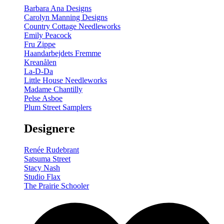
Barbara Ana Designs
Carolyn Manning Designs
Country Cottage Needleworks
Emily Peacock
Fru Zippe
Haandarbejdets Fremme
Kreanålen
La-D-Da
Little House Needleworks
Madame Chantilly
Pelse Asboe
Plum Street Samplers
Designere
Renée Rudebrant
Satsuma Street
Stacy Nash
Studio Flax
The Prairie Schooler