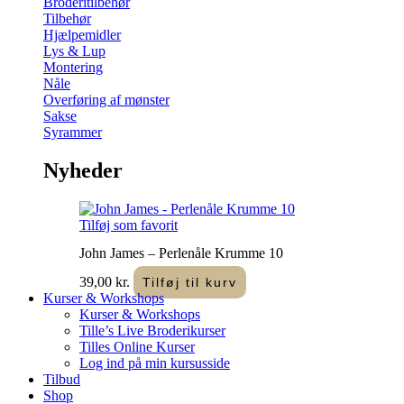
Broderitilbehør
Tilbehør
Hjælpemidler
Lys & Lup
Montering
Nåle
Overføring af mønster
Sakse
Syrammer
Nyheder
Tilføj som favorit
John James – Perlenåle Krumme 10
39,00
kr.
Tilføj til kurv
Kurser & Workshops
Kurser & Workshops
Tille’s Live Broderikurser
Tilles Online Kurser
Log ind på min kursusside
Tilbud
Shop