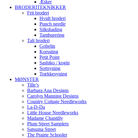
Æsker
BRODERITEKNIKKER
Frit broderi
Hvidt broderi
Punch needle
Silkshading
Tamburering
Talt broderi
Gobelin
Korssting
Petit Point
Sashiko / kogin
Sortsyning
Trækkesyning
MØNSTER
Tille’s
Barbara Ana Designs
Carolyn Manning Designs
Country Cottage Needleworks
La-D-Da
Little House Needleworks
Madame Chantilly
Plum Street Samplers
Satsuma Street
The Prairie Schooler