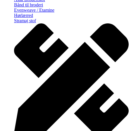
Bånd til broderi
Evenweave / Etamine
Hørlærred
Stramaj stof