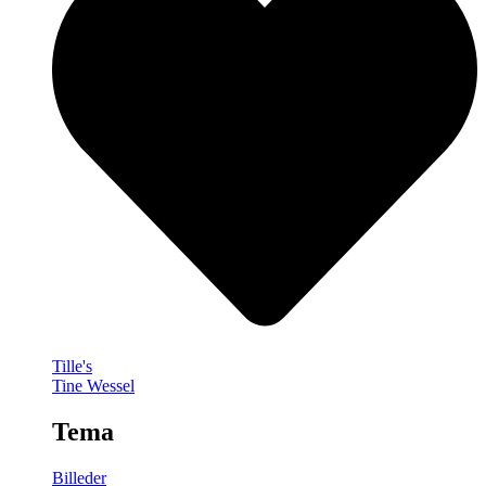
Tille's
Tine Wessel
Tema
Billeder