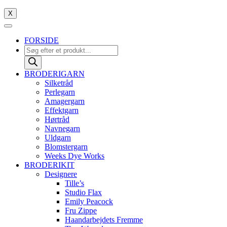
X
FORSIDE
Products
search
BRODERIGARN
Silketråd
Perlegarn
Amagergarn
Effektgarn
Hørtråd
Navnegarn
Uldgarn
Blomstergarn
Weeks Dye Works
BRODERIKIT
Designere
Tille’s
Studio Flax
Emily Peacock
Fru Zippe
Haandarbejdets Fremme