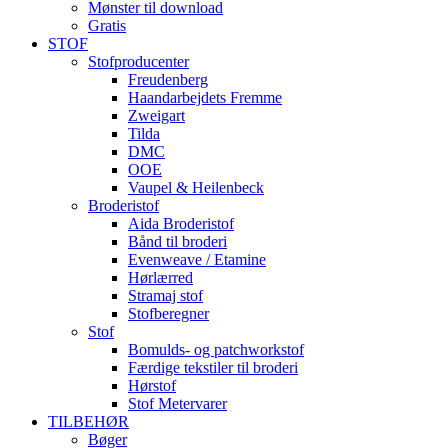
Mønster til download
Gratis
STOF
Stofproducenter
Freudenberg
Haandarbejdets Fremme
Zweigart
Tilda
DMC
OOE
Vaupel & Heilenbeck
Broderistof
Aida Broderistof
Bånd til broderi
Evenweave / Etamine
Hørlærred
Stramaj stof
Stofberegner
Stof
Bomulds- og patchworkstof
Færdige tekstiler til broderi
Hørstof
Stof Metervarer
TILBEHØR
Bøger