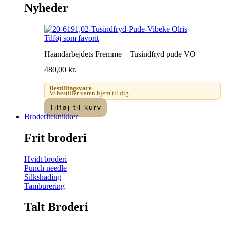
Nyheder
Tilføj som favorit
Haandarbejdets Fremme – Tusindfryd pude VO
480,00
kr.
Bestillingsvare
Vi bestiller varen hjem til dig.
Tilføj til kurv
Broderiteknikker
Frit broderi
Hvidt broderi
Punch needle
Silkshading
Tamburering
Talt Broderi