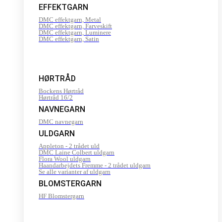
EFFEKTGARN
DMC effektgarn, Metal
DMC effektgarn, Farveskift
DMC effektgarn, Luminere
DMC effektgarn, Satin
HØRTRÅD
Bockens Hørtråd
Hørtråd 16/2
NAVNEGARN
DMC navnegarn
ULDGARN
Appleton - 2 trådet uld
DMC Laine Colbert uldgarn
Flora Wool uldgarn
Haandarbejdets Fremme - 2 trådet uldgarn
Se alle varianter af uldgarn
BLOMSTERGARN
HF Blomstergarn