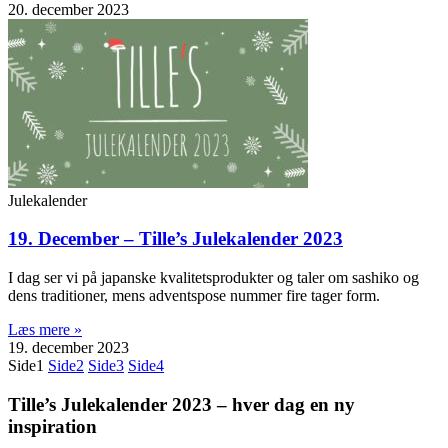
20. december 2023
Julekalender
19. December – Tille’s Julekalender 2023
I dag ser vi på japanske kvalitetsprodukter og taler om sashiko og
dens traditioner, mens adventspose nummer fire tager form.
Læs mere »
19. december 2023
Side
1
Side
2
Side
3
Side
4
Tille’s Julekalender 2023 – hver dag en ny
inspiration