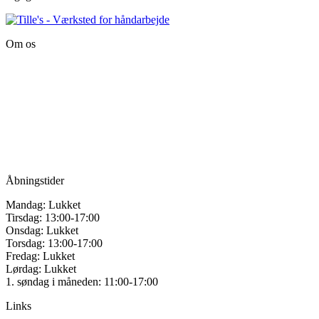
Om os
Tille’s – Værksted
for håndarbejde
Vandmanden 12B
9200 Aalborg SV
Tlf.: +45
81987264
Mail:
info@tilles.dk
CVR: 42501328
Åbningstider
Mandag: Lukket
Tirsdag: 13:00-17:00
Onsdag: Lukket
Torsdag: 13:00-17:00
Fredag: Lukket
Lørdag: Lukket
1. søndag i måneden: 11:00-17:00
Links