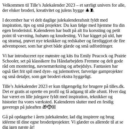
Velkommen til Tille’s Julekalender 2023 – et særligt univers for alle,
der elsker broderi, kreativitet og julens hygge 🎄🧵
I december har vi delt daglige julekalenderafsnit fyldt med
inspiration, tips og små projekter. Du kan følge med hjemme fra din
egen broderistol. Kalenderen har budt på alt fra korssting og petit
point til vævning, hulsøm og knudesting. Vi har kigget på uld, hør
og stramaj, prøvet nye teknikker og redskaber og færdiggjort de fire
adventsposer, som har givet både glæde og små udfordringer.
Vi har introduceret nye mønstre og kits fra Emily Peacock og Prairie
Schooler, set på klassikere fra Håndarbejdets Fremme og delt gode
råd om montering, navnemærkning og arbejdslys. Fantasien har
også fået frit spil med dyre- og julemotiver, farverige garnprojekter
og små detaljer, som gør broderi ekstra hyggeligt.
Tille’s Julekalender 2023 er kun tilgængelig for brugere på tilles.dk.
Det er gratis at oprette en profil og få adgang til alle afsnit. Hver dag
har været en lille julegave fyldt med inspiration, teknikker og
historier fra vores værksted. Kalenderen slutter med en festlig
gaveregn på juleaften 🎁🤶🏼
Gå på opdagelse i årets julekalender, lad dig inspirere og brug
idéerne til dine egne broderiprojekter. Vi glæder os allerede til at se
dig igen næste år!