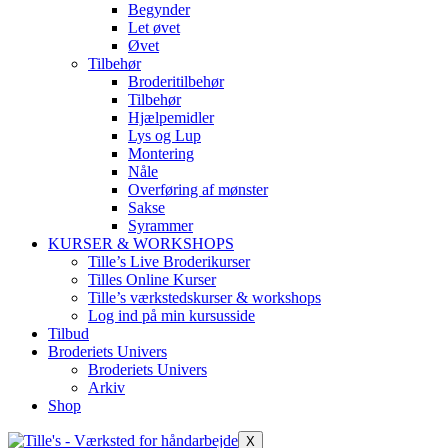
Begynder
Let øvet
Øvet
Tilbehør
Broderitilbehør
Tilbehør
Hjælpemidler
Lys og Lup
Montering
Nåle
Overføring af mønster
Sakse
Syrammer
KURSER & WORKSHOPS
Tille’s Live Broderikurser
Tilles Online Kurser
Tille’s værkstedskurser & workshops
Log ind på min kursusside
Tilbud
Broderiets Univers
Broderiets Univers
Arkiv
Shop
X