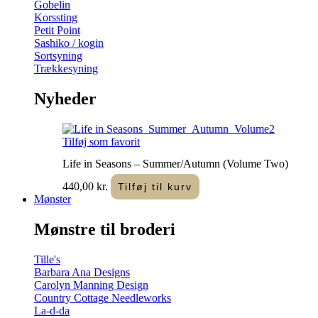
Gobelin
Korssting
Petit Point
Sashiko / kogin
Sortsyning
Trækkesyning
Nyheder
Tilføj som favorit
Life in Seasons – Summer/Autumn (Volume Two)
440,00
kr.
Tilføj til kurv
Mønster
Mønstre til broderi
Tille's
Barbara Ana Designs
Carolyn Manning Design
Country Cottage Needleworks
La-d-da