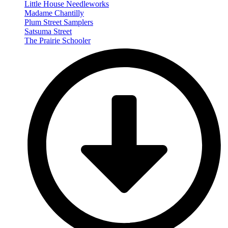
Little House Needleworks
Madame Chantilly
Plum Street Samplers
Satsuma Street
The Prairie Schooler