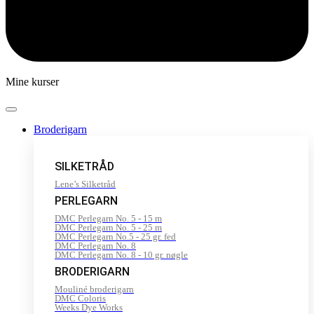
Mine kurser
Broderigarn
SILKETRÅD
Lene’s Silketråd
PERLEGARN
DMC Perlegarn No. 5 - 15 m
DMC Perlegarn No. 5 - 25 m
DMC Perlegarn No.5 - 25 gr. fed
DMC Perlegarn No. 8
DMC Perlegarn No. 8 - 10 gr. nøgle
BRODERIGARN
Mouliné broderigarn
DMC Coloris
Weeks Dye Works