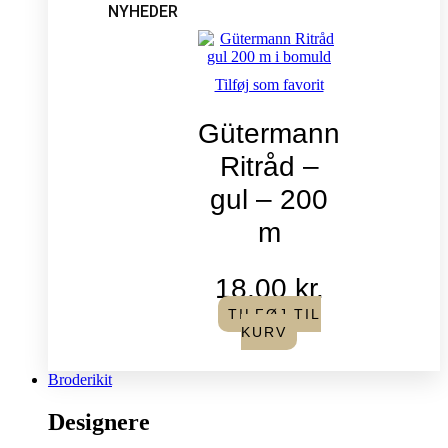
NYHEDER
Tilføj som favorit
Gütermann
Ritråd –
gul – 200
m
18,00
kr.
TILFØJ TIL
KURV
Broderikit
Designere