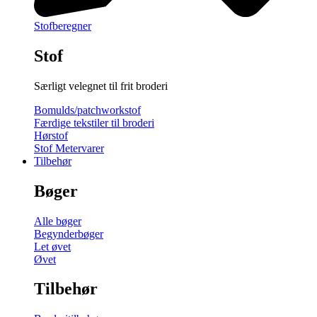
Stofberegner
Stof
Særligt velegnet til frit broderi
Bomulds/patchworkstof
Færdige tekstiler til broderi
Hørstof
Stof Metervarer
Tilbehør
Bøger
Alle bøger
Begynderbøger
Let øvet
Øvet
Tilbehør