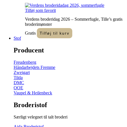
Tilføj som favorit
Verdens broderidag 2026 – Sommerfugle, Tille’s gratis
broderimønster
Gratis
Tilføj til kurv
Stof
Producent
Freudenberg
Håndarbejdets Fremme
Zweigart
Tilda
DMC
OOE
Vaupel & Heilenbeck
Broderistof
Særligt velegnet til talt broderi
Aida Broderistof