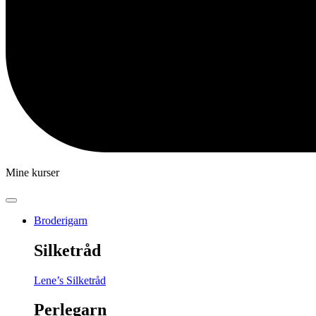
Mine kurser
Broderigarn
Silketråd
Lene’s Silketråd
Perlegarn