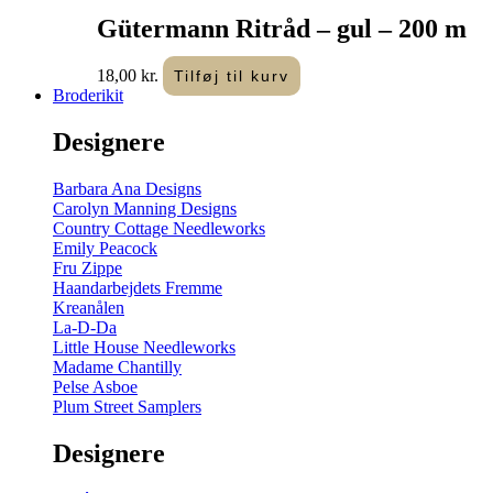
Gütermann Ritråd – gul – 200 m
18,00
kr.
Tilføj til kurv
Broderikit
Designere
Barbara Ana Designs
Carolyn Manning Designs
Country Cottage Needleworks
Emily Peacock
Fru Zippe
Haandarbejdets Fremme
Kreanålen
La-D-Da
Little House Needleworks
Madame Chantilly
Pelse Asboe
Plum Street Samplers
Designere