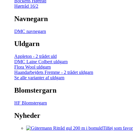
Bockens Hørtråd
Hørtråd 16/2
Navnegarn
DMC navnegarn
Uldgarn
Appleton - 2 trådet uld
DMC Laine Colbert uldgarn
Flora Wool uldgarn
Haandarbejdets Fremme - 2 trådet uldgarn
Se alle varianter af uldgarn
Blomstergarn
HF Blomstergarn
Nyheder
Tilføj som favor