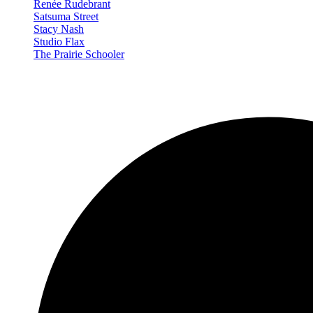
Renée Rudebrant
Satsuma Street
Stacy Nash
Studio Flax
The Prairie Schooler