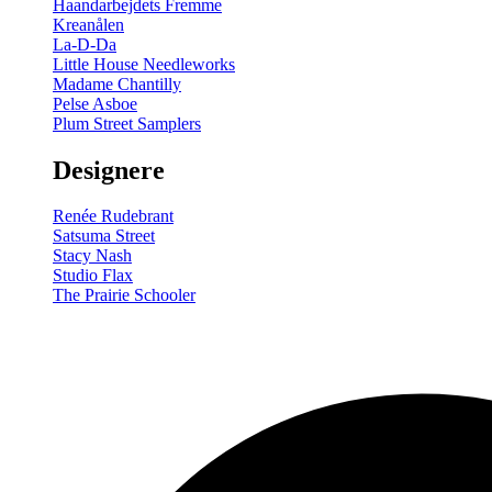
Haandarbejdets Fremme
Kreanålen
La-D-Da
Little House Needleworks
Madame Chantilly
Pelse Asboe
Plum Street Samplers
Designere
Renée Rudebrant
Satsuma Street
Stacy Nash
Studio Flax
The Prairie Schooler