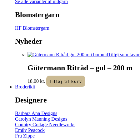
Se alle varianter af uldgarn
Blomstergarn
HF Blomstergarn
Nyheder
Tilføj som favor
Gütermann Ritråd – gul – 200 m
18,00
kr.
Tilføj til kurv
Broderikit
Designere
Barbara Ana Designs
Carolyn Manning Designs
Country Cottage Needleworks
Emily Peacock
Fru Zippe