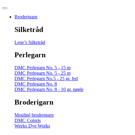
Broderigarn
Silketråd
Lene’s Silketråd
Perlegarn
DMC Perlegarn No. 5 - 15 m
DMC Perlegarn No. 5 - 25 m
DMC Perlegarn No.5 - 25 gr. fed
DMC Perlegarn No. 8
DMC Perlegarn No. 8 - 10 gr. nøgle
Broderigarn
Mouliné broderigarn
DMC Coloris
Weeks Dye Works