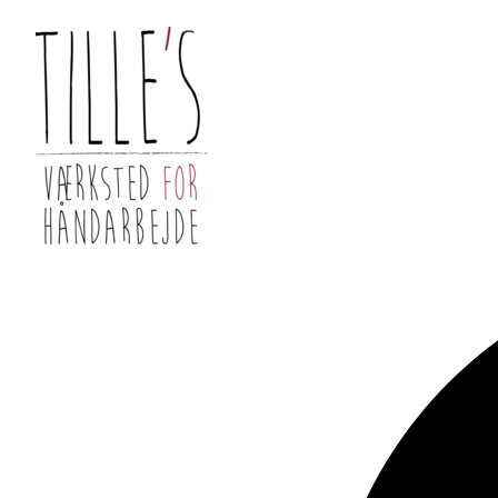
Videre
til
indhold