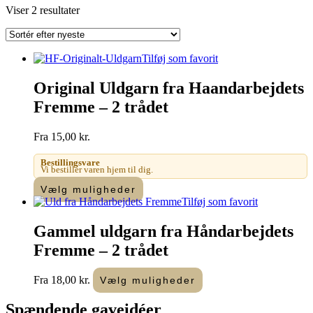
Sorteret
Viser 2 resultater
efter
seneste
Tilføj som favorit
Original Uldgarn fra Haandarbejdets
Fremme – 2 trådet
Fra
15,00
kr.
Bestillingsvare
Vi bestiller varen hjem til dig.
Dette
Vælg muligheder
vare
Tilføj som favorit
har
flere
Gammel uldgarn fra Håndarbejdets
varianter.
Fremme – 2 trådet
Mulighederne
kan
vælges
Dette
Fra
18,00
kr.
Vælg muligheder
på
vare
varesiden
har
Spændende
gaveidéer