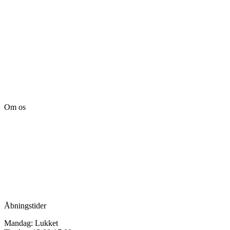
Om os
Tille’s – Værksted
for håndarbejde
Vandmanden 12B
9200 Aalborg SV
Tlf.: +45
81987264
Mail:
info@tilles.dk
CVR: 42501328
Åbningstider
Mandag: Lukket