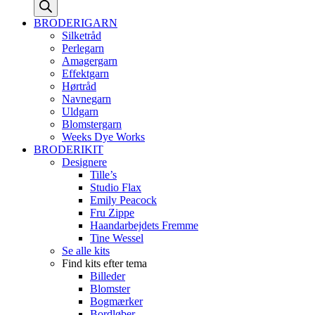
search
BRODERIGARN
Silketråd
Perlegarn
Amagergarn
Effektgarn
Hørtråd
Navnegarn
Uldgarn
Blomstergarn
Weeks Dye Works
BRODERIKIT
Designere
Tille’s
Studio Flax
Emily Peacock
Fru Zippe
Haandarbejdets Fremme
Tine Wessel
Se alle kits
Find kits efter tema
Billeder
Blomster
Bogmærker
Bordløber