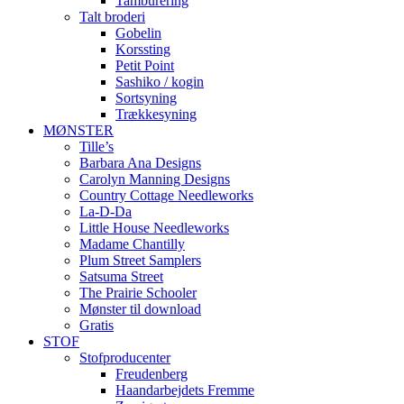
Tamburering
Talt broderi
Gobelin
Korssting
Petit Point
Sashiko / kogin
Sortsyning
Trækkesyning
MØNSTER
Tille’s
Barbara Ana Designs
Carolyn Manning Designs
Country Cottage Needleworks
La-D-Da
Little House Needleworks
Madame Chantilly
Plum Street Samplers
Satsuma Street
The Prairie Schooler
Mønster til download
Gratis
STOF
Stofproducenter
Freudenberg
Haandarbejdets Fremme