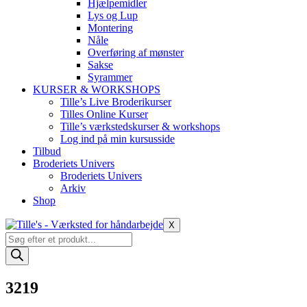
Hjælpemidler
Lys og Lup
Montering
Nåle
Overføring af mønster
Sakse
Syrammer
KURSER & WORKSHOPS
Tille’s Live Broderikurser
Tilles Online Kurser
Tille’s værkstedskurser & workshops
Log ind på min kursusside
Tilbud
Broderiets Univers
Broderiets Univers
Arkiv
Shop
X
Products
search
3219