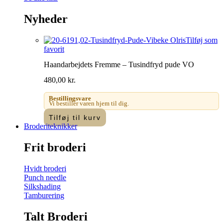
Nyheder
Tilføj som
favorit
Haandarbejdets Fremme – Tusindfryd pude VO
480,00
kr.
Bestillingsvare
Vi bestiller varen hjem til dig.
Tilføj til kurv
Broderiteknikker
Frit broderi
Hvidt broderi
Punch needle
Silkshading
Tamburering
Talt Broderi