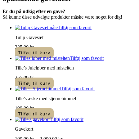
flere
varianter.
Er du på udkig efter en gave?
Mulighederne
Så kunne disse udvalgte produkter måske være noget for dig!
kan
vælges
Tilføj som favorit
på
varesiden
Tulip Gavesæt
325,00
kr.
Tilføj til kurv
Tilføj som favorit
Tille’s Juleløber med mistelten
255,00
kr.
Tilføj til kurv
Tilføj som favorit
Tille’s æske med stjernehimmel
199,00
kr.
Tilføj til kurv
Tilføj som favorit
Gavekort
Prisinterval:
100,00
kr.
–
2.000,00
kr.