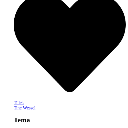
Tille's
Tine Wessel
Tema