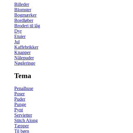
Billeder
Blomster
Bogmærker
Bordløber
Broderi til låg
Dyr
Etuier
Jul
Kaffebrikker
Knapper
Nålepuder
Nøgleringe
Tema
Penalhuse
Poser
Puder
Punge
Pynt
Servietter
Stitch Along
Tæpper
Til børn