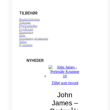
TILBEHØR
Broderitilbehør
Tilbehør
Hjælpemidler
Lys & Lup
Montering
Nåle
Overføring af mønster
Sakse
Syrammer
NYHEDER
Tilføj som favorit
John
James –