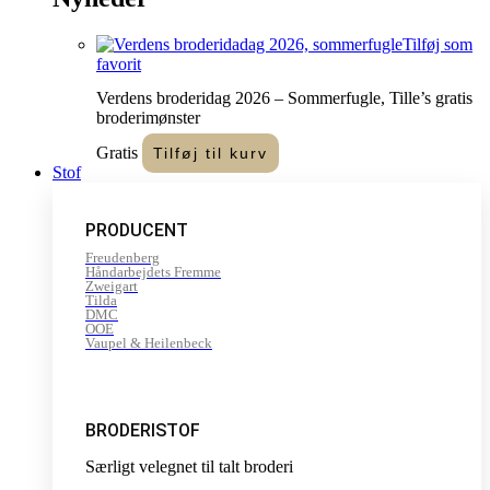
Tilføj som
favorit
Verdens broderidag 2026 – Sommerfugle, Tille’s gratis
broderimønster
Gratis
Tilføj til kurv
Stof
PRODUCENT
Freudenberg
Håndarbejdets Fremme
Zweigart
Tilda
DMC
OOE
Vaupel & Heilenbeck
BRODERISTOF
Særligt velegnet til talt broderi