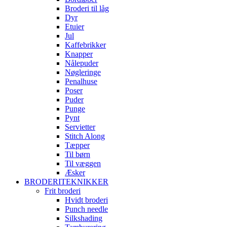
Broderi til låg
Dyr
Etuier
Jul
Kaffebrikker
Knapper
Nålepuder
Nøgleringe
Penalhuse
Poser
Puder
Punge
Pynt
Servietter
Stitch Along
Tæpper
Til børn
Til væggen
Æsker
BRODERITEKNIKKER
Frit broderi
Hvidt broderi
Punch needle
Silkshading