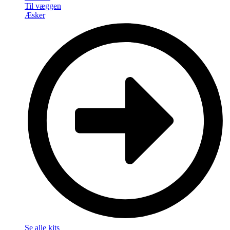
Til væggen
Æsker
Se alle kits