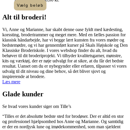
100,00 kr.
Vælg beløb
Dette
til
vare
2.000,00 kr.
Alt til
broderi
!​
har
flere
Vi, Anne og Marianne, har skabt denne oase fyldt med kædesting,
varianter.
korssting, broderirammer og meget mere. Med en fælles passion for
Mulighederne
klassisk håndarbejde, har vi begge lært kunsten fra vores mødre og
kan
bedstemødre, og vi har gennemført kurser på Skals Højskole og Den
vælges
Klassiske Broderiskole. I vores webshop finder du alt, hvad du
på
behøver til dit broderiprojekt. Vi tilbyder kvalitetsgarner, mønstre,
varesiden
kits og værktøj, der er nøje udvalgt for at sikre, at du får det bedste
resultat. Uanset om du er nybegynder eller erfaren, tilpasser vi vores
udvalg til dit niveau og dine behov, så det bliver sjovt og
inspirerende at brodere.
Læs mere
Glade kunder
Se hvad vores kunder siger om Tille’s
“Tilles er det absolutte bedste sted for brodøser. Der er altid en stor
og professionel hjælpsomhed hos Anne og Marianne. Og samtidig
er der en nordjysk lune og imødekommenhed, som man sjældent