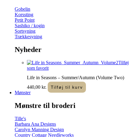
Gobelin
Korssting
Petit Point
Sashiko / kogin
Sortsyning
Trækkesyning
Nyheder
Tilføj
som favorit
Life in Seasons – Summer/Autumn (Volume Two)
440,00
kr.
Tilføj til kurv
Mønster
Mønstre til broderi
Tille's
Barbara Ana Designs
Carolyn Manning Design
Country Cottage Needleworks