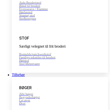
Aida Broderistof
Bånd til broderi
Evenweave / Etamine
Hørlærred
Stramaj stof
Stofberegner
STOF
Særligt velegnet til frit broderi
Bomulds/patchworkstof
Færdige tekstiler til broderi
Hørstof
Stof Metervarer
Tilbehør
BØGER
Alle bøger
Begynderbøger
Let øvet
Øvet