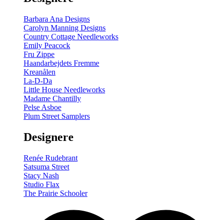
Barbara Ana Designs
Carolyn Manning Designs
Country Cottage Needleworks
Emily Peacock
Fru Zippe
Haandarbejdets Fremme
Kreanålen
La-D-Da
Little House Needleworks
Madame Chantilly
Pelse Asboe
Plum Street Samplers
Designere
Renée Rudebrant
Satsuma Street
Stacy Nash
Studio Flax
The Prairie Schooler