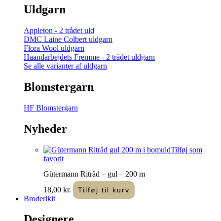
Uldgarn
Appleton - 2 trådet uld
DMC Laine Colbert uldgarn
Flora Wool uldgarn
Haandarbejdets Fremme - 2 trådet uldgarn
Se alle varianter af uldgarn
Blomstergarn
HF Blomstergarn
Nyheder
Tilføj som
favorit
Gütermann Ritråd – gul – 200 m
18,00
kr.
Tilføj til kurv
Broderikit
Designere