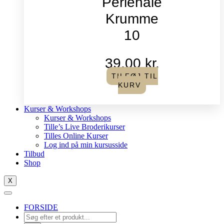
Perlenåle
Krumme
10
39,00
kr.
TILFØJ TIL
KURV
Kurser & Workshops
Kurser & Workshops
Tille’s Live Broderikurser
Tilles Online Kurser
Log ind på min kursusside
Tilbud
Shop
X
FORSIDE
Products