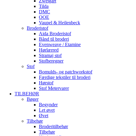
Zweigart
Tilda
DMC
OOE
Vaupel & Heilenbeck
Broderistof
Aida Broderistof
Bånd til broderi
Evenweave / Etamine
Hørlærred
Stramaj stof
Stofberegner
Stof
Bomulds- og patchworkstof
Færdige tekstiler til broderi
Hørstof
Stof Metervarer
TILBEHØR
Bøger
Begynder
Let øvet
Øvet
Tilbehør
Broderitilbehør
Tilbehør