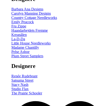
Barbara Ana Designs
Carolyn Manning Designs
Country Cottage Needleworks
Emily Peacock
Fru Zippe
Haandarbejdets Fremme
Kreanålen
La-D-Da
Little House Needleworks
Madame Chantilly
Pelse Asboe
Plum Street Samplers
Designere
Renée Rudebrant
Satsuma Street
Stacy Nash
Studio Flax
The Prairie Schooler