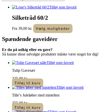
Tilføj som favorit
Silketråd 60/2
Dette
Fra
39,00
kr.
Vælg muligheder
vare
har
Spændende
gaveidéer
flere
varianter.
Er du på udkig efter en gave?
Mulighederne
Så kunne disse udvalgte produkter måske være noget for dig!
kan
vælges
Tilføj som favorit
på
varesiden
Tulip Gavesæt
325,00
kr.
Tilføj til kurv
Tilføj som favorit
Tille’s Juleløber med mistelten
255,00
kr.
Tilføj til kurv
Tilføj som favorit