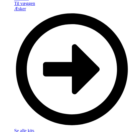
Til væggen
Æsker
Se alle kits