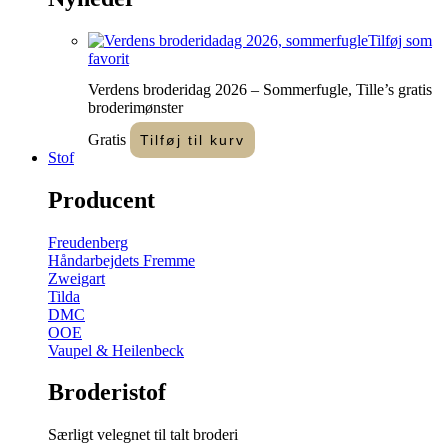
Tilføj som
favorit
Verdens broderidag 2026 – Sommerfugle, Tille’s gratis
broderimønster
Gratis
Tilføj til kurv
Stof
Producent
Freudenberg
Håndarbejdets Fremme
Zweigart
Tilda
DMC
OOE
Vaupel & Heilenbeck
Broderistof
Særligt velegnet til talt broderi