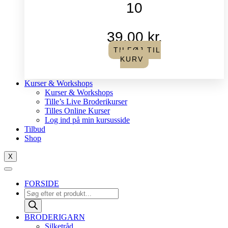
10
39,00
kr.
TILFØJ TIL
KURV
Kurser & Workshops
Kurser & Workshops
Tille’s Live Broderikurser
Tilles Online Kurser
Log ind på min kursusside
Tilbud
Shop
X
FORSIDE
Products
search
BRODERIGARN
Silketråd