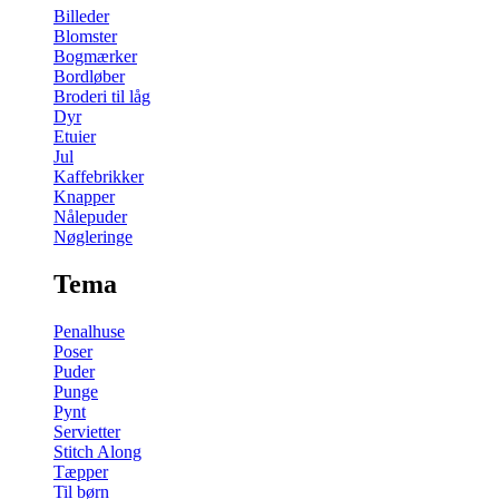
Billeder
Blomster
Bogmærker
Bordløber
Broderi til låg
Dyr
Etuier
Jul
Kaffebrikker
Knapper
Nålepuder
Nøgleringe
Tema
Penalhuse
Poser
Puder
Punge
Pynt
Servietter
Stitch Along
Tæpper
Til børn