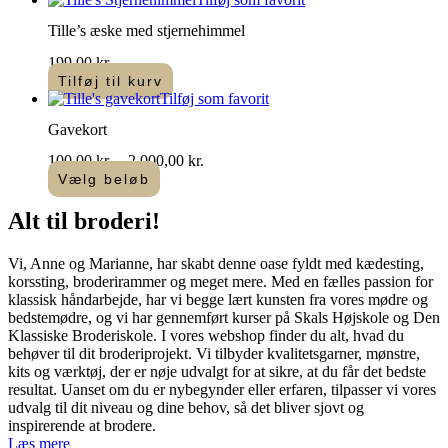
Tille’s æske med stjernehimmel
199,00
kr.
Tilføj til kurv
Tilføj som favorit
Gavekort
Prisinterval:
100,00
kr.
–
2.000,00
kr.
100,00 kr.
Vælg beløb
Dette
til
vare
2.000,00 kr.
Alt til
broderi
!​
har
flere
Vi, Anne og Marianne, har skabt denne oase fyldt med kædesting,
varianter.
korssting, broderirammer og meget mere. Med en fælles passion for
Mulighederne
klassisk håndarbejde, har vi begge lært kunsten fra vores mødre og
kan
bedstemødre, og vi har gennemført kurser på Skals Højskole og Den
vælges
Klassiske Broderiskole. I vores webshop finder du alt, hvad du
på
behøver til dit broderiprojekt. Vi tilbyder kvalitetsgarner, mønstre,
varesiden
kits og værktøj, der er nøje udvalgt for at sikre, at du får det bedste
resultat. Uanset om du er nybegynder eller erfaren, tilpasser vi vores
udvalg til dit niveau og dine behov, så det bliver sjovt og
inspirerende at brodere.
Læs mere