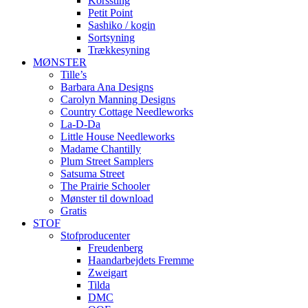
Korssting
Petit Point
Sashiko / kogin
Sortsyning
Trækkesyning
MØNSTER
Tille’s
Barbara Ana Designs
Carolyn Manning Designs
Country Cottage Needleworks
La-D-Da
Little House Needleworks
Madame Chantilly
Plum Street Samplers
Satsuma Street
The Prairie Schooler
Mønster til download
Gratis
STOF
Stofproducenter
Freudenberg
Haandarbejdets Fremme
Zweigart
Tilda
DMC