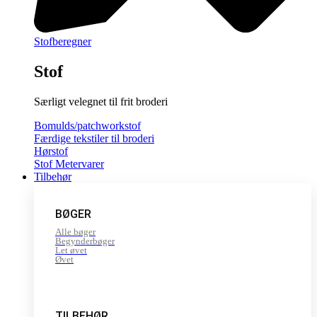
Stofberegner
Stof
Særligt velegnet til frit broderi
Bomulds/patchworkstof
Færdige tekstiler til broderi
Hørstof
Stof Metervarer
Tilbehør
BØGER
Alle bøger
Begynderbøger
Let øvet
Øvet
TILBEHØR