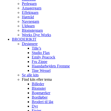
Perlegarn
Amagergarn
Effektgarn
Hørtråd
Navnegarn
Uldgarn
Blomstergarn
Weeks Dye Works
BRODERIKIT
Designere
Tille’s
Studio Flax
Emily Peacock
Fru Zippe
Haandarbejdets Fremme
Tine Wessel
Se alle kits
Find kits efter tema
Billeder
Blomster
Bogmærker
Bordløber
Broderi til låg
Dyr
Etuier