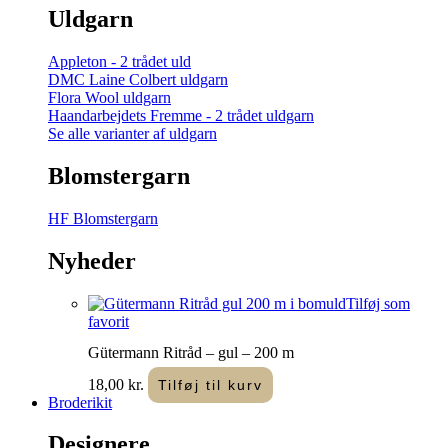
Uldgarn
Appleton - 2 trådet uld
DMC Laine Colbert uldgarn
Flora Wool uldgarn
Haandarbejdets Fremme - 2 trådet uldgarn
Se alle varianter af uldgarn
Blomstergarn
HF Blomstergarn
Nyheder
Tilføj som
favorit
Gütermann Ritråd – gul – 200 m
18,00
kr.
Tilføj til kurv
Broderikit
Designere