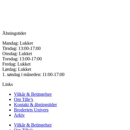
Vandmanden 12B
9200 Aalborg SV
Tlf.: +45
81987264
Mail:
info@tilles.dk
CVR: 42501328
Åbningstider
Mandag: Lukket
Tirsdag: 13:00-17:00
Onsdag: Lukket
Torsdag: 13:00-17:00
Fredag: Lukket
Lørdag: Lukket
1. søndag i måneden: 11:00-17:00
Links
Vilkår & Betingelser
Om Tille’s
Kontakt & åbningstider
Broderiets Univers
Arkiv
Vilkår & Betingelser