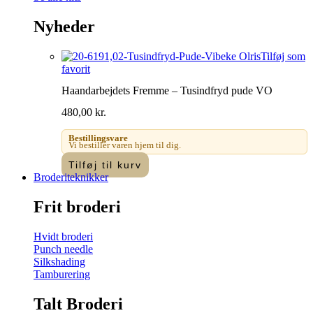
Nyheder
Tilføj som
favorit
Haandarbejdets Fremme – Tusindfryd pude VO
480,00
kr.
Bestillingsvare
Vi bestiller varen hjem til dig.
Tilføj til kurv
Broderiteknikker
Frit broderi
Hvidt broderi
Punch needle
Silkshading
Tamburering
Talt Broderi