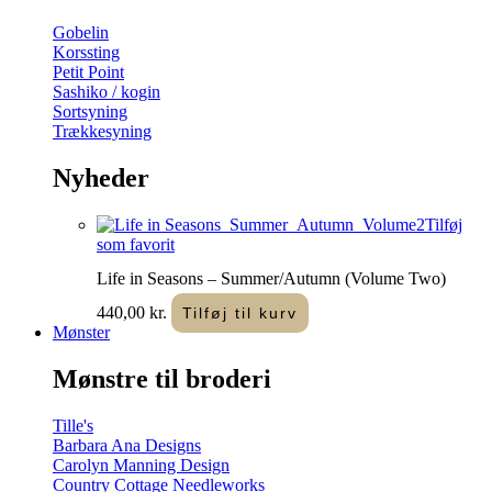
Gobelin
Korssting
Petit Point
Sashiko / kogin
Sortsyning
Trækkesyning
Nyheder
Tilføj
som favorit
Life in Seasons – Summer/Autumn (Volume Two)
440,00
kr.
Tilføj til kurv
Mønster
Mønstre til broderi
Tille's
Barbara Ana Designs
Carolyn Manning Design
Country Cottage Needleworks