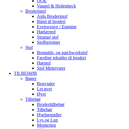
OOE
Vaupel & Heilenbeck
Broderistof
Aida Broderistof
Bånd til broderi
Evenweave / Etamine
Hørlærred
Stramaj stof
Stofberegner
Stof
Bomulds- og patchworkstof
Færdige tekstiler til broderi
Hørstof
Stof Metervarer
TILBEHØR
Bøger
Begynder
Let øvet
Øvet
Tilbehør
Broderitilbehør
Tilbehør
Hjælpemidler
Lys og Lup
Montering