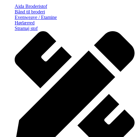
Aida Broderistof
Bånd til broderi
Evenweave / Etamine
Hørlærred
Stramaj stof