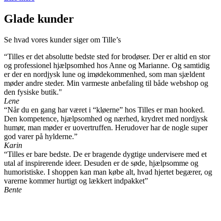
Glade kunder
Se hvad vores kunder siger om Tille’s
“Tilles er det absolutte bedste sted for brodøser. Der er altid en stor
og professionel hjælpsomhed hos Anne og Marianne. Og samtidig
er der en nordjysk lune og imødekommenhed, som man sjældent
møder andre steder. Min varmeste anbefaling til både webshop og
den fysiske butik."
Lene
“Når du en gang har været i “kløerne” hos Tilles er man hooked.
Den kompetence, hjælpsomhed og nærhed, krydret med nordjysk
humør, man møder er uovertruffen. Herudover har de nogle super
god varer på hylderne.”
Karin
“Tilles er bare bedste. De er bragende dygtige undervisere med et
utal af inspirerende ideer. Desuden er de søde, hjælpsomme og
humoristiske. I shoppen kan man købe alt, hvad hjertet begærer, og
varerne kommer hurtigt og lækkert indpakket”
Bente