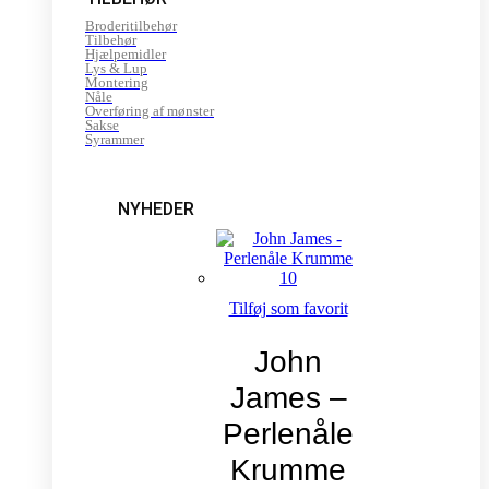
Broderitilbehør
Tilbehør
Hjælpemidler
Lys & Lup
Montering
Nåle
Overføring af mønster
Sakse
Syrammer
NYHEDER
Tilføj som favorit
John
James –
Perlenåle
Krumme