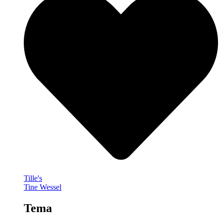
Tille's
Tine Wessel
Tema