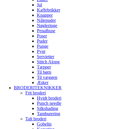
Jul
Kaffebrikker
Knapper
Nålepuder
Nøgleringe
Penalhuse
Poser
Puder
Punge
Pynt
Servietter
Stitch Along
Tæpper
Til børn
Til væggen
Æsker
BRODERITEKNIKKER
Frit broderi
Hvidt broderi
Punch needle
Silkshading
Tamburering
Talt broderi
Gobelin