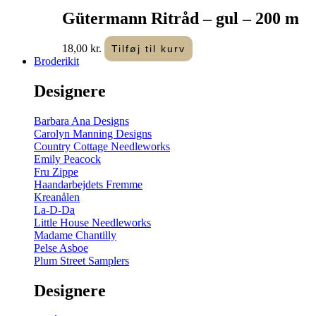
Gütermann Ritråd – gul – 200 m
18,00
kr.
Tilføj til kurv
Broderikit
Designere
Barbara Ana Designs
Carolyn Manning Designs
Country Cottage Needleworks
Emily Peacock
Fru Zippe
Haandarbejdets Fremme
Kreanålen
La-D-Da
Little House Needleworks
Madame Chantilly
Pelse Asboe
Plum Street Samplers
Designere