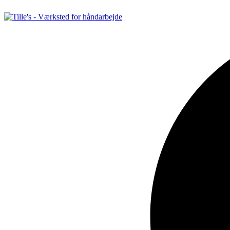
Videre
til
indhold