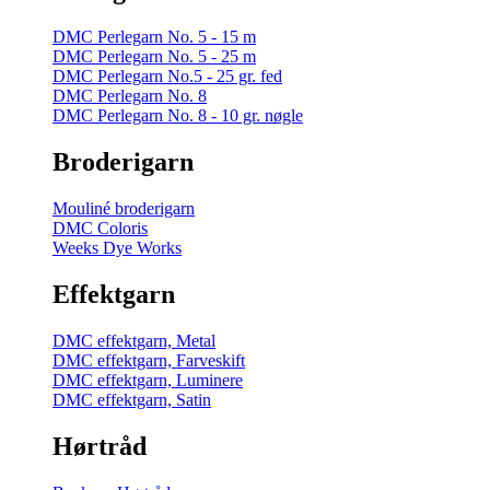
DMC Perlegarn No. 5 - 15 m
DMC Perlegarn No. 5 - 25 m
DMC Perlegarn No.5 - 25 gr. fed
DMC Perlegarn No. 8
DMC Perlegarn No. 8 - 10 gr. nøgle
Broderigarn
Mouliné broderigarn
DMC Coloris
Weeks Dye Works
Effektgarn
DMC effektgarn, Metal
DMC effektgarn, Farveskift
DMC effektgarn, Luminere
DMC effektgarn, Satin
Hørtråd