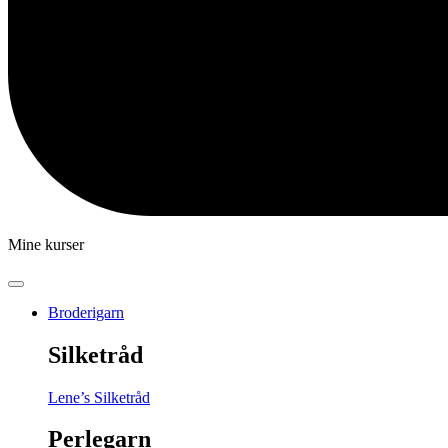
Mine kurser
Broderigarn
Silketråd
Lene’s Silketråd
Perlegarn