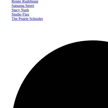
Renée Rudebrant
Satsuma Street
Stacy Nash
Studio Flax
The Prairie Schooler