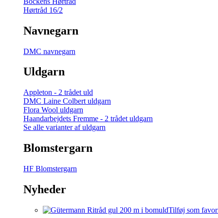
Bockens Hørtråd
Hørtråd 16/2
Navnegarn
DMC navnegarn
Uldgarn
Appleton - 2 trådet uld
DMC Laine Colbert uldgarn
Flora Wool uldgarn
Haandarbejdets Fremme - 2 trådet uldgarn
Se alle varianter af uldgarn
Blomstergarn
HF Blomstergarn
Nyheder
Tilføj som favor