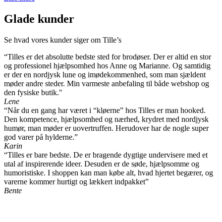
Glade kunder
Se hvad vores kunder siger om Tille’s
“Tilles er det absolutte bedste sted for brodøser. Der er altid en stor
og professionel hjælpsomhed hos Anne og Marianne. Og samtidig
er der en nordjysk lune og imødekommenhed, som man sjældent
møder andre steder. Min varmeste anbefaling til både webshop og
den fysiske butik."
Lene
“Når du en gang har været i “kløerne” hos Tilles er man hooked.
Den kompetence, hjælpsomhed og nærhed, krydret med nordjysk
humør, man møder er uovertruffen. Herudover har de nogle super
god varer på hylderne.”
Karin
“Tilles er bare bedste. De er bragende dygtige undervisere med et
utal af inspirerende ideer. Desuden er de søde, hjælpsomme og
humoristiske. I shoppen kan man købe alt, hvad hjertet begærer, og
varerne kommer hurtigt og lækkert indpakket”
Bente