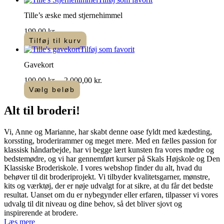
Tille’s æske med stjernehimmel
199,00
kr.
Tilføj til kurv
Tilføj som favorit
Gavekort
Prisinterval:
100,00
kr.
–
2.000,00
kr.
100,00 kr.
Vælg beløb
Dette
til
vare
2.000,00 kr.
Alt til
broderi
!​
har
flere
Vi, Anne og Marianne, har skabt denne oase fyldt med kædesting,
varianter.
korssting, broderirammer og meget mere. Med en fælles passion for
Mulighederne
klassisk håndarbejde, har vi begge lært kunsten fra vores mødre og
kan
bedstemødre, og vi har gennemført kurser på Skals Højskole og Den
vælges
Klassiske Broderiskole. I vores webshop finder du alt, hvad du
på
behøver til dit broderiprojekt. Vi tilbyder kvalitetsgarner, mønstre,
varesiden
kits og værktøj, der er nøje udvalgt for at sikre, at du får det bedste
resultat. Uanset om du er nybegynder eller erfaren, tilpasser vi vores
udvalg til dit niveau og dine behov, så det bliver sjovt og
inspirerende at brodere.
Læs mere