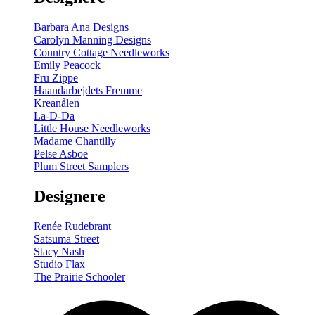
Barbara Ana Designs
Carolyn Manning Designs
Country Cottage Needleworks
Emily Peacock
Fru Zippe
Haandarbejdets Fremme
Kreanålen
La-D-Da
Little House Needleworks
Madame Chantilly
Pelse Asboe
Plum Street Samplers
Designere
Renée Rudebrant
Satsuma Street
Stacy Nash
Studio Flax
The Prairie Schooler