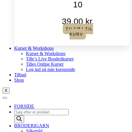
10
39,00
kr.
TILFØJ TIL
KURV
Kurser & Workshops
Kurser & Workshops
Tille’s Live Broderikurser
Tilles Online Kurser
Log ind på min kursusside
Tilbud
Shop
X
FORSIDE
Products
search
BRODERIGARN
Silketråd