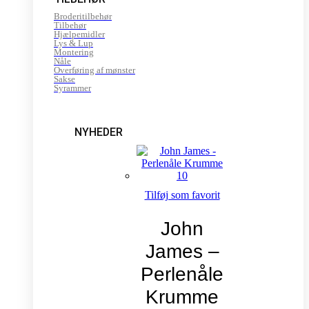
Broderitilbehør
Tilbehør
Hjælpemidler
Lys & Lup
Montering
Nåle
Overføring af mønster
Sakse
Syrammer
NYHEDER
Tilføj som favorit
John
James –
Perlenåle
Krumme