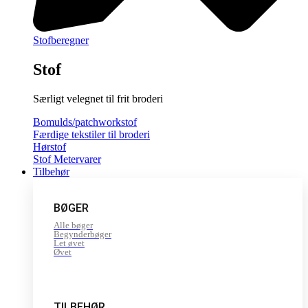
Stofberegner
Stof
Særligt velegnet til frit broderi
Bomulds/patchworkstof
Færdige tekstiler til broderi
Hørstof
Stof Metervarer
Tilbehør
BØGER
Alle bøger
Begynderbøger
Let øvet
Øvet
TILBEHØR