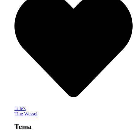
Tille's
Tine Wessel
Tema