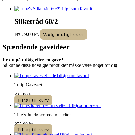
Tilføj som favorit
Silketråd 60/2
Dette
Fra
39,00
kr.
Vælg muligheder
vare
har
Spændende
gaveidéer
flere
varianter.
Er du på udkig efter en gave?
Mulighederne
Så kunne disse udvalgte produkter måske være noget for dig!
kan
vælges
Tilføj som favorit
på
varesiden
Tulip Gavesæt
325,00
kr.
Tilføj til kurv
Tilføj som favorit
Tille’s Juleløber med mistelten
255,00
kr.
Tilføj til kurv
Tilføj som favorit