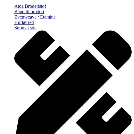
Aida Broderistof
Bånd til broderi
Evenweave / Etamine
Hørlærred
Stramaj stof