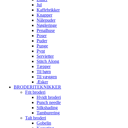
Jul
Kaffebrikker
Knapper
Nålepuder
Nøgleringe
Penalhuse
Poser
Puder
Punge
Pynt
Servietter
Stitch Along
Tæpper
Til børn
Til væggen
Æsker
BRODERITEKNIKKER
Frit broderi
Hvidt broderi
Punch needle
Silkshading
Tamburering
Talt broderi
Gobelin