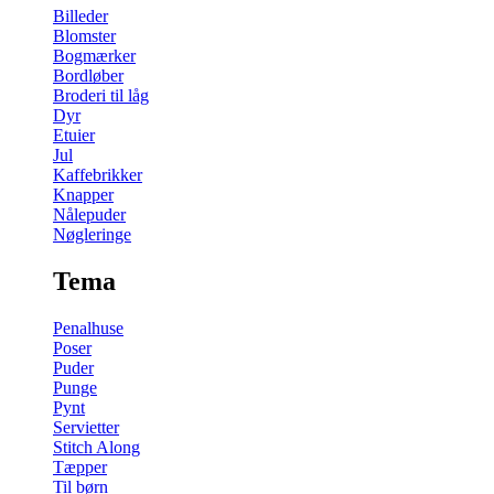
Billeder
Blomster
Bogmærker
Bordløber
Broderi til låg
Dyr
Etuier
Jul
Kaffebrikker
Knapper
Nålepuder
Nøgleringe
Tema
Penalhuse
Poser
Puder
Punge
Pynt
Servietter
Stitch Along
Tæpper
Til børn