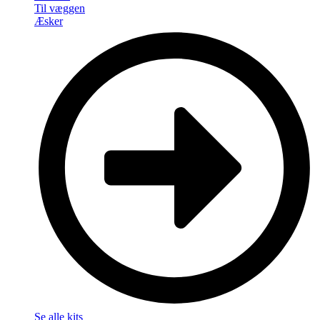
Til væggen
Æsker
Se alle kits