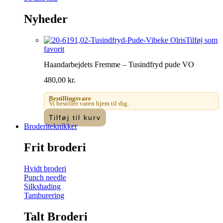
Nyheder
Tilføj som
favorit
Haandarbejdets Fremme – Tusindfryd pude VO
480,00
kr.
Bestillingsvare
Vi bestiller varen hjem til dig.
Tilføj til kurv
Broderiteknikker
Frit broderi
Hvidt broderi
Punch needle
Silkshading
Tamburering
Talt Broderi