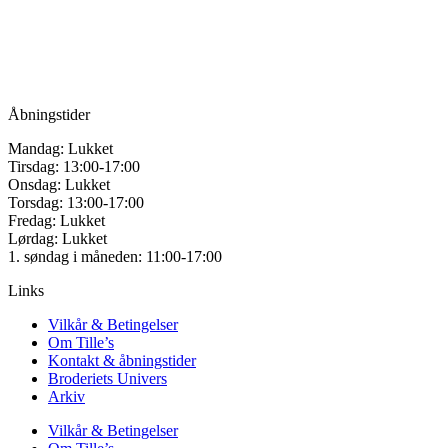
Vandmanden 12B
9200 Aalborg SV
Tlf.: +45
81987264
Mail:
info@tilles.dk
CVR: 42501328
Åbningstider
Mandag: Lukket
Tirsdag: 13:00-17:00
Onsdag: Lukket
Torsdag: 13:00-17:00
Fredag: Lukket
Lørdag: Lukket
1. søndag i måneden: 11:00-17:00
Links
Vilkår & Betingelser
Om Tille’s
Kontakt & åbningstider
Broderiets Univers
Arkiv
Vilkår & Betingelser