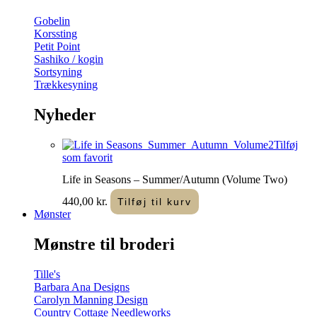
Gobelin
Korssting
Petit Point
Sashiko / kogin
Sortsyning
Trækkesyning
Nyheder
Tilføj
som favorit
Life in Seasons – Summer/Autumn (Volume Two)
440,00
kr.
Tilføj til kurv
Mønster
Mønstre til broderi
Tille's
Barbara Ana Designs
Carolyn Manning Design
Country Cottage Needleworks