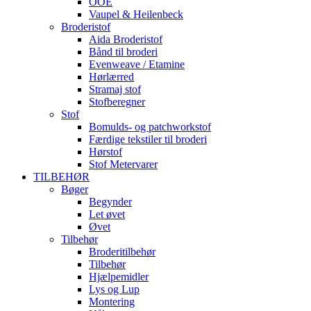
OOE
Vaupel & Heilenbeck
Broderistof
Aida Broderistof
Bånd til broderi
Evenweave / Etamine
Hørlærred
Stramaj stof
Stofberegner
Stof
Bomulds- og patchworkstof
Færdige tekstiler til broderi
Hørstof
Stof Metervarer
TILBEHØR
Bøger
Begynder
Let øvet
Øvet
Tilbehør
Broderitilbehør
Tilbehør
Hjælpemidler
Lys og Lup
Montering