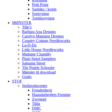
Korssting
Petit Point
Sashiko / kogin
Sortsyning
Trækkesyning
MØNSTER
Tille’s
Barbara Ana Designs
Carolyn Manning Designs
Country Cottage Needleworks
La-D-Da
Little House Needleworks
Madame Chantilly
Plum Street Samplers
Satsuma Street
The Prairie Schooler
Mønster til download
Gratis
STOF
Stofproducenter
Freudenberg
Haandarbejdets Fremme
Zweigart
Tilda
DMC