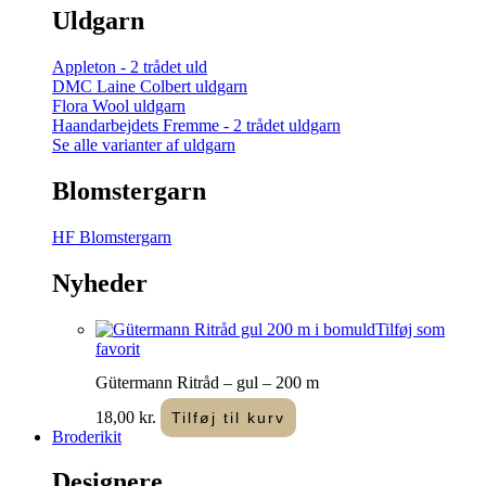
Uldgarn
Appleton - 2 trådet uld
DMC Laine Colbert uldgarn
Flora Wool uldgarn
Haandarbejdets Fremme - 2 trådet uldgarn
Se alle varianter af uldgarn
Blomstergarn
HF Blomstergarn
Nyheder
Tilføj som
favorit
Gütermann Ritråd – gul – 200 m
18,00
kr.
Tilføj til kurv
Broderikit
Designere