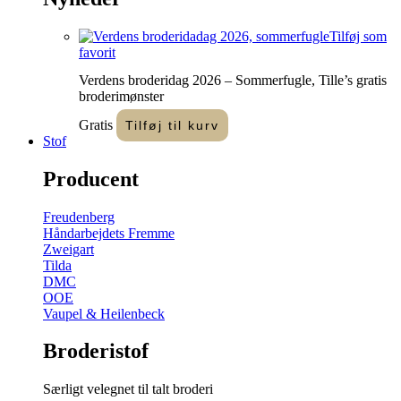
Tilføj som
favorit
Verdens broderidag 2026 – Sommerfugle, Tille’s gratis
broderimønster
Gratis
Tilføj til kurv
Stof
Producent
Freudenberg
Håndarbejdets Fremme
Zweigart
Tilda
DMC
OOE
Vaupel & Heilenbeck
Broderistof
Særligt velegnet til talt broderi