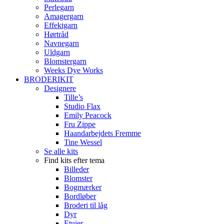
Perlegarn
Amagergarn
Effektgarn
Hørtråd
Navnegarn
Uldgarn
Blomstergarn
Weeks Dye Works
BRODERIKIT
Designere
Tille’s
Studio Flax
Emily Peacock
Fru Zippe
Haandarbejdets Fremme
Tine Wessel
Se alle kits
Find kits efter tema
Billeder
Blomster
Bogmærker
Bordløber
Broderi til låg
Dyr
Etuier