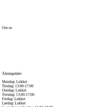
Om os
Tille’s – Værksted
for håndarbejde
Vandmanden 12B
9200 Aalborg SV
Tlf.: +45
81987264
Mail:
info@tilles.dk
CVR: 42501328
Åbningstider
Mandag: Lukket
Tirsdag: 13:00-17:00
Onsdag: Lukket
Torsdag: 13:00-17:00
Fredag: Lukket
Lørdag: Lukket