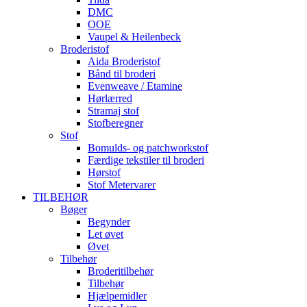
DMC
OOE
Vaupel & Heilenbeck
Broderistof
Aida Broderistof
Bånd til broderi
Evenweave / Etamine
Hørlærred
Stramaj stof
Stofberegner
Stof
Bomulds- og patchworkstof
Færdige tekstiler til broderi
Hørstof
Stof Metervarer
TILBEHØR
Bøger
Begynder
Let øvet
Øvet
Tilbehør
Broderitilbehør
Tilbehør
Hjælpemidler