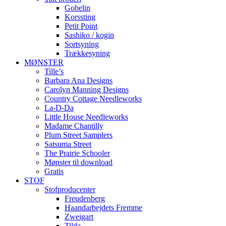
Gobelin
Korssting
Petit Point
Sashiko / kogin
Sortsyning
Trækkesyning
MØNSTER
Tille’s
Barbara Ana Designs
Carolyn Manning Designs
Country Cottage Needleworks
La-D-Da
Little House Needleworks
Madame Chantilly
Plum Street Samplers
Satsuma Street
The Prairie Schooler
Mønster til download
Gratis
STOF
Stofproducenter
Freudenberg
Haandarbejdets Fremme
Zweigart
Tilda