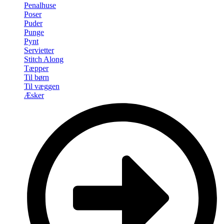
Penalhuse
Poser
Puder
Punge
Pynt
Servietter
Stitch Along
Tæpper
Til børn
Til væggen
Æsker