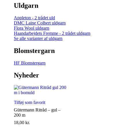
Uldgarn
Appleton - 2 trådet uld
DMC Laine Colbert uldgarn
Flora Wool uldgarn
Haandarbejdets Fremme - 2 trådet uldgarn
Se alle varianter af uldgarn
Blomstergarn
HF Blomstergarn
Nyheder
Tilføj som favorit
Gütermann Ritråd – gul –
200 m
18,00
kr.