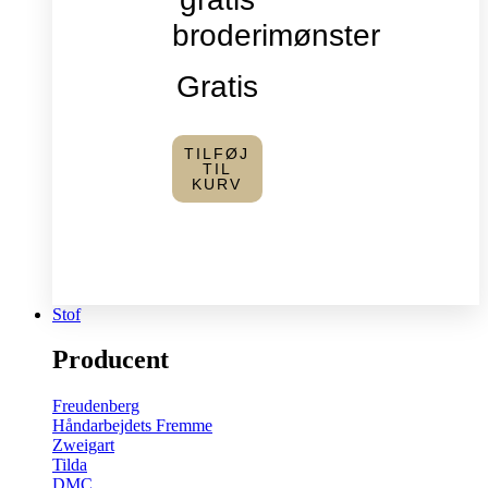
broderimønster
Gratis
TILFØJ
TIL
KURV
Stof
Producent
Freudenberg
Håndarbejdets Fremme
Zweigart
Tilda
DMC