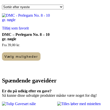
Tilføj som favorit
DMC – Perlegarn No. 8 – 10
gr. nøgle
Fra
39,00
kr.
Dette
vare
Vælg muligheder
har
flere
varianter.
Mulighederne
kan
Spændende
gaveidéer
vælges
på
varesiden
Er du på udkig efter en gave?
Så kunne disse udvalgte produkter måske være noget for dig!