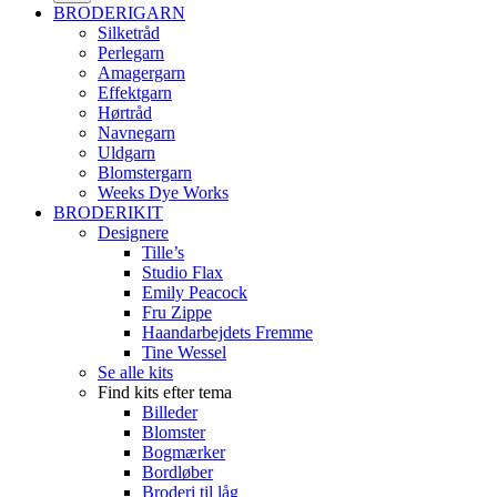
BRODERIGARN
Silketråd
Perlegarn
Amagergarn
Effektgarn
Hørtråd
Navnegarn
Uldgarn
Blomstergarn
Weeks Dye Works
BRODERIKIT
Designere
Tille’s
Studio Flax
Emily Peacock
Fru Zippe
Haandarbejdets Fremme
Tine Wessel
Se alle kits
Find kits efter tema
Billeder
Blomster
Bogmærker
Bordløber
Broderi til låg