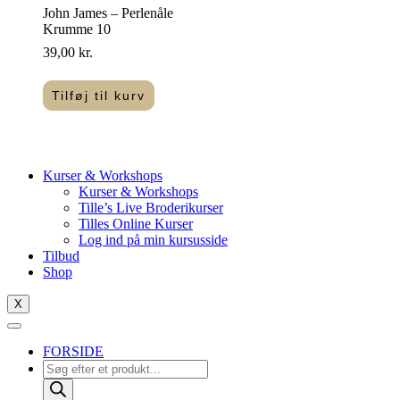
John James – Perlenåle
Krumme 10
39,00
kr.
Tilføj til kurv
Kurser & Workshops
Kurser & Workshops
Tille’s Live Broderikurser
Tilles Online Kurser
Log ind på min kursusside
Tilbud
Shop
X
FORSIDE
Products
search