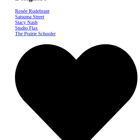
Renée Rudebrant
Satsuma Street
Stacy Nash
Studio Flax
The Prairie Schooler