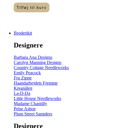
Tilføj til kurv
Broderikit
Designere
Barbara Ana Designs
Carolyn Manning Designs
Country Cottage Needleworks
Emily Peacock
Fru Zippe
Haandarbejdets Fremme
Kreanålen
La-D-Da
Little House Needleworks
Madame Chantilly
Pelse Asboe
Plum Street Samplers
Designere