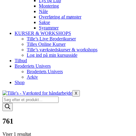
Lys og Lup
Montering
Nåle
Overføring af mønster
Sakse
Syrammer
KURSER & WORKSHOPS
Tille’s Live Broderikurser
Tilles Online Kurser
Tille’s værkstedskurser & workshops
Log ind på min kursusside
Tilbud
Broderiets Univers
Broderiets Univers
Arkiv
Shop
X
Products
search
761
Viser 1 resultat