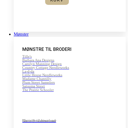
Mønster
MØNSTRE TIL BRODERI
Tille's
Barbara Ana Designs
Carolyn Manning Design
Country Cottage Needleworks
La-d-da
Little House Needleworks
Madame Chantilly
Plum Street Samplers
Satsuma Street
The Prairie Schooler
Mønster til download
Gratis Broderimønster