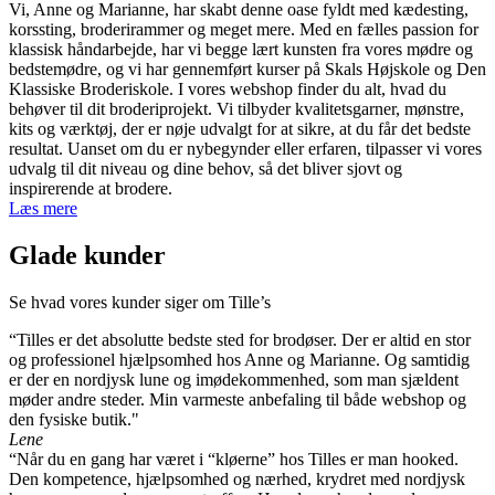
kan
Vi, Anne og Marianne, har skabt denne oase fyldt med kædesting,
vælges
korssting, broderirammer og meget mere. Med en fælles passion for
på
klassisk håndarbejde, har vi begge lært kunsten fra vores mødre og
varesiden
bedstemødre, og vi har gennemført kurser på Skals Højskole og Den
Klassiske Broderiskole. I vores webshop finder du alt, hvad du
behøver til dit broderiprojekt. Vi tilbyder kvalitetsgarner, mønstre,
kits og værktøj, der er nøje udvalgt for at sikre, at du får det bedste
resultat. Uanset om du er nybegynder eller erfaren, tilpasser vi vores
udvalg til dit niveau og dine behov, så det bliver sjovt og
inspirerende at brodere.
Læs mere
Glade kunder
Se hvad vores kunder siger om Tille’s
“Tilles er det absolutte bedste sted for brodøser. Der er altid en stor
og professionel hjælpsomhed hos Anne og Marianne. Og samtidig
er der en nordjysk lune og imødekommenhed, som man sjældent
møder andre steder. Min varmeste anbefaling til både webshop og
den fysiske butik."
Lene
“Når du en gang har været i “kløerne” hos Tilles er man hooked.
Den kompetence, hjælpsomhed og nærhed, krydret med nordjysk