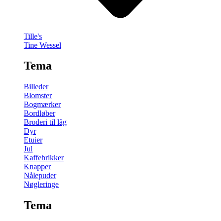
Tille's
Tine Wessel
Tema
Billeder
Blomster
Bogmærker
Bordløber
Broderi til låg
Dyr
Etuier
Jul
Kaffebrikker
Knapper
Nålepuder
Nøgleringe
Tema