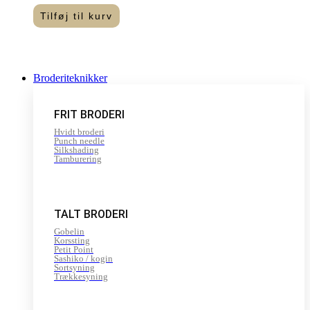
Tilføj til kurv
Broderiteknikker
FRIT BRODERI
Hvidt broderi
Punch needle
Silkshading
Tamburering
TALT BRODERI
Gobelin
Korssting
Petit Point
Sashiko / kogin
Sortsyning
Trækkesyning