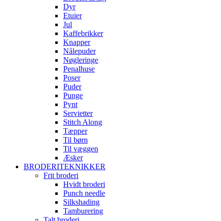
Dyr
Etuier
Jul
Kaffebrikker
Knapper
Nålepuder
Nøgleringe
Penalhuse
Poser
Puder
Punge
Pynt
Servietter
Stitch Along
Tæpper
Til børn
Til væggen
Æsker
BRODERITEKNIKKER
Frit broderi
Hvidt broderi
Punch needle
Silkshading
Tamburering
Talt broderi