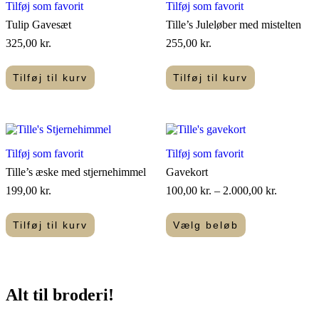
Tilføj som favorit
Tilføj som favorit
Tulip Gavesæt
Tille’s Juleløber med mistelten
325,00
kr.
255,00
kr.
Tilføj til kurv
Tilføj til kurv
Tilføj som favorit
Tilføj som favorit
Tille’s æske med stjernehimmel
Gavekort
Prisinterv
199,00
kr.
100,00
kr.
–
2.000,00
kr.
100,00 kr
til
Tilføj til kurv
Vælg beløb
2.000,00 
Dette
vare
har
flere
Alt til
broderi
!​
varianter.
Mulighederne