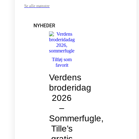
Se alle mønstre
NYHEDER
Tilføj som
favorit
Verdens
broderidag
2026
–
Sommerfugle,
Tille’s
gratis