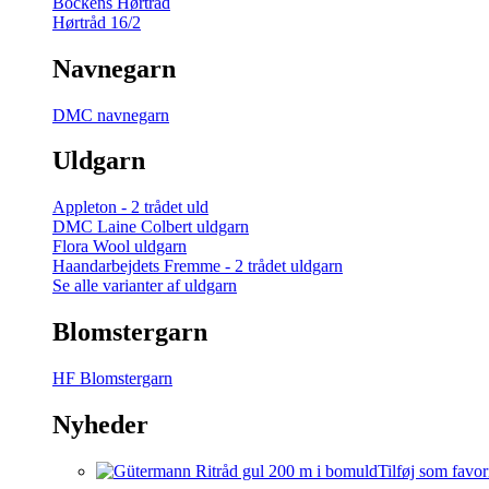
Bockens Hørtråd
Hørtråd 16/2
Navnegarn
DMC navnegarn
Uldgarn
Appleton - 2 trådet uld
DMC Laine Colbert uldgarn
Flora Wool uldgarn
Haandarbejdets Fremme - 2 trådet uldgarn
Se alle varianter af uldgarn
Blomstergarn
HF Blomstergarn
Nyheder
Tilføj som favor