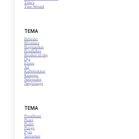
Tille's
Tine Wessel
TEMA
Billeder
Blomster
Bogmærker
Bordløber
Broderi til låg
Dyr
Etuier
Jul
Kaffebrikker
Knapper
Nålepuder
Nøgleringe
TEMA
Penalhuse
Poser
Puder
Punge
Pynt
Servietter