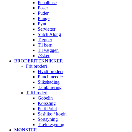
Penalhuse
Poser
Puder
Punge
Pynt
Servietter
Stitch Along
Tæpper
Til børn
Til væggen
Æsker
BRODERITEKNIKKER
Frit broderi
Hvidt broderi
Punch needle
Silkshading
Tamburering
Talt broderi
Gobelin
Korssting
Petit Point
Sashiko / kogin
Sortsyning
Trækkesyning
MØNSTER