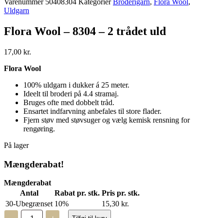
Varenummer
50408304
Kategorier
Broderigarn
,
Flora Wool
,
Uldgarn
Flora Wool – 8304 – 2 trådet uld
17,00
kr.
Flora Wool
100% uldgarn i dukker á 25 meter.
Ideelt til broderi på 4.4 stramaj.
Bruges ofte med dobbelt tråd.
Ensartet indfarvning anbefales til store flader.
Fjern støv med støvsuger og vælg kemisk rensning for
rengøring.
På lager
Mængderabat!
Mængderabat
Antal
Rabat pr. stk.
Pris pr. stk.
30-Ubegrænset
10%
15,30
kr.
Flora