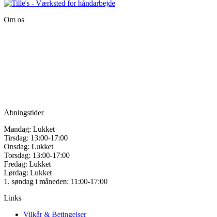
vare
på
har
varesiden
Om os
flere
varianter.
Tille’s – Værksted
Mulighederne
for håndarbejde
kan
vælges
Vandmanden 12B
på
9200 Aalborg SV
varesiden
Tlf.: +45
81987264
Mail:
info@tilles.dk
CVR: 42501328
Åbningstider
Mandag: Lukket
Tirsdag: 13:00-17:00
Onsdag: Lukket
Torsdag: 13:00-17:00
Fredag: Lukket
Lørdag: Lukket
1. søndag i måneden: 11:00-17:00
Links
Vilkår & Betingelser