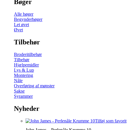
Bøger
Alle bøger
Begynderbøger
Let øvet
Øvet
Tilbehør
Broderitilbehør
Tilbehør
Hjælpemidler
Lys & Lup
Montering
Nåle
Overføring af mønster
Sakse
Syrammer
Nyheder
Tilføj som favorit
John James – Perlenåle Krumme 10