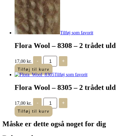
trådet
uld
antal
Tilføj som favorit
Flora Wool – 8308 – 2 trådet uld
Flora
17,00
kr.
-
+
Wool
-
Tilføj til kurv
8308
Tilføj som favorit
-
2
Flora Wool – 8305 – 2 trådet uld
trådet
uld
antal
Flora
17,00
kr.
-
+
Wool
-
Tilføj til kurv
8305
-
Måske er dette også
noget for dig
2
trådet
uld