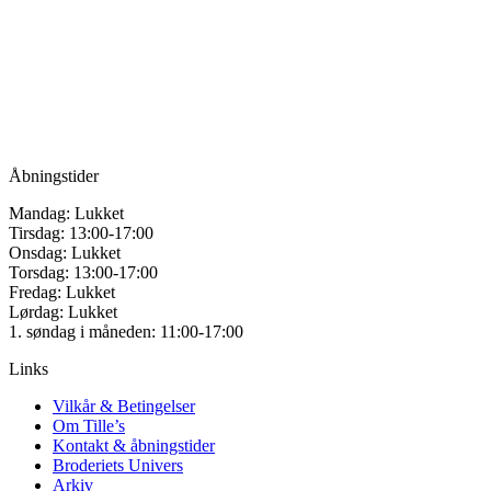
Tille’s – Værksted
for håndarbejde
Vandmanden 12B
9200 Aalborg SV
Tlf.: +45
81987264
Mail:
info@tilles.dk
CVR: 42501328
Åbningstider
Mandag: Lukket
Tirsdag: 13:00-17:00
Onsdag: Lukket
Torsdag: 13:00-17:00
Fredag: Lukket
Lørdag: Lukket
1. søndag i måneden: 11:00-17:00
Links
Vilkår & Betingelser
Om Tille’s
Kontakt & åbningstider
Broderiets Univers
Arkiv