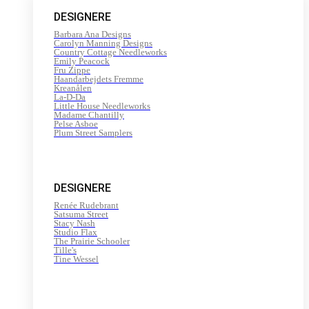
200
DESIGNERE
m
antal
Barbara Ana Designs
Carolyn Manning Designs
Country Cottage Needleworks
Emily Peacock
Fru Zippe
Haandarbejdets Fremme
Kreanålen
La-D-Da
Little House Needleworks
Madame Chantilly
Pelse Asboe
Plum Street Samplers
DESIGNERE
Renée Rudebrant
Satsuma Street
Stacy Nash
Studio Flax
The Prairie Schooler
Tille's
Tine Wessel