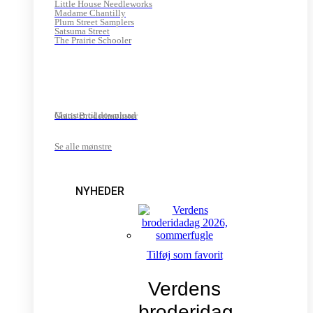
Little House Needleworks
Madame Chantilly
Plum Street Samplers
Satsuma Street
The Prairie Schooler
Mønster til download
Gratis Broderimønster
Se alle mønstre
NYHEDER
Tilføj som favorit
Verdens
broderidag