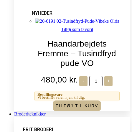
NYHEDER
Tilføj som favorit
Haandarbejdets
Fremme – Tusindfryd
pude VO
480,00
kr.
Haandarbejdets
-
+
Fremme
-
Tusindfryd
Bestillingsvare
pude
Vi bestiller varen hjem til dig.
VO
TILFØJ TIL KURV
antal
Broderiteknikker
FRIT BRODERI