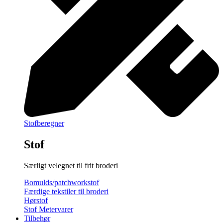
Stofberegner
Stof
Særligt velegnet til frit broderi
Bomulds/patchworkstof
Færdige tekstiler til broderi
Hørstof
Stof Metervarer
Tilbehør