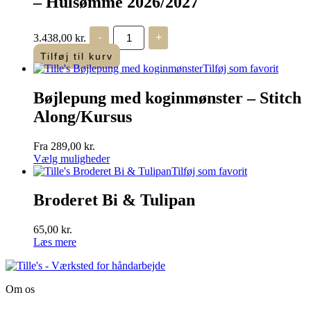
– Hulsømme 2026/2027
Tille's
3.438,00
kr.
-
+
Hvide
verden,
Tilføj til kurv
klassisk
Tilføj som favorit
broderi
-
Bøjlepung med koginmønster – Stitch
Hulsømme
2026/2027
Along/Kursus
antal
Fra
289,00
kr.
Vælg muligheder
Dette
Tilføj som favorit
vare
har
Broderet Bi & Tulipan
flere
varianter.
65,00
kr.
Mulighederne
Læs mere
kan
vælges
på
varesiden
Om os