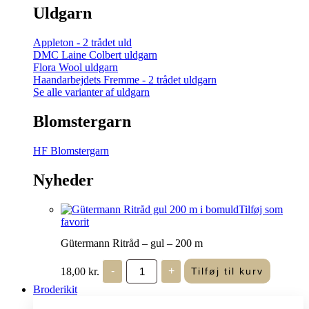
Uldgarn
Appleton - 2 trådet uld
DMC Laine Colbert uldgarn
Flora Wool uldgarn
Haandarbejdets Fremme - 2 trådet uldgarn
Se alle varianter af uldgarn
Blomstergarn
HF Blomstergarn
Nyheder
Tilføj som
favorit
Gütermann Ritråd – gul – 200 m
Gütermann
18,00
kr.
-
+
Tilføj til kurv
Ritråd
-
Broderikit
gul
-