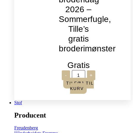
2026 –
Sommerfugle,
Tille’s
gratis
broderimønster
Gratis
Verdens
-
+
broderidag
2026
TILFØJ TIL
-
KURV
Sommerfugle,
Tille's
gratis
Stof
broderimønster
antal
Producent
Freudenberg