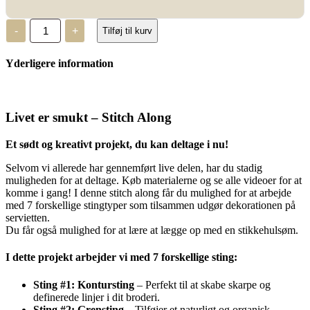
Livet
-
+
Tilføj til kurv
er
smukt,
broderimønster
Yderligere information
antal
Livet er smukt – Stitch Along
Et sødt og kreativt projekt, du kan deltage i nu!
Selvom vi allerede har gennemført live delen, har du stadig
muligheden for at deltage. Køb materialerne og se alle videoer for at
komme i gang! I denne stitch along får du mulighed for at arbejde
med 7 forskellige stingtyper som tilsammen udgør dekorationen på
servietten.
Du får også mulighed for at lære at lægge op med en stikkehulsøm.
I dette projekt arbejder vi med 7 forskellige sting:
Sting #1: Kontursting
– Perfekt til at skabe skarpe og
definerede linjer i dit broderi.
Sting #2: Grensting
– Tilføjer et naturligt og organisk