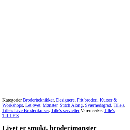
Kategorier
Broderiteknikker
,
Designere
,
Frit broderi
,
Kurser &
Workshops
,
Let øvet
,
Mønster
,
Stitch Along
,
Sværhedsgrad
,
Tille's
,
Tille's Live Broderikurser
,
Tille's servietter
Varemærke:
Tille's
TILLE'S
Livet er smukt, broderimønster