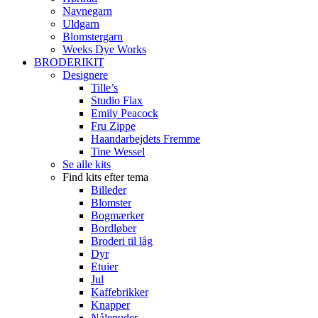
Navnegarn
Uldgarn
Blomstergarn
Weeks Dye Works
BRODERIKIT
Designere
Tille’s
Studio Flax
Emily Peacock
Fru Zippe
Haandarbejdets Fremme
Tine Wessel
Se alle kits
Find kits efter tema
Billeder
Blomster
Bogmærker
Bordløber
Broderi til låg
Dyr
Etuier
Jul
Kaffebrikker
Knapper
Nålepuder