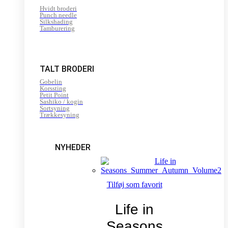
Hvidt broderi
Punch needle
Silkshading
Tamburering
TALT BRODERI
Gobelin
Korssting
Petit Point
Sashiko / kogin
Sortsyning
Trækkesyning
NYHEDER
Tilføj som favorit
Life in
Seasons