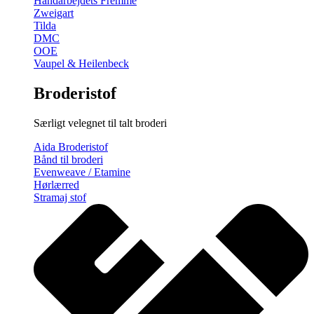
Håndarbejdets Fremme
Zweigart
Tilda
DMC
OOE
Vaupel & Heilenbeck
Broderistof
Særligt velegnet til talt broderi
Aida Broderistof
Bånd til broderi
Evenweave / Etamine
Hørlærred
Stramaj stof