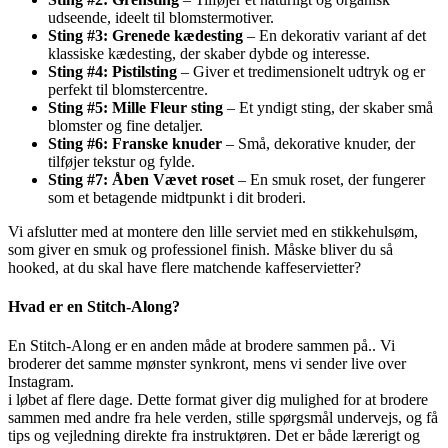
udseende, ideelt til blomstermotiver.
Sting #3: Grenede kædesting
– En dekorativ variant af det
klassiske kædesting, der skaber dybde og interesse.
Sting #4: Pistilsting
– Giver et tredimensionelt udtryk og er
perfekt til blomstercentre.
Sting #5: Mille Fleur sting
– Et yndigt sting, der skaber små
blomster og fine detaljer.
Sting #6: Franske knuder
– Små, dekorative knuder, der
tilføjer tekstur og fylde.
Sting #7: Åben Vævet roset
– En smuk roset, der fungerer
som et betagende midtpunkt i dit broderi.
Vi afslutter med at montere den lille serviet med en stikkehulsøm,
som giver en smuk og professionel finish. Måske bliver du så
hooked, at du skal have flere matchende kaffeservietter?
Hvad er en Stitch-Along?
En Stitch-Along er en anden måde at brodere sammen på.. Vi
broderer det samme mønster synkront, mens vi sender live over
Instagram.
i løbet af flere dage. Dette format giver dig mulighed for at brodere
sammen med andre fra hele verden, stille spørgsmål undervejs, og få
tips og vejledning direkte fra instruktøren. Det er både lærerigt og