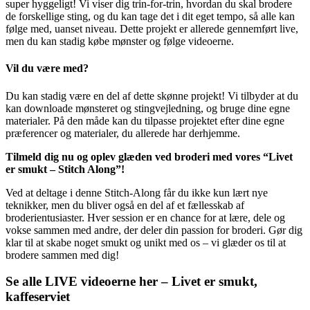
super hyggeligt! Vi viser dig trin-for-trin, hvordan du skal brodere
de forskellige sting, og du kan tage det i dit eget tempo, så alle kan
følge med, uanset niveau. Dette projekt er allerede gennemført live,
men du kan stadig købe mønster og følge videoerne.
Vil du være med?
Du kan stadig være en del af dette skønne projekt! Vi tilbyder at du
kan downloade mønsteret og stingvejledning, og bruge dine egne
materialer. På den måde kan du tilpasse projektet efter dine egne
præferencer og materialer, du allerede har derhjemme.
Tilmeld dig nu og oplev glæden ved broderi med vores “Livet
er smukt – Stitch Along”!
Ved at deltage i denne Stitch-Along får du ikke kun lært nye
teknikker, men du bliver også en del af et fællesskab af
broderientusiaster. Hver session er en chance for at lære, dele og
vokse sammen med andre, der deler din passion for broderi. Gør dig
klar til at skabe noget smukt og unikt med os – vi glæder os til at
brodere sammen med dig!
Se alle LIVE videoerne her – Livet er smukt,
kaffeserviet