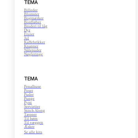
TEMA
Billeder
Blomster
Bogmærker
Bordløber
Broderi til låg
Dyr
Etuier
Jul
Kaffebrikker
Knapper
Nålepuder
Nøgleringe
TEMA
Penalhuse
Poser
Puder
Punge
Pynt
Servietter
Stitch Along
Tæpper
Til børn
Til væggen
Æsker
Se alle kits