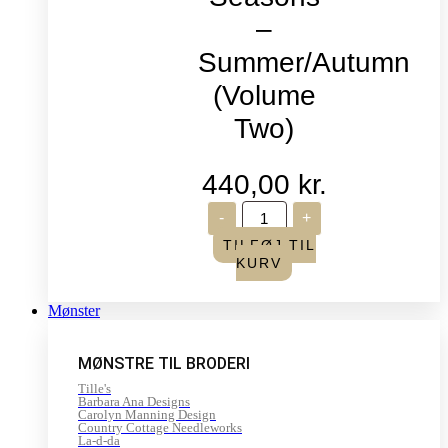
–
Summer/Autumn
(Volume
Two)
440,00
kr.
Life
-
+
in
Seasons
TILFØJ TIL
-
KURV
Summer/Autumn
(Volume
Two)
Mønster
antal
MØNSTRE TIL BRODERI
Tille's
Barbara Ana Designs
Carolyn Manning Design
Country Cottage Needleworks
La-d-da