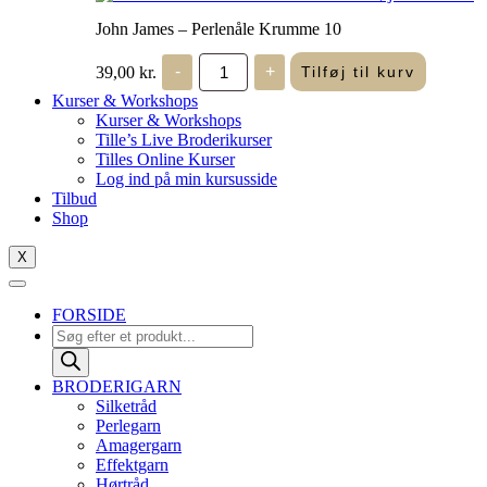
John James – Perlenåle Krumme 10
John
39,00
kr.
-
+
Tilføj til kurv
James
-
Kurser & Workshops
Perlenåle
Kurser & Workshops
Krumme
Tille’s Live Broderikurser
10
Tilles Online Kurser
antal
Log ind på min kursusside
Tilbud
Shop
X
FORSIDE
Products
search
BRODERIGARN
Silketråd
Perlegarn
Amagergarn
Effektgarn
Hørtråd