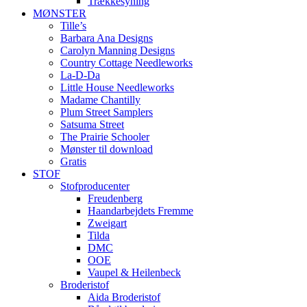
Trækkesyning
MØNSTER
Tille’s
Barbara Ana Designs
Carolyn Manning Designs
Country Cottage Needleworks
La-D-Da
Little House Needleworks
Madame Chantilly
Plum Street Samplers
Satsuma Street
The Prairie Schooler
Mønster til download
Gratis
STOF
Stofproducenter
Freudenberg
Haandarbejdets Fremme
Zweigart
Tilda
DMC
OOE
Vaupel & Heilenbeck
Broderistof
Aida Broderistof