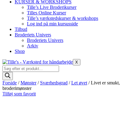
KURSER & WORKSHOPS
Tille’s Live Broderikurser
Tilles Online Kurser
Tille’s værkstedskurser & workshops
Log ind på min kursusside
Tilbud
Broderiets Univers
Broderiets Univers
Arkiv
Shop
X
Products
search
Forside
/
Mønster
/
Sværhedsgrad
/
Let øvet
/ Livet er smukt,
broderimønster
Tilføj som favorit