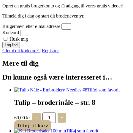
Opret en gratis brugerkonto og få adgang til vores gratis videoer!
Tilmeld dig i dag og start dit broderieventyr.
Brugernavn eller e-mailadresse
Kodeord
Husk mig
Log Ind
Glemt dit kodeord?
|
Registrer
Mere til
dig
Du kunne også være interesseret i…
Tilføj som favorit
Tulip – broderinåle – str. 8
Tulip
69,00
kr.
-
+
-
broderinåle
Tilføj til kurv
antal
Tilføj som favorit