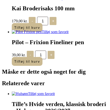
Kai Broderisaks 100 mm
Kai
179,00
kr.
-
+
Broderisaks
100
Tilføj til kurv
mm
Tilføj som favorit
antal
Pilot – Frixion Fineliner pen
Pilot
39,00
kr.
-
+
-
Frixion
Tilføj til kurv
Fineliner
pen
Måske er dette også
noget for dig
antal
Relaterede varer
Tilføj som favorit
Tille’s Hvide verden, klassisk broderi