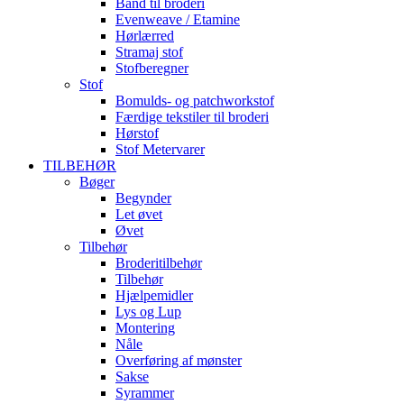
Bånd til broderi
Evenweave / Etamine
Hørlærred
Stramaj stof
Stofberegner
Stof
Bomulds- og patchworkstof
Færdige tekstiler til broderi
Hørstof
Stof Metervarer
TILBEHØR
Bøger
Begynder
Let øvet
Øvet
Tilbehør
Broderitilbehør
Tilbehør
Hjælpemidler
Lys og Lup
Montering
Nåle
Overføring af mønster
Sakse
Syrammer