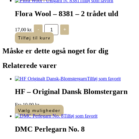
Tilføj som favorit
-
2
Flora Wool – 8381 – 2 trådet uld
trådet
uld
antal
Flora
17,00
kr.
-
+
Wool
-
Tilføj til kurv
8381
-
Måske er dette også
noget for dig
2
trådet
uld
Relaterede varer
antal
Tilføj som favorit
HF – Original Dansk Blomstergarn
Fra
10,00
kr.
Vælg muligheder
Dette
Tilføj som favorit
vare
har
DMC Perlegarn No. 8
flere
varianter.