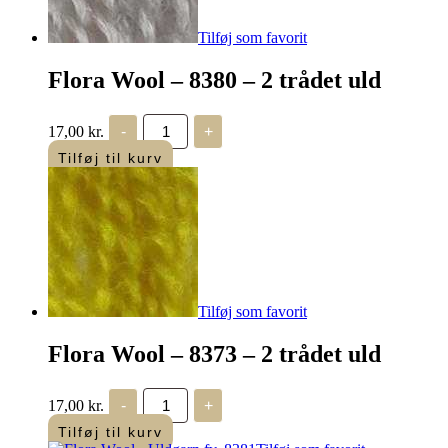
Tilføj som favorit
Flora Wool – 8380 – 2 trådet uld
Flora
17,00
kr.
-
+
Wool
-
Tilføj til kurv
8380
-
2
trådet
uld
antal
Tilføj som favorit
Flora Wool – 8373 – 2 trådet uld
Flora
17,00
kr.
-
+
Wool
-
Tilføj til kurv
8373