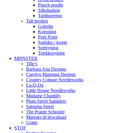
Punch needle
Silkshading
Tamburering
Talt broderi
Gobelin
Korssting
Petit Point
Sashiko / kogin
Sortsyning
Trækkesyning
MØNSTER
Tille’s
Barbara Ana Designs
Carolyn Manning Designs
Country Cottage Needleworks
La-D-Da
Little House Needleworks
Madame Chantilly
Plum Street Samplers
Satsuma Street
The Prairie Schooler
Mønster til download
Gratis
STOF