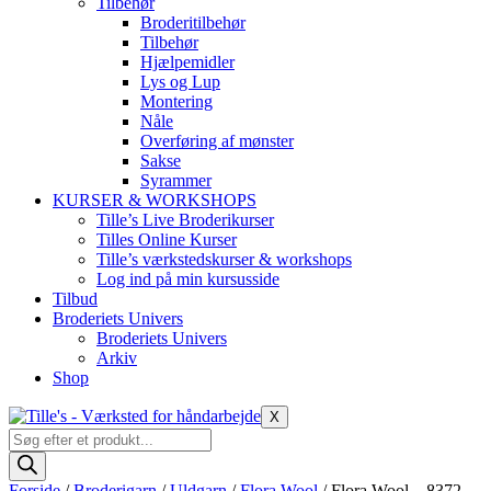
Tilbehør
Broderitilbehør
Tilbehør
Hjælpemidler
Lys og Lup
Montering
Nåle
Overføring af mønster
Sakse
Syrammer
KURSER & WORKSHOPS
Tille’s Live Broderikurser
Tilles Online Kurser
Tille’s værkstedskurser & workshops
Log ind på min kursusside
Tilbud
Broderiets Univers
Broderiets Univers
Arkiv
Shop
X
Products
search
Forside
/
Broderigarn
/
Uldgarn
/
Flora Wool
/ Flora Wool – 8372 –