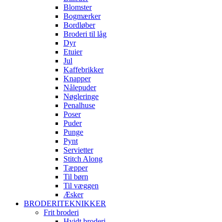
Blomster
Bogmærker
Bordløber
Broderi til låg
Dyr
Etuier
Jul
Kaffebrikker
Knapper
Nålepuder
Nøgleringe
Penalhuse
Poser
Puder
Punge
Pynt
Servietter
Stitch Along
Tæpper
Til børn
Til væggen
Æsker
BRODERITEKNIKKER
Frit broderi
Hvidt broderi