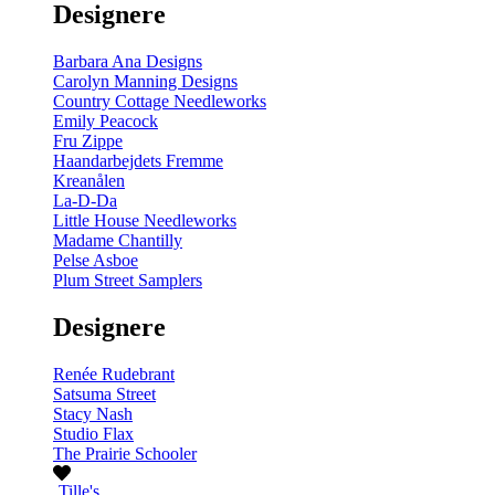
Designere
200
m
antal
Barbara Ana Designs
Carolyn Manning Designs
Country Cottage Needleworks
Emily Peacock
Fru Zippe
Haandarbejdets Fremme
Kreanålen
La-D-Da
Little House Needleworks
Madame Chantilly
Pelse Asboe
Plum Street Samplers
Designere
Renée Rudebrant
Satsuma Street
Stacy Nash
Studio Flax
The Prairie Schooler
Tille's