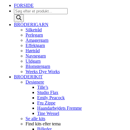
FORSIDE
Products
search
BRODERIGARN
Silketråd
Perlegarn
Amagergarn
Effektgarn
Hørtråd
Navnegarn
Uldgarn
Blomstergarn
Weeks Dye Works
BRODERIKIT
Designere
Tille’s
Studio Flax
Emily Peacock
Fru Zippe
Haandarbejdets Fremme
Tine Wessel
Se alle kits
Find kits efter tema
Billeder