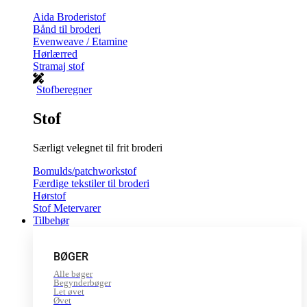
Aida Broderistof
Bånd til broderi
Evenweave / Etamine
Hørlærred
Stramaj stof
Stofberegner
Stof
Særligt velegnet til frit broderi
Bomulds/patchworkstof
Færdige tekstiler til broderi
Hørstof
Stof Metervarer
Tilbehør
BØGER
Alle bøger
Begynderbøger
Let øvet
Øvet