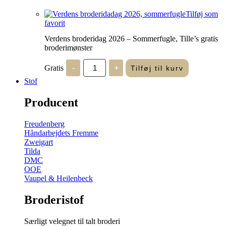
Tilføj som
favorit
Verdens broderidag 2026 – Sommerfugle, Tille’s gratis
broderimønster
Verdens
Gratis
-
+
Tilføj til kurv
broderidag
2026
Stof
-
Sommerfugle,
Producent
Tille's
gratis
broderimønster
Freudenberg
antal
Håndarbejdets Fremme
Zweigart
Tilda
DMC
OOE
Vaupel & Heilenbeck
Broderistof
Særligt velegnet til talt broderi