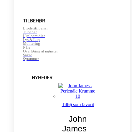
TILBEHØR
Broderitilbehør
Tilbehør
Hjælpemidler
Lys & Lup
Montering
Nåle
Overføring af mønster
Sakse
Syrammer
NYHEDER
Tilføj som favorit
John
James –