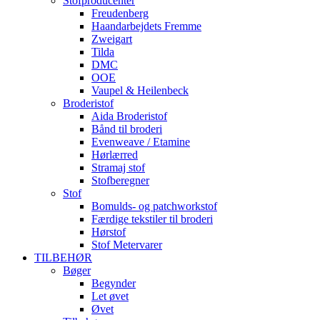
Stofproducenter
Freudenberg
Haandarbejdets Fremme
Zweigart
Tilda
DMC
OOE
Vaupel & Heilenbeck
Broderistof
Aida Broderistof
Bånd til broderi
Evenweave / Etamine
Hørlærred
Stramaj stof
Stofberegner
Stof
Bomulds- og patchworkstof
Færdige tekstiler til broderi
Hørstof
Stof Metervarer
TILBEHØR
Bøger
Begynder
Let øvet
Øvet