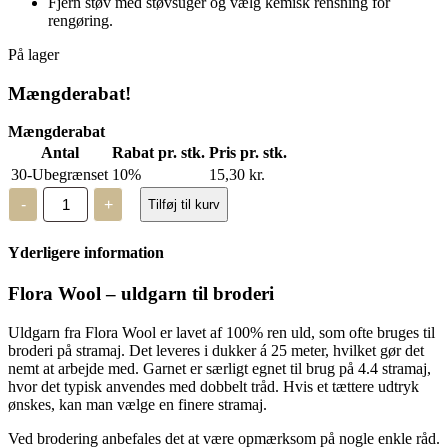
Fjern støv med støvsuger og vælg kemisk rensning for
rengøring.
På lager
Mængderabat!
Mængderabat
Antal
Rabat pr. stk.
Pris pr. stk.
30-Ubegrænset
10%
15,30
kr.
Flora
-
+
Tilføj til kurv
Wool
-
8372
Yderligere information
-
2
trådet
Flora Wool – uldgarn til broderi
uld
antal
Uldgarn fra Flora Wool er lavet af 100% ren uld, som ofte bruges til
broderi på stramaj. Det leveres i dukker á 25 meter, hvilket gør det
nemt at arbejde med. Garnet er særligt egnet til brug på 4.4 stramaj,
hvor det typisk anvendes med dobbelt tråd. Hvis et tættere udtryk
ønskes, kan man vælge en finere stramaj.
Ved brodering anbefales det at være opmærksom på nogle enkle råd.