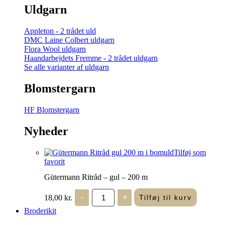
Uldgarn
Appleton - 2 trådet uld
DMC Laine Colbert uldgarn
Flora Wool uldgarn
Haandarbejdets Fremme - 2 trådet uldgarn
Se alle varianter af uldgarn
Blomstergarn
HF Blomstergarn
Nyheder
Tilføj som
favorit
Gütermann Ritråd – gul – 200 m
Gütermann
18,00
kr.
-
+
Tilføj til kurv
Ritråd
-
Broderikit
gul
-