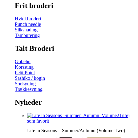
Frit broderi
Hvidt broderi
Punch needle
Silkshading
Tamburering
Talt Broderi
Gobelin
Korssting
Petit Point
Sashiko / kogin
Sortsyning
Trækkesyning
Nyheder
Tilføj
som favorit
Life in Seasons – Summer/Autumn (Volume Two)