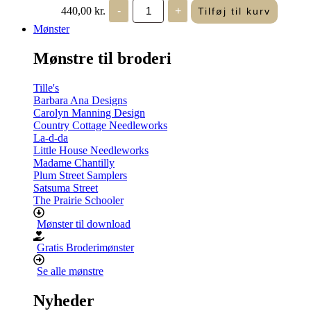
Life
440,00
kr.
-
+
Tilføj til kurv
in
Seasons
Mønster
-
Summer/Autumn
Mønstre til broderi
(Volume
Two)
antal
Tille's
Barbara Ana Designs
Carolyn Manning Design
Country Cottage Needleworks
La-d-da
Little House Needleworks
Madame Chantilly
Plum Street Samplers
Satsuma Street
The Prairie Schooler
Mønster til download
Gratis Broderimønster
Se alle mønstre
Nyheder