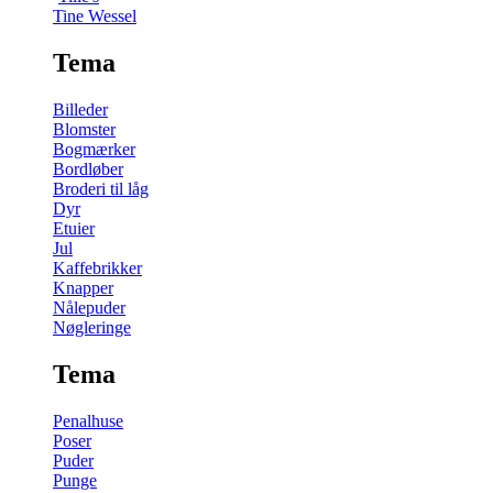
Tine Wessel
Tema
Billeder
Blomster
Bogmærker
Bordløber
Broderi til låg
Dyr
Etuier
Jul
Kaffebrikker
Knapper
Nålepuder
Nøgleringe
Tema
Penalhuse
Poser
Puder
Punge