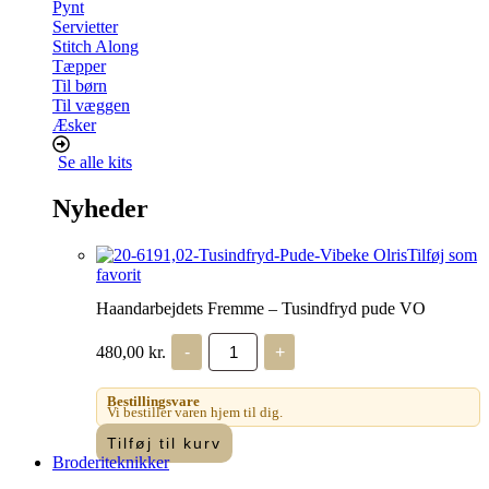
Pynt
Servietter
Stitch Along
Tæpper
Til børn
Til væggen
Æsker
Se alle kits
Nyheder
Tilføj som
favorit
Haandarbejdets Fremme – Tusindfryd pude VO
Haandarbejdets
480,00
kr.
-
+
Fremme
-
Tusindfryd
Bestillingsvare
pude
Vi bestiller varen hjem til dig.
VO
Tilføj til kurv
antal
Broderiteknikker