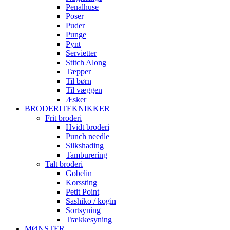
Penalhuse
Poser
Puder
Punge
Pynt
Servietter
Stitch Along
Tæpper
Til børn
Til væggen
Æsker
BRODERITEKNIKKER
Frit broderi
Hvidt broderi
Punch needle
Silkshading
Tamburering
Talt broderi
Gobelin
Korssting
Petit Point
Sashiko / kogin
Sortsyning
Trækkesyning
MØNSTER