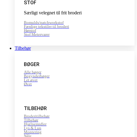
STOF
Særligt velegnet til frit broderi
Bomulds/patchworkstof
Færdige tekstiler til broderi
Hørstof
Stof Metervarer
Tilbehør
BØGER
Alle bøger
Begynderbøger
Let øvet
Øvet
TILBEHØR
Broderitilbehør
Tilbehør
Hjælpemidler
Lys & Lup
Montering
Nåle