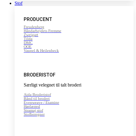
Stof
PRODUCENT
Freudenberg
Håndarbejdets Fremme
Zweigart
Tilda
DMC
OOE
Vaupel & Heilenbeck
BRODERISTOF
Særligt velegnet til talt broderi
Aida Broderistof
Bånd til broderi
Evenweave / Etamine
Hørlærred
Stramaj stof
Stofberegner