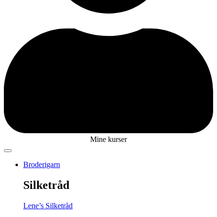
Mine kurser
Broderigarn
Silketråd
Lene’s Silketråd