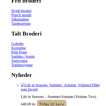
Frit broderi
Hvidt broderi
Punch needle
Silkshading
Tamburering
Talt Broderi
Gobelin
Korssting
Petit Point
Sashiko / kogin
Sortsyning
Trækkesyning
Nyheder
Tilføj
som favorit
Life in Seasons – Summer/Autumn (Volume Two)
440,00
kr.
Tilføj til kurv