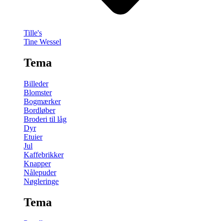
Tille's
Tine Wessel
Tema
Billeder
Blomster
Bogmærker
Bordløber
Broderi til låg
Dyr
Etuier
Jul
Kaffebrikker
Knapper
Nålepuder
Nøgleringe
Tema