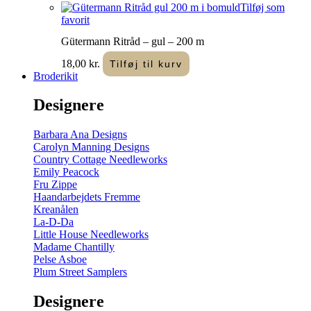
Tilføj som
favorit
Gütermann Ritråd – gul – 200 m
18,00
kr.
Tilføj til kurv
Broderikit
Designere
Barbara Ana Designs
Carolyn Manning Designs
Country Cottage Needleworks
Emily Peacock
Fru Zippe
Haandarbejdets Fremme
Kreanålen
La-D-Da
Little House Needleworks
Madame Chantilly
Pelse Asboe
Plum Street Samplers
Designere