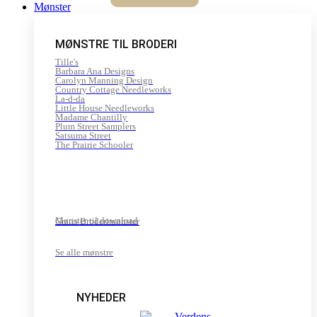
Mønster
MØNSTRE TIL BRODERI
Tille's
Barbara Ana Designs
Carolyn Manning Design
Country Cottage Needleworks
La-d-da
Little House Needleworks
Madame Chantilly
Plum Street Samplers
Satsuma Street
The Prairie Schooler
Mønster til download
Gratis Broderimønster
Se alle mønstre
NYHEDER