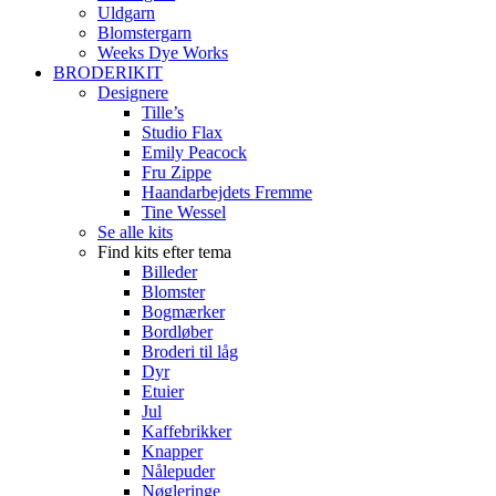
Uldgarn
Blomstergarn
Weeks Dye Works
BRODERIKIT
Designere
Tille’s
Studio Flax
Emily Peacock
Fru Zippe
Haandarbejdets Fremme
Tine Wessel
Se alle kits
Find kits efter tema
Billeder
Blomster
Bogmærker
Bordløber
Broderi til låg
Dyr
Etuier
Jul
Kaffebrikker
Knapper
Nålepuder
Nøgleringe