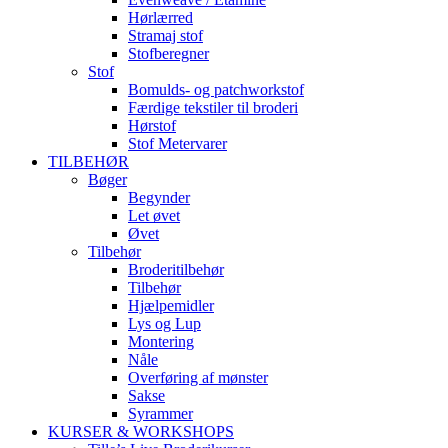
Hørlærred
Stramaj stof
Stofberegner
Stof
Bomulds- og patchworkstof
Færdige tekstiler til broderi
Hørstof
Stof Metervarer
TILBEHØR
Bøger
Begynder
Let øvet
Øvet
Tilbehør
Broderitilbehør
Tilbehør
Hjælpemidler
Lys og Lup
Montering
Nåle
Overføring af mønster
Sakse
Syrammer
KURSER & WORKSHOPS