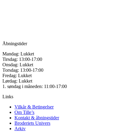
for håndarbejde
Vandmanden 12B
9200 Aalborg SV
Tlf.: +45
81987264
Mail:
info@tilles.dk
CVR: 42501328
Åbningstider
Mandag: Lukket
Tirsdag: 13:00-17:00
Onsdag: Lukket
Torsdag: 13:00-17:00
Fredag: Lukket
Lørdag: Lukket
1. søndag i måneden: 11:00-17:00
Links
Vilkår & Betingelser
Om Tille’s
Kontakt & åbningstider
Broderiets Univers
Arkiv