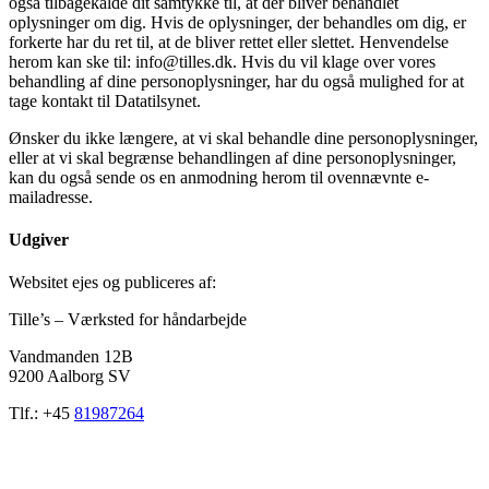
også tilbagekalde dit samtykke til, at der bliver behandlet
oplysninger om dig. Hvis de oplysninger, der behandles om dig, er
forkerte har du ret til, at de bliver rettet eller slettet. Henvendelse
herom kan ske til: info@tilles.dk. Hvis du vil klage over vores
behandling af dine personoplysninger, har du også mulighed for at
tage kontakt til Datatilsynet.
Ønsker du ikke længere, at vi skal behandle dine personoplysninger,
eller at vi skal begrænse behandlingen af dine personoplysninger,
kan du også sende os en anmodning herom til ovennævnte e-
mailadresse.
Udgiver
Websitet ejes og publiceres af:
Tille’s – Værksted for håndarbejde
Vandmanden 12B
9200 Aalborg SV
Tlf.: +45
81987264