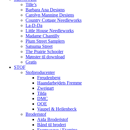
Tille’s
Barbara Ana Designs
Carolyn Manning Designs
Country Cottage Needleworks
La-D-Da
Little House Needleworks
Madame Chantilly
Plum Street Samplers
Satsuma Street
The Prairie Schooler
Mønster til download
Gratis
STOF
Stofproducenter
Freudenberg
Haandarbejdets Fremme
Zweigart
Tilda
DMC
OOE
Vaupel & Heilenbeck
Broderistof
Aida Broderistof
Bånd til broderi
Evenweave / Etamine