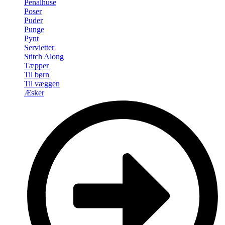
Penalhuse
Poser
Puder
Punge
Pynt
Servietter
Stitch Along
Tæpper
Til børn
Til væggen
Æsker