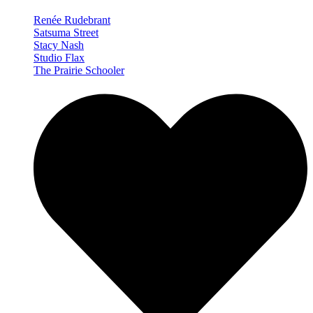
Renée Rudebrant
Satsuma Street
Stacy Nash
Studio Flax
The Prairie Schooler