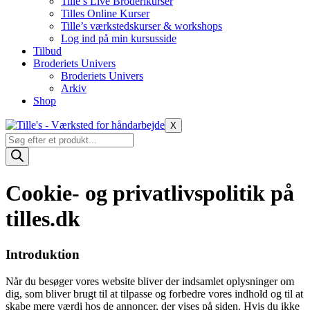
Tille’s Live Broderikurser
Tilles Online Kurser
Tille’s værkstedskurser & workshops
Log ind på min kursusside
Tilbud
Broderiets Univers
Broderiets Univers
Arkiv
Shop
X
Products
search
Cookie- og privatlivspolitik på
tilles.dk
Introduktion
Når du besøger vores website bliver der indsamlet oplysninger om
dig, som bliver brugt til at tilpasse og forbedre vores indhold og til at
skabe mere værdi hos de annoncer, der vises på siden. Hvis du ikke