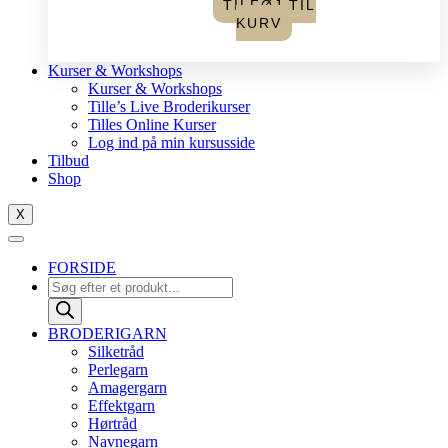
TILFØJ TIL
KURV
Kurser & Workshops
Kurser & Workshops
Tille’s Live Broderikurser
Tilles Online Kurser
Log ind på min kursusside
Tilbud
Shop
X
FORSIDE
Products
search
BRODERIGARN
Silketråd
Perlegarn
Amagergarn
Effektgarn
Hørtråd
Navnegarn