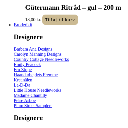
Gütermann Ritråd – gul – 200 m
18,00
kr.
Tilføj til kurv
Broderikit
Designere
Barbara Ana Designs
Carolyn Manning Designs
Country Cottage Needleworks
Emily Peacock
Fru Zippe
Haandarbejdets Fremme
Kreanålen
La-D-Da
Little House Needleworks
Madame Chantilly
Pelse Asboe
Plum Street Samplers
Designere