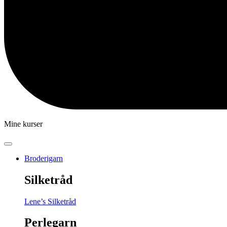
Mine kurser
Broderigarn
Silketråd
Lene’s Silketråd
Perlegarn