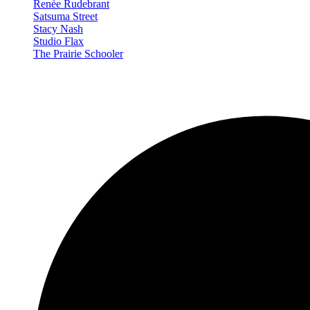
Renée Rudebrant
Satsuma Street
Stacy Nash
Studio Flax
The Prairie Schooler