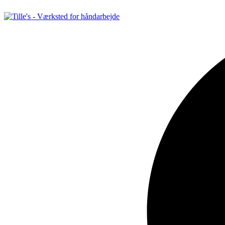
Videre
til
indhold