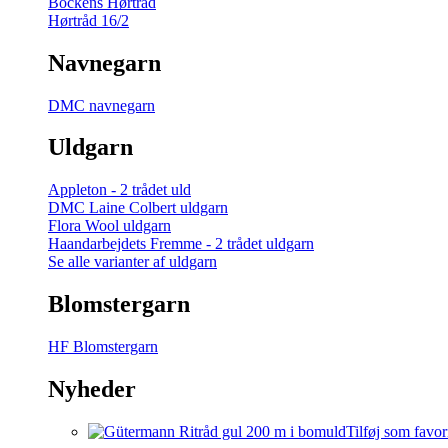
Bockens Hørtråd
Hørtråd 16/2
Navnegarn
DMC navnegarn
Uldgarn
Appleton - 2 trådet uld
DMC Laine Colbert uldgarn
Flora Wool uldgarn
Haandarbejdets Fremme - 2 trådet uldgarn
Se alle varianter af uldgarn
Blomstergarn
HF Blomstergarn
Nyheder
Tilføj som favor