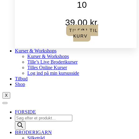
10
39,00
kr.
TILFØJ TIL
KURV
Kurser & Workshops
Kurser & Workshops
Tille’s Live Broderikurser
Tilles Online Kurser
Log ind på min kursusside
Tilbud
Shop
X
FORSIDE
Products
search
BRODERIGARN
Silketråd