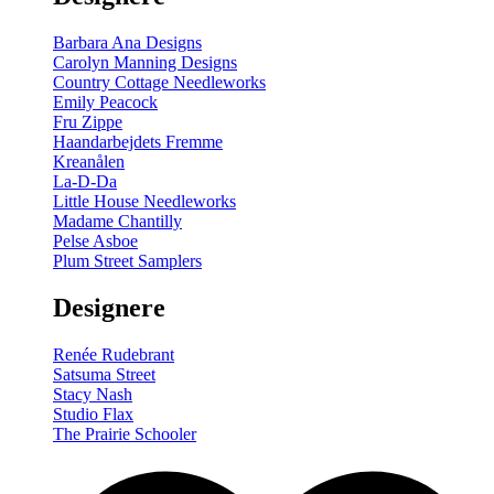
Barbara Ana Designs
Carolyn Manning Designs
Country Cottage Needleworks
Emily Peacock
Fru Zippe
Haandarbejdets Fremme
Kreanålen
La-D-Da
Little House Needleworks
Madame Chantilly
Pelse Asboe
Plum Street Samplers
Designere
Renée Rudebrant
Satsuma Street
Stacy Nash
Studio Flax
The Prairie Schooler