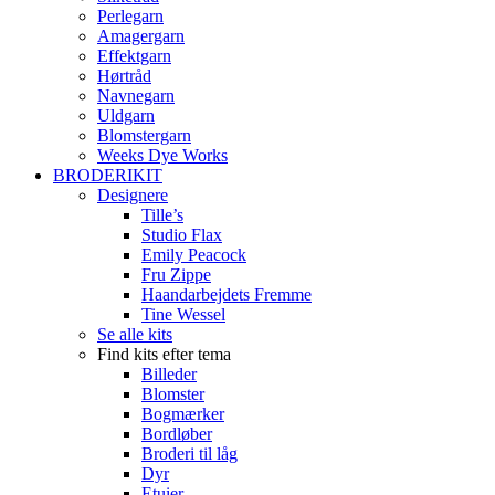
Perlegarn
Amagergarn
Effektgarn
Hørtråd
Navnegarn
Uldgarn
Blomstergarn
Weeks Dye Works
BRODERIKIT
Designere
Tille’s
Studio Flax
Emily Peacock
Fru Zippe
Haandarbejdets Fremme
Tine Wessel
Se alle kits
Find kits efter tema
Billeder
Blomster
Bogmærker
Bordløber
Broderi til låg
Dyr
Etuier