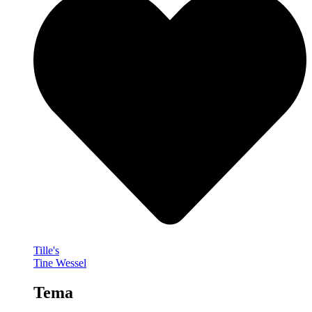
Tille's
Tine Wessel
Tema