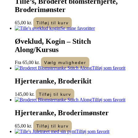
Tille’s, Broderet blomsterhjerte,
Broderimønster
65,00
kr.
Tilføj til kurv
Se mine favoritter
Øveklud, Kogin – Stitch
Along/Kursus
Dette
Fra
65,00
kr.
Vælg muligheder
vare
Tilføj som favorit
har
flere
Hjerteranke, Broderikit
varianter.
Mulighederne
145,00
kr.
Tilføj til kurv
kan
Tilføj som favorit
vælges
på
Hjerteranke, Broderimønster
varesiden
65,00
kr.
Tilføj til kurv
Tilføj som favorit