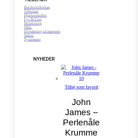
Broderitilbehør
Tilbehør
Hjælpemidler
Lys & Lup
Montering
Nåle
Overføring af mønster
Sakse
Syrammer
NYHEDER
Tilføj som favorit
John
James –
Perlenåle
Krumme