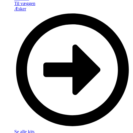
Til væggen
Æsker
Se alle kits