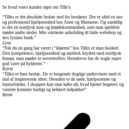
Se hvad vores kunder siger om Tille’s
“Tilles er det absolutte bedste sted for brodøser. Der er altid en stor
og professionel hjælpsomhed hos Anne og Marianne. Og samtidig
er der en nordjysk lune og imødekommenhed, som man sjældent
møder andre steder. Min varmeste anbefaling til både webshop og
den fysiske butik."
Lene
“Når du en gang har været i “kløerne” hos Tilles er man hooked.
Den kompetence, hjælpsomhed og nærhed, krydret med nordjysk
humør, man møder er uovertruffen. Herudover har de nogle super
god varer på hylderne.”
Karin
“Tilles er bare bedste. De er bragende dygtige undervisere med et
utal af inspirerende ideer. Desuden er de søde, hjælpsomme og
humoristiske. I shoppen kan man købe alt, hvad hjertet begærer, og
varerne kommer hurtigt og lækkert indpakket”
Bente