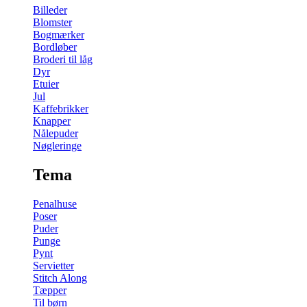
Billeder
Blomster
Bogmærker
Bordløber
Broderi til låg
Dyr
Etuier
Jul
Kaffebrikker
Knapper
Nålepuder
Nøgleringe
Tema
Penalhuse
Poser
Puder
Punge
Pynt
Servietter
Stitch Along
Tæpper
Til børn