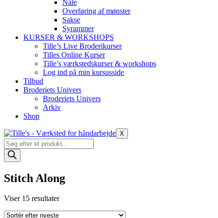
Nåle
Overføring af mønster
Sakse
Syrammer
KURSER & WORKSHOPS
Tille’s Live Broderikurser
Tilles Online Kurser
Tille’s værkstedskurser & workshops
Log ind på min kursusside
Tilbud
Broderiets Univers
Broderiets Univers
Arkiv
Shop
X
Products
search
Stitch Along
Sorteret
Viser 15 resultater
efter
seneste