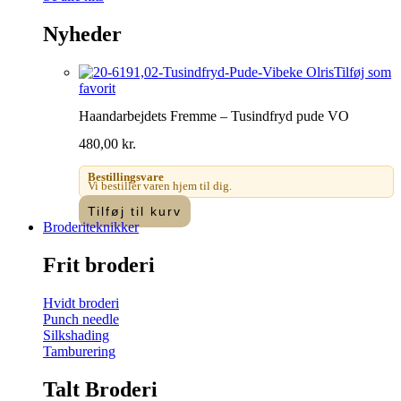
Nyheder
Tilføj som
favorit
Haandarbejdets Fremme – Tusindfryd pude VO
480,00
kr.
Bestillingsvare
Vi bestiller varen hjem til dig.
Tilføj til kurv
Broderiteknikker
Frit broderi
Hvidt broderi
Punch needle
Silkshading
Tamburering
Talt Broderi