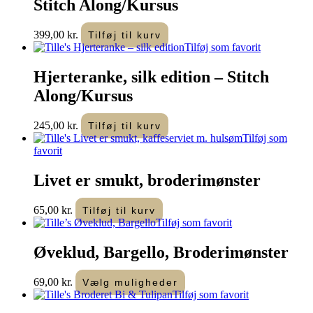
Stitch Along/Kursus
399,00
kr.
Tilføj til kurv
Tilføj som favorit
Hjerteranke, silk edition – Stitch
Along/Kursus
245,00
kr.
Tilføj til kurv
Tilføj som
favorit
Livet er smukt, broderimønster
65,00
kr.
Tilføj til kurv
Tilføj som favorit
Øveklud, Bargello, Broderimønster
69,00
kr.
Vælg muligheder
Tilføj som favorit