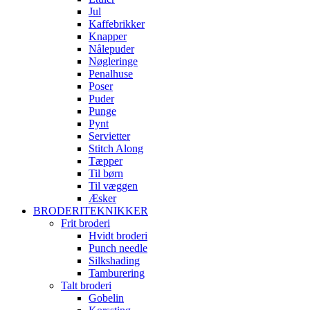
Jul
Kaffebrikker
Knapper
Nålepuder
Nøgleringe
Penalhuse
Poser
Puder
Punge
Pynt
Servietter
Stitch Along
Tæpper
Til børn
Til væggen
Æsker
BRODERITEKNIKKER
Frit broderi
Hvidt broderi
Punch needle
Silkshading
Tamburering
Talt broderi
Gobelin