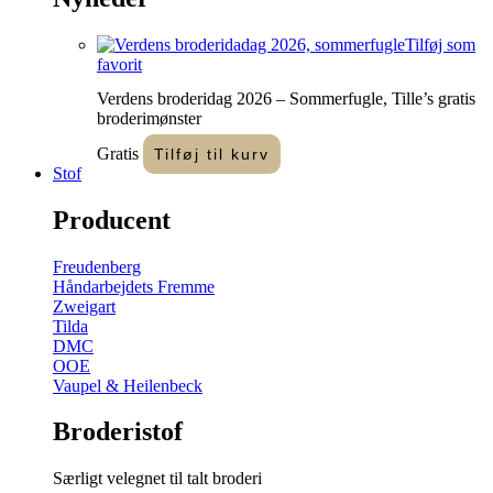
Tilføj som
favorit
Verdens broderidag 2026 – Sommerfugle, Tille’s gratis
broderimønster
Gratis
Tilføj til kurv
Stof
Producent
Freudenberg
Håndarbejdets Fremme
Zweigart
Tilda
DMC
OOE
Vaupel & Heilenbeck
Broderistof
Særligt velegnet til talt broderi