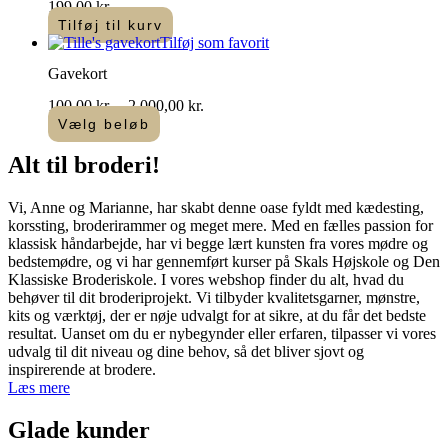
199,00
kr.
Tilføj til kurv
Tilføj som favorit
Gavekort
Prisinterval:
100,00
kr.
–
2.000,00
kr.
100,00 kr.
Vælg beløb
Dette
til
vare
2.000,00 kr.
Alt til
broderi
!​
har
flere
Vi, Anne og Marianne, har skabt denne oase fyldt med kædesting,
varianter.
korssting, broderirammer og meget mere. Med en fælles passion for
Mulighederne
klassisk håndarbejde, har vi begge lært kunsten fra vores mødre og
kan
bedstemødre, og vi har gennemført kurser på Skals Højskole og Den
vælges
Klassiske Broderiskole. I vores webshop finder du alt, hvad du
på
behøver til dit broderiprojekt. Vi tilbyder kvalitetsgarner, mønstre,
varesiden
kits og værktøj, der er nøje udvalgt for at sikre, at du får det bedste
resultat. Uanset om du er nybegynder eller erfaren, tilpasser vi vores
udvalg til dit niveau og dine behov, så det bliver sjovt og
inspirerende at brodere.
Læs mere
Glade kunder