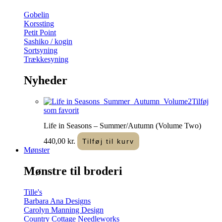
Gobelin
Korssting
Petit Point
Sashiko / kogin
Sortsyning
Trækkesyning
Nyheder
Tilføj
som favorit
Life in Seasons – Summer/Autumn (Volume Two)
440,00
kr.
Tilføj til kurv
Mønster
Mønstre til broderi
Tille's
Barbara Ana Designs
Carolyn Manning Design
Country Cottage Needleworks