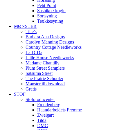
Korssting
Petit Point
Sashiko / kogin
Sortsyning
Trækkesyning
MØNSTER
Tille’s
Barbara Ana Designs
Carolyn Manning Designs
Country Cottage Needleworks
La-D-Da
Little House Needleworks
Madame Chantilly
Plum Street Samplers
Satsuma Street
The Prairie Schooler
Mønster til download
Gratis
STOF
Stofproducenter
Freudenberg
Haandarbejdets Fremme
Zweigart
Tilda
DMC