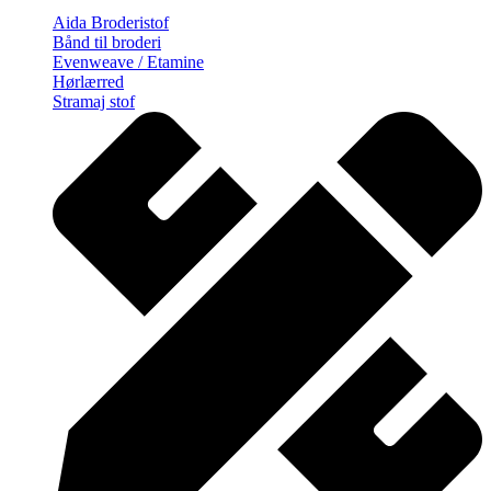
Aida Broderistof
Bånd til broderi
Evenweave / Etamine
Hørlærred
Stramaj stof