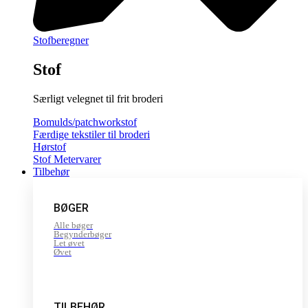
Stofberegner
Stof
Særligt velegnet til frit broderi
Bomulds/patchworkstof
Færdige tekstiler til broderi
Hørstof
Stof Metervarer
Tilbehør
BØGER
Alle bøger
Begynderbøger
Let øvet
Øvet
TILBEHØR