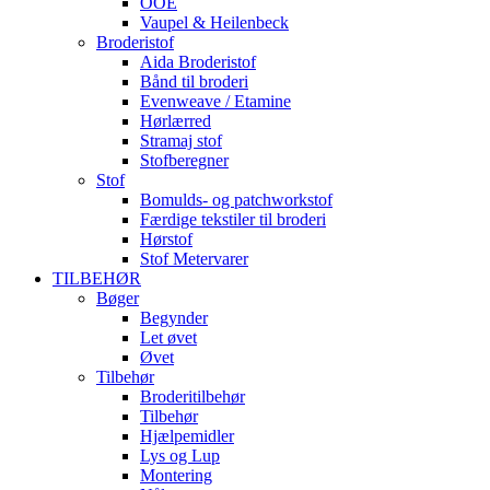
OOE
Vaupel & Heilenbeck
Broderistof
Aida Broderistof
Bånd til broderi
Evenweave / Etamine
Hørlærred
Stramaj stof
Stofberegner
Stof
Bomulds- og patchworkstof
Færdige tekstiler til broderi
Hørstof
Stof Metervarer
TILBEHØR
Bøger
Begynder
Let øvet
Øvet
Tilbehør
Broderitilbehør
Tilbehør
Hjælpemidler
Lys og Lup
Montering