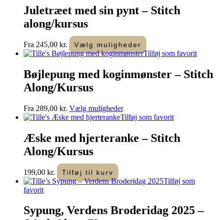
Juletræet med sin pynt – Stitch
along/kursus
Dette
Fra
245,00
kr.
Vælg muligheder
vare
Tilføj som favorit
har
flere
Bøjlepung med koginmønster – Stitch
varianter.
Along/Kursus
Mulighederne
kan
vælges
Dette
Fra
289,00
kr.
Vælg muligheder
på
vare
Tilføj som favorit
varesiden
har
flere
Æske med hjerteranke – Stitch
varianter.
Along/Kursus
Mulighederne
kan
vælges
199,00
kr.
Tilføj til kurv
på
Tilføj som
varesiden
favorit
Sypung, Verdens Broderidag 2025 –