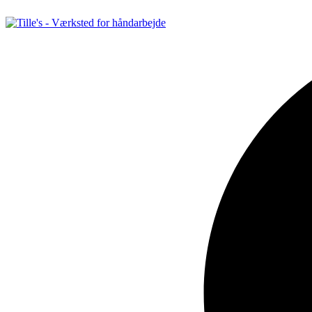
Videre
til
indhold