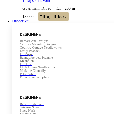
Tilføj som favorit
Gütermann Ritråd – gul – 200 m
18,00
kr.
Tilføj til kurv
Broderikit
DESIGNERE
Barbara Ana Designs
Carolyn Manning Designs
Country Cottage Needleworks
Emily Peacock
Fru Zippe
Haandarbejdets Fremme
Kreanålen
La-D-Da
Little House Needleworks
Madame Chantilly
Pelse Asboe
Plum Street Samplers
DESIGNERE
Renée Rudebrant
Satsuma Street
Stacy Nash
Studio Flax