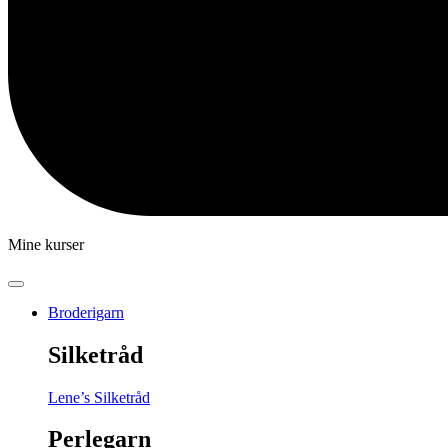
Mine kurser
Broderigarn
Silketråd
Lene’s Silketråd
Perlegarn