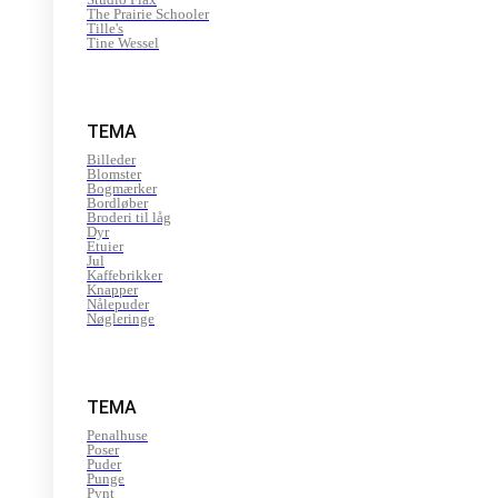
The Prairie Schooler
Tille's
Tine Wessel
TEMA
Billeder
Blomster
Bogmærker
Bordløber
Broderi til låg
Dyr
Etuier
Jul
Kaffebrikker
Knapper
Nålepuder
Nøgleringe
TEMA
Penalhuse
Poser
Puder
Punge
Pynt