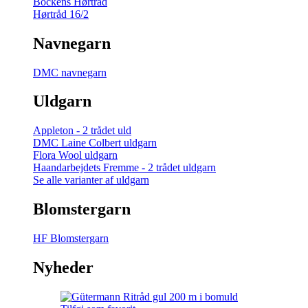
Bockens Hørtråd
Hørtråd 16/2
Navnegarn
DMC navnegarn
Uldgarn
Appleton - 2 trådet uld
DMC Laine Colbert uldgarn
Flora Wool uldgarn
Haandarbejdets Fremme - 2 trådet uldgarn
Se alle varianter af uldgarn
Blomstergarn
HF Blomstergarn
Nyheder