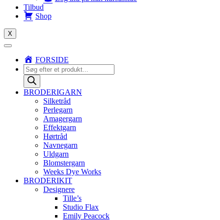
Tilbud
Shop
X
FORSIDE
Products
search
BRODERIGARN
Silketråd
Perlegarn
Amagergarn
Effektgarn
Hørtråd
Navnegarn
Uldgarn
Blomstergarn
Weeks Dye Works
BRODERIKIT
Designere
Tille’s
Studio Flax
Emily Peacock