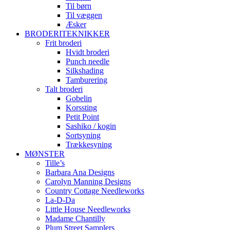
Til børn
Til væggen
Æsker
BRODERITEKNIKKER
Frit broderi
Hvidt broderi
Punch needle
Silkshading
Tamburering
Talt broderi
Gobelin
Korssting
Petit Point
Sashiko / kogin
Sortsyning
Trækkesyning
MØNSTER
Tille’s
Barbara Ana Designs
Carolyn Manning Designs
Country Cottage Needleworks
La-D-Da
Little House Needleworks
Madame Chantilly
Plum Street Samplers