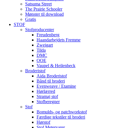
Satsuma Street
The Prairie Schooler
Mønster til download
Gratis
STOF
Stofproducenter
Freudenberg
Haandarbejdets Fremme
Zweigart
Tilda
DMC
OOE
Vaupel & Heilenbeck
Broderistof
Aida Broderistof
Bånd til broderi
Evenweave / Etamine
Hørlærred
Stramaj stof
Stofberegner
Stof
Bomulds- og patchworkstof
Færdige tekstiler til broderi
Hørstof
Stof Metervarer