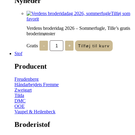
Nyheder
Tilføj som
favorit
Verdens broderidag 2026 – Sommerfugle, Tille’s gratis
broderimønster
Verdens
Gratis
-
+
Tilføj til kurv
broderidag
2026
Stof
-
Sommerfugle,
Producent
Tille's
gratis
broderimønster
Freudenberg
antal
Håndarbejdets Fremme
Zweigart
Tilda
DMC
OOE
Vaupel & Heilenbeck
Broderistof