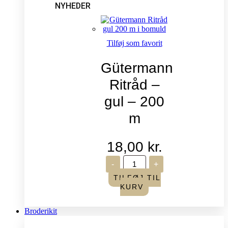
NYHEDER
Tilføj som favorit
Gütermann
Ritråd –
gul – 200
m
18,00
kr.
Gütermann
-
+
Ritråd
-
TILFØJ TIL
gul
KURV
-
200
m
Broderikit
antal