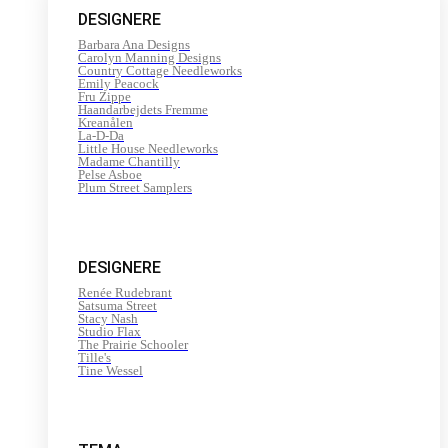
DESIGNERE
Barbara Ana Designs
Carolyn Manning Designs
Country Cottage Needleworks
Emily Peacock
Fru Zippe
Haandarbejdets Fremme
Kreanålen
La-D-Da
Little House Needleworks
Madame Chantilly
Pelse Asboe
Plum Street Samplers
DESIGNERE
Renée Rudebrant
Satsuma Street
Stacy Nash
Studio Flax
The Prairie Schooler
Tille's
Tine Wessel