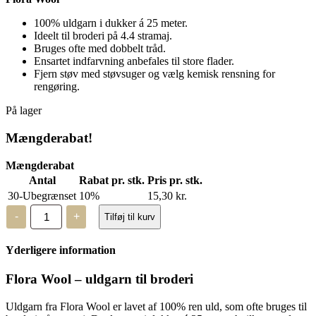
100% uldgarn i dukker á 25 meter.
Ideelt til broderi på 4.4 stramaj.
Bruges ofte med dobbelt tråd.
Ensartet indfarvning anbefales til store flader.
Fjern støv med støvsuger og vælg kemisk rensning for
rengøring.
På lager
Mængderabat!
Mængderabat
Antal
Rabat pr. stk.
Pris pr. stk.
30-Ubegrænset
10%
15,30
kr.
Flora
-
+
Tilføj til kurv
Wool
-
8501
Yderligere information
-
2
trådet
Flora Wool – uldgarn til broderi
uld
antal
Uldgarn fra Flora Wool er lavet af 100% ren uld, som ofte bruges til