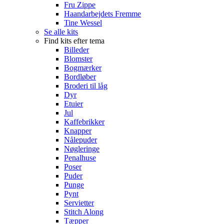
Fru Zippe
Haandarbejdets Fremme
Tine Wessel
Se alle kits
Find kits efter tema
Billeder
Blomster
Bogmærker
Bordløber
Broderi til låg
Dyr
Etuier
Jul
Kaffebrikker
Knapper
Nålepuder
Nøgleringe
Penalhuse
Poser
Puder
Punge
Pynt
Servietter
Stitch Along
Tæpper