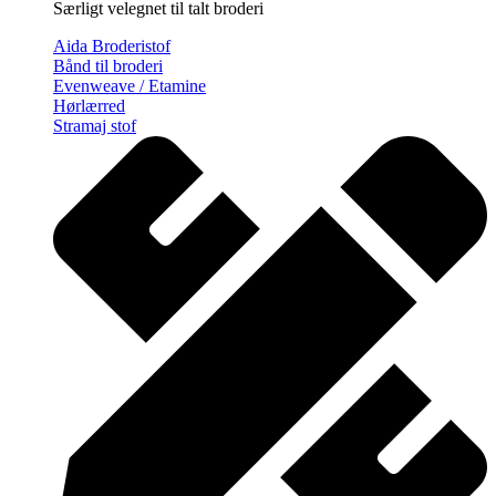
Særligt velegnet til talt broderi
Aida Broderistof
Bånd til broderi
Evenweave / Etamine
Hørlærred
Stramaj stof