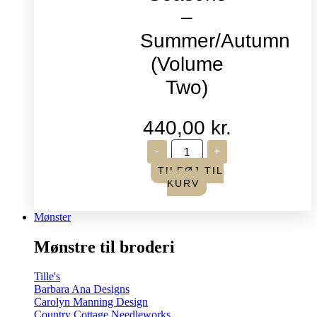
–
Summer/Autumn
(Volume
Two)
440,00
kr.
Life
-
+
in
Seasons
TILFØJ TIL
-
KURV
Summer/Autumn
(Volume
Two)
Mønster
antal
Mønstre til broderi
Tille's
Barbara Ana Designs
Carolyn Manning Design
Country Cottage Needleworks