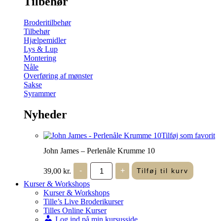
Tilbehør
Broderitilbehør
Tilbehør
Hjælpemidler
Lys & Lup
Montering
Nåle
Overføring af mønster
Sakse
Syrammer
Nyheder
Tilføj som favorit
John James – Perlenåle Krumme 10
John
39,00
kr.
-
+
Tilføj til kurv
James
-
Kurser & Workshops
Perlenåle
Kurser & Workshops
Krumme
Tille’s Live Broderikurser
10
Tilles Online Kurser
antal
Log ind på min kursusside