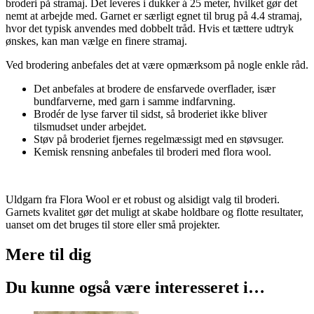
broderi på stramaj. Det leveres i dukker á 25 meter, hvilket gør det
nemt at arbejde med. Garnet er særligt egnet til brug på 4.4 stramaj,
hvor det typisk anvendes med dobbelt tråd. Hvis et tættere udtryk
ønskes, kan man vælge en finere stramaj.
Ved brodering anbefales det at være opmærksom på nogle enkle råd.
Det anbefales at brodere de ensfarvede overflader, især
bundfarverne, med garn i samme indfarvning.
Brodér de lyse farver til sidst, så broderiet ikke bliver
tilsmudset under arbejdet.
Støv på broderiet fjernes regelmæssigt med en støvsuger.
Kemisk rensning anbefales til broderi med flora wool.
Uldgarn fra Flora Wool er et robust og alsidigt valg til broderi.
Garnets kvalitet gør det muligt at skabe holdbare og flotte resultater,
uanset om det bruges til store eller små projekter.
Mere til
dig
Du kunne også være interesseret i…