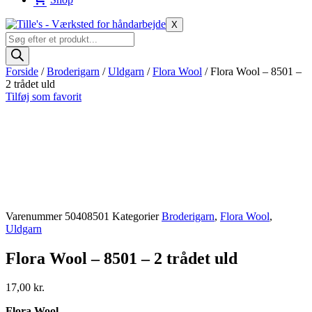
X
Products
search
Forside
/
Broderigarn
/
Uldgarn
/
Flora Wool
/ Flora Wool – 8501 –
2 trådet uld
Tilføj som favorit
Varenummer
50408501
Kategorier
Broderigarn
,
Flora Wool
,
Uldgarn
Flora Wool – 8501 – 2 trådet uld
17,00
kr.
Flora Wool