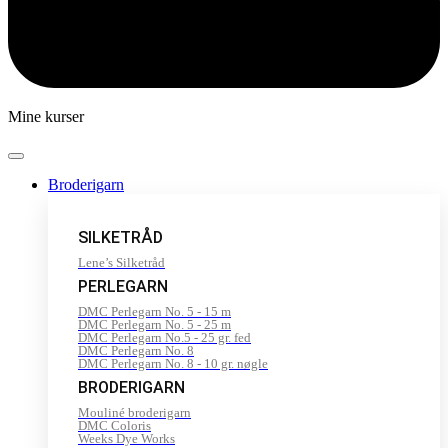
Mine kurser
Broderigarn
SILKETRÅD
Lene’s Silketråd
PERLEGARN
DMC Perlegarn No. 5 - 15 m
DMC Perlegarn No. 5 - 25 m
DMC Perlegarn No.5 - 25 gr. fed
DMC Perlegarn No. 8
DMC Perlegarn No. 8 - 10 gr. nøgle
BRODERIGARN
Mouliné broderigarn
DMC Coloris
Weeks Dye Works