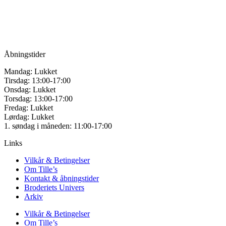
Vandmanden 12B
på
9200 Aalborg SV
varesiden
Tlf.: +45
81987264
Mail:
info@tilles.dk
CVR: 42501328
Åbningstider
Mandag: Lukket
Tirsdag: 13:00-17:00
Onsdag: Lukket
Torsdag: 13:00-17:00
Fredag: Lukket
Lørdag: Lukket
1. søndag i måneden: 11:00-17:00
Links
Vilkår & Betingelser
Om Tille’s
Kontakt & åbningstider
Broderiets Univers
Arkiv
Vilkår & Betingelser
Om Tille’s