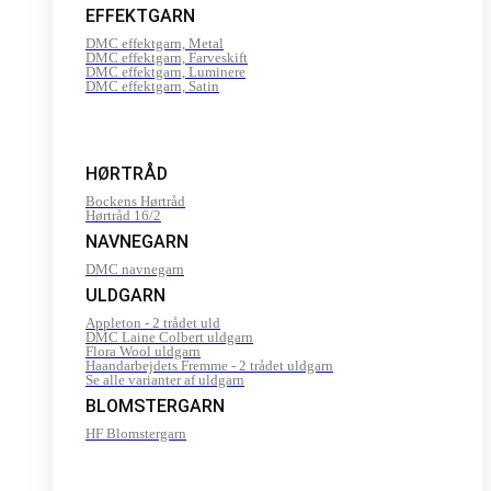
EFFEKTGARN
DMC effektgarn, Metal
DMC effektgarn, Farveskift
DMC effektgarn, Luminere
DMC effektgarn, Satin
HØRTRÅD
Bockens Hørtråd
Hørtråd 16/2
NAVNEGARN
DMC navnegarn
ULDGARN
Appleton - 2 trådet uld
DMC Laine Colbert uldgarn
Flora Wool uldgarn
Haandarbejdets Fremme - 2 trådet uldgarn
Se alle varianter af uldgarn
BLOMSTERGARN
HF Blomstergarn