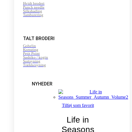
Hvidt broderi
Punch needle
Silkshading
Tamburering
TALT BRODERI
Gobelin
Korssting
Petit Point
Sashiko / kogin
Sortsyning
Trækkesyning
NYHEDER
Tilføj som favorit
Life in
Seasons