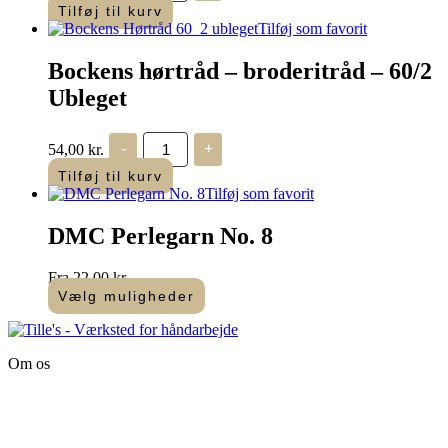
-
Tilføj til kurv
gul
Tilføj som favorit
-
200
Bockens hørtråd – broderitråd – 60/2
m
antal
Ubleget
Bockens
54,00
kr.
-
+
hørtråd
-
Tilføj til kurv
broderitråd
Tilføj som favorit
-
60/2
DMC Perlegarn No. 8
Ubleget
antal
Fra
22,00
kr.
Vælg muligheder
Dette
vare
har
Om os
flere
varianter.
Tille’s – Værksted
Mulighederne
for håndarbejde
kan
vælges