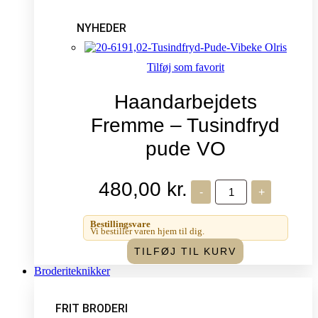
NYHEDER
Tilføj som favorit
Haandarbejdets
Fremme – Tusindfryd
pude VO
480,00
kr.
Haandarbejdets
-
+
Fremme
-
Tusindfryd
Bestillingsvare
pude
Vi bestiller varen hjem til dig.
VO
TILFØJ TIL KURV
antal
Broderiteknikker
FRIT BRODERI