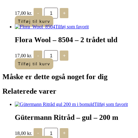
Flora
17,00
kr.
-
+
Wool
-
Tilføj til kurv
8503
Tilføj som favorit
-
2
Flora Wool – 8504 – 2 trådet uld
trådet
uld
antal
Flora
17,00
kr.
-
+
Wool
-
Tilføj til kurv
8504
-
Måske er dette også
noget for dig
2
trådet
uld
Relaterede varer
antal
Tilføj som favorit
Gütermann Ritråd – gul – 200 m
Gütermann
18,00
kr.
-
+
Ritråd