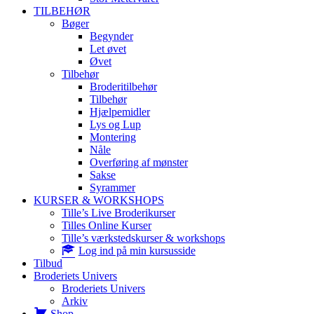
TILBEHØR
Bøger
Begynder
Let øvet
Øvet
Tilbehør
Broderitilbehør
Tilbehør
Hjælpemidler
Lys og Lup
Montering
Nåle
Overføring af mønster
Sakse
Syrammer
KURSER & WORKSHOPS
Tille’s Live Broderikurser
Tilles Online Kurser
Tille’s værkstedskurser & workshops
Log ind på min kursusside
Tilbud
Broderiets Univers
Broderiets Univers
Arkiv
Shop