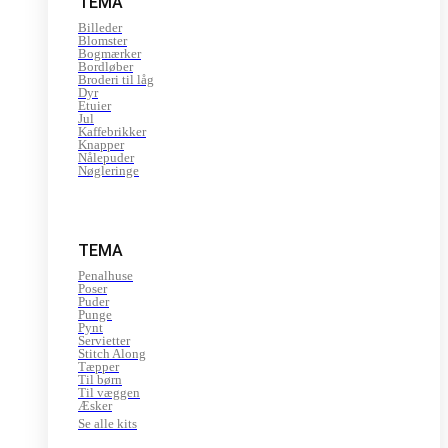
TEMA
Billeder
Blomster
Bogmærker
Bordløber
Broderi til låg
Dyr
Etuier
Jul
Kaffebrikker
Knapper
Nålepuder
Nøgleringe
TEMA
Penalhuse
Poser
Puder
Punge
Pynt
Servietter
Stitch Along
Tæpper
Til børn
Til væggen
Æsker
Se alle kits