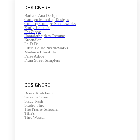
200
DESIGNERE
m
antal
Barbara Ana Designs
Carolyn Manning Designs
Country Cottage Needleworks
Emily Peacock
Fru Zippe
Haandarbejdets Fremme
Kreanålen
La-D-Da
Little House Needleworks
Madame Chantilly
Pelse Asboe
Plum Street Samplers
DESIGNERE
Renée Rudebrant
Satsuma Street
Stacy Nash
Studio Flax
The Prairie Schooler
Tille's
Tine Wessel