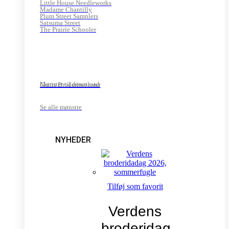
Little House Needleworks
Madame Chantilly
Plum Street Samplers
Satsuma Street
The Prairie Schooler
Mønster til download
Gratis Broderimønster
Se alle mønstre
NYHEDER
Tilføj som favorit
Verdens
broderidag