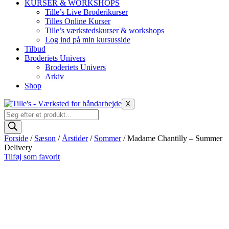
KURSER & WORKSHOPS
Tille’s Live Broderikurser
Tilles Online Kurser
Tille’s værkstedskurser & workshops
Log ind på min kursusside
Tilbud
Broderiets Univers
Broderiets Univers
Arkiv
Shop
X
Products
search
Forside
/
Sæson
/
Årstider
/
Sommer
/ Madame Chantilly – Summer
Delivery
Tilføj som favorit