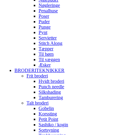
Nøgleringe
Penalhuse
Poser
Puder
Punge
Pynt
Servietter
Stitch Along
Tæpper
Til børn
Til væggen
Æsker
BRODERITEKNIKKER
Frit broderi
Hvidt broderi
Punch needle
Silkshading
Tamburering
Talt broderi
Gobelin
Korssting
Petit Point
Sashiko / kogin
Sortsyning