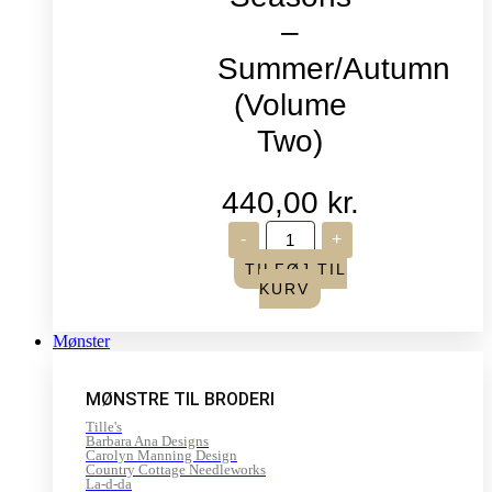
–
Summer/Autumn
(Volume
Two)
440,00
kr.
Life
-
+
in
Seasons
TILFØJ TIL
-
KURV
Summer/Autumn
(Volume
Two)
Mønster
antal
MØNSTRE TIL BRODERI
Tille's
Barbara Ana Designs
Carolyn Manning Design
Country Cottage Needleworks
La-d-da