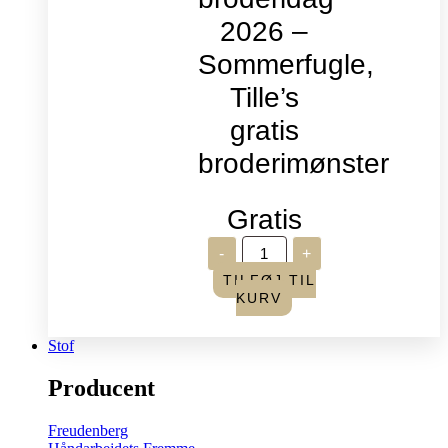
2026 –
Sommerfugle,
Tille’s
gratis
broderimønster
Gratis
Verdens
-
+
broderidag
2026
TILFØJ TIL
-
KURV
Sommerfugle,
Tille's
gratis
Stof
broderimønster
antal
Producent
Freudenberg