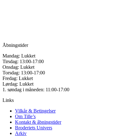
for håndarbejde
kan
vælges
Vandmanden 12B
på
9200 Aalborg SV
varesiden
Tlf.: +45
81987264
Mail:
info@tilles.dk
CVR: 42501328
Åbningstider
Mandag: Lukket
Tirsdag: 13:00-17:00
Onsdag: Lukket
Torsdag: 13:00-17:00
Fredag: Lukket
Lørdag: Lukket
1. søndag i måneden: 11:00-17:00
Links
Vilkår & Betingelser
Om Tille’s
Kontakt & åbningstider
Broderiets Univers
Arkiv