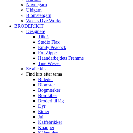
Navnegarn
Uldgarn
Blomstergarn
Weeks Dye Works
BRODERIKIT
Designere
Tille’s
Studio Flax
Emily Peacock
Fru Zippe
Haandarbejdets Fremme
Tine Wessel
Se alle kits
Find kits efter tema
Billeder
Blomster
Bogmærker
Bordløber
Broderi til låg
Dyr
Etuier
Jul
Kaffebrikker
Knapper
Nålepuder