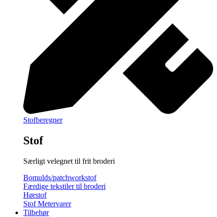
Stofberegner
Stof
Særligt velegnet til frit broderi
Bomulds/patchworkstof
Færdige tekstiler til broderi
Hørstof
Stof Metervarer
Tilbehør