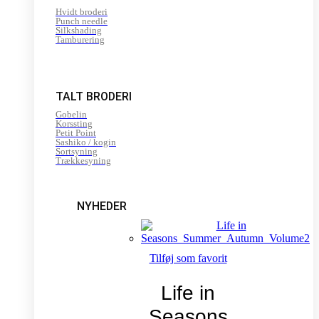
Hvidt broderi
Punch needle
Silkshading
Tamburering
TALT BRODERI
Gobelin
Korssting
Petit Point
Sashiko / kogin
Sortsyning
Trækkesyning
NYHEDER
Tilføj som favorit
Life in
Seasons