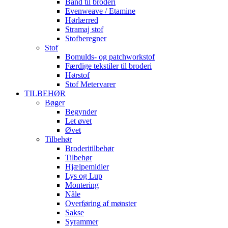
Bånd til broderi
Evenweave / Etamine
Hørlærred
Stramaj stof
Stofberegner
Stof
Bomulds- og patchworkstof
Færdige tekstiler til broderi
Hørstof
Stof Metervarer
TILBEHØR
Bøger
Begynder
Let øvet
Øvet
Tilbehør
Broderitilbehør
Tilbehør
Hjælpemidler
Lys og Lup
Montering
Nåle
Overføring af mønster
Sakse
Syrammer