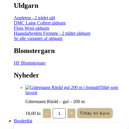
Uldgarn
Appleton - 2 trådet uld
DMC Laine Colbert uldgarn
Flora Wool uldgarn
Haandarbejdets Fremme - 2 trådet uldgarn
Se alle varianter af uldgarn
Blomstergarn
HF Blomstergarn
Nyheder
Tilføj som
favorit
Gütermann Ritråd – gul – 200 m
Gütermann
18,00
kr.
-
+
Tilføj til kurv
Ritråd
-
Broderikit
gul
-