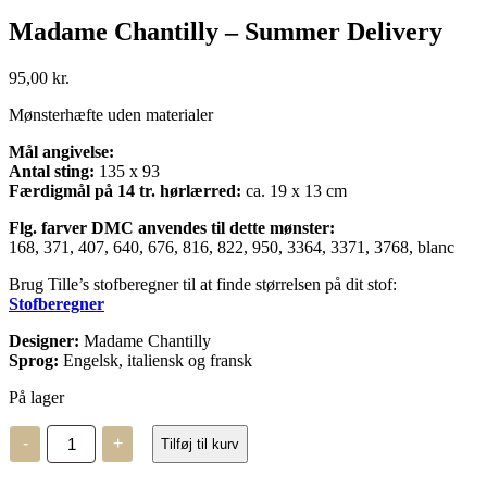
Madame Chantilly – Summer Delivery
95,00
kr.
Mønsterhæfte uden materialer
Mål angivelse:
Antal sting:
135 x 93
Færdigmål på 14 tr. hørlærred:
ca. 19 x 13 cm
Flg. farver DMC anvendes til dette mønster:
168, 371, 407, 640, 676, 816, 822, 950, 3364, 3371, 3768, blanc
Brug Tille’s stofberegner til at finde størrelsen på dit stof:
Stofberegner
Designer:
Madame Chantilly
Sprog:
Engelsk, italiensk og fransk
På lager
Madame
-
+
Tilføj til kurv
Chantilly
–
Summer