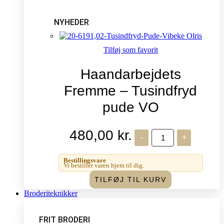
NYHEDER
Tilføj som favorit
Haandarbejdets
Fremme – Tusindfryd
pude VO
480,00
kr.
Haandarbejdets
-
+
Fremme
-
Tusindfryd
Bestillingsvare
pude
Vi bestiller varen hjem til dig.
VO
TILFØJ TIL KURV
antal
Broderiteknikker
FRIT BRODERI