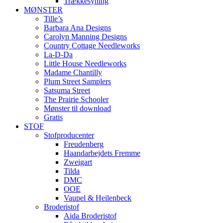
Trækkesyning
MØNSTER
Tille’s
Barbara Ana Designs
Carolyn Manning Designs
Country Cottage Needleworks
La-D-Da
Little House Needleworks
Madame Chantilly
Plum Street Samplers
Satsuma Street
The Prairie Schooler
Mønster til download
Gratis
STOF
Stofproducenter
Freudenberg
Haandarbejdets Fremme
Zweigart
Tilda
DMC
OOE
Vaupel & Heilenbeck
Broderistof
Aida Broderistof