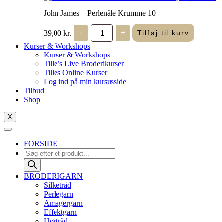
John James – Perlenåle Krumme 10
John
39,00
kr.
-
+
Tilføj til kurv
James
-
Kurser & Workshops
Perlenåle
Kurser & Workshops
Krumme
Tille’s Live Broderikurser
10
Tilles Online Kurser
antal
Log ind på min kursusside
Tilbud
Shop
X
FORSIDE
Products
search
BRODERIGARN
Silketråd
Perlegarn
Amagergarn
Effektgarn
Hørtråd