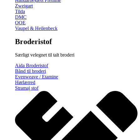
Håndarbejdets Fremme
Zweigart
Tilda
DMC
OOE
Vaupel & Heilenbeck
Broderistof
Særligt velegnet til talt broderi
Aida Broderistof
Bånd til broderi
Evenweave / Etamine
Hørlærred
Stramaj stof