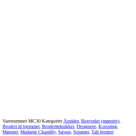
Varenummer
MC30
Kategorier
Årstider
,
Begynder (mønster)
,
Broderi til hjemmet
,
Broderiteknikker
,
Designere
,
Korssting
,
Mønster
,
Madame Chantilly
,
Sæson
,
Sommer
,
Talt broderi