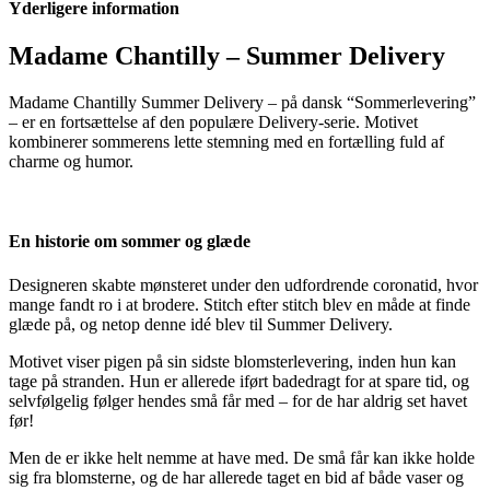
Yderligere information
Delivery
antal
Madame Chantilly – Summer Delivery
Madame Chantilly Summer Delivery – på dansk “Sommerlevering”
– er en fortsættelse af den populære Delivery-serie. Motivet
kombinerer sommerens lette stemning med en fortælling fuld af
charme og humor.
En historie om sommer og glæde
Designeren skabte mønsteret under den udfordrende coronatid, hvor
mange fandt ro i at brodere. Stitch efter stitch blev en måde at finde
glæde på, og netop denne idé blev til Summer Delivery.
Motivet viser pigen på sin sidste blomsterlevering, inden hun kan
tage på stranden. Hun er allerede iført badedragt for at spare tid, og
selvfølgelig følger hendes små får med – for de har aldrig set havet
før!
Men de er ikke helt nemme at have med. De små får kan ikke holde
sig fra blomsterne, og de har allerede taget en bid af både vaser og