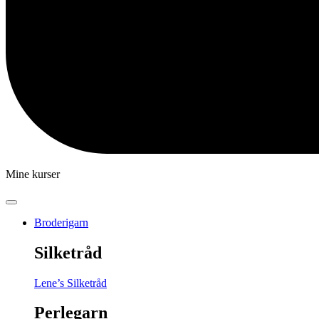
Mine kurser
Broderigarn
Silketråd
Lene’s Silketråd
Perlegarn