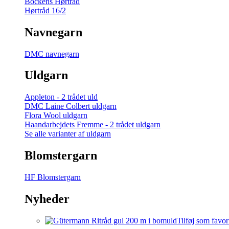
Bockens Hørtråd
Hørtråd 16/2
Navnegarn
DMC navnegarn
Uldgarn
Appleton - 2 trådet uld
DMC Laine Colbert uldgarn
Flora Wool uldgarn
Haandarbejdets Fremme - 2 trådet uldgarn
Se alle varianter af uldgarn
Blomstergarn
HF Blomstergarn
Nyheder
Tilføj som favor