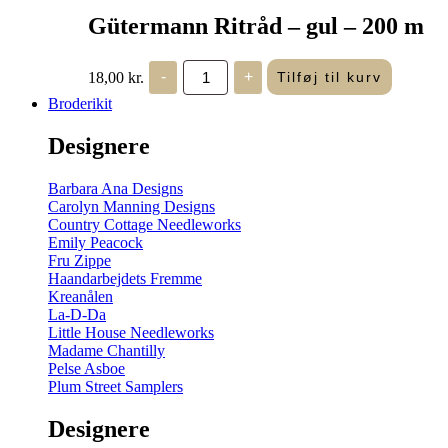
Gütermann Ritråd – gul – 200 m
Gütermann
18,00
kr.
-
+
Tilføj til kurv
Ritråd
-
Broderikit
gul
-
Designere
200
m
antal
Barbara Ana Designs
Carolyn Manning Designs
Country Cottage Needleworks
Emily Peacock
Fru Zippe
Haandarbejdets Fremme
Kreanålen
La-D-Da
Little House Needleworks
Madame Chantilly
Pelse Asboe
Plum Street Samplers
Designere