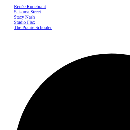
Renée Rudebrant
Satsuma Street
Stacy Nash
Studio Flax
The Prairie Schooler