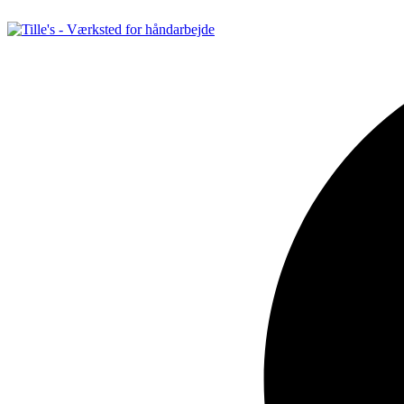
Videre
til
indhold