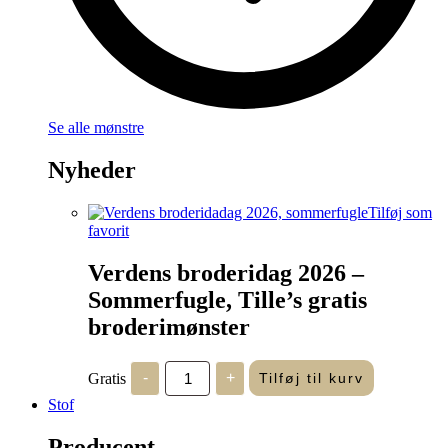
Se alle mønstre
Nyheder
Tilføj som
favorit
Verdens broderidag 2026 –
Sommerfugle, Tille’s gratis
broderimønster
Verdens
Gratis
-
+
Tilføj til kurv
broderidag
2026
Stof
-
Sommerfugle,
Producent
Tille's