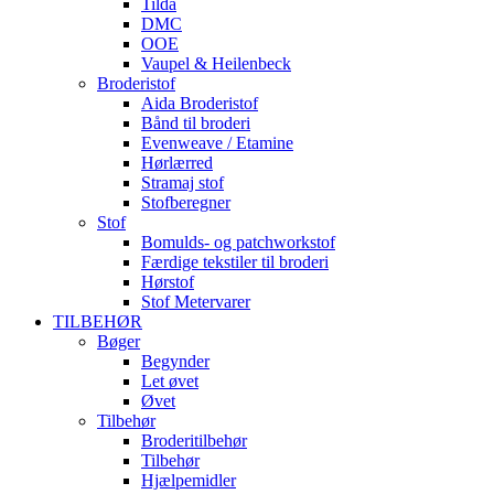
Tilda
DMC
OOE
Vaupel & Heilenbeck
Broderistof
Aida Broderistof
Bånd til broderi
Evenweave / Etamine
Hørlærred
Stramaj stof
Stofberegner
Stof
Bomulds- og patchworkstof
Færdige tekstiler til broderi
Hørstof
Stof Metervarer
TILBEHØR
Bøger
Begynder
Let øvet
Øvet
Tilbehør
Broderitilbehør
Tilbehør
Hjælpemidler