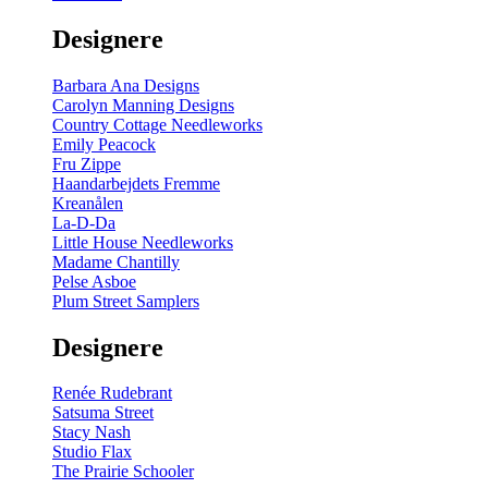
gul
-
Designere
200
m
antal
Barbara Ana Designs
Carolyn Manning Designs
Country Cottage Needleworks
Emily Peacock
Fru Zippe
Haandarbejdets Fremme
Kreanålen
La-D-Da
Little House Needleworks
Madame Chantilly
Pelse Asboe
Plum Street Samplers
Designere
Renée Rudebrant
Satsuma Street
Stacy Nash
Studio Flax
The Prairie Schooler