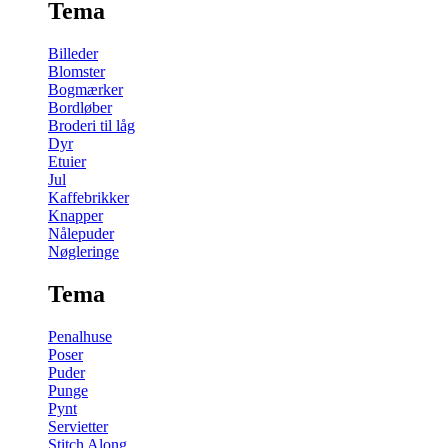
Tema
Billeder
Blomster
Bogmærker
Bordløber
Broderi til låg
Dyr
Etuier
Jul
Kaffebrikker
Knapper
Nålepuder
Nøgleringe
Tema
Penalhuse
Poser
Puder
Punge
Pynt
Servietter
Stitch Along