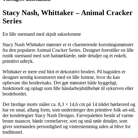
Stacy Nash, Whittaker – Animal Cracker
Series
En lille snemand med skjult sakselomme
Stacy Nash Whittaker mønster er et charmerende korsstingsmønster
fra den populære Animal Cracker Series. Designet forestiller en lille
rustik snemand med sort halstørklæde, røde detaljer og et enkelt,
primitivt udtryk.
Whittaker er mere end blot et dekorativt broderi. På bagsiden er
designet nemlig konstrueret med en lille lomme, hvor du kan
opbevare din broderisaks. Det gør mønstret både hyggeligt,
funktionelt og oplagt som lille håndarbejdstilbehør til sykurven eller
brodebordet.
Det færdige motiv måler ca. 8,3 × 14,6 cm på 14 trådet hørlærred og
har en smal, aflang form, som understreger den primitive folk art-stil,
der kendetegner Stacy Nash Designs. Farvepaletten består af varme
brune nuancer, bløde cremefarver, sort og små røde detaljer, som
giver snemanden personlighed og vinterstemning uden at blive for
traditionel.