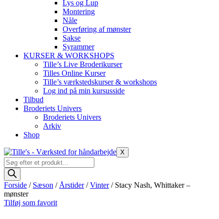
Lys og Lup
Montering
Nåle
Overføring af mønster
Sakse
Syrammer
KURSER & WORKSHOPS
Tille’s Live Broderikurser
Tilles Online Kurser
Tille’s værkstedskurser & workshops
Log ind på min kursusside
Tilbud
Broderiets Univers
Broderiets Univers
Arkiv
Shop
X
Products
search
Forside
/
Sæson
/
Årstider
/
Vinter
/ Stacy Nash, Whittaker –
mønster
Tilføj som favorit