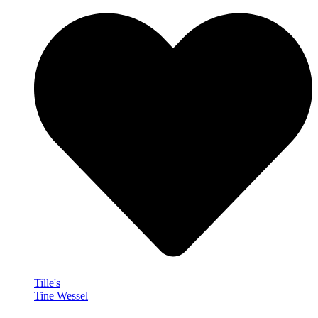
Tille's
Tine Wessel