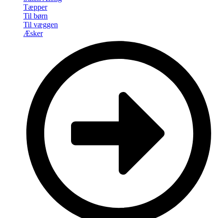
Tæpper
Til børn
Til væggen
Æsker