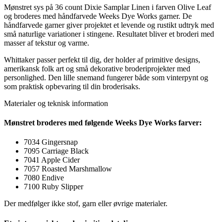
Mønstret sys på 36 count Dixie Samplar Linen i farven Olive Leaf
og broderes med håndfarvede Weeks Dye Works garner. De
håndfarvede garner giver projektet et levende og rustikt udtryk med
små naturlige variationer i stingene. Resultatet bliver et broderi med
masser af tekstur og varme.
Whittaker passer perfekt til dig, der holder af primitive designs,
amerikansk folk art og små dekorative broderiprojekter med
personlighed. Den lille snemand fungerer både som vinterpynt og
som praktisk opbevaring til din broderisaks.
Materialer og teknisk information
Mønstret broderes med følgende Weeks Dye Works farver:
7034 Gingersnap
7095 Carriage Black
7041 Apple Cider
7057 Roasted Marshmallow
7080 Endive
7100 Ruby Slipper
Der medfølger ikke stof, garn eller øvrige materialer.