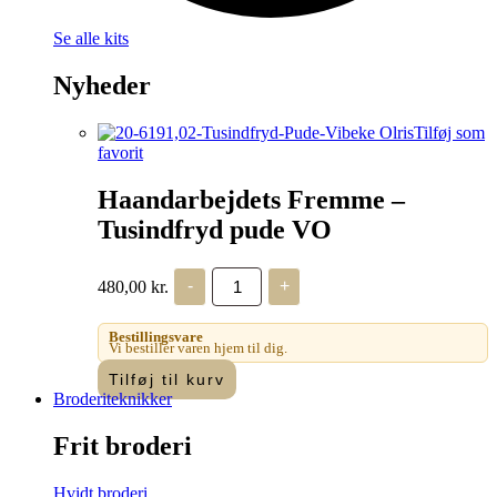
Se alle kits
Nyheder
Tilføj som
favorit
Haandarbejdets Fremme –
Tusindfryd pude VO
Haandarbejdets
480,00
kr.
-
+
Fremme
-
Tusindfryd
Bestillingsvare
pude
Vi bestiller varen hjem til dig.
VO
Tilføj til kurv
antal
Broderiteknikker
Frit broderi
Hvidt broderi