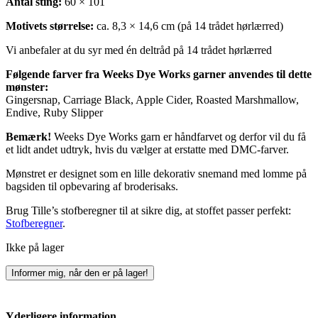
Antal sting:
60 × 101
Motivets størrelse:
ca. 8,3 × 14,6 cm (på 14 trådet hørlærred)
Vi anbefaler at du syr med én deltråd på 14 trådet hørlærred
Følgende farver fra Weeks Dye Works garner anvendes til dette
mønster:
Gingersnap, Carriage Black, Apple Cider, Roasted Marshmallow,
Endive, Ruby Slipper
Bemærk!
Weeks Dye Works garn er håndfarvet og derfor vil du få
et lidt andet udtryk, hvis du vælger at erstatte med DMC-farver.
Mønstret er designet som en lille dekorativ snemand med lomme på
bagsiden til opbevaring af broderisaks.
Brug Tille’s stofberegner til at sikre dig, at stoffet passer perfekt:
Stofberegner
.
Ikke på lager
Informer mig, når den er på lager!
Yderligere information