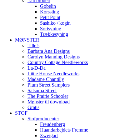
Talt broderi
Gobelin
Korssting
Petit Point
Sashiko / kogin
Sortsyning
Trækkesyning
MØNSTER
Tille’s
Barbara Ana Designs
Carolyn Manning Designs
Country Cottage Needleworks
La-D-Da
Little House Needleworks
Madame Chantilly
Plum Street Samplers
Satsuma Street
The Prairie Schooler
Mønster til download
Gratis
STOF
Stofproducenter
Freudenberg
Haandarbejdets Fremme
Zweigart