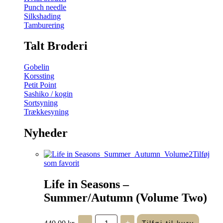
Punch needle
Silkshading
Tamburering
Talt Broderi
Gobelin
Korssting
Petit Point
Sashiko / kogin
Sortsyning
Trækkesyning
Nyheder
Tilføj
som favorit
Life in Seasons –
Summer/Autumn (Volume Two)
Life
440,00
kr.
-
+