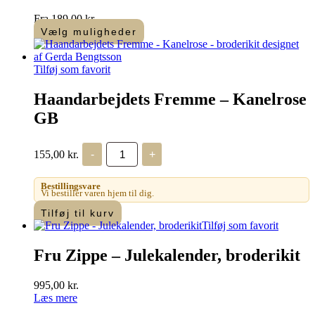
Fra
189,00
kr.
Vælg muligheder
Dette
vare
har
Tilføj som favorit
flere
varianter.
Haandarbejdets Fremme – Kanelrose
Mulighederne
GB
kan
vælges
på
Haandarbejdets
155,00
kr.
-
+
varesiden
Fremme
-
Kanelrose
Bestillingsvare
GB
Vi bestiller varen hjem til dig.
antal
Tilføj til kurv
Tilføj som favorit
Fru Zippe – Julekalender, broderikit
995,00
kr.
Læs mere