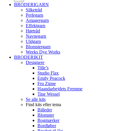
BRODERIGARN
Silketråd
Perlegarn
Amagergarn
Effektgarn
Hørtråd
Navnegarn
Uldgarn
Blomstergarn
Weeks Dye Works
BRODERIKIT
Designere
Tille’s
Studio Flax
Emily Peacock
Fru Zippe
Haandarbejdets Fremme
Tine Wessel
Se alle kits
Find kits efter tema
Billeder
Blomster
Bogmærker
Bordløber
Broderi til låg