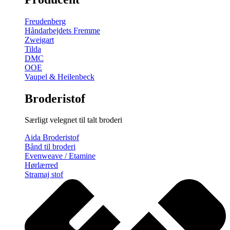
gratis
broderimønster
Freudenberg
antal
Håndarbejdets Fremme
Zweigart
Tilda
DMC
OOE
Vaupel & Heilenbeck
Broderistof
Særligt velegnet til talt broderi
Aida Broderistof
Bånd til broderi
Evenweave / Etamine
Hørlærred
Stramaj stof