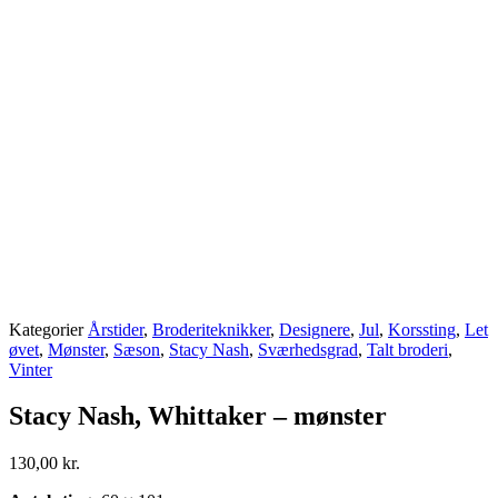
Kategorier
Årstider
,
Broderiteknikker
,
Designere
,
Jul
,
Korssting
,
Let
øvet
,
Mønster
,
Sæson
,
Stacy Nash
,
Sværhedsgrad
,
Talt broderi
,
Vinter
Stacy Nash, Whittaker – mønster
130,00
kr.