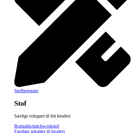
Stofberegner
Stof
Særligt velegnet til frit broderi
Bomulds/patchworkstof
Færdige tekstiler til broderi