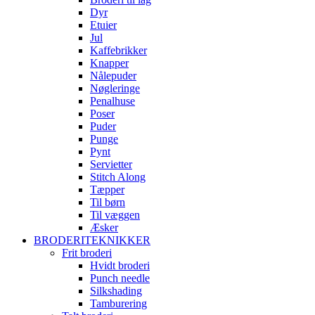
Dyr
Etuier
Jul
Kaffebrikker
Knapper
Nålepuder
Nøgleringe
Penalhuse
Poser
Puder
Punge
Pynt
Servietter
Stitch Along
Tæpper
Til børn
Til væggen
Æsker
BRODERITEKNIKKER
Frit broderi
Hvidt broderi
Punch needle
Silkshading
Tamburering