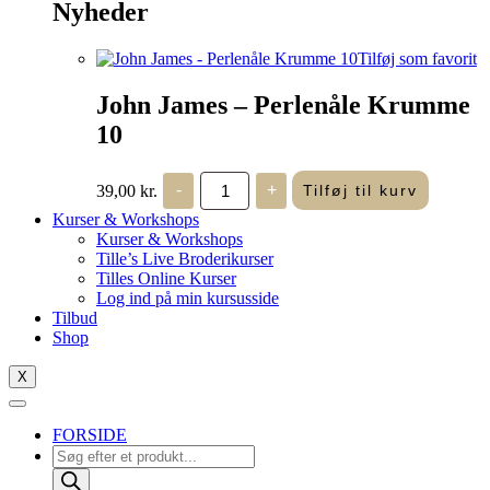
Nyheder
Tilføj som favorit
John James – Perlenåle Krumme
10
John
39,00
kr.
-
+
Tilføj til kurv
James
-
Kurser & Workshops
Perlenåle
Kurser & Workshops
Krumme
Tille’s Live Broderikurser
10
Tilles Online Kurser
antal
Log ind på min kursusside
Tilbud
Shop
X
FORSIDE
Products
search