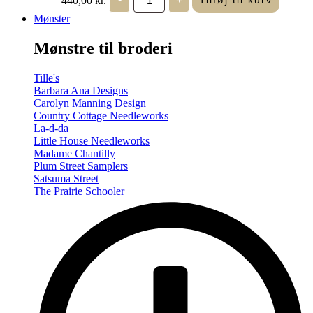
Tilføj til kurv
in
Seasons
Mønster
-
Summer/Autumn
Mønstre til broderi
(Volume
Two)
antal
Tille's
Barbara Ana Designs
Carolyn Manning Design
Country Cottage Needleworks
La-d-da
Little House Needleworks
Madame Chantilly
Plum Street Samplers
Satsuma Street
The Prairie Schooler