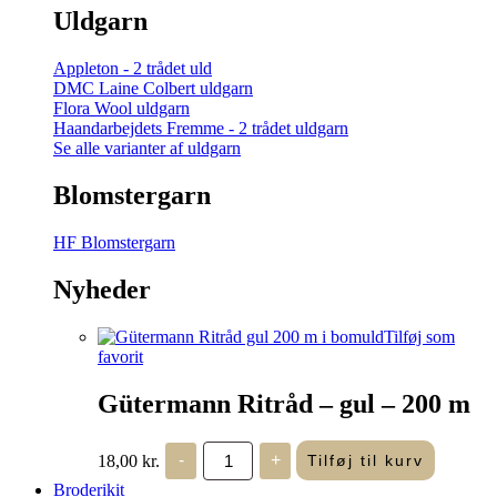
Uldgarn
Appleton - 2 trådet uld
DMC Laine Colbert uldgarn
Flora Wool uldgarn
Haandarbejdets Fremme - 2 trådet uldgarn
Se alle varianter af uldgarn
Blomstergarn
HF Blomstergarn
Nyheder
Tilføj som
favorit
Gütermann Ritråd – gul – 200 m
Gütermann
18,00
kr.
-
+
Tilføj til kurv
Ritråd
-
Broderikit