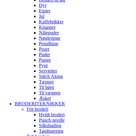
Dyr
Etuier
Jul
Kaffebrikker
Knapper
Nålepuder
Nøgleringe
Penalhuse
Poser
Puder
Punge
Pynt
Servietter
Stitch Along
Tæpper
Til børn
Til væggen
Æsker
BRODERITEKNIKKER
Frit broderi
Hvidt broderi
Punch needle
Silkshading
Tamburering