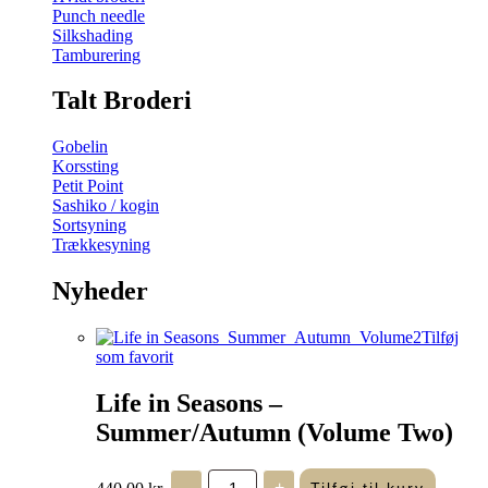
Punch needle
Silkshading
Tamburering
Talt Broderi
Gobelin
Korssting
Petit Point
Sashiko / kogin
Sortsyning
Trækkesyning
Nyheder
Tilføj
som favorit
Life in Seasons –
Summer/Autumn (Volume Two)
Life
440,00
kr.
-
+