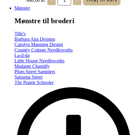
Tilføj til kurv
in
Seasons
Mønster
-
Summer/Autumn
Mønstre til broderi
(Volume
Two)
antal
Tille's
Barbara Ana Designs
Carolyn Manning Design
Country Cottage Needleworks
La-d-da
Little House Needleworks
Madame Chantilly
Plum Street Samplers
Satsuma Street
The Prairie Schooler