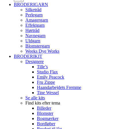
BRODERIGARN
Silketråd
Perlegarn
Amagergarn
Effektgarn
Hørtråd
Navnegarn
Uldgarn
Blomstergarn
Weeks Dye Works
BRODERIKIT
Designere
Tille’s
Studio Flax
Emily Peacock
Fru Zippe
Haandarbejdets Fremme
Tine Wessel
Se alle kits
Find kits efter tema
Billeder
Blomster
Bogmærker
Bordløber
Broderi til låg