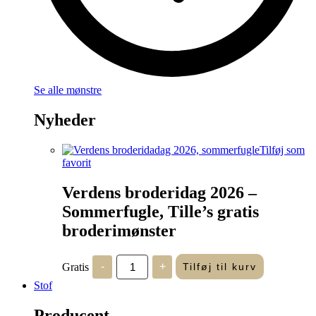
Se alle mønstre
Nyheder
Tilføj som
favorit
Verdens broderidag 2026 –
Sommerfugle, Tille’s gratis
broderimønster
Verdens
Gratis
-
+
Tilføj til kurv
broderidag
2026
Stof
-
Sommerfugle,
Producent
Tille's