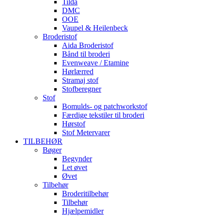
Tilda
DMC
OOE
Vaupel & Heilenbeck
Broderistof
Aida Broderistof
Bånd til broderi
Evenweave / Etamine
Hørlærred
Stramaj stof
Stofberegner
Stof
Bomulds- og patchworkstof
Færdige tekstiler til broderi
Hørstof
Stof Metervarer
TILBEHØR
Bøger
Begynder
Let øvet
Øvet
Tilbehør
Broderitilbehør
Tilbehør
Hjælpemidler