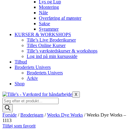
Lys og Lup
Montering
Nåle
Overføring af mønster
Sakse
Syrammer
KURSER & WORKSHOPS
Tille’s Live Broderikurser
Tilles Online Kurser
Tille’s værkstedskurser & workshops
Log ind på min kursusside
Tilbud
Broderiets Univers
Broderiets Univers
Arkiv
Shop
X
Products
search
Forside
/
Broderigarn
/
Weeks Dye Works
/ Weeks Dye Works –
1113
Tilføj som favorit