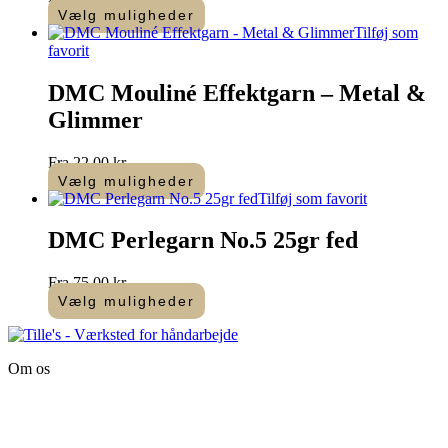
Vælg muligheder
Dette
Tilføj som
vare
favorit
har
flere
DMC Mouliné Effektgarn – Metal &
varianter.
Glimmer
Mulighederne
kan
vælges
Fra
22,00
kr.
på
Vælg muligheder
varesiden
Dette
Tilføj som favorit
vare
har
DMC Perlegarn No.5 25gr fed
flere
varianter.
Fra
75,00
kr.
Mulighederne
Vælg muligheder
kan
Dette
vælges
vare
på
har
varesiden
Om os
flere
varianter.
Tille’s – Værksted
Mulighederne
for håndarbejde
kan
vælges