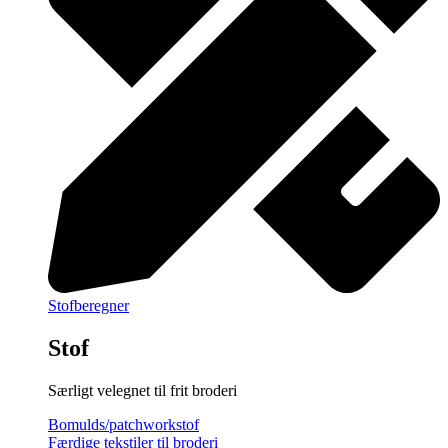
Stofberegner
Stof
Særligt velegnet til frit broderi
Bomulds/patchworkstof
Færdige tekstiler til broderi