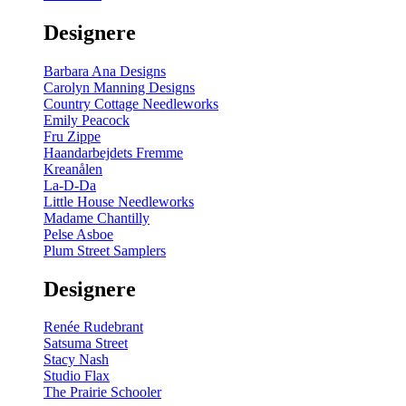
gul
-
Designere
200
m
antal
Barbara Ana Designs
Carolyn Manning Designs
Country Cottage Needleworks
Emily Peacock
Fru Zippe
Haandarbejdets Fremme
Kreanålen
La-D-Da
Little House Needleworks
Madame Chantilly
Pelse Asboe
Plum Street Samplers
Designere
Renée Rudebrant
Satsuma Street
Stacy Nash
Studio Flax
The Prairie Schooler