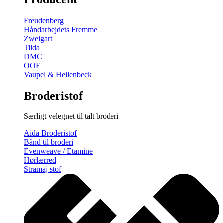
gratis
broderimønster
Freudenberg
antal
Håndarbejdets Fremme
Zweigart
Tilda
DMC
OOE
Vaupel & Heilenbeck
Broderistof
Særligt velegnet til talt broderi
Aida Broderistof
Bånd til broderi
Evenweave / Etamine
Hørlærred
Stramaj stof