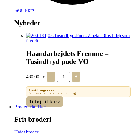
Se alle kits
Nyheder
Tilføj som
favorit
Haandarbejdets Fremme –
Tusindfryd pude VO
Haandarbejdets
480,00
kr.
-
+
Fremme
-
Tusindfryd
Bestillingsvare
pude
Vi bestiller varen hjem til dig.
VO
Tilføj til kurv
antal
Broderiteknikker
Frit broderi
Hvidt broderi