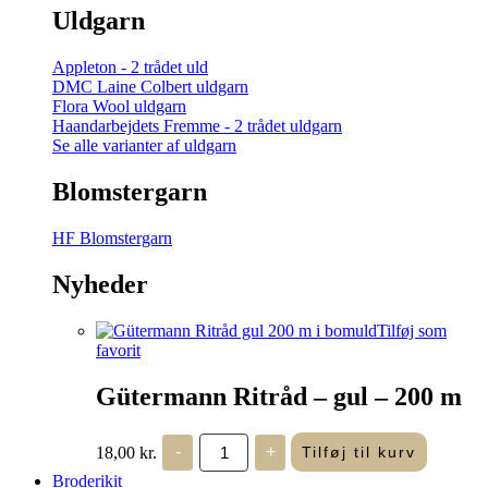
Uldgarn
Appleton - 2 trådet uld
DMC Laine Colbert uldgarn
Flora Wool uldgarn
Haandarbejdets Fremme - 2 trådet uldgarn
Se alle varianter af uldgarn
Blomstergarn
HF Blomstergarn
Nyheder
Tilføj som
favorit
Gütermann Ritråd – gul – 200 m
Gütermann
18,00
kr.
-
+
Tilføj til kurv
Ritråd
-
Broderikit