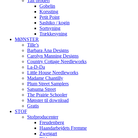
Talt broderi
Gobelin
Korssting
Petit Point
Sashiko / kogin
Sortsyning
Trækkesyning
MØNSTER
Tille’s
Barbara Ana Designs
Carolyn Manning Designs
Country Cottage Needleworks
La-D-Da
Little House Needleworks
Madame Chantilly
Plum Street Samplers
Satsuma Street
The Prairie Schooler
Mønster til download
Gratis
STOF
Stofproducenter
Freudenberg
Haandarbejdets Fremme
Zweigart