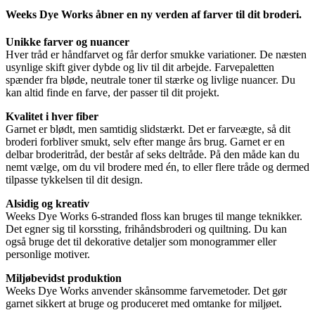
Weeks Dye Works åbner en ny verden af farver til dit broderi.
Unikke farver og nuancer
Hver tråd er håndfarvet og får derfor smukke variationer. De næsten
usynlige skift giver dybde og liv til dit arbejde. Farvepaletten
spænder fra bløde, neutrale toner til stærke og livlige nuancer. Du
kan altid finde en farve, der passer til dit projekt.
Kvalitet i hver fiber
Garnet er blødt, men samtidig slidstærkt. Det er farveægte, så dit
broderi forbliver smukt, selv efter mange års brug. Garnet er en
delbar broderitråd, der består af seks deltråde. På den måde kan du
nemt vælge, om du vil brodere med én, to eller flere tråde og dermed
tilpasse tykkelsen til dit design.
Alsidig og kreativ
Weeks Dye Works 6-stranded floss kan bruges til mange teknikker.
Det egner sig til korssting, frihåndsbroderi og quiltning. Du kan
også bruge det til dekorative detaljer som monogrammer eller
personlige motiver.
Miljøbevidst produktion
Weeks Dye Works anvender skånsomme farvemetoder. Det gør
garnet sikkert at bruge og produceret med omtanke for miljøet.