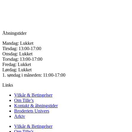
Vandmanden 12B
på
9200 Aalborg SV
varesiden
Tlf.: +45
81987264
Mail:
info@tilles.dk
CVR: 42501328
Åbningstider
Mandag: Lukket
Tirsdag: 13:00-17:00
Onsdag: Lukket
Torsdag: 13:00-17:00
Fredag: Lukket
Lørdag: Lukket
1. søndag i måneden: 11:00-17:00
Links
Vilkår & Betingelser
Om Tille’s
Kontakt & åbningstider
Broderiets Univers
Arkiv
Vilkår & Betingelser
Om Tille’s