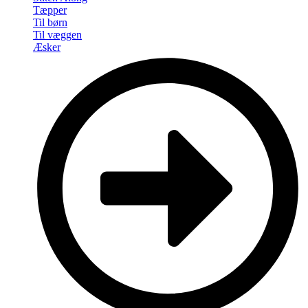
Tæpper
Til børn
Til væggen
Æsker