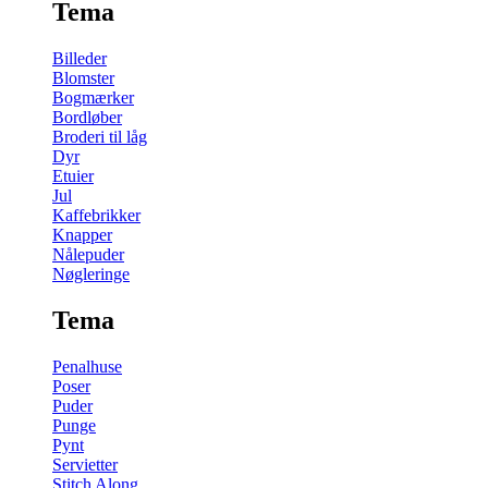
Tema
Billeder
Blomster
Bogmærker
Bordløber
Broderi til låg
Dyr
Etuier
Jul
Kaffebrikker
Knapper
Nålepuder
Nøgleringe
Tema
Penalhuse
Poser
Puder
Punge
Pynt
Servietter
Stitch Along