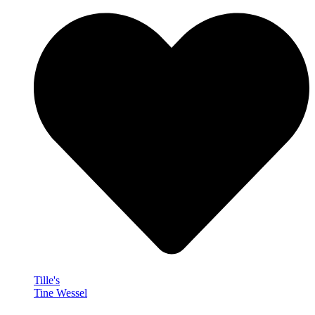
Tille's
Tine Wessel