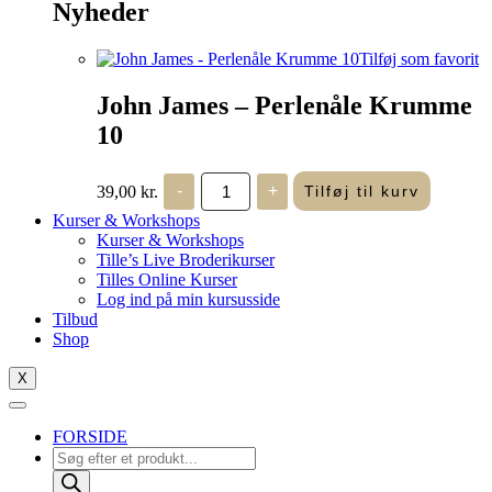
Nyheder
Tilføj som favorit
John James – Perlenåle Krumme
10
John
39,00
kr.
-
+
Tilføj til kurv
James
-
Kurser & Workshops
Perlenåle
Kurser & Workshops
Krumme
Tille’s Live Broderikurser
10
Tilles Online Kurser
antal
Log ind på min kursusside
Tilbud
Shop
X
FORSIDE
Products
search