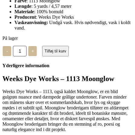
Farve
: 1113 Moonglow
Længde
: 5 yards / 4,57 meter
Materiale
: 100% bomuld
Producent
: Weeks Dye Works
Vaskeanvisning:
Undgå vask. Hvis nødvendigt, vask i koldt
vand.
På lager
Weeks
-
+
Tilføj til kurv
Dye
Works
–
Yderligere information
1113
antal
Weeks Dye Works – 1113 Moonglow
Weeks Dye Works – 1113, også kaldet Moonglow, er en blid
gulgrøn nuance med dæmpede grålige undertoner. Farven minder
om månens skær over et sommerlandskab, hvor lys og skygge
mødes i et subtilt spil. Moonglow broderigarn tilfører en afdæmpet
og drømmende karakter til dit broderi, ideelt til botaniske mønstre,
ornamenter eller detaljer, hvor et diskret farvespil ønskes. Med
Moonglow broderigarn bringer du en stemning af ro, poesi og
naturlig elegance ind i dit projekt.