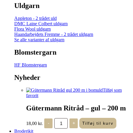
Uldgarn
Appleton - 2 trådet uld
DMC Laine Colbert uldgarn
Flora Wool uldgarn
Haandarbejdets Fremme - 2 trådet uldgarn
Se alle varianter af uldgarn
Blomstergarn
HF Blomstergarn
Nyheder
Tilføj som
favorit
Gütermann Ritråd – gul – 200 m
Gütermann
18,00
kr.
-
+
Tilføj til kurv
Ritråd
-
Broderikit