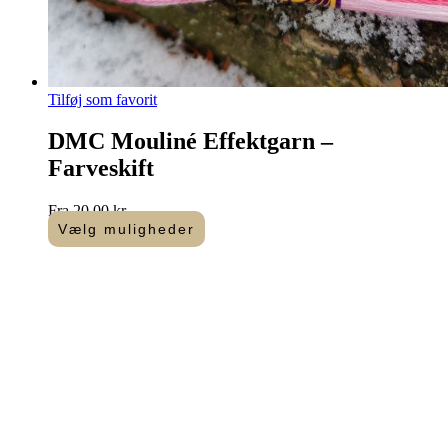
Tilføj som favorit
DMC Mouliné Effektgarn –
Farveskift
Fra
20,00
kr.
Vælg muligheder
Dette
vare
har
flere
varianter.
Mulighederne
kan
vælges
på
varesiden