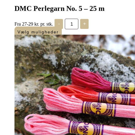
DMC Perlegarn No. 5 – 25 m
DMC
Fra 27-29 kr. pr. stk.
-
+
Perlegarn
No.
Vælg muligheder
5
-
25
m
antal