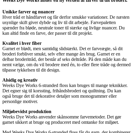
Weeks Dye Works åbner en ny verden af farver til dit broderi.
Unikke farver og nuancer
Hver tråd er håndfarvet og får derfor smukke variationer. De næsten
usynlige skift giver dybde og liv til dit arbejde. Farvepaletten
spænder fra bløde, neutrale toner til stærke og livlige nuancer. Du
kan altid finde en farve, der passer til dit projekt.
Kvalitet i hver fiber
Garnet er blødt, men samtidig slidstærkt. Det er farveægte, så dit
broderi forbliver smukt, selv efter mange års brug. Garnet er en
delbar broderitråd, der består af seks deltråde. På den måde kan du
nemt vælge, om du vil brodere med én, to eller flere tråde og dermed
tilpasse tykkelsen til dit design.
Alsidig og kreativ
Weeks Dye Works 6-stranded floss kan bruges til mange teknikker.
Det egner sig til korssting, frihåndsbroderi og quiltning. Du kan
også bruge det til dekorative detaljer som monogrammer eller
personlige motiver.
Miljøbevidst produktion
Weeks Dye Works anvender skånsomme farvemetoder. Det gør
garnet sikkert at bruge og produceret med omtanke for miljøet.
Med Weeks Dye Works 6-stranded floss får du garn, der kombinerer