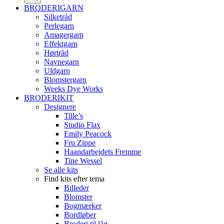
BRODERIGARN
Silketråd
Perlegarn
Amagergarn
Effektgarn
Hørtråd
Navnegarn
Uldgarn
Blomstergarn
Weeks Dye Works
BRODERIKIT
Designere
Tille’s
Studio Flax
Emily Peacock
Fru Zippe
Haandarbejdets Fremme
Tine Wessel
Se alle kits
Find kits efter tema
Billeder
Blomster
Bogmærker
Bordløber
Broderi til låg