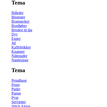
Tema
Billeder
Blomster
Bogmærker
Bordløber
Broderi til låg
Dyr
Etuier
Jul
Kaffebrikker
Knapper
Nålepuder
Nøgleringe
Tema
Penalhuse
Poser
Puder
Punge
Pynt
Servietter
Stitch Along