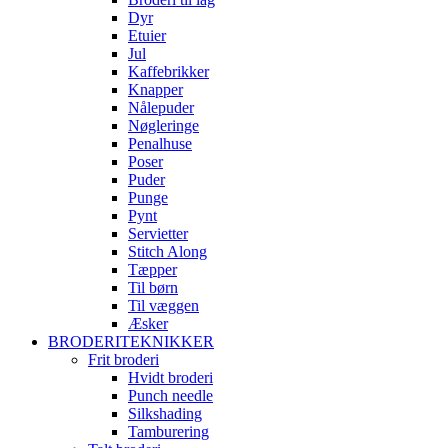
Dyr
Etuier
Jul
Kaffebrikker
Knapper
Nålepuder
Nøgleringe
Penalhuse
Poser
Puder
Punge
Pynt
Servietter
Stitch Along
Tæpper
Til børn
Til væggen
Æsker
BRODERITEKNIKKER
Frit broderi
Hvidt broderi
Punch needle
Silkshading
Tamburering