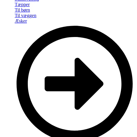
Tæpper
Til børn
Til væggen
Æsker