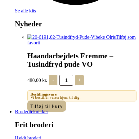
Se alle kits
Nyheder
Tilføj som
favorit
Haandarbejdets Fremme –
Tusindfryd pude VO
Haandarbejdets
480,00
kr.
-
+
Fremme
-
Tusindfryd
Bestillingsvare
pude
Vi bestiller varen hjem til dig.
VO
Tilføj til kurv
antal
Broderiteknikker
Frit broderi
Hvidt broderi