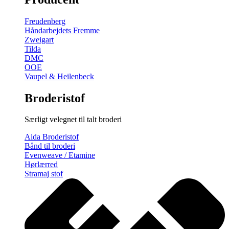
gratis
broderimønster
Freudenberg
antal
Håndarbejdets Fremme
Zweigart
Tilda
DMC
OOE
Vaupel & Heilenbeck
Broderistof
Særligt velegnet til talt broderi
Aida Broderistof
Bånd til broderi
Evenweave / Etamine
Hørlærred
Stramaj stof