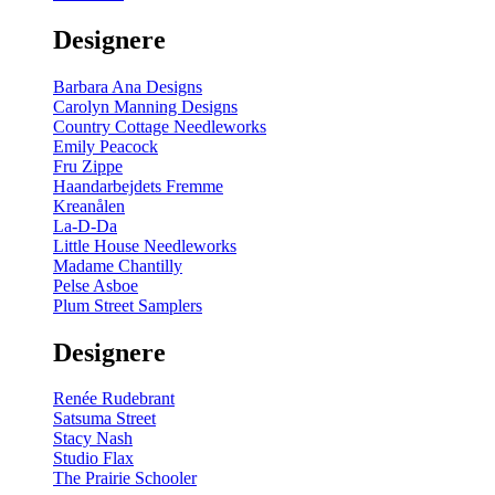
gul
-
Designere
200
m
antal
Barbara Ana Designs
Carolyn Manning Designs
Country Cottage Needleworks
Emily Peacock
Fru Zippe
Haandarbejdets Fremme
Kreanålen
La-D-Da
Little House Needleworks
Madame Chantilly
Pelse Asboe
Plum Street Samplers
Designere
Renée Rudebrant
Satsuma Street
Stacy Nash
Studio Flax
The Prairie Schooler