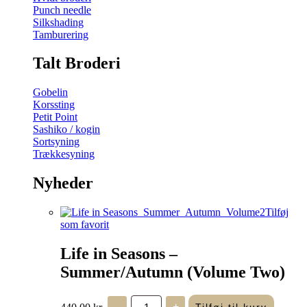
Punch needle
Silkshading
Tamburering
Talt Broderi
Gobelin
Korssting
Petit Point
Sashiko / kogin
Sortsyning
Trækkesyning
Nyheder
Tilføj
som favorit
Life in Seasons –
Summer/Autumn (Volume Two)
Life
440,00
kr.
-
+