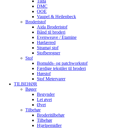
Tilda
DMC
OOE
Vaupel & Heilenbeck
Broderistof
Aida Broderistof
Bånd til broderi
Evenweave / Etamine
Hørlærred
Stramaj stof
Stofberegner
Stof
Bomulds- og patchworkstof
Færdige tekstiler til broderi
Hørstof
Stof Metervarer
TILBEHØR
Bøger
Begynder
Let øvet
Øvet
Tilbehør
Broderitilbehør
Tilbehør
Hjælpemidler