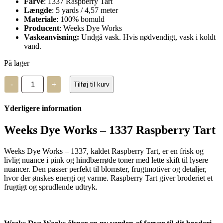
Farve
: 1337 Raspberry Tart
Længde
: 5 yards / 4,57 meter
Materiale
: 100% bomuld
Producent
: Weeks Dye Works
Vaskeanvisning:
Undgå vask. Hvis nødvendigt, vask i koldt
vand.
På lager
Weeks
-
+
Tilføj til kurv
Dye
Works
–
Yderligere information
1337
antal
Weeks Dye Works – 1337 Raspberry Tart
Weeks Dye Works – 1337, kaldet Raspberry Tart, er en frisk og
livlig nuance i pink og hindbærrøde toner med lette skift til lysere
nuancer. Den passer perfekt til blomster, frugtmotiver og detaljer,
hvor der ønskes energi og varme. Raspberry Tart giver broderiet et
frugtigt og sprudlende udtryk.