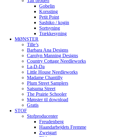
Talt broderi
Gobelin
Korssting
Petit Point
Sashiko / kogin
Sortsyning
Trækkesyning
MØNSTER
Tille’s
Barbara Ana Designs
Carolyn Manning Designs
Country Cottage Needleworks
La-D-Da
Little House Needleworks
Madame Chantilly
Plum Street Samplers
Satsuma Street
The Prairie Schooler
Mønster til download
Gratis
STOF
Stofproducenter
Freudenberg
Haandarbejdets Fremme
Zweigart