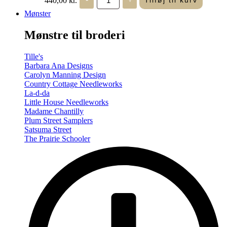
Tilføj til kurv
in
Seasons
Mønster
-
Summer/Autumn
Mønstre til broderi
(Volume
Two)
antal
Tille's
Barbara Ana Designs
Carolyn Manning Design
Country Cottage Needleworks
La-d-da
Little House Needleworks
Madame Chantilly
Plum Street Samplers
Satsuma Street
The Prairie Schooler