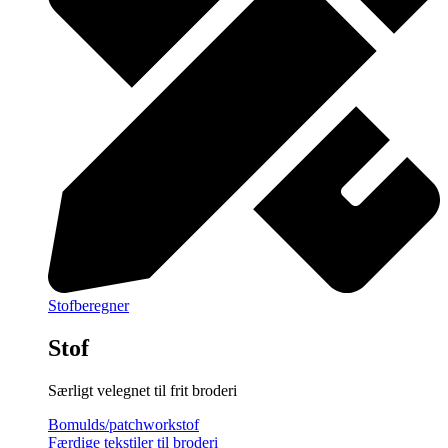
Stofberegner
Stof
Særligt velegnet til frit broderi
Bomulds/patchworkstof
Færdige tekstiler til broderi