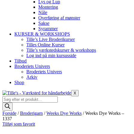
Lys og Lup
Montering
Nåle
Overføring af mønster
Sakse
Syrammer
KURSER & WORKSHOPS
Tille’s Live Broderikurser
Tilles Online Kurser
Tille’s værkstedskurser & workshops
Log ind på min kursusside
Tilbud
Broderiets Univers
Broderiets Univers
Arkiv
Shop
X
Products
search
Forside
/
Broderigarn
/
Weeks Dye Works
/ Weeks Dye Works –
1337
Tilføj som favorit