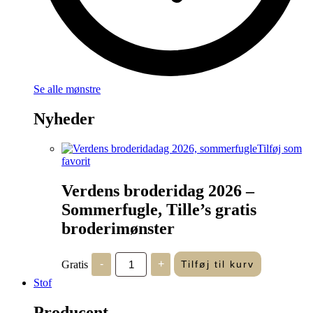
Se alle mønstre
Nyheder
Tilføj som
favorit
Verdens broderidag 2026 –
Sommerfugle, Tille’s gratis
broderimønster
Verdens
Gratis
-
+
Tilføj til kurv
broderidag
2026
Stof
-
Sommerfugle,
Producent
Tille's