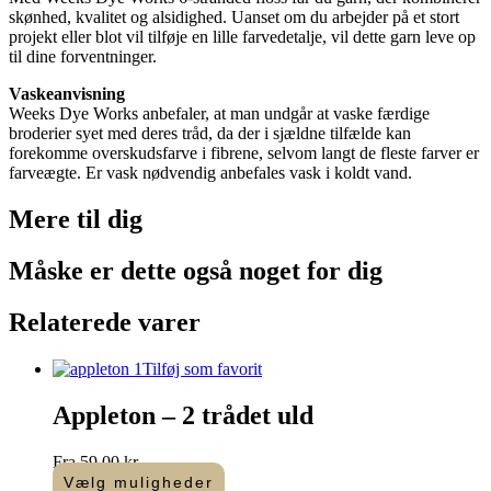
skønhed, kvalitet og alsidighed. Uanset om du arbejder på et stort
projekt eller blot vil tilføje en lille farvedetalje, vil dette garn leve op
til dine forventninger.
Vaskeanvisning
Weeks Dye Works anbefaler, at man undgår at vaske færdige
broderier syet med deres tråd, da der i sjældne tilfælde kan
forekomme overskudsfarve i fibrene, selvom langt de fleste farver er
farveægte. Er vask nødvendig anbefales vask i koldt vand.
Mere til
dig
Måske er dette også
noget for dig
Relaterede varer
Tilføj som favorit
Appleton – 2 trådet uld
Fra
59,00
kr.
Vælg muligheder