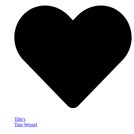
Tille's
Tine Wessel