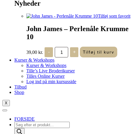
Nyheder
Tilføj som favorit
John James – Perlenåle Krumme
10
John
39,00
kr.
-
+
Tilføj til kurv
James
-
Kurser & Workshops
Perlenåle
Kurser & Workshops
Krumme
Tille’s Live Broderikurser
10
Tilles Online Kurser
antal
Log ind på min kursusside
Tilbud
Shop
X
FORSIDE
Products
search