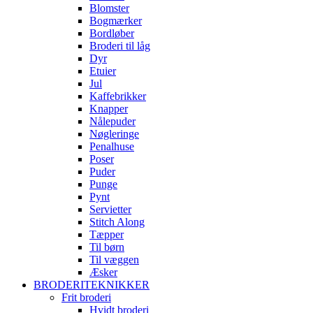
Blomster
Bogmærker
Bordløber
Broderi til låg
Dyr
Etuier
Jul
Kaffebrikker
Knapper
Nålepuder
Nøgleringe
Penalhuse
Poser
Puder
Punge
Pynt
Servietter
Stitch Along
Tæpper
Til børn
Til væggen
Æsker
BRODERITEKNIKKER
Frit broderi
Hvidt broderi