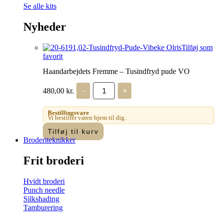
Se alle kits
Nyheder
Tilføj som
favorit
Haandarbejdets Fremme – Tusindfryd pude VO
Haandarbejdets
480,00
kr.
-
+
Fremme
-
Tusindfryd
Bestillingsvare
pude
Vi bestiller varen hjem til dig.
VO
Tilføj til kurv
antal
Broderiteknikker
Frit broderi
Hvidt broderi
Punch needle
Silkshading
Tamburering