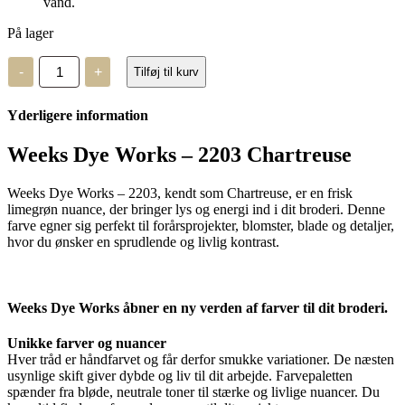
vand.
På lager
Weeks
-
+
Tilføj til kurv
Dye
Works
–
Yderligere information
2203
antal
Weeks Dye Works – 2203 Chartreuse
Weeks Dye Works – 2203, kendt som Chartreuse, er en frisk
limegrøn nuance, der bringer lys og energi ind i dit broderi. Denne
farve egner sig perfekt til forårsprojekter, blomster, blade og detaljer,
hvor du ønsker en sprudlende og livlig kontrast.
Weeks Dye Works åbner en ny verden af farver til dit broderi.
Unikke farver og nuancer
Hver tråd er håndfarvet og får derfor smukke variationer. De næsten
usynlige skift giver dybde og liv til dit arbejde. Farvepaletten
spænder fra bløde, neutrale toner til stærke og livlige nuancer. Du