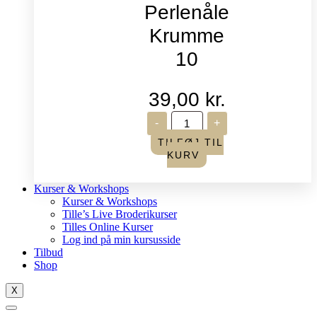
Perlenåle
Krumme
10
39,00
kr.
John
-
+
James
-
TILFØJ TIL
Perlenåle
KURV
Krumme
10
antal
Kurser & Workshops
Kurser & Workshops
Tille’s Live Broderikurser
Tilles Online Kurser
Log ind på min kursusside
Tilbud
Shop
X