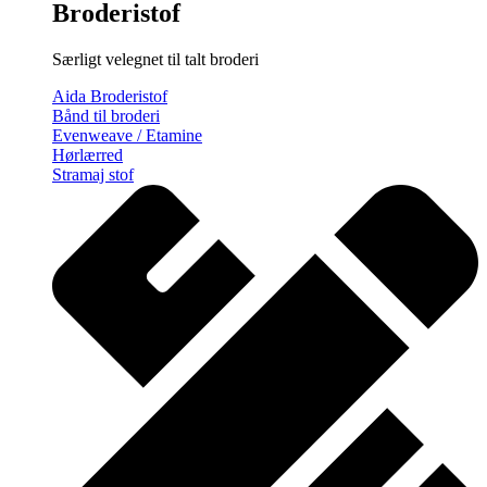
Broderistof
Særligt velegnet til talt broderi
Aida Broderistof
Bånd til broderi
Evenweave / Etamine
Hørlærred
Stramaj stof