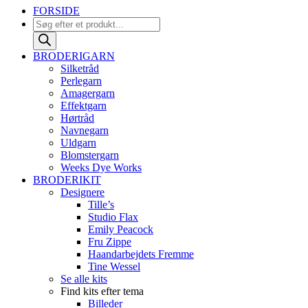
FORSIDE
Products
search
BRODERIGARN
Silketråd
Perlegarn
Amagergarn
Effektgarn
Hørtråd
Navnegarn
Uldgarn
Blomstergarn
Weeks Dye Works
BRODERIKIT
Designere
Tille’s
Studio Flax
Emily Peacock
Fru Zippe
Haandarbejdets Fremme
Tine Wessel
Se alle kits
Find kits efter tema
Billeder