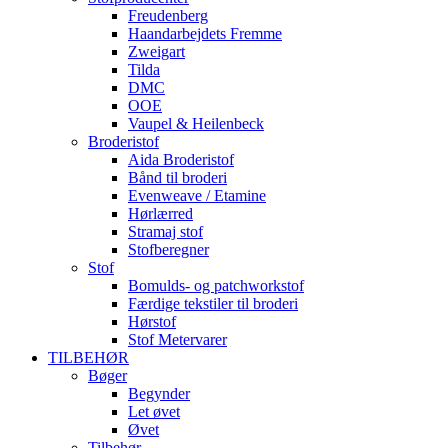
Freudenberg
Haandarbejdets Fremme
Zweigart
Tilda
DMC
OOE
Vaupel & Heilenbeck
Broderistof
Aida Broderistof
Bånd til broderi
Evenweave / Etamine
Hørlærred
Stramaj stof
Stofberegner
Stof
Bomulds- og patchworkstof
Færdige tekstiler til broderi
Hørstof
Stof Metervarer
TILBEHØR
Bøger
Begynder
Let øvet
Øvet
Tilbehør