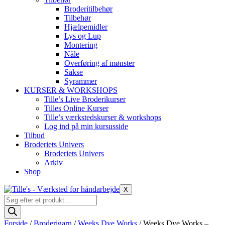
Broderitilbehør
Tilbehør
Hjælpemidler
Lys og Lup
Montering
Nåle
Overføring af mønster
Sakse
Syrammer
KURSER & WORKSHOPS
Tille’s Live Broderikurser
Tilles Online Kurser
Tille’s værkstedskurser & workshops
Log ind på min kursusside
Tilbud
Broderiets Univers
Broderiets Univers
Arkiv
Shop
X
Products
search
Forside
/
Broderigarn
/
Weeks Dye Works
/ Weeks Dye Works –