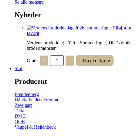
Se alle mønstre
Nyheder
Tilføj som
favorit
Verdens broderidag 2026 – Sommerfugle, Tille’s gratis
broderimønster
Verdens
Gratis
-
+
Tilføj til kurv
broderidag
2026
Stof
-
Sommerfugle,
Producent
Tille's
gratis
broderimønster
Freudenberg
antal
Håndarbejdets Fremme
Zweigart
Tilda
DMC
OOE
Vaupel & Heilenbeck