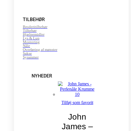
TILBEHØR
Broderitilbehør
Tilbehør
Hjælpemidler
Lys & Lup
Montering
Nåle
Overføring af mønster
Sakse
Syrammer
NYHEDER
Tilføj som favorit
John
James –