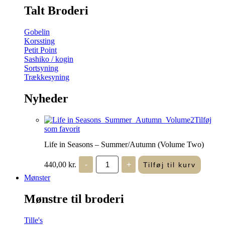
Talt Broderi
Gobelin
Korssting
Petit Point
Sashiko / kogin
Sortsyning
Trækkesyning
Nyheder
Tilføj
som favorit
Life in Seasons – Summer/Autumn (Volume Two)
Life
440,00
kr.
-
+
Tilføj til kurv
in
Seasons
Mønster
-
Summer/Autumn
Mønstre til broderi
(Volume
Two)
antal
Tille's