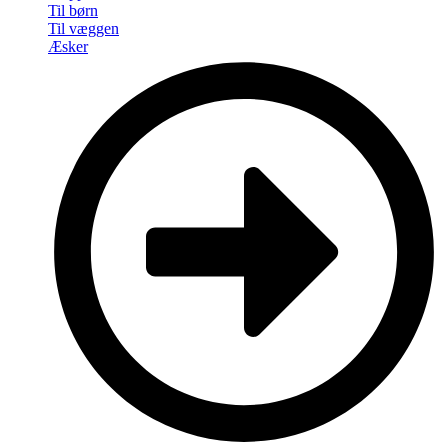
Til børn
Til væggen
Æsker