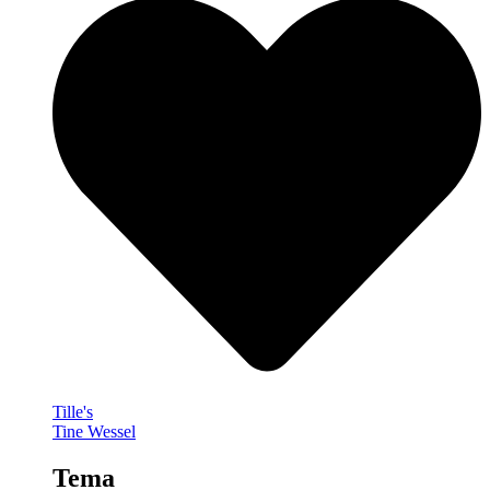
Tille's
Tine Wessel
Tema