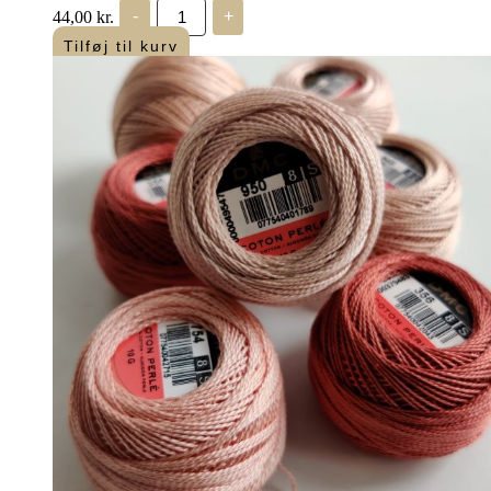
Ekstra
44,00
kr.
-
+
stærk
polyestertråd
Tilføj til kurv
-
"Kineser
tråd"
antal