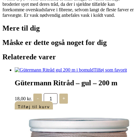
broderier syet med deres tråd, da der i sjældne tilfælde kan
forekomme overskudsfarve i fibrene, selvom langt de fleste farver er
farveægte. Er vask nødvendig anbefales vask i koldt vand.
Mere til
dig
Måske er dette også
noget for dig
Relaterede varer
Tilføj som favorit
Gütermann Ritråd – gul – 200 m
Gütermann
18,00
kr.
-
+
Ritråd
-
Tilføj til kurv
gul
-
200
m
antal