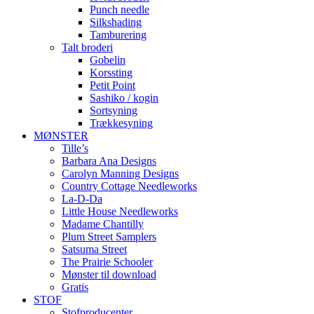
Punch needle
Silkshading
Tamburering
Talt broderi
Gobelin
Korssting
Petit Point
Sashiko / kogin
Sortsyning
Trækkesyning
MØNSTER
Tille’s
Barbara Ana Designs
Carolyn Manning Designs
Country Cottage Needleworks
La-D-Da
Little House Needleworks
Madame Chantilly
Plum Street Samplers
Satsuma Street
The Prairie Schooler
Mønster til download
Gratis
STOF
Stofproducenter