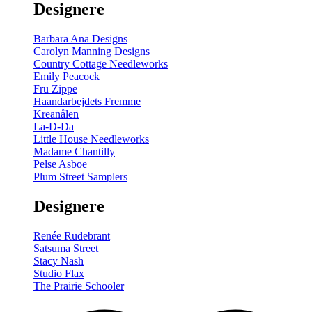
Designere
200
m
antal
Barbara Ana Designs
Carolyn Manning Designs
Country Cottage Needleworks
Emily Peacock
Fru Zippe
Haandarbejdets Fremme
Kreanålen
La-D-Da
Little House Needleworks
Madame Chantilly
Pelse Asboe
Plum Street Samplers
Designere
Renée Rudebrant
Satsuma Street
Stacy Nash
Studio Flax
The Prairie Schooler