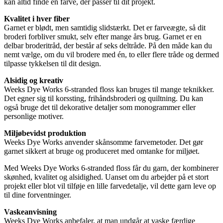
kan altid finde en farve, der passer til dit projekt.
Kvalitet i hver fiber
Garnet er blødt, men samtidig slidstærkt. Det er farveægte, så dit
broderi forbliver smukt, selv efter mange års brug. Garnet er en
delbar broderitråd, der består af seks deltråde. På den måde kan du
nemt vælge, om du vil brodere med én, to eller flere tråde og dermed
tilpasse tykkelsen til dit design.
Alsidig og kreativ
Weeks Dye Works 6-stranded floss kan bruges til mange teknikker.
Det egner sig til korssting, frihåndsbroderi og quiltning. Du kan
også bruge det til dekorative detaljer som monogrammer eller
personlige motiver.
Miljøbevidst produktion
Weeks Dye Works anvender skånsomme farvemetoder. Det gør
garnet sikkert at bruge og produceret med omtanke for miljøet.
Med Weeks Dye Works 6-stranded floss får du garn, der kombinerer
skønhed, kvalitet og alsidighed. Uanset om du arbejder på et stort
projekt eller blot vil tilføje en lille farvedetalje, vil dette garn leve op
til dine forventninger.
Vaskeanvisning
Weeks Dye Works anbefaler, at man undgår at vaske færdige