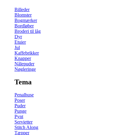
Billeder
Blomster
Bogmærker
Bordløber
Broderi til låg
Dyr
Etuier
Jul
Kaffebrikker
Knapper
Nålepuder
Nøgleringe
Tema
Penalhuse
Poser
Puder
Punge
Pynt
Servietter
Stitch Along
Tæpper