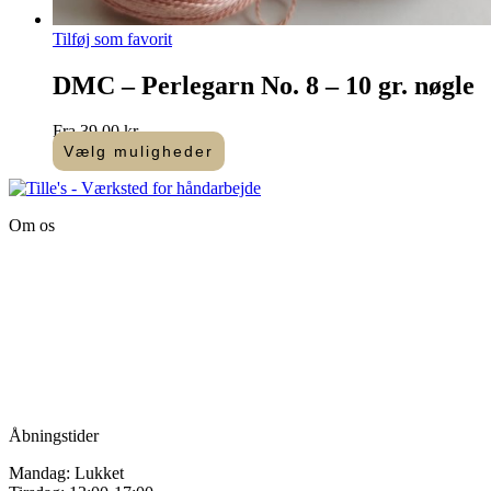
Tilføj som favorit
DMC – Perlegarn No. 8 – 10 gr. nøgle
Fra
39,00
kr.
Vælg muligheder
Dette
vare
har
Om os
flere
varianter.
Tille’s – Værksted
Mulighederne
for håndarbejde
kan
vælges
Vandmanden 12B
på
9200 Aalborg SV
varesiden
Tlf.: +45
81987264
Mail:
info@tilles.dk
CVR: 42501328
Åbningstider
Mandag: Lukket