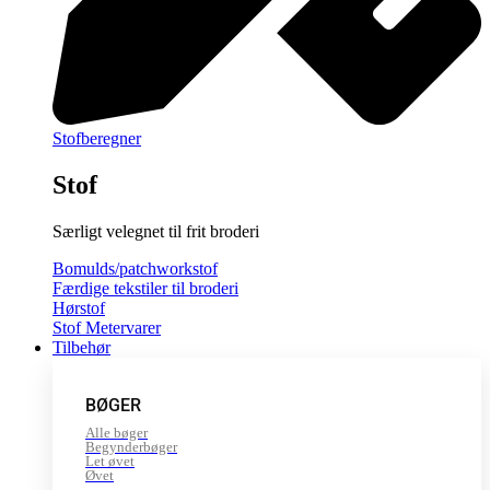
Stofberegner
Stof
Særligt velegnet til frit broderi
Bomulds/patchworkstof
Færdige tekstiler til broderi
Hørstof
Stof Metervarer
Tilbehør
BØGER
Alle bøger
Begynderbøger
Let øvet
Øvet