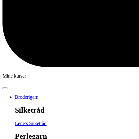
Mine kurser
Broderigarn
Silketråd
Lene’s Silketråd
Perlegarn