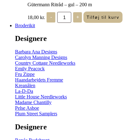
Gütermann Ritråd – gul – 200 m
Gütermann
18,00
kr.
-
+
Tilføj til kurv
Ritråd
-
Broderikit
gul
-
Designere
200
m
antal
Barbara Ana Designs
Carolyn Manning Designs
Country Cottage Needleworks
Emily Peacock
Fru Zippe
Haandarbejdets Fremme
Kreanålen
La-D-Da
Little House Needleworks
Madame Chantilly
Pelse Asboe
Plum Street Samplers
Designere