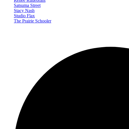
Renée Rudebrant
Satsuma Street
Stacy Nash
Studio Flax
The Prairie Schooler