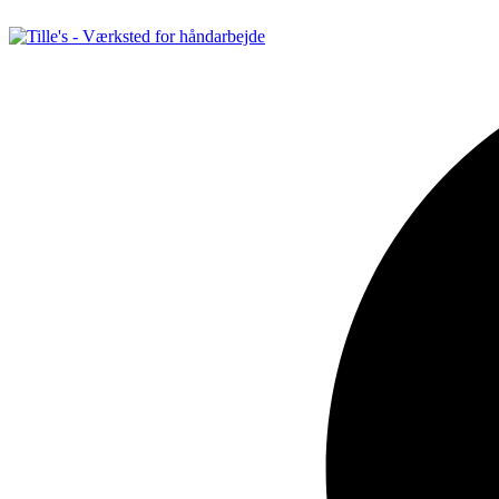
Videre
til
indhold