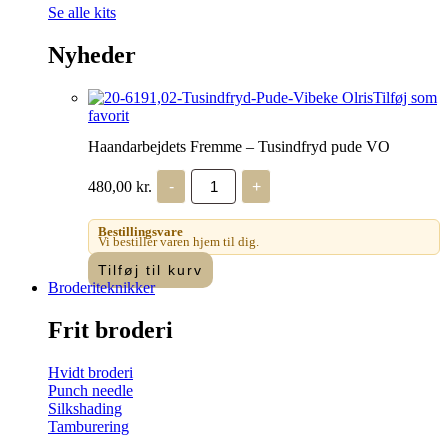
Se alle kits
Nyheder
Tilføj som
favorit
Haandarbejdets Fremme – Tusindfryd pude VO
Haandarbejdets
480,00
kr.
-
+
Fremme
-
Tusindfryd
Bestillingsvare
pude
Vi bestiller varen hjem til dig.
VO
Tilføj til kurv
antal
Broderiteknikker
Frit broderi
Hvidt broderi
Punch needle
Silkshading
Tamburering