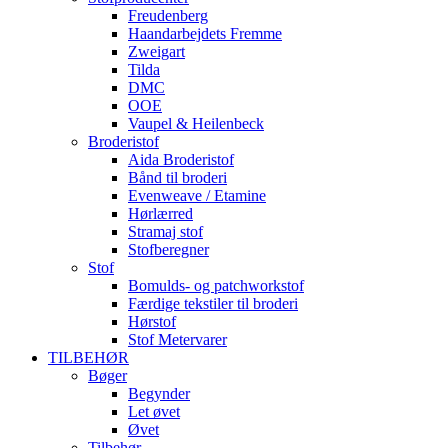
Freudenberg
Haandarbejdets Fremme
Zweigart
Tilda
DMC
OOE
Vaupel & Heilenbeck
Broderistof
Aida Broderistof
Bånd til broderi
Evenweave / Etamine
Hørlærred
Stramaj stof
Stofberegner
Stof
Bomulds- og patchworkstof
Færdige tekstiler til broderi
Hørstof
Stof Metervarer
TILBEHØR
Bøger
Begynder
Let øvet
Øvet
Tilbehør