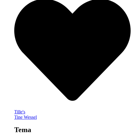
Tille's
Tine Wessel
Tema