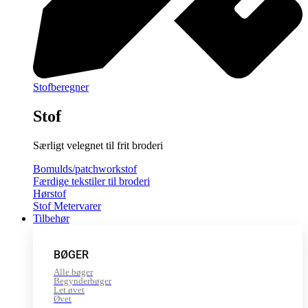
Stofberegner
Stof
Særligt velegnet til frit broderi
Bomulds/patchworkstof
Færdige tekstiler til broderi
Hørstof
Stof Metervarer
Tilbehør
BØGER
Alle bøger
Begynderbøger
Let øvet
Øvet