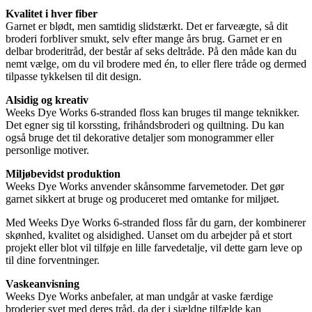
Kvalitet i hver fiber
Garnet er blødt, men samtidig slidstærkt. Det er farveægte, så dit
broderi forbliver smukt, selv efter mange års brug. Garnet er en
delbar broderitråd, der består af seks deltråde. På den måde kan du
nemt vælge, om du vil brodere med én, to eller flere tråde og dermed
tilpasse tykkelsen til dit design.
Alsidig og kreativ
Weeks Dye Works 6-stranded floss kan bruges til mange teknikker.
Det egner sig til korssting, frihåndsbroderi og quiltning. Du kan
også bruge det til dekorative detaljer som monogrammer eller
personlige motiver.
Miljøbevidst produktion
Weeks Dye Works anvender skånsomme farvemetoder. Det gør
garnet sikkert at bruge og produceret med omtanke for miljøet.
Med Weeks Dye Works 6-stranded floss får du garn, der kombinerer
skønhed, kvalitet og alsidighed. Uanset om du arbejder på et stort
projekt eller blot vil tilføje en lille farvedetalje, vil dette garn leve op
til dine forventninger.
Vaskeanvisning
Weeks Dye Works anbefaler, at man undgår at vaske færdige
broderier syet med deres tråd, da der i sjældne tilfælde kan