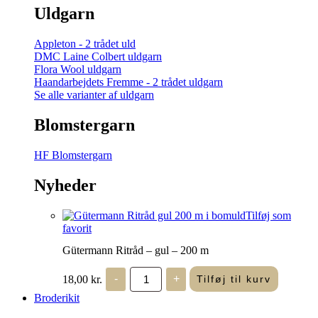
Uldgarn
Appleton - 2 trådet uld
DMC Laine Colbert uldgarn
Flora Wool uldgarn
Haandarbejdets Fremme - 2 trådet uldgarn
Se alle varianter af uldgarn
Blomstergarn
HF Blomstergarn
Nyheder
Tilføj som
favorit
Gütermann Ritråd – gul – 200 m
Gütermann
18,00
kr.
-
+
Tilføj til kurv
Ritråd
-
Broderikit
gul
-