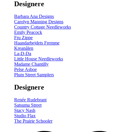
Designere
200
m
antal
Barbara Ana Designs
Carolyn Manning Designs
Country Cottage Needleworks
Emily Peacock
Fru Zippe
Haandarbejdets Fremme
Kreanålen
La-D-Da
Little House Needleworks
Madame Chantilly
Pelse Asboe
Plum Street Samplers
Designere
Renée Rudebrant
Satsuma Street
Stacy Nash
Studio Flax
The Prairie Schooler