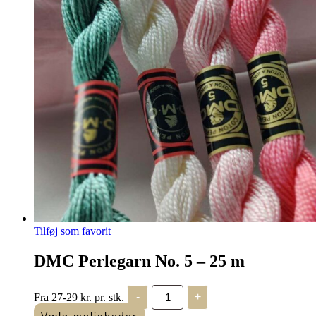
Tilføj som favorit
DMC Perlegarn No. 5 – 25 m
DMC
Fra 27-29 kr. pr. stk.
-
+
Perlegarn
No.
Vælg muligheder