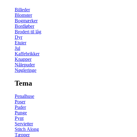
Billeder
Blomster
Bogmærker
Bordløber
Broderi til låg
Dyr
Etuier
Jul
Kaffebrikker
Knapper
Nålepuder
Nøgleringe
Tema
Penalhuse
Poser
Puder
Punge
Pynt
Servietter
Stitch Along
Tæpper