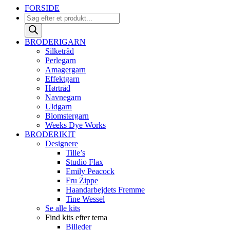
FORSIDE
Products
search
BRODERIGARN
Silketråd
Perlegarn
Amagergarn
Effektgarn
Hørtråd
Navnegarn
Uldgarn
Blomstergarn
Weeks Dye Works
BRODERIKIT
Designere
Tille’s
Studio Flax
Emily Peacock
Fru Zippe
Haandarbejdets Fremme
Tine Wessel
Se alle kits
Find kits efter tema
Billeder