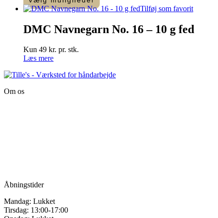
5
Tilføj som favorit
-
25
DMC Navnegarn No. 16 – 10 g fed
m
antal
Kun 49 kr. pr. stk.
Læs mere
Om os
Tille’s – Værksted
for håndarbejde
Vandmanden 12B
9200 Aalborg SV
Tlf.: +45
81987264
Mail:
info@tilles.dk
CVR: 42501328
Åbningstider
Mandag: Lukket
Tirsdag: 13:00-17:00