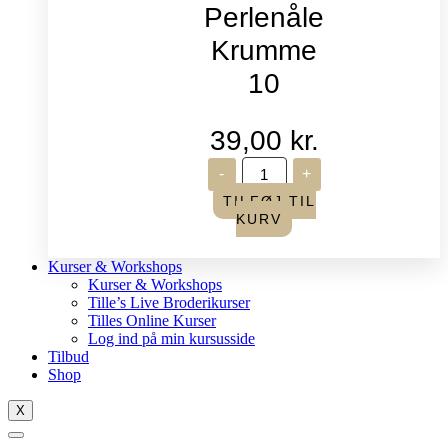
Perlenåle
Krumme
10
39,00
kr.
John
-
+
James
-
TILFØJ TIL
Perlenåle
KURV
Krumme
10
antal
Kurser & Workshops
Kurser & Workshops
Tille’s Live Broderikurser
Tilles Online Kurser
Log ind på min kursusside
Tilbud
Shop
X