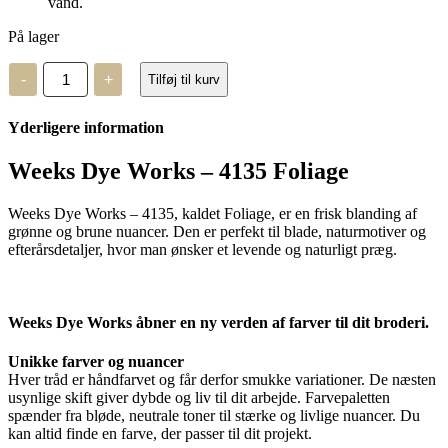
vand.
På lager
Weeks
-
+
Tilføj til kurv
Dye
Works
-
Yderligere information
4135
Foliage
antal
Weeks Dye Works – 4135 Foliage
Weeks Dye Works – 4135, kaldet Foliage, er en frisk blanding af
grønne og brune nuancer. Den er perfekt til blade, naturmotiver og
efterårsdetaljer, hvor man ønsker et levende og naturligt præg.
Weeks Dye Works åbner en ny verden af farver til dit broderi.
Unikke farver og nuancer
Hver tråd er håndfarvet og får derfor smukke variationer. De næsten
usynlige skift giver dybde og liv til dit arbejde. Farvepaletten
spænder fra bløde, neutrale toner til stærke og livlige nuancer. Du
kan altid finde en farve, der passer til dit projekt.