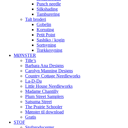
Punch needle
Silkshading
Tamburering
Talt broderi
Gobelin
Korssting
Petit Point
Sashiko / kogin
Sortsyning
Trækkesyning
MØNSTER
Tille’s
Barbara Ana Designs
Carolyn Manning Designs
Country Cottage Needleworks
La-D-Da
Little House Needleworks
Madame Chantilly
Plum Street Samplers
Satsuma Street
The Prairie Schooler
Mønster til download
Gratis
STOF
Stofproducenter