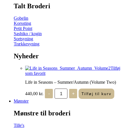
Talt Broderi
Gobelin
Korssting
Petit Point
Sashiko / kogin
Sortsyning
Trækkesyning
Nyheder
Tilføj
som favorit
Life in Seasons – Summer/Autumn (Volume Two)
Life
440,00
kr.
-
+
Tilføj til kurv
in
Seasons
Mønster
-
Summer/Autumn
Mønstre til broderi
(Volume
Two)
antal
Tille's