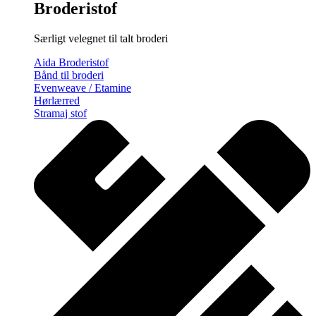
Broderistof
Særligt velegnet til talt broderi
Aida Broderistof
Bånd til broderi
Evenweave / Etamine
Hørlærred
Stramaj stof