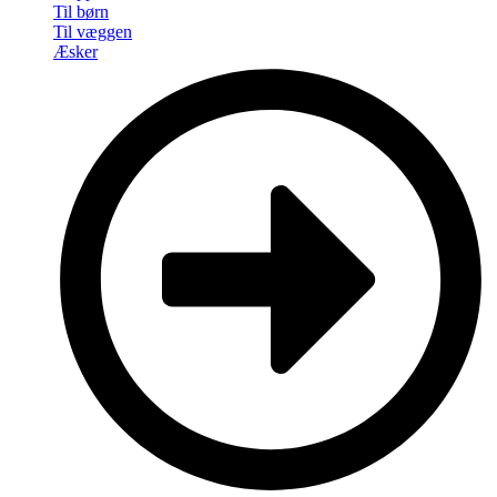
Til børn
Til væggen
Æsker