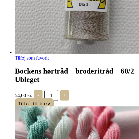
Tilføj som favorit
Bockens hørtråd – broderitråd – 60/2
Ubleget
Bockens
54,00
kr.
-
+
hørtråd
-
Tilføj til kurv
broderitråd
-
60/2
Ubleget
antal