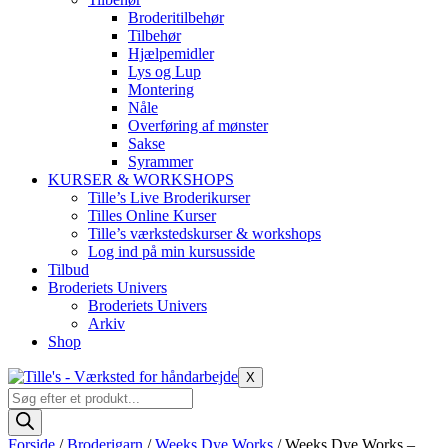
Broderitilbehør
Tilbehør
Hjælpemidler
Lys og Lup
Montering
Nåle
Overføring af mønster
Sakse
Syrammer
KURSER & WORKSHOPS
Tille’s Live Broderikurser
Tilles Online Kurser
Tille’s værkstedskurser & workshops
Log ind på min kursusside
Tilbud
Broderiets Univers
Broderiets Univers
Arkiv
Shop
X
Products
search
Forside
/
Broderigarn
/
Weeks Dye Works
/ Weeks Dye Works –