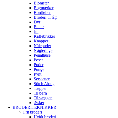
Blomster
Bogmærker
Bordløber
Broderi til låg
Dyr
Etuier
Jul
Kaffebrikker
Knapper
Nålepuder
Nøgleringe
Penalhuse
Poser
Puder
Punge
Pynt
Servietter
Stitch Along
Tæpper
Til børn
Til væggen
Æsker
BRODERITEKNIKKER
Frit broderi
Hvidt broderi