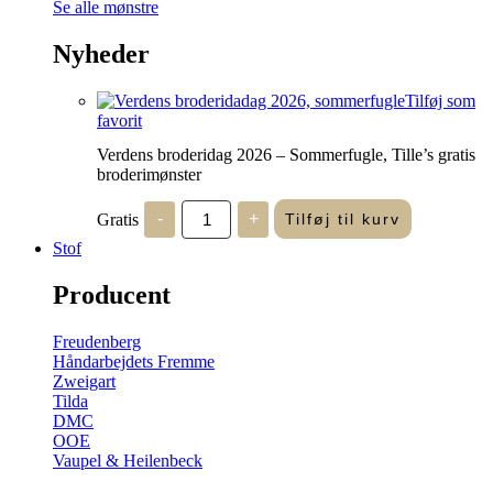
Se alle mønstre
Nyheder
Tilføj som
favorit
Verdens broderidag 2026 – Sommerfugle, Tille’s gratis
broderimønster
Verdens
Gratis
-
+
Tilføj til kurv
broderidag
2026
Stof
-
Sommerfugle,
Producent
Tille's
gratis
broderimønster
Freudenberg
antal
Håndarbejdets Fremme
Zweigart
Tilda
DMC
OOE
Vaupel & Heilenbeck