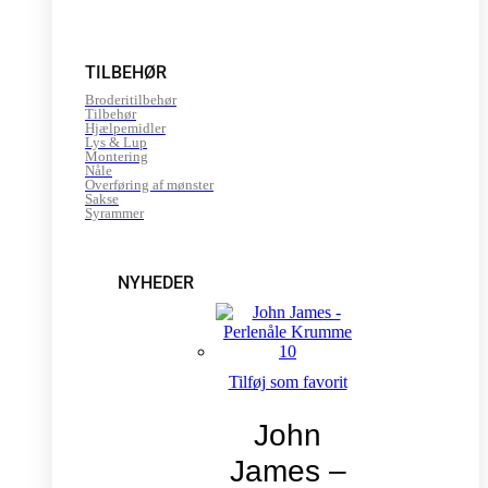
TILBEHØR
Broderitilbehør
Tilbehør
Hjælpemidler
Lys & Lup
Montering
Nåle
Overføring af mønster
Sakse
Syrammer
NYHEDER
Tilføj som favorit
John
James –