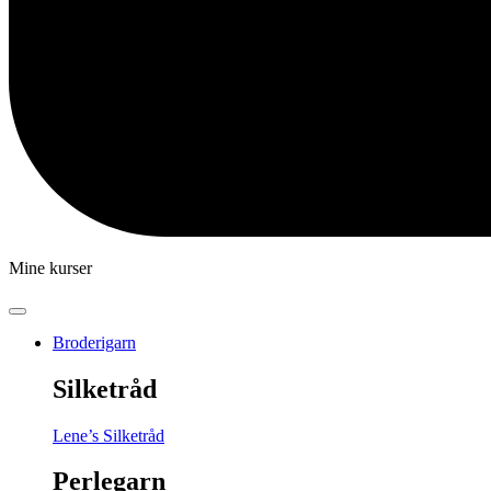
Mine kurser
Broderigarn
Silketråd
Lene’s Silketråd
Perlegarn