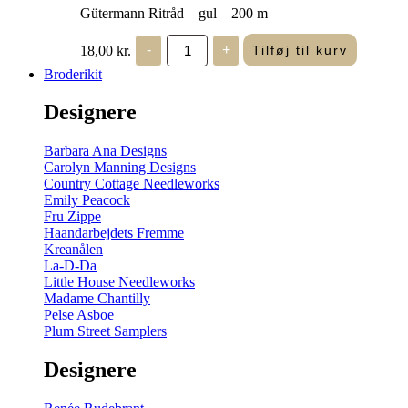
Gütermann Ritråd – gul – 200 m
Gütermann
18,00
kr.
-
+
Tilføj til kurv
Ritråd
-
Broderikit
gul
-
Designere
200
m
antal
Barbara Ana Designs
Carolyn Manning Designs
Country Cottage Needleworks
Emily Peacock
Fru Zippe
Haandarbejdets Fremme
Kreanålen
La-D-Da
Little House Needleworks
Madame Chantilly
Pelse Asboe
Plum Street Samplers
Designere