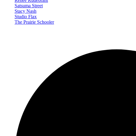
Renée Rudebrant
Satsuma Street
Stacy Nash
Studio Flax
The Prairie Schooler