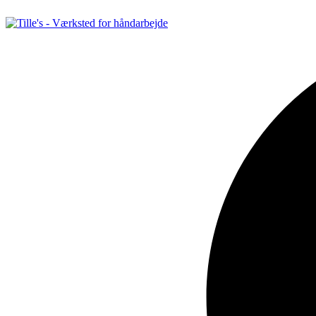
Videre
til
indhold