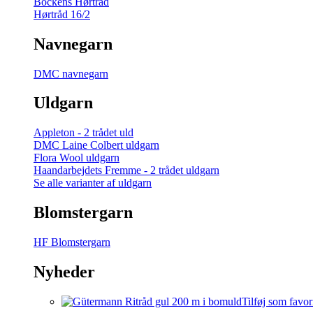
Bockens Hørtråd
Hørtråd 16/2
Navnegarn
DMC navnegarn
Uldgarn
Appleton - 2 trådet uld
DMC Laine Colbert uldgarn
Flora Wool uldgarn
Haandarbejdets Fremme - 2 trådet uldgarn
Se alle varianter af uldgarn
Blomstergarn
HF Blomstergarn
Nyheder
Tilføj som favor