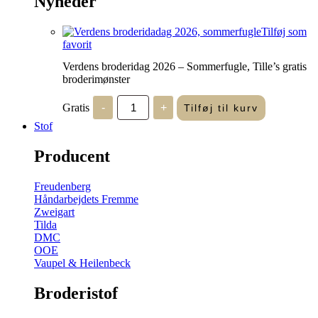
Nyheder
Tilføj som
favorit
Verdens broderidag 2026 – Sommerfugle, Tille’s gratis
broderimønster
Verdens
Gratis
-
+
Tilføj til kurv
broderidag
2026
Stof
-
Sommerfugle,
Producent
Tille's
gratis
broderimønster
Freudenberg
antal
Håndarbejdets Fremme
Zweigart
Tilda
DMC
OOE
Vaupel & Heilenbeck
Broderistof