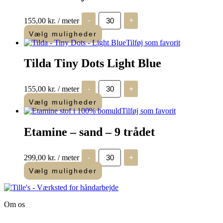
Tilda
155,00
kr.
/ meter
-
+
-
Tiny
Vælg muligheder
Dots
Tilføj som favorit
-
Pink
Tilda Tiny Dots Light Blue
antal
Tilda
155,00
kr.
/ meter
-
+
Tiny
Dots
Vælg muligheder
Light
Tilføj som favorit
Blue
antal
Etamine – sand – 9 trådet
Etamine
299,00
kr.
/ meter
-
+
-
sand
Vælg muligheder
-
9
trådet
antal
Om os
Tille’s – Værksted