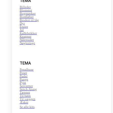
TEMA
Billeder
Blomster
Bogmærker
Bordløber
Broderi til låg
Dyr
Etuier
Jul
Kaffebrikker
Knapper
Nålepuder
Nøgleringe
TEMA
Penalhuse
Poser
Puder
Punge
Pynt
Servietter
Stitch Along
Tæpper
Til børn
Til væggen
Æsker
Se alle kits