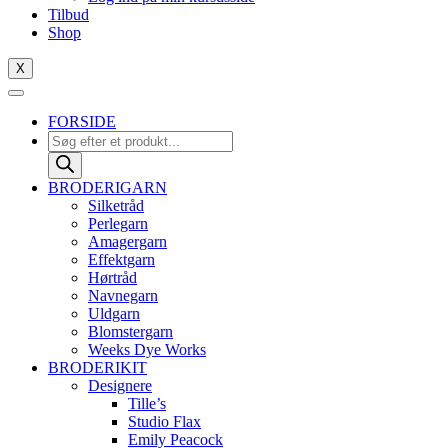
Tilbud
Shop
X
FORSIDE
Products
search
BRODERIGARN
Silketråd
Perlegarn
Amagergarn
Effektgarn
Hørtråd
Navnegarn
Uldgarn
Blomstergarn
Weeks Dye Works
BRODERIKIT
Designere
Tille’s
Studio Flax
Emily Peacock