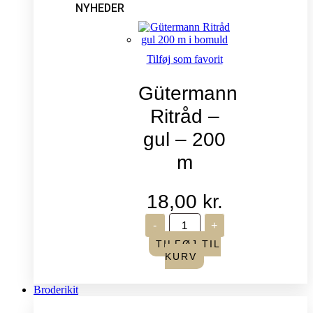
NYHEDER
Tilføj som favorit
Gütermann
Ritråd –
gul – 200
m
18,00
kr.
Gütermann
-
+
Ritråd
-
TILFØJ TIL
gul
KURV
-
200
m
Broderikit
antal