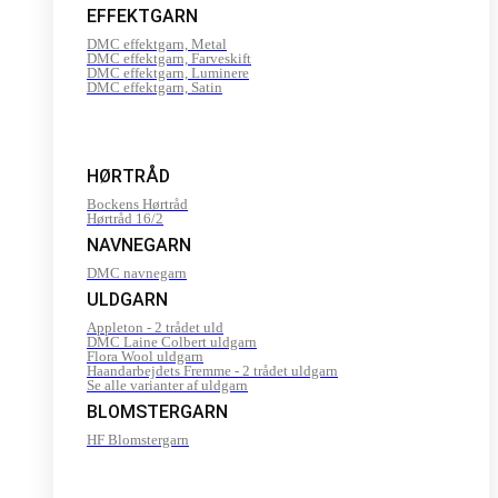
EFFEKTGARN
DMC effektgarn, Metal
DMC effektgarn, Farveskift
DMC effektgarn, Luminere
DMC effektgarn, Satin
HØRTRÅD
Bockens Hørtråd
Hørtråd 16/2
NAVNEGARN
DMC navnegarn
ULDGARN
Appleton - 2 trådet uld
DMC Laine Colbert uldgarn
Flora Wool uldgarn
Haandarbejdets Fremme - 2 trådet uldgarn
Se alle varianter af uldgarn
BLOMSTERGARN
HF Blomstergarn