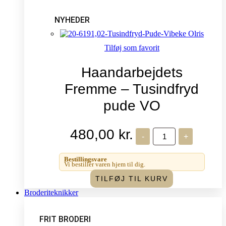
NYHEDER
Tilføj som favorit
Haandarbejdets
Fremme – Tusindfryd
pude VO
480,00
kr.
Haandarbejdets
-
+
Fremme
-
Tusindfryd
Bestillingsvare
pude
Vi bestiller varen hjem til dig.
VO
TILFØJ TIL KURV
antal
Broderiteknikker
FRIT BRODERI