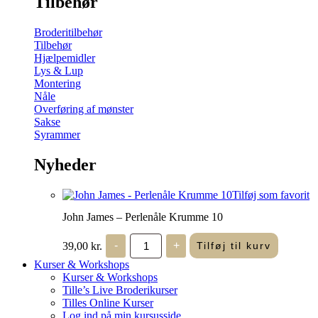
Tilbehør
Broderitilbehør
Tilbehør
Hjælpemidler
Lys & Lup
Montering
Nåle
Overføring af mønster
Sakse
Syrammer
Nyheder
Tilføj som favorit
John James – Perlenåle Krumme 10
John
39,00
kr.
-
+
Tilføj til kurv
James
-
Kurser & Workshops
Perlenåle
Kurser & Workshops
Krumme
Tille’s Live Broderikurser
10
Tilles Online Kurser
antal
Log ind på min kursusside