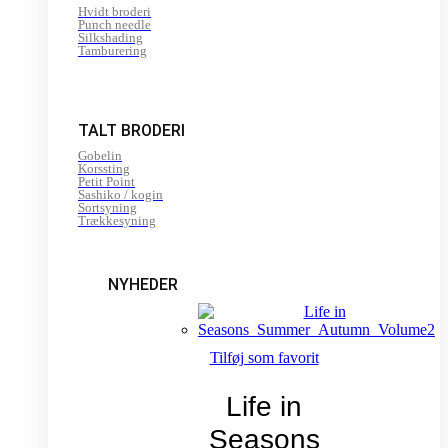
Hvidt broderi
Punch needle
Silkshading
Tamburering
TALT BRODERI
Gobelin
Korssting
Petit Point
Sashiko / kogin
Sortsyning
Trækkesyning
NYHEDER
Tilføj som favorit
Life in
Seasons