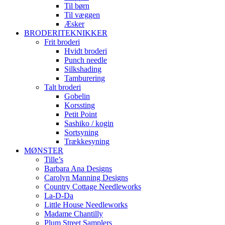
Til børn
Til væggen
Æsker
BRODERITEKNIKKER
Frit broderi
Hvidt broderi
Punch needle
Silkshading
Tamburering
Talt broderi
Gobelin
Korssting
Petit Point
Sashiko / kogin
Sortsyning
Trækkesyning
MØNSTER
Tille’s
Barbara Ana Designs
Carolyn Manning Designs
Country Cottage Needleworks
La-D-Da
Little House Needleworks
Madame Chantilly
Plum Street Samplers