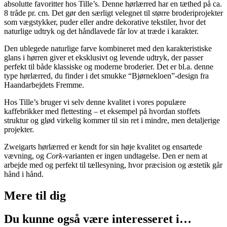
absolutte favoritter hos Tille’s. Denne hørlærred har en tæthed på ca.
8 tråde pr. cm. Det gør den særligt velegnet til større broderiprojekter
som vægstykker, puder eller andre dekorative tekstiler, hvor det
naturlige udtryk og det håndlavede får lov at træde i karakter.
Den ublegede naturlige farve kombineret med den karakteristiske
glans i hørren giver et eksklusivt og levende udtryk, der passer
perfekt til både klassiske og moderne broderier. Det er bl.a. denne
type hørlærred, du finder i det smukke “Bjørnekloen”-design fra
Haandarbejdets Fremme.
Hos Tille’s bruger vi selv denne kvalitet i vores populære
kaffebrikker med flettesting – et eksempel på hvordan stoffets
struktur og glød virkelig kommer til sin ret i mindre, men detaljerige
projekter.
Zweigarts hørlærred er kendt for sin høje kvalitet og ensartede
vævning, og
Cork
-varianten er ingen undtagelse. Den er nem at
arbejde med og perfekt til tællesyning, hvor præcision og æstetik går
hånd i hånd.
Mere til
dig
Du kunne også være interesseret i…