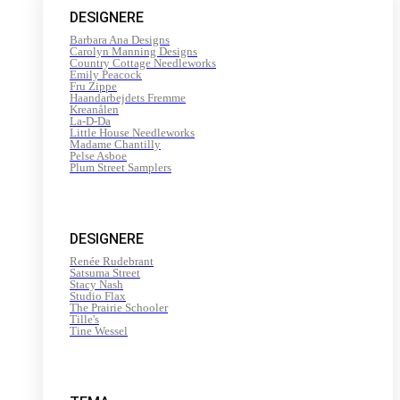
DESIGNERE
Barbara Ana Designs
Carolyn Manning Designs
Country Cottage Needleworks
Emily Peacock
Fru Zippe
Haandarbejdets Fremme
Kreanålen
La-D-Da
Little House Needleworks
Madame Chantilly
Pelse Asboe
Plum Street Samplers
DESIGNERE
Renée Rudebrant
Satsuma Street
Stacy Nash
Studio Flax
The Prairie Schooler
Tille's
Tine Wessel