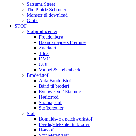
Satsuma Street
The Prairie Schooler
Mønster til download
Gratis
STOF
Stofproducenter
Freudenberg
Haandarbejdets Fremme
Zweigart
Tilda
DMC
OOE
Vaupel & Heilenbeck
Broderistof
Aida Broderistof
Bånd til broderi
Evenweave / Etamine
Hørlærred
Stramaj stof
Stofberegner
Stof
Bomulds- og patchworkstof
Færdige tekstiler til broderi
Hørstof
Stof Metervarer