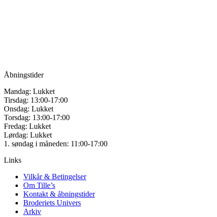
for håndarbejde
Vandmanden 12B
9200 Aalborg SV
Tlf.: +45
81987264
Mail:
info@tilles.dk
CVR: 42501328
Åbningstider
Mandag: Lukket
Tirsdag: 13:00-17:00
Onsdag: Lukket
Torsdag: 13:00-17:00
Fredag: Lukket
Lørdag: Lukket
1. søndag i måneden: 11:00-17:00
Links
Vilkår & Betingelser
Om Tille’s
Kontakt & åbningstider
Broderiets Univers
Arkiv