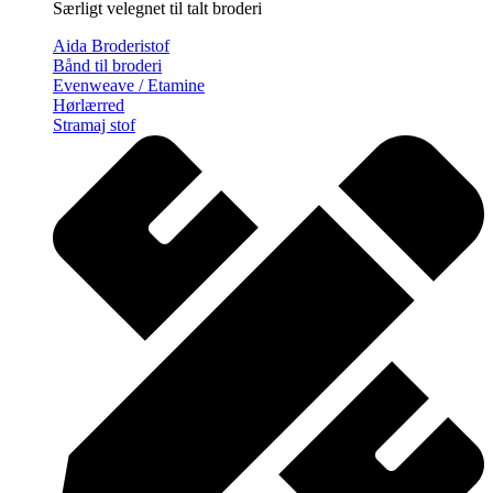
Særligt velegnet til talt broderi
Aida Broderistof
Bånd til broderi
Evenweave / Etamine
Hørlærred
Stramaj stof