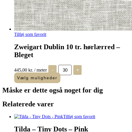
Tilføj som favorit
Zweigart Dublin 10 tr. hørlærred –
Bleget
Zweigart
445,00
kr.
/ meter
-
+
Dublin
10
Vælg muligheder
tr.
hørlærred
Måske er dette også
noget for dig
-
Bleget
antal
Relaterede varer
Tilføj som favorit
Tilda – Tiny Dots – Pink