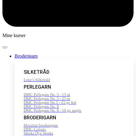
Mine kurser
Broderigarn
SILKETRÅD
Lene’s Silketråd
PERLEGARN
DMC Perlegarn No. 5 - 15 m
DMC Perlegarn No. 5 - 25 m
DMC Perlegarn No.5 - 25 gr. fed
DMC Perlegarn No. 8
DMC Perlegarn No. 8 - 10 gr. nøgle
BRODERIGARN
Mouliné broderigarn
DMC Coloris
Weeks Dye Works