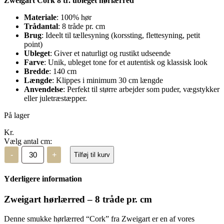
Zweigart Cork 8 tr. ubleget hørlærred
Materiale
: 100% hør
Trådantal
: 8 tråde pr. cm
Brug
: Ideelt til tællesyning (korssting, flettesyning, petit
point)
Ubleget
: Giver et naturligt og rustikt udseende
Farve
: Unik, ubleget tone for et autentisk og klassisk look
Bredde
: 140 cm
Længde
: Klippes i minimum 30 cm længde
Anvendelse
: Perfekt til større arbejder som puder, vægstykker
eller juletræstæpper.
På lager
Kr.
Vælg antal cm:
Zweigart
-
+
Tilføj til kurv
Cork
8
tr
Yderligere information
Ubleget
antal
Zweigart hørlærred – 8 tråde pr. cm
Denne smukke hørlærred “Cork” fra Zweigart er en af vores