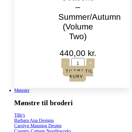
–
Summer/Autumn
(Volume
Two)
440,00
kr.
Life
-
+
in
Seasons
TILFØJ TIL
-
KURV
Summer/Autumn
(Volume
Two)
Mønster
antal
Mønstre til broderi
Tille's
Barbara Ana Designs
Carolyn Manning Design
Country Cottage Needleworks