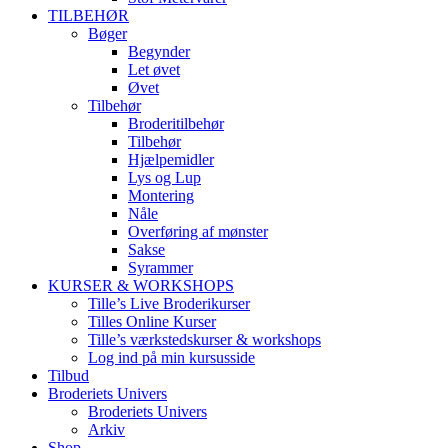
TILBEHØR
Bøger
Begynder
Let øvet
Øvet
Tilbehør
Broderitilbehør
Tilbehør
Hjælpemidler
Lys og Lup
Montering
Nåle
Overføring af mønster
Sakse
Syrammer
KURSER & WORKSHOPS
Tille’s Live Broderikurser
Tilles Online Kurser
Tille’s værkstedskurser & workshops
Log ind på min kursusside
Tilbud
Broderiets Univers
Broderiets Univers
Arkiv
Shop