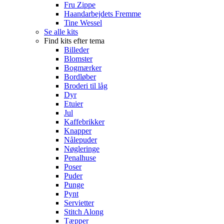
Fru Zippe
Haandarbejdets Fremme
Tine Wessel
Se alle kits
Find kits efter tema
Billeder
Blomster
Bogmærker
Bordløber
Broderi til låg
Dyr
Etuier
Jul
Kaffebrikker
Knapper
Nålepuder
Nøgleringe
Penalhuse
Poser
Puder
Punge
Pynt
Servietter
Stitch Along
Tæpper