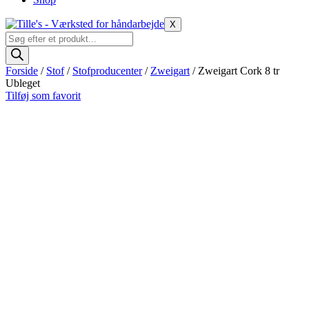
X
Products
search
Forside
/
Stof
/
Stofproducenter
/
Zweigart
/ Zweigart Cork 8 tr
Ubleget
Tilføj som favorit