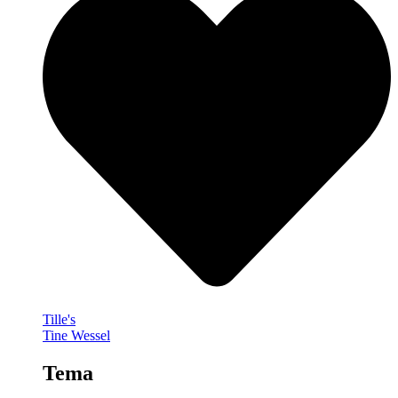
Tille's
Tine Wessel
Tema