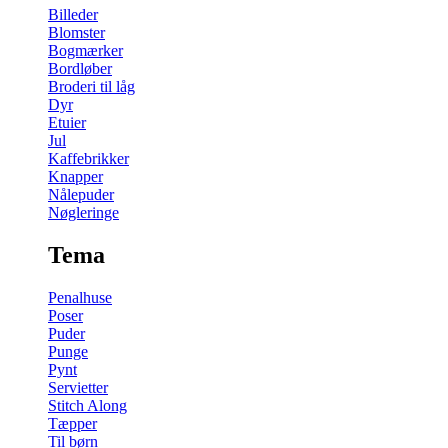
Billeder
Blomster
Bogmærker
Bordløber
Broderi til låg
Dyr
Etuier
Jul
Kaffebrikker
Knapper
Nålepuder
Nøgleringe
Tema
Penalhuse
Poser
Puder
Punge
Pynt
Servietter
Stitch Along
Tæpper
Til børn