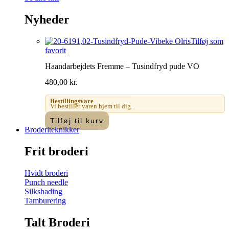
Nyheder
Tilføj som
favorit
Haandarbejdets Fremme – Tusindfryd pude VO
480,00
kr.
Bestillingsvare
Vi bestiller varen hjem til dig.
Tilføj til kurv
Broderiteknikker
Frit broderi
Hvidt broderi
Punch needle
Silkshading
Tamburering
Talt Broderi