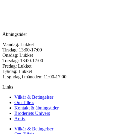
Vandmanden 12B
9200 Aalborg SV
Tlf.: +45
81987264
Mail:
info@tilles.dk
CVR: 42501328
Åbningstider
Mandag: Lukket
Tirsdag: 13:00-17:00
Onsdag: Lukket
Torsdag: 13:00-17:00
Fredag: Lukket
Lørdag: Lukket
1. søndag i måneden: 11:00-17:00
Links
Vilkår & Betingelser
Om Tille’s
Kontakt & åbningstider
Broderiets Univers
Arkiv
Vilkår & Betingelser