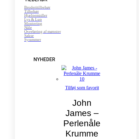
Broderitilbehør
Tilbehør
Hjælpemidler
Lys & Lup
Montering
Nåle
Overføring af mønster
Sakse
Syrammer
NYHEDER
Tilføj som favorit
John
James –
Perlenåle
Krumme