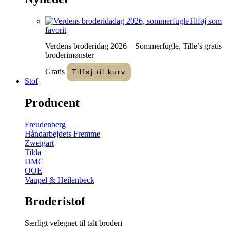
Tilføj som
favorit
Verdens broderidag 2026 – Sommerfugle, Tille’s gratis
broderimønster
Gratis
Tilføj til kurv
Stof
Producent
Freudenberg
Håndarbejdets Fremme
Zweigart
Tilda
DMC
OOE
Vaupel & Heilenbeck
Broderistof
Særligt velegnet til talt broderi