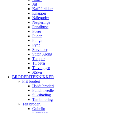
Jul
Kaffebrikker
Knapper
Nålepuder
Nøgleringe
Penalhuse
Poser
Puder
Punge
Pynt
Servietter
Stitch Along
Tæpper
Til børn
Til væggen
Æsker
BRODERITEKNIKKER
Frit broderi
Hvidt broderi
Punch needle
Silkshading
Tamburering
Talt broderi
Gobelin