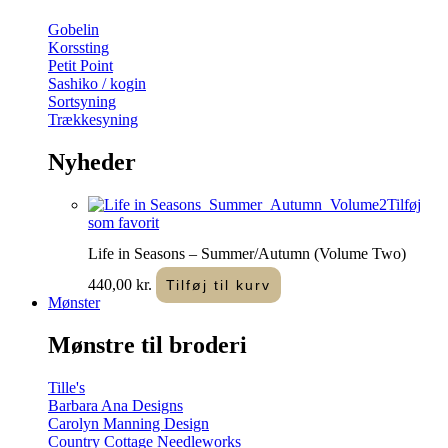
Gobelin
Korssting
Petit Point
Sashiko / kogin
Sortsyning
Trækkesyning
Nyheder
Tilføj
som favorit
Life in Seasons – Summer/Autumn (Volume Two)
440,00
kr.
Tilføj til kurv
Mønster
Mønstre til broderi
Tille's
Barbara Ana Designs
Carolyn Manning Design
Country Cottage Needleworks