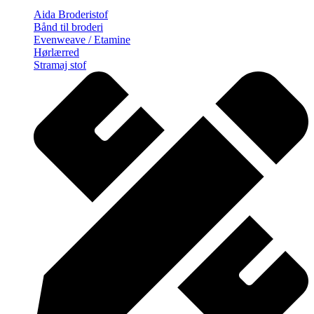
Aida Broderistof
Bånd til broderi
Evenweave / Etamine
Hørlærred
Stramaj stof