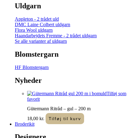
Uldgarn
Appleton - 2 trådet uld
DMC Laine Colbert uldgarn
Flora Wool uldgarn
Haandarbejdets Fremme - 2 trådet uldgarn
Se alle varianter af uldgarn
Blomstergarn
HF Blomstergarn
Nyheder
Tilføj som
favorit
Gütermann Ritråd – gul – 200 m
18,00
kr.
Tilføj til kurv
Broderikit
Designere