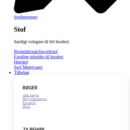
Stofberegner
Stof
Særligt velegnet til frit broderi
Bomulds/patchworkstof
Færdige tekstiler til broderi
Hørstof
Stof Metervarer
Tilbehør
BØGER
Alle bøger
Begynderbøger
Let øvet
Øvet
TILBEHØR