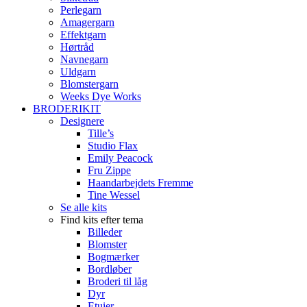
Perlegarn
Amagergarn
Effektgarn
Hørtråd
Navnegarn
Uldgarn
Blomstergarn
Weeks Dye Works
BRODERIKIT
Designere
Tille’s
Studio Flax
Emily Peacock
Fru Zippe
Haandarbejdets Fremme
Tine Wessel
Se alle kits
Find kits efter tema
Billeder
Blomster
Bogmærker
Bordløber
Broderi til låg
Dyr
Etuier