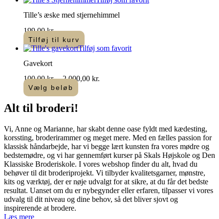
Tille’s æske med stjernehimmel
199,00
kr.
Tilføj til kurv
Tilføj som favorit
Gavekort
Prisinterval:
100,00
kr.
–
2.000,00
kr.
100,00 kr.
Vælg beløb
Dette
til
vare
2.000,00 kr.
Alt til
broderi
!​
har
flere
Vi, Anne og Marianne, har skabt denne oase fyldt med kædesting,
varianter.
korssting, broderirammer og meget mere. Med en fælles passion for
Mulighederne
klassisk håndarbejde, har vi begge lært kunsten fra vores mødre og
kan
bedstemødre, og vi har gennemført kurser på Skals Højskole og Den
vælges
Klassiske Broderiskole. I vores webshop finder du alt, hvad du
på
behøver til dit broderiprojekt. Vi tilbyder kvalitetsgarner, mønstre,
varesiden
kits og værktøj, der er nøje udvalgt for at sikre, at du får det bedste
resultat. Uanset om du er nybegynder eller erfaren, tilpasser vi vores
udvalg til dit niveau og dine behov, så det bliver sjovt og
inspirerende at brodere.
Læs mere