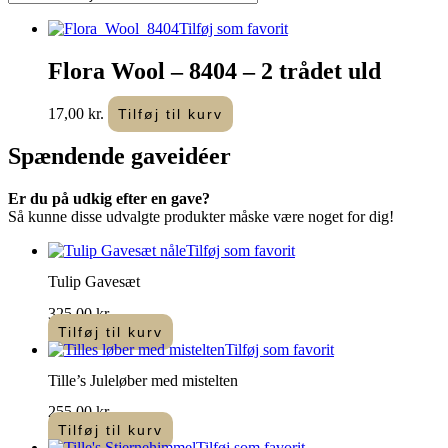
Tilføj som favorit
Flora Wool – 8404 – 2 trådet uld
17,00
kr.
Tilføj til kurv
Spændende
gaveidéer
Er du på udkig efter en gave?
Så kunne disse udvalgte produkter måske være noget for dig!
Tilføj som favorit
Tulip Gavesæt
325,00
kr.
Tilføj til kurv
Tilføj som favorit
Tille’s Juleløber med mistelten
255,00
kr.
Tilføj til kurv
Tilføj som favorit