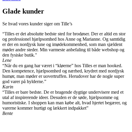
Glade kunder
Se hvad vores kunder siger om Tille’s
“Tilles er det absolutte bedste sted for brodøser. Der er altid en stor
og professionel hjælpsomhed hos Anne og Marianne. Og samtidig
er der en nordjysk lune og imødekommenhed, som man sjældent
møder andre steder. Min varmeste anbefaling til både webshop og
den fysiske butik."
Lene
“Når du en gang har været i “kløerne” hos Tilles er man hooked.
Den kompetence, hjælpsomhed og nærhed, krydret med nordjysk
humør, man møder er uovertruffen. Herudover har de nogle super
god varer på hylderne.”
Karin
“Tilles er bare bedste. De er bragende dygtige undervisere med et
utal af inspirerende ideer. Desuden er de søde, hjælpsomme og
humoristiske. I shoppen kan man købe alt, hvad hjertet begærer, og
varerne kommer hurtigt og lækkert indpakket”
Bente