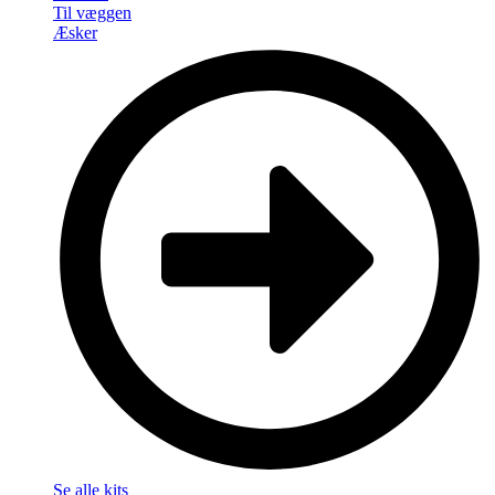
Til væggen
Æsker
Se alle kits