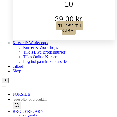
10
39,00
kr.
TILFØJ TIL
KURV
Kurser & Workshops
Kurser & Workshops
Tille’s Live Broderikurser
Tilles Online Kurser
Log ind på min kursusside
Tilbud
Shop
X
FORSIDE
Products
search
BRODERIGARN
Silketråd