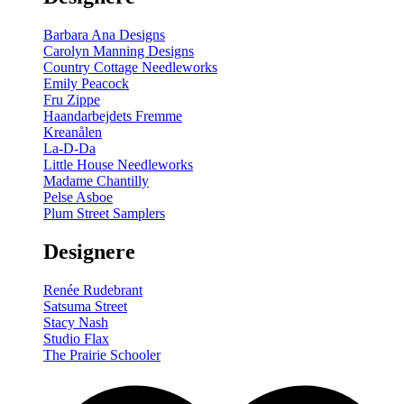
Barbara Ana Designs
Carolyn Manning Designs
Country Cottage Needleworks
Emily Peacock
Fru Zippe
Haandarbejdets Fremme
Kreanålen
La-D-Da
Little House Needleworks
Madame Chantilly
Pelse Asboe
Plum Street Samplers
Designere
Renée Rudebrant
Satsuma Street
Stacy Nash
Studio Flax
The Prairie Schooler