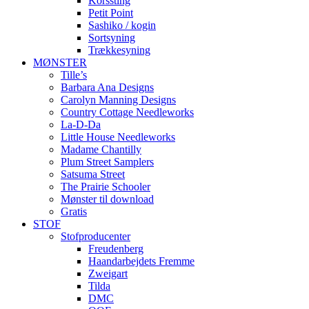
Korssting
Petit Point
Sashiko / kogin
Sortsyning
Trækkesyning
MØNSTER
Tille’s
Barbara Ana Designs
Carolyn Manning Designs
Country Cottage Needleworks
La-D-Da
Little House Needleworks
Madame Chantilly
Plum Street Samplers
Satsuma Street
The Prairie Schooler
Mønster til download
Gratis
STOF
Stofproducenter
Freudenberg
Haandarbejdets Fremme
Zweigart
Tilda
DMC