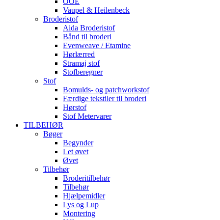
OOE
Vaupel & Heilenbeck
Broderistof
Aida Broderistof
Bånd til broderi
Evenweave / Etamine
Hørlærred
Stramaj stof
Stofberegner
Stof
Bomulds- og patchworkstof
Færdige tekstiler til broderi
Hørstof
Stof Metervarer
TILBEHØR
Bøger
Begynder
Let øvet
Øvet
Tilbehør
Broderitilbehør
Tilbehør
Hjælpemidler
Lys og Lup
Montering