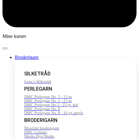
Mine kurser
Broderigarn
SILKETRÅD
Lene’s Silketråd
PERLEGARN
DMC Perlegarn No. 5 - 15 m
DMC Perlegarn No. 5 - 25 m
DMC Perlegarn No.5 - 25 gr. fed
DMC Perlegarn No. 8
DMC Perlegarn No. 8 - 10 gr. nøgle
BRODERIGARN
Mouliné broderigarn
DMC Coloris
Weeks Dye Works