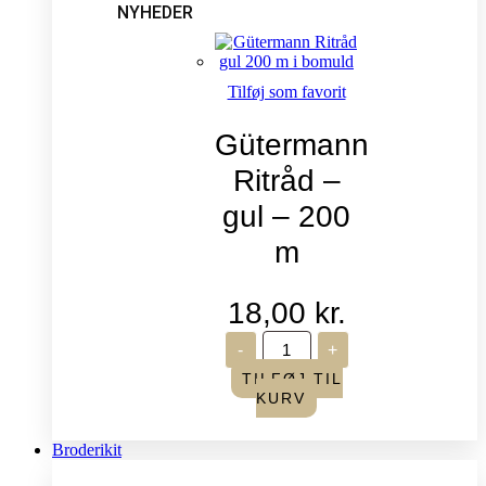
NYHEDER
Tilføj som favorit
Gütermann
Ritråd –
gul – 200
m
18,00
kr.
Gütermann
-
+
Ritråd
-
TILFØJ TIL
gul
KURV
-
200
m
Broderikit
antal