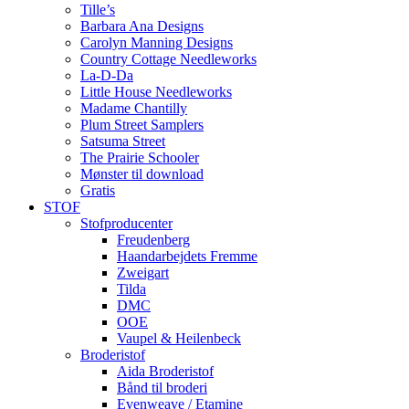
Tille’s
Barbara Ana Designs
Carolyn Manning Designs
Country Cottage Needleworks
La-D-Da
Little House Needleworks
Madame Chantilly
Plum Street Samplers
Satsuma Street
The Prairie Schooler
Mønster til download
Gratis
STOF
Stofproducenter
Freudenberg
Haandarbejdets Fremme
Zweigart
Tilda
DMC
OOE
Vaupel & Heilenbeck
Broderistof
Aida Broderistof
Bånd til broderi
Evenweave / Etamine