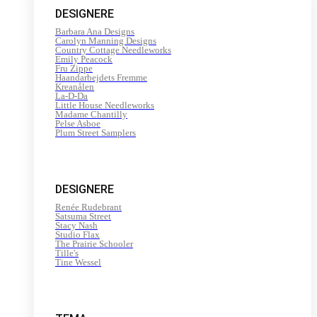
DESIGNERE
Barbara Ana Designs
Carolyn Manning Designs
Country Cottage Needleworks
Emily Peacock
Fru Zippe
Haandarbejdets Fremme
Kreanålen
La-D-Da
Little House Needleworks
Madame Chantilly
Pelse Asboe
Plum Street Samplers
DESIGNERE
Renée Rudebrant
Satsuma Street
Stacy Nash
Studio Flax
The Prairie Schooler
Tille's
Tine Wessel