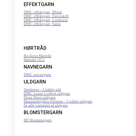
EFFEKTGARN
DMC effektgarn, Metal
DMC effektgarn, Farveskift
DMC effektgarn, Luminere
DMC effektgarn, Satin
HØRTRÅD
Bockens Hørtråd
Hørtråd 16/2
NAVNEGARN
DMC navnegarn
ULDGARN
Appleton - 2 trådet uld
DMC Laine Colbert uldgarn
Flora Wool uldgarn
Haandarbejdets Fremme - 2 trådet uldgarn
Se alle varianter af uldgarn
BLOMSTERGARN
HF Blomstergarn