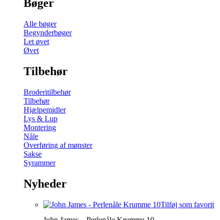
Bøger
Alle bøger
Begynderbøger
Let øvet
Øvet
Tilbehør
Broderitilbehør
Tilbehør
Hjælpemidler
Lys & Lup
Montering
Nåle
Overføring af mønster
Sakse
Syrammer
Nyheder
Tilføj som favorit
John James – Perlenåle Krumme 10