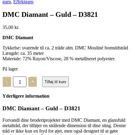
garn
,
Effektgarn
DMC Diamant – Guld – D3821
35,00
kr.
DMC Diamant
Tykkelse: svarende til ca. 2 tråde alm. DMC Mouliné bomuldstråd
Længde: ca. 35 meter
Materiale: 72% Rayon/Viscose, 28 % metalliseret polyester.
På lager
DMC
-
+
Tilføj til kurv
Diamant
-
Guld
Yderligere information
-
D3821
antal
DMC Diamant – Guld – D3821
Forvandl dine broderiprojekter med DMC Diamant, en glansfuld
metaltråd, der tilføjer en strålende dimension til dine sting. Denne
tråd er ikke kun en fryd for øjet, men også designet til at gøre