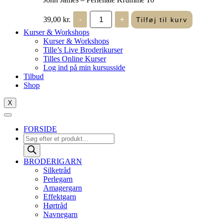
John
39,00
kr.
-
+
Tilføj til kurv
James
-
Kurser & Workshops
Perlenåle
Kurser & Workshops
Krumme
Tille’s Live Broderikurser
10
Tilles Online Kurser
antal
Log ind på min kursusside
Tilbud
Shop
X
FORSIDE
Products
search
BRODERIGARN
Silketråd
Perlegarn
Amagergarn
Effektgarn
Hørtråd
Navnegarn