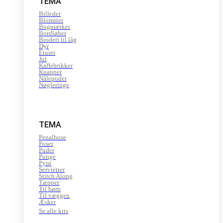
TEMA
Billeder
Blomster
Bogmærker
Bordløber
Broderi til låg
Dyr
Etuier
Jul
Kaffebrikker
Knapper
Nålepuder
Nøgleringe
TEMA
Penalhuse
Poser
Puder
Punge
Pynt
Servietter
Stitch Along
Tæpper
Til børn
Til væggen
Æsker
Se alle kits