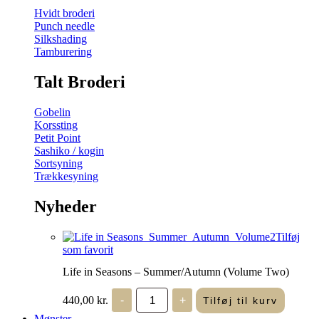
Hvidt broderi
Punch needle
Silkshading
Tamburering
Talt Broderi
Gobelin
Korssting
Petit Point
Sashiko / kogin
Sortsyning
Trækkesyning
Nyheder
Tilføj
som favorit
Life in Seasons – Summer/Autumn (Volume Two)
Life
440,00
kr.
-
+
Tilføj til kurv
in
Seasons
Mønster