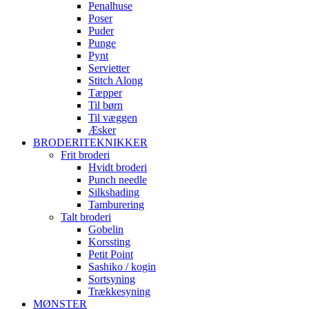
Penalhuse
Poser
Puder
Punge
Pynt
Servietter
Stitch Along
Tæpper
Til børn
Til væggen
Æsker
BRODERITEKNIKKER
Frit broderi
Hvidt broderi
Punch needle
Silkshading
Tamburering
Talt broderi
Gobelin
Korssting
Petit Point
Sashiko / kogin
Sortsyning
Trækkesyning
MØNSTER