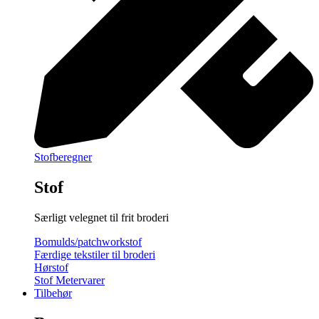
Stofberegner
Stof
Særligt velegnet til frit broderi
Bomulds/patchworkstof
Færdige tekstiler til broderi
Hørstof
Stof Metervarer
Tilbehør