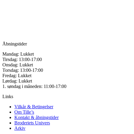
for håndarbejde
kan
vælges
Vandmanden 12B
på
9200 Aalborg SV
varesiden
Tlf.: +45
81987264
Mail:
info@tilles.dk
CVR: 42501328
Åbningstider
Mandag: Lukket
Tirsdag: 13:00-17:00
Onsdag: Lukket
Torsdag: 13:00-17:00
Fredag: Lukket
Lørdag: Lukket
1. søndag i måneden: 11:00-17:00
Links
Vilkår & Betingelser
Om Tille’s
Kontakt & åbningstider
Broderiets Univers
Arkiv