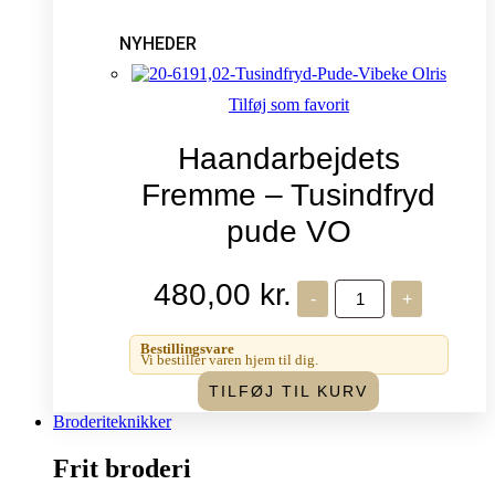
NYHEDER
Tilføj som favorit
Haandarbejdets
Fremme – Tusindfryd
pude VO
480,00
kr.
Haandarbejdets
-
+
Fremme
-
Tusindfryd
Bestillingsvare
pude
Vi bestiller varen hjem til dig.
VO
TILFØJ TIL KURV
antal
Broderiteknikker
Frit broderi