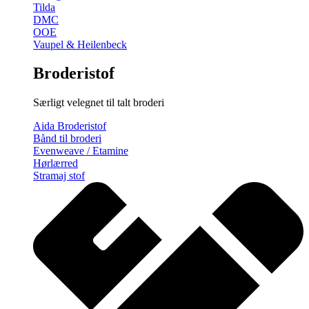
Tilda
DMC
OOE
Vaupel & Heilenbeck
Broderistof
Særligt velegnet til talt broderi
Aida Broderistof
Bånd til broderi
Evenweave / Etamine
Hørlærred
Stramaj stof