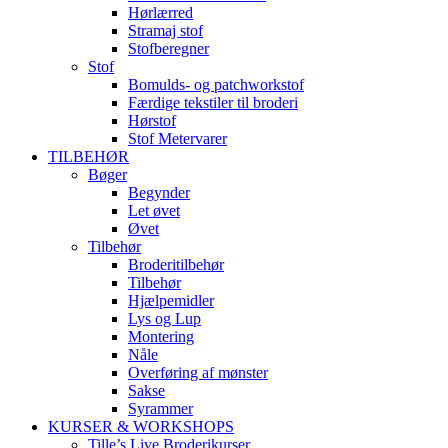
Hørlærred
Stramaj stof
Stofberegner
Stof
Bomulds- og patchworkstof
Færdige tekstiler til broderi
Hørstof
Stof Metervarer
TILBEHØR
Bøger
Begynder
Let øvet
Øvet
Tilbehør
Broderitilbehør
Tilbehør
Hjælpemidler
Lys og Lup
Montering
Nåle
Overføring af mønster
Sakse
Syrammer
KURSER & WORKSHOPS
Tille’s Live Broderikurser