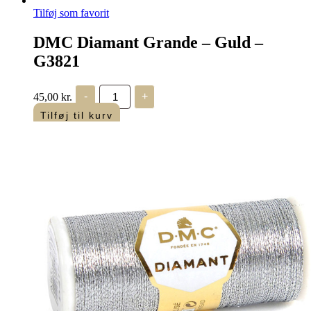
Tilføj som favorit
DMC Diamant Grande – Guld –
G3821
DMC
45,00
kr.
-
+
Diamant
Grande
Tilføj til kurv
-
Guld
-
G3821
antal