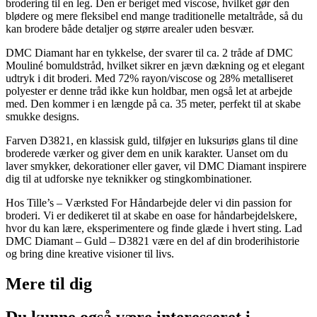
brodering til en leg. Den er beriget med viscose, hvilket gør den
blødere og mere fleksibel end mange traditionelle metaltråde, så du
kan brodere både detaljer og større arealer uden besvær.
DMC Diamant har en tykkelse, der svarer til ca. 2 tråde af DMC
Mouliné bomuldstråd, hvilket sikrer en jævn dækning og et elegant
udtryk i dit broderi. Med 72% rayon/viscose og 28% metalliseret
polyester er denne tråd ikke kun holdbar, men også let at arbejde
med. Den kommer i en længde på ca. 35 meter, perfekt til at skabe
smukke designs.
Farven D3821, en klassisk guld, tilføjer en luksuriøs glans til dine
broderede værker og giver dem en unik karakter. Uanset om du
laver smykker, dekorationer eller gaver, vil DMC Diamant inspirere
dig til at udforske nye teknikker og stingkombinationer.
Hos Tille’s – Værksted For Håndarbejde deler vi din passion for
broderi. Vi er dedikeret til at skabe en oase for håndarbejdelskere,
hvor du kan lære, eksperimentere og finde glæde i hvert sting. Lad
DMC Diamant – Guld – D3821 være en del af din broderihistorie
og bring dine kreative visioner til livs.
Mere til
dig
Du kunne også være interesseret i…