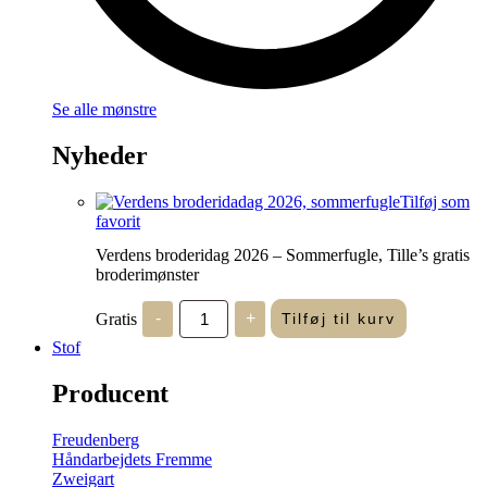
Se alle mønstre
Nyheder
Tilføj som
favorit
Verdens broderidag 2026 – Sommerfugle, Tille’s gratis
broderimønster
Verdens
Gratis
-
+
Tilføj til kurv
broderidag
2026
Stof
-
Sommerfugle,
Producent
Tille's
gratis
broderimønster
Freudenberg
antal
Håndarbejdets Fremme
Zweigart