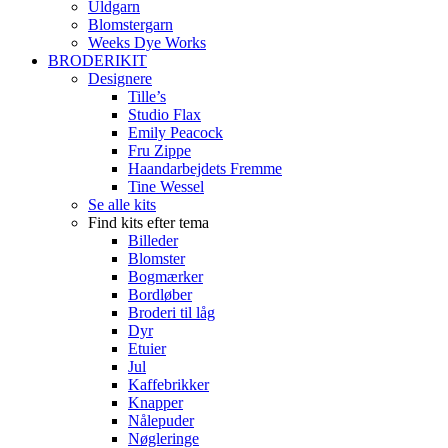
Uldgarn
Blomstergarn
Weeks Dye Works
BRODERIKIT
Designere
Tille’s
Studio Flax
Emily Peacock
Fru Zippe
Haandarbejdets Fremme
Tine Wessel
Se alle kits
Find kits efter tema
Billeder
Blomster
Bogmærker
Bordløber
Broderi til låg
Dyr
Etuier
Jul
Kaffebrikker
Knapper
Nålepuder
Nøgleringe