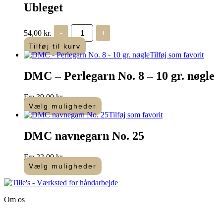
Ubleget
Bockens
54,00
kr.
-
+
hørtråd
-
Tilføj til kurv
broderitråd
Tilføj som favorit
-
60/2
DMC – Perlegarn No. 8 – 10 gr. nøgle
Ubleget
antal
Fra
39,00
kr.
Vælg muligheder
Dette
Tilføj som favorit
vare
har
DMC navnegarn No. 25
flere
varianter.
Fra
22,00
kr.
Mulighederne
Vælg muligheder
kan
Dette
vælges
vare
på
har
varesiden
Om os
flere
varianter.
Tille’s – Værksted
Mulighederne