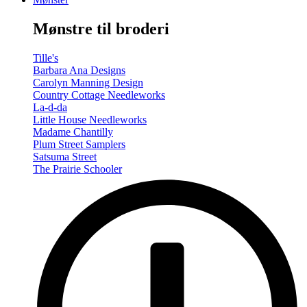
-
Summer/Autumn
Mønstre til broderi
(Volume
Two)
antal
Tille's
Barbara Ana Designs
Carolyn Manning Design
Country Cottage Needleworks
La-d-da
Little House Needleworks
Madame Chantilly
Plum Street Samplers
Satsuma Street
The Prairie Schooler