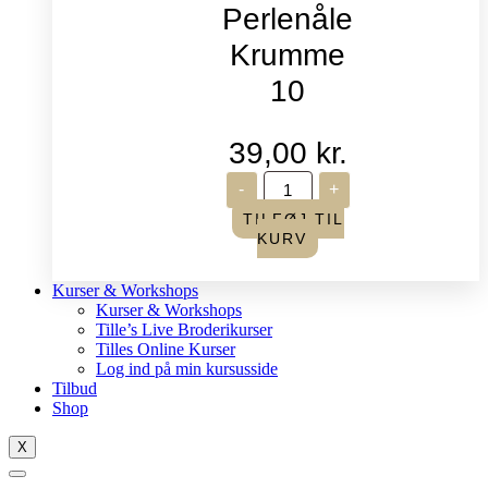
Perlenåle
Krumme
10
39,00
kr.
John
-
+
James
-
TILFØJ TIL
Perlenåle
KURV
Krumme
10
antal
Kurser & Workshops
Kurser & Workshops
Tille’s Live Broderikurser
Tilles Online Kurser
Log ind på min kursusside
Tilbud
Shop
X