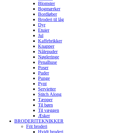
Blomster
Bogmærker
Bordløber
Broderi til låg
Dyr
Etuier
Jul
Kaffebrikker
Knapper
Nålepuder
Nøgleringe
Penalhuse
Poser
Puder
Punge
Pynt
Servietter
Stitch Along
Tæpper
Til børn
Til væggen
Æsker
BRODERITEKNIKKER
Frit broderi
Hvidt broderi