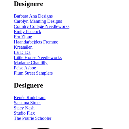
Designere
200
m
antal
Barbara Ana Designs
Carolyn Manning Designs
Country Cottage Needleworks
Emily Peacock
Fru Zippe
Haandarbejdets Fremme
Kreanålen
La-D-Da
Little House Needleworks
Madame Chantilly
Pelse Asboe
Plum Street Samplers
Designere
Renée Rudebrant
Satsuma Street
Stacy Nash
Studio Flax
The Prairie Schooler