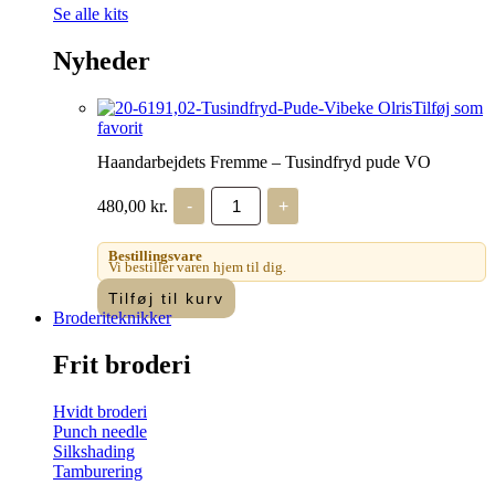
Se alle kits
Nyheder
Tilføj som
favorit
Haandarbejdets Fremme – Tusindfryd pude VO
Haandarbejdets
480,00
kr.
-
+
Fremme
-
Tusindfryd
Bestillingsvare
pude
Vi bestiller varen hjem til dig.
VO
Tilføj til kurv
antal
Broderiteknikker
Frit broderi
Hvidt broderi
Punch needle
Silkshading
Tamburering