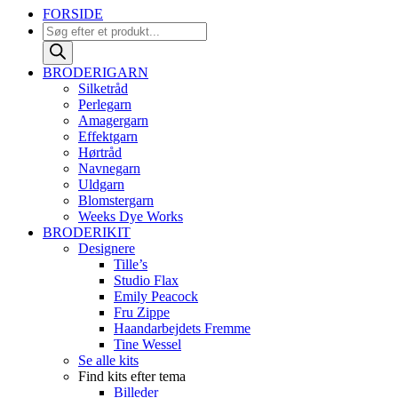
FORSIDE
Products
search
BRODERIGARN
Silketråd
Perlegarn
Amagergarn
Effektgarn
Hørtråd
Navnegarn
Uldgarn
Blomstergarn
Weeks Dye Works
BRODERIKIT
Designere
Tille’s
Studio Flax
Emily Peacock
Fru Zippe
Haandarbejdets Fremme
Tine Wessel
Se alle kits
Find kits efter tema
Billeder