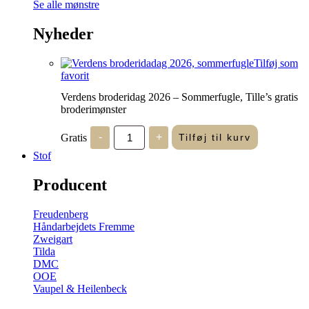
Se alle mønstre
Nyheder
Tilføj som
favorit
Verdens broderidag 2026 – Sommerfugle, Tille’s gratis
broderimønster
Verdens
Gratis
-
+
Tilføj til kurv
broderidag
2026
Stof
-
Sommerfugle,
Producent
Tille's
gratis
broderimønster
Freudenberg
antal
Håndarbejdets Fremme
Zweigart
Tilda
DMC
OOE
Vaupel & Heilenbeck