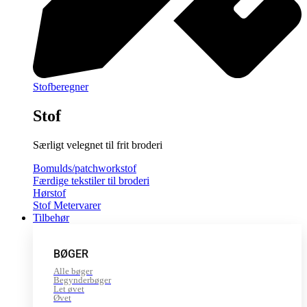
Stofberegner
Stof
Særligt velegnet til frit broderi
Bomulds/patchworkstof
Færdige tekstiler til broderi
Hørstof
Stof Metervarer
Tilbehør
BØGER
Alle bøger
Begynderbøger
Let øvet
Øvet