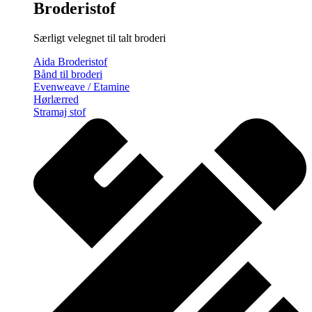
Broderistof
Særligt velegnet til talt broderi
Aida Broderistof
Bånd til broderi
Evenweave / Etamine
Hørlærred
Stramaj stof