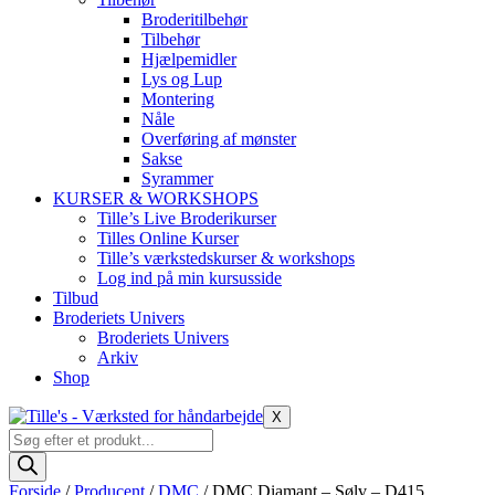
Broderitilbehør
Tilbehør
Hjælpemidler
Lys og Lup
Montering
Nåle
Overføring af mønster
Sakse
Syrammer
KURSER & WORKSHOPS
Tille’s Live Broderikurser
Tilles Online Kurser
Tille’s værkstedskurser & workshops
Log ind på min kursusside
Tilbud
Broderiets Univers
Broderiets Univers
Arkiv
Shop
X
Products
search
Forside
/
Producent
/
DMC
/ DMC Diamant – Sølv – D415