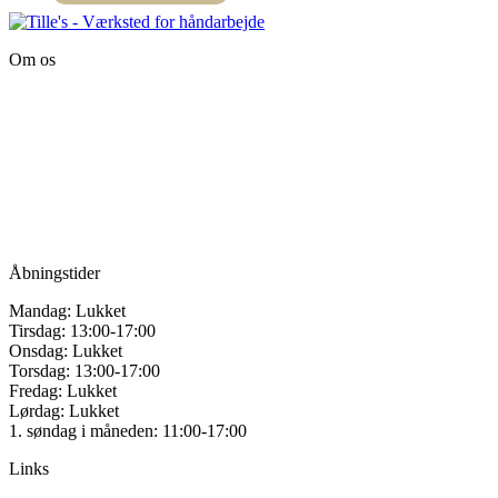
Dette
vælges
vare
på
har
varesiden
Om os
flere
varianter.
Tille’s – Værksted
Mulighederne
for håndarbejde
kan
vælges
Vandmanden 12B
på
9200 Aalborg SV
varesiden
Tlf.: +45
81987264
Mail:
info@tilles.dk
CVR: 42501328
Åbningstider
Mandag: Lukket
Tirsdag: 13:00-17:00
Onsdag: Lukket
Torsdag: 13:00-17:00
Fredag: Lukket
Lørdag: Lukket
1. søndag i måneden: 11:00-17:00
Links