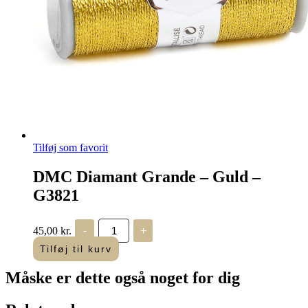
Tilføj som favorit
DMC Diamant Grande – Guld –
G3821
DMC
45,00
kr.
-
+
Diamant
Grande
Tilføj til kurv
-
Guld
Måske er dette også
noget for dig
-
G3821
antal