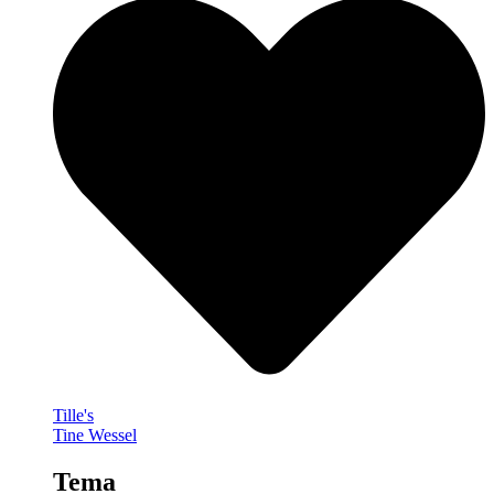
Tille's
Tine Wessel
Tema