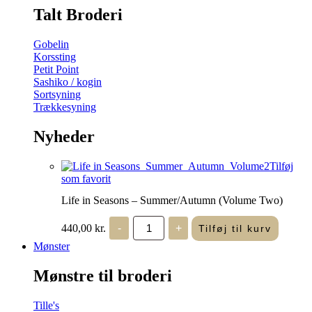
Talt Broderi
Gobelin
Korssting
Petit Point
Sashiko / kogin
Sortsyning
Trækkesyning
Nyheder
Tilføj
som favorit
Life in Seasons – Summer/Autumn (Volume Two)
Life
440,00
kr.
-
+
Tilføj til kurv
in
Seasons
Mønster
-
Summer/Autumn
Mønstre til broderi
(Volume
Two)
antal
Tille's