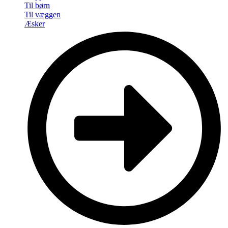
Til børn
Til væggen
Æsker