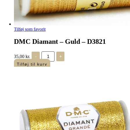
Tilføj som favorit
DMC Diamant – Guld – D3821
DMC
35,00
kr.
-
+
Diamant
-
Tilføj til kurv
Guld
-
D3821
antal