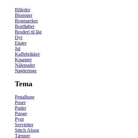
Billeder
Blomster
Bogmærker
Bordløber
Broderi til låg
Dyr
Etuier
Jul
Kaffebrikker
Knapper
Nålepuder
Nøgleringe
Tema
Penalhuse
Poser
Puder
Punge
Pynt
Servietter
Stitch Along
Tæpper