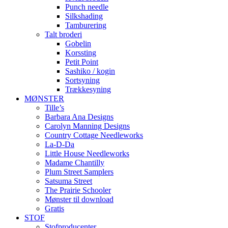
Punch needle
Silkshading
Tamburering
Talt broderi
Gobelin
Korssting
Petit Point
Sashiko / kogin
Sortsyning
Trækkesyning
MØNSTER
Tille’s
Barbara Ana Designs
Carolyn Manning Designs
Country Cottage Needleworks
La-D-Da
Little House Needleworks
Madame Chantilly
Plum Street Samplers
Satsuma Street
The Prairie Schooler
Mønster til download
Gratis
STOF
Stofproducenter