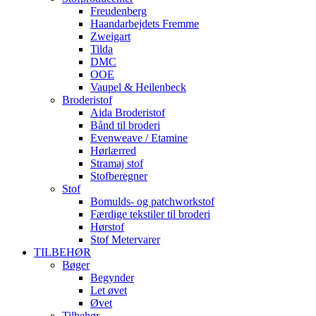
Freudenberg
Haandarbejdets Fremme
Zweigart
Tilda
DMC
OOE
Vaupel & Heilenbeck
Broderistof
Aida Broderistof
Bånd til broderi
Evenweave / Etamine
Hørlærred
Stramaj stof
Stofberegner
Stof
Bomulds- og patchworkstof
Færdige tekstiler til broderi
Hørstof
Stof Metervarer
TILBEHØR
Bøger
Begynder
Let øvet
Øvet
Tilbehør