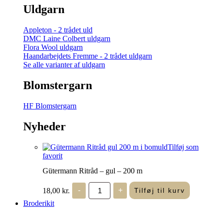
Uldgarn
Appleton - 2 trådet uld
DMC Laine Colbert uldgarn
Flora Wool uldgarn
Haandarbejdets Fremme - 2 trådet uldgarn
Se alle varianter af uldgarn
Blomstergarn
HF Blomstergarn
Nyheder
Tilføj som
favorit
Gütermann Ritråd – gul – 200 m
Gütermann
18,00
kr.
-
+
Tilføj til kurv
Ritråd
-
Broderikit
gul
-