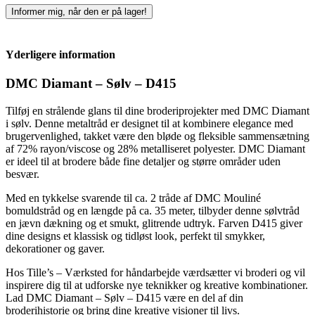
Informer mig, når den er på lager!
Yderligere information
DMC Diamant – Sølv – D415
Tilføj en strålende glans til dine broderiprojekter med DMC Diamant
i sølv. Denne metaltråd er designet til at kombinere elegance med
brugervenlighed, takket være den bløde og fleksible sammensætning
af 72% rayon/viscose og 28% metalliseret polyester. DMC Diamant
er ideel til at brodere både fine detaljer og større områder uden
besvær.
Med en tykkelse svarende til ca. 2 tråde af DMC Mouliné
bomuldstråd og en længde på ca. 35 meter, tilbyder denne sølvtråd
en jævn dækning og et smukt, glitrende udtryk. Farven D415 giver
dine designs et klassisk og tidløst look, perfekt til smykker,
dekorationer og gaver.
Hos Tille’s – Værksted for håndarbejde værdsætter vi broderi og vil
inspirere dig til at udforske nye teknikker og kreative kombinationer.
Lad DMC Diamant – Sølv – D415 være en del af din
broderihistorie og bring dine kreative visioner til livs.