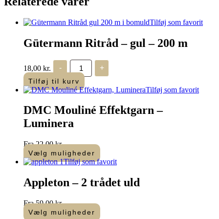
Relaterede varer
Tilføj som favorit
Gütermann Ritråd – gul – 200 m
Gütermann
18,00
kr.
-
+
Ritråd
-
Tilføj til kurv
gul
Tilføj som favorit
-
200
DMC Mouliné Effektgarn –
m
antal
Luminera
Fra
22,00
kr.
Vælg muligheder
Dette
Tilføj som favorit
vare
har
Appleton – 2 trådet uld
flere
varianter.
Fra
59,00
kr.
Mulighederne
Vælg muligheder
kan