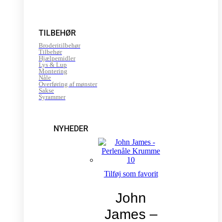
TILBEHØR
Broderitilbehør
Tilbehør
Hjælpemidler
Lys & Lup
Montering
Nåle
Overføring af mønster
Sakse
Syrammer
NYHEDER
Tilføj som favorit
John
James –