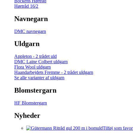
Bockens Hørtråd
Hørtråd 16/2
Navnegarn
DMC navnegarn
Uldgarn
Appleton - 2 trådet uld
DMC Laine Colbert uldgarn
Flora Wool uldgarn
Haandarbejdets Fremme - 2 trådet uldgarn
Se alle varianter af uldgarn
Blomstergarn
HF Blomstergarn
Nyheder
Tilføj som favor