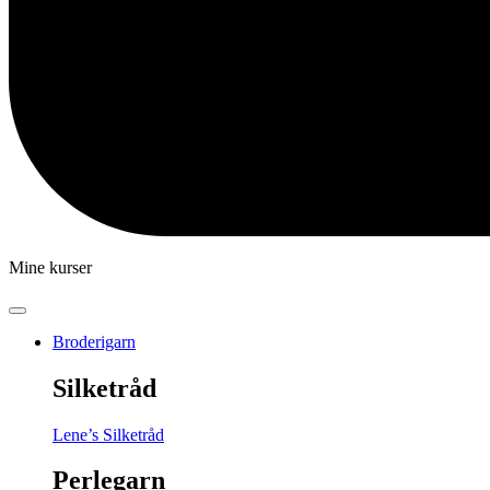
Mine kurser
Broderigarn
Silketråd
Lene’s Silketråd
Perlegarn