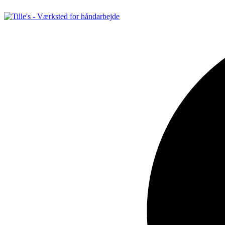
Videre
til
indhold