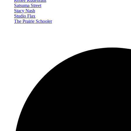
Renée Rudebrant
Satsuma Street
Stacy Nash
Studio Flax
The Prairie Schooler