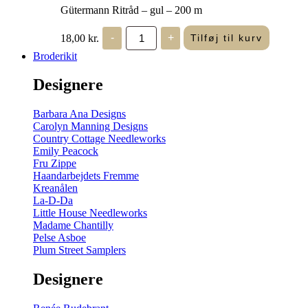
Gütermann Ritråd – gul – 200 m
Gütermann
18,00
kr.
-
+
Tilføj til kurv
Ritråd
-
Broderikit
gul
-
Designere
200
m
antal
Barbara Ana Designs
Carolyn Manning Designs
Country Cottage Needleworks
Emily Peacock
Fru Zippe
Haandarbejdets Fremme
Kreanålen
La-D-Da
Little House Needleworks
Madame Chantilly
Pelse Asboe
Plum Street Samplers
Designere