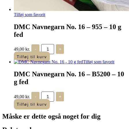
Tilføj som favorit
DMC Navnegarn No. 16 – 955 – 10 g
fed
DMC
49,00
kr.
-
+
Navnegarn
No.
Tilføj til kurv
16
Tilføj som favorit
-
955
DMC Navnegarn No. 16 – B5200 – 10
-
10
g fed
g
fed
antal
DMC
49,00
kr.
-
+
Navnegarn
No.
Tilføj til kurv
16
-
Måske er dette også
noget for dig
B5200
-
10