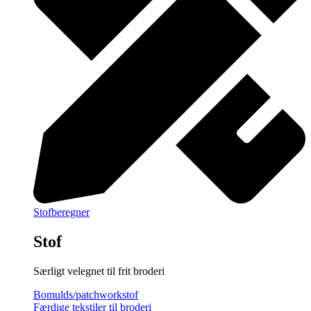
Stofberegner
Stof
Særligt velegnet til frit broderi
Bomulds/patchworkstof
Færdige tekstiler til broderi