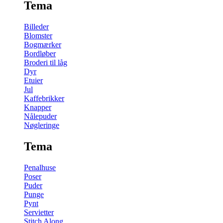
Tema
Billeder
Blomster
Bogmærker
Bordløber
Broderi til låg
Dyr
Etuier
Jul
Kaffebrikker
Knapper
Nålepuder
Nøgleringe
Tema
Penalhuse
Poser
Puder
Punge
Pynt
Servietter
Stitch Along