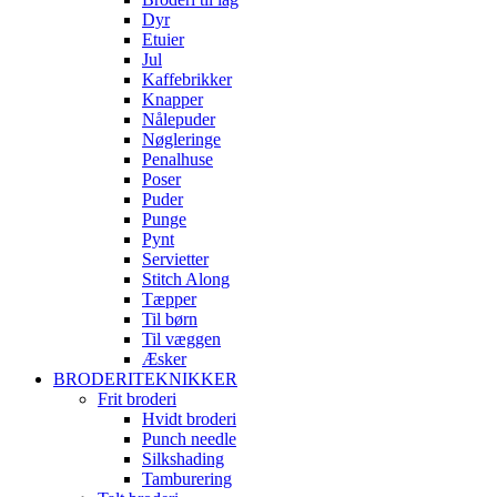
Dyr
Etuier
Jul
Kaffebrikker
Knapper
Nålepuder
Nøgleringe
Penalhuse
Poser
Puder
Punge
Pynt
Servietter
Stitch Along
Tæpper
Til børn
Til væggen
Æsker
BRODERITEKNIKKER
Frit broderi
Hvidt broderi
Punch needle
Silkshading
Tamburering