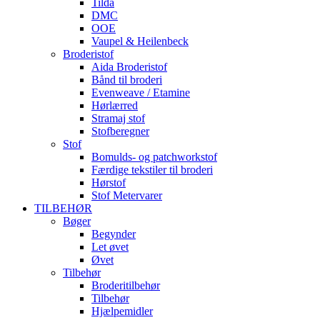
Tilda
DMC
OOE
Vaupel & Heilenbeck
Broderistof
Aida Broderistof
Bånd til broderi
Evenweave / Etamine
Hørlærred
Stramaj stof
Stofberegner
Stof
Bomulds- og patchworkstof
Færdige tekstiler til broderi
Hørstof
Stof Metervarer
TILBEHØR
Bøger
Begynder
Let øvet
Øvet
Tilbehør
Broderitilbehør
Tilbehør
Hjælpemidler