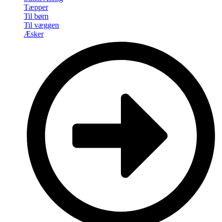
Tæpper
Til børn
Til væggen
Æsker