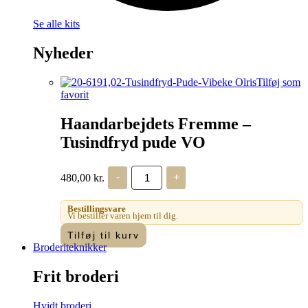
Se alle kits
Nyheder
Tilføj som
favorit
Haandarbejdets Fremme –
Tusindfryd pude VO
Haandarbejdets
480,00
kr.
-
+
Fremme
-
Tusindfryd
Bestillingsvare
pude
Vi bestiller varen hjem til dig.
VO
Tilføj til kurv
antal
Broderiteknikker
Frit broderi
Hvidt broderi