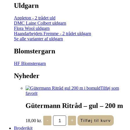
Uldgarn
Appleton - 2 trådet uld
DMC Laine Colbert uldgarn
Flora Wool uldgarn
Haandarbejdets Fremme - 2 trådet uldgarn
Se alle varianter af uldgarn
Blomstergarn
HF Blomstergarn
Nyheder
Tilføj som
favorit
Gütermann Ritråd – gul – 200 m
Gütermann
18,00
kr.
-
+
Tilføj til kurv
Ritråd
-
Broderikit