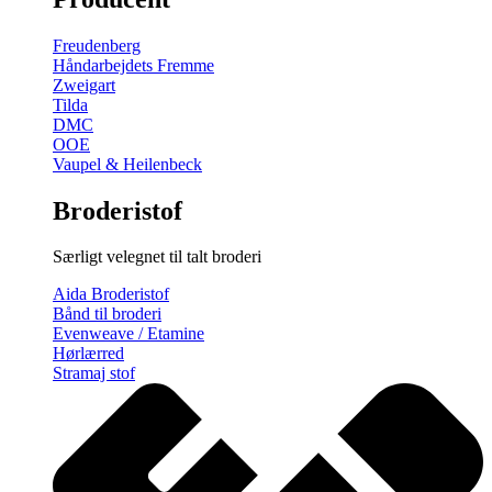
gratis
broderimønster
Freudenberg
antal
Håndarbejdets Fremme
Zweigart
Tilda
DMC
OOE
Vaupel & Heilenbeck
Broderistof
Særligt velegnet til talt broderi
Aida Broderistof
Bånd til broderi
Evenweave / Etamine
Hørlærred
Stramaj stof