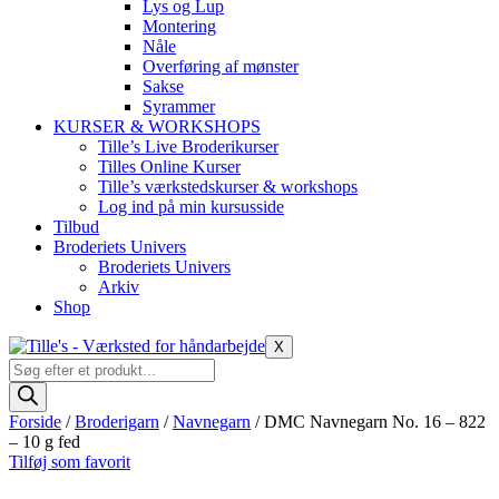
Lys og Lup
Montering
Nåle
Overføring af mønster
Sakse
Syrammer
KURSER & WORKSHOPS
Tille’s Live Broderikurser
Tilles Online Kurser
Tille’s værkstedskurser & workshops
Log ind på min kursusside
Tilbud
Broderiets Univers
Broderiets Univers
Arkiv
Shop
X
Products
search
Forside
/
Broderigarn
/
Navnegarn
/ DMC Navnegarn No. 16 – 822
– 10 g fed
Tilføj som favorit