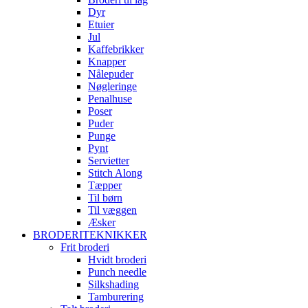
Dyr
Etuier
Jul
Kaffebrikker
Knapper
Nålepuder
Nøgleringe
Penalhuse
Poser
Puder
Punge
Pynt
Servietter
Stitch Along
Tæpper
Til børn
Til væggen
Æsker
BRODERITEKNIKKER
Frit broderi
Hvidt broderi
Punch needle
Silkshading
Tamburering