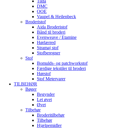
Tilda
DMC
OOE
Vaupel & Heilenbeck
Broderistof
Aida Broderistof
Bånd til broderi
Evenweave / Etamine
Hørlærred
Stramaj stof
Stofberegner
Stof
Bomulds- og patchworkstof
Færdige tekstiler til broderi
Hørstof
Stof Metervarer
TILBEHØR
Bøger
Begynder
Let øvet
Øvet
Tilbehør
Broderitilbehør
Tilbehør
Hjælpemidler