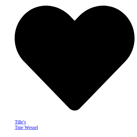
Tille's
Tine Wessel