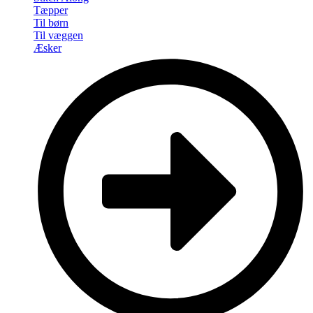
Tæpper
Til børn
Til væggen
Æsker