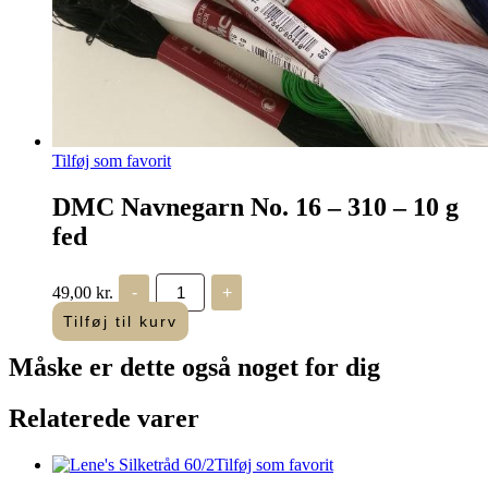
Tilføj som favorit
DMC Navnegarn No. 16 – 310 – 10 g
fed
DMC
49,00
kr.
-
+
Navnegarn
No.
Tilføj til kurv
16
-
Måske er dette også
noget for dig
310
-
10
Relaterede varer
g
fed
antal
Tilføj som favorit