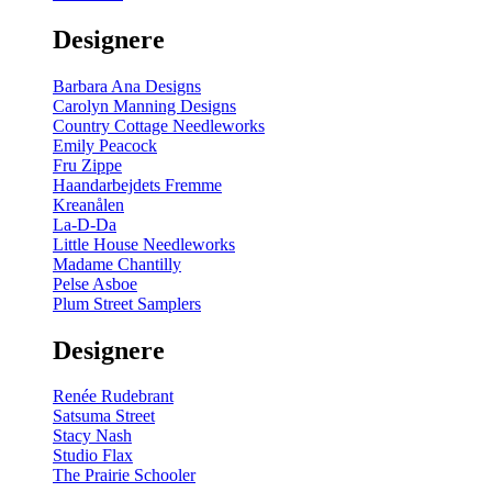
gul
-
Designere
200
m
antal
Barbara Ana Designs
Carolyn Manning Designs
Country Cottage Needleworks
Emily Peacock
Fru Zippe
Haandarbejdets Fremme
Kreanålen
La-D-Da
Little House Needleworks
Madame Chantilly
Pelse Asboe
Plum Street Samplers
Designere
Renée Rudebrant
Satsuma Street
Stacy Nash
Studio Flax
The Prairie Schooler