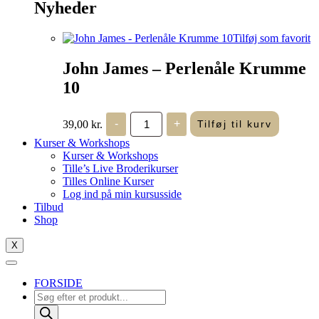
Nyheder
Tilføj som favorit
John James – Perlenåle Krumme
10
John
39,00
kr.
-
+
Tilføj til kurv
James
-
Kurser & Workshops
Perlenåle
Kurser & Workshops
Krumme
Tille’s Live Broderikurser
10
Tilles Online Kurser
antal
Log ind på min kursusside
Tilbud
Shop
X
FORSIDE
Products
search