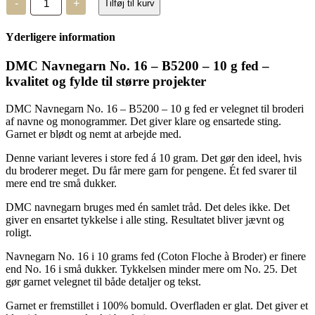
-
+
Tilføj til kurv
Navnegarn
No.
16
Yderligere information
-
B5200
-
DMC Navnegarn No. 16 – B5200 – 10 g fed –
10
kvalitet og fylde til større projekter
g
fed
antal
DMC Navnegarn No. 16 – B5200 – 10 g fed er velegnet til broderi
af navne og monogrammer. Det giver klare og ensartede sting.
Garnet er blødt og nemt at arbejde med.
Denne variant leveres i store fed á 10 gram. Det gør den ideel, hvis
du broderer meget. Du får mere garn for pengene. Ét fed svarer til
mere end tre små dukker.
DMC navnegarn bruges med én samlet tråd. Det deles ikke. Det
giver en ensartet tykkelse i alle sting. Resultatet bliver jævnt og
roligt.
Navnegarn No. 16 i 10 grams fed (Coton Floche à Broder) er finere
end No. 16 i små dukker. Tykkelsen minder mere om No. 25. Det
gør garnet velegnet til både detaljer og tekst.
Garnet er fremstillet i 100% bomuld. Overfladen er glat. Det giver et