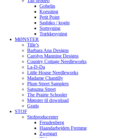
Talt broderi
Gobelin
Korssting
Petit Point
Sashiko / kogin
Sortsyning
Trækkesyning
MØNSTER
Tille’s
Barbara Ana Designs
Carolyn Manning Designs
Country Cottage Needleworks
La-D-Da
Little House Needleworks
Madame Chantilly
Plum Street Samplers
Satsuma Street
The Prairie Schooler
Mønster til download
Gratis
STOF
Stofproducenter
Freudenberg
Haandarbejdets Fremme
Zweigart