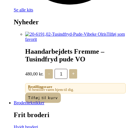
Se alle kits
Nyheder
Tilføj som
favorit
Haandarbejdets Fremme –
Tusindfryd pude VO
Haandarbejdets
480,00
kr.
-
+
Fremme
-
Tusindfryd
Bestillingsvare
pude
Vi bestiller varen hjem til dig.
VO
Tilføj til kurv
antal
Broderiteknikker
Frit broderi
Hvidt broderi