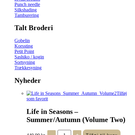
Punch needle
Silkshading
Tamburering
Talt Broderi
Gobelin
Korssting
Petit Point
Sashiko / kogin
Sortsyning
Trækkesyning
Nyheder
Tilføj
som favorit
Life in Seasons –
Summer/Autumn (Volume Two)
Life
440,00
kr.
-
+