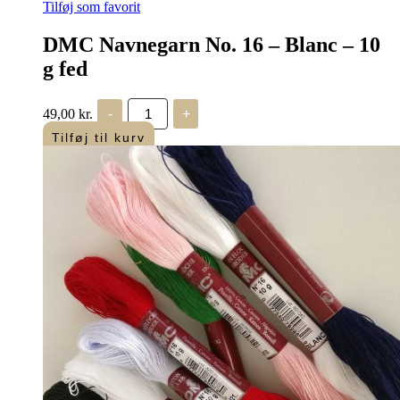
Tilføj som favorit
DMC Navnegarn No. 16 – Blanc – 10
g fed
DMC
49,00
kr.
-
+
Navnegarn
No.
Tilføj til kurv
16
-
Blanc
-
10
g
fed
antal