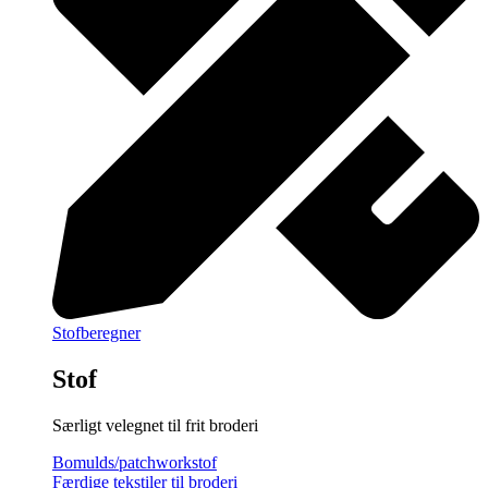
Stofberegner
Stof
Særligt velegnet til frit broderi
Bomulds/patchworkstof
Færdige tekstiler til broderi