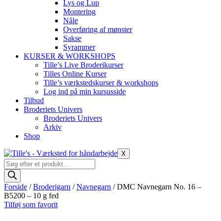
Lys og Lup
Montering
Nåle
Overføring af mønster
Sakse
Syrammer
KURSER & WORKSHOPS
Tille’s Live Broderikurser
Tilles Online Kurser
Tille’s værkstedskurser & workshops
Log ind på min kursusside
Tilbud
Broderiets Univers
Broderiets Univers
Arkiv
Shop
X
Products
search
Forside
/
Broderigarn
/
Navnegarn
/ DMC Navnegarn No. 16 –
B5200 – 10 g fed
Tilføj som favorit