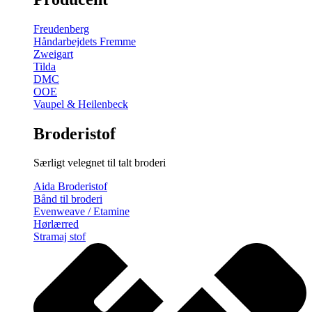
gratis
broderimønster
Freudenberg
antal
Håndarbejdets Fremme
Zweigart
Tilda
DMC
OOE
Vaupel & Heilenbeck
Broderistof
Særligt velegnet til talt broderi
Aida Broderistof
Bånd til broderi
Evenweave / Etamine
Hørlærred
Stramaj stof