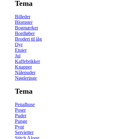
Tema
Billeder
Blomster
Bogmærker
Bordløber
Broderi til låg
Dyr
Etuier
Jul
Kaffebrikker
Knapper
Nålepuder
Nøgleringe
Tema
Penalhuse
Poser
Puder
Punge
Pynt
Servietter
Stitch Along