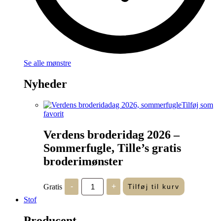
Se alle mønstre
Nyheder
Tilføj som
favorit
Verdens broderidag 2026 –
Sommerfugle, Tille’s gratis
broderimønster
Verdens
Gratis
-
+
Tilføj til kurv
broderidag
2026
Stof
-
Sommerfugle,
Producent
Tille's