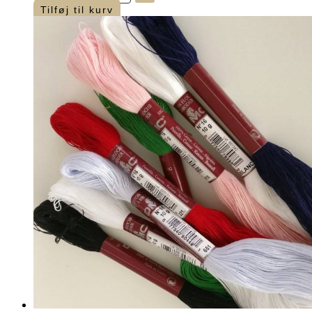
No.
Tilføj til kurv
16
-
Ecru
-
10
g
fed
antal