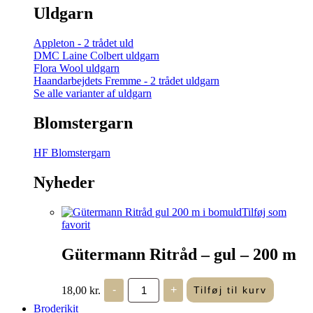
Uldgarn
Appleton - 2 trådet uld
DMC Laine Colbert uldgarn
Flora Wool uldgarn
Haandarbejdets Fremme - 2 trådet uldgarn
Se alle varianter af uldgarn
Blomstergarn
HF Blomstergarn
Nyheder
Tilføj som
favorit
Gütermann Ritråd – gul – 200 m
Gütermann
18,00
kr.
-
+
Tilføj til kurv
Ritråd
-
Broderikit