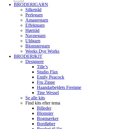
BRODERIGARN
Silketråd
Perlegarn
Amagergarn
Effektgarn
Hørtråd
Navnegarn
Uldgarn
Blomstergarn
Weeks Dye Works
BRODERIKIT
Designere
Tille’s
Studio Flax
Emily Peacock
Fru Zippe
Haandarbejdets Fremme
Tine Wessel
Se alle kits
Find kits efter tema
Billeder
Blomster
Bogmærker
Bordløber
Broderi til låg