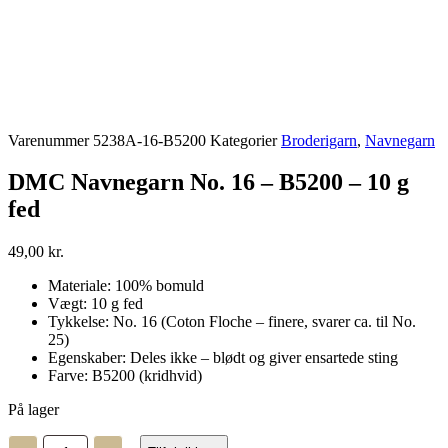
Varenummer
5238A-16-B5200
Kategorier
Broderigarn
,
Navnegarn
DMC Navnegarn No. 16 – B5200 – 10 g
fed
49,00
kr.
Materiale: 100% bomuld
Vægt: 10 g fed
Tykkelse: No. 16 (Coton Floche – finere, svarer ca. til No.
25)
Egenskaber: Deles ikke – blødt og giver ensartede sting
Farve: B5200 (kridhvid)
På lager
DMC