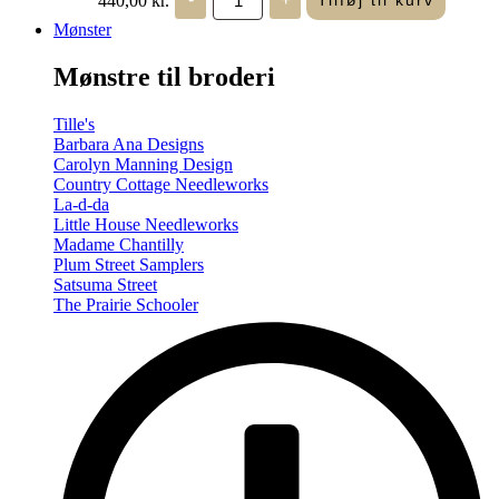
Tilføj til kurv
in
Seasons
Mønster
-
Summer/Autumn
Mønstre til broderi
(Volume
Two)
antal
Tille's
Barbara Ana Designs
Carolyn Manning Design
Country Cottage Needleworks
La-d-da
Little House Needleworks
Madame Chantilly
Plum Street Samplers
Satsuma Street
The Prairie Schooler