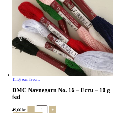
Tilføj som favorit
DMC Navnegarn No. 16 – Ecru – 10 g
fed
DMC
49,00
kr.
-
+
Navnegarn