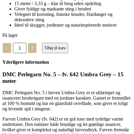
15 meter / 3,33 g – klar til brug uden opdeling
Giver fyldige og markante sting i broderi
Velegnet til korssting, franske knuder, Hardanger og
dekorative sting
Ideel til skygger, jordtoner og naturinspirerede motiver
På lager
DMC
-
+
Tilføj til kurv
Perlegarn
No.
5
Yderligere information
-
fv.
642
DMC Perlegarn No. 5 – fv. 642 Umbra Grey – 15
-
meter
15
meter
antal
DMC Perlegarn No. 5 i farven Umbra Grey er et afdæmpet og
nuanceret broderigarn med en jordnær karakter. Garnet er fremstillet
af 100 % bomuld og har en glansfuld overflade, som giver et roligt
og levende spil i stingene.
Farven Umbra Grey (fv. 642) er en grå tone med tydelige varme
undertoner. Den rummer både brunlige og let grønlige nuancer,
hvilket giver et komplekst og naturligt farveudtryk. Farven fremstår