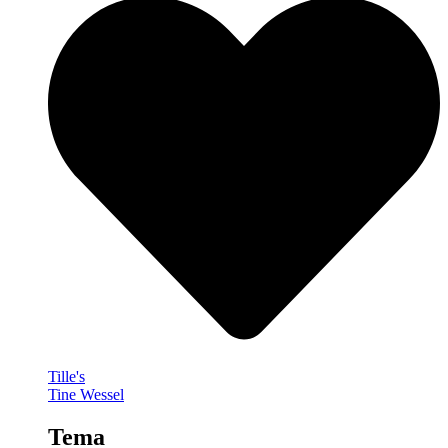
Tille's
Tine Wessel
Tema