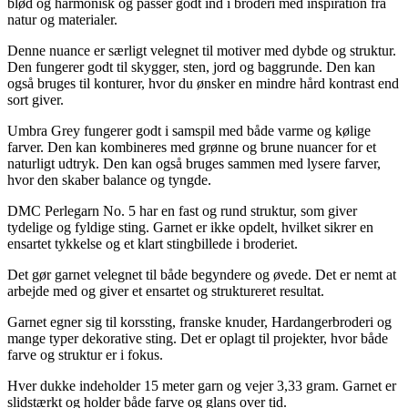
blød og harmonisk og passer godt ind i broderi med inspiration fra
natur og materialer.
Denne nuance er særligt velegnet til motiver med dybde og struktur.
Den fungerer godt til skygger, sten, jord og baggrunde. Den kan
også bruges til konturer, hvor du ønsker en mindre hård kontrast end
sort giver.
Umbra Grey fungerer godt i samspil med både varme og kølige
farver. Den kan kombineres med grønne og brune nuancer for et
naturligt udtryk. Den kan også bruges sammen med lysere farver,
hvor den skaber balance og tyngde.
DMC Perlegarn No. 5 har en fast og rund struktur, som giver
tydelige og fyldige sting. Garnet er ikke opdelt, hvilket sikrer en
ensartet tykkelse og et klart stingbillede i broderiet.
Det gør garnet velegnet til både begyndere og øvede. Det er nemt at
arbejde med og giver et ensartet og struktureret resultat.
Garnet egner sig til korssting, franske knuder, Hardangerbroderi og
mange typer dekorative sting. Det er oplagt til projekter, hvor både
farve og struktur er i fokus.
Hver dukke indeholder 15 meter garn og vejer 3,33 gram. Garnet er
slidstærkt og holder både farve og glans over tid.