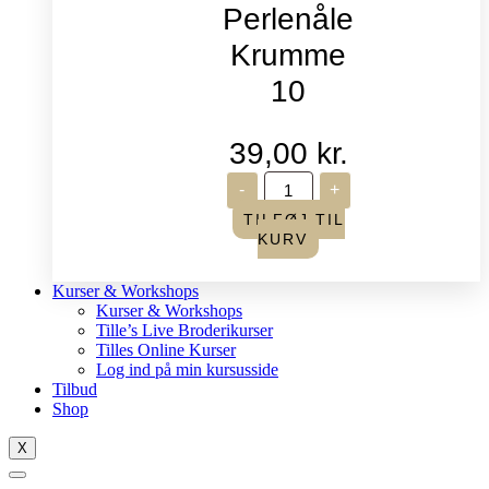
Perlenåle
Krumme
10
39,00
kr.
John
-
+
James
-
TILFØJ TIL
Perlenåle
KURV
Krumme
10
antal
Kurser & Workshops
Kurser & Workshops
Tille’s Live Broderikurser
Tilles Online Kurser
Log ind på min kursusside
Tilbud
Shop
X