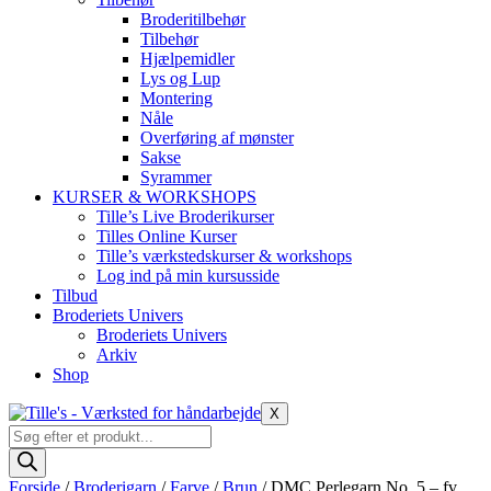
Broderitilbehør
Tilbehør
Hjælpemidler
Lys og Lup
Montering
Nåle
Overføring af mønster
Sakse
Syrammer
KURSER & WORKSHOPS
Tille’s Live Broderikurser
Tilles Online Kurser
Tille’s værkstedskurser & workshops
Log ind på min kursusside
Tilbud
Broderiets Univers
Broderiets Univers
Arkiv
Shop
X
Products
search
Forside
/
Broderigarn
/
Farve
/
Brun
/ DMC Perlegarn No. 5 – fv.