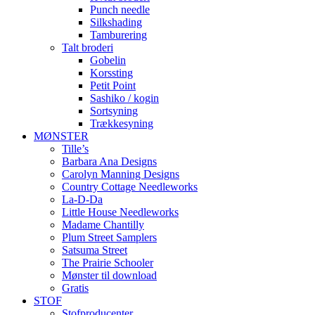
Punch needle
Silkshading
Tamburering
Talt broderi
Gobelin
Korssting
Petit Point
Sashiko / kogin
Sortsyning
Trækkesyning
MØNSTER
Tille’s
Barbara Ana Designs
Carolyn Manning Designs
Country Cottage Needleworks
La-D-Da
Little House Needleworks
Madame Chantilly
Plum Street Samplers
Satsuma Street
The Prairie Schooler
Mønster til download
Gratis
STOF
Stofproducenter