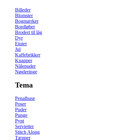
Billeder
Blomster
Bogmærker
Bordløber
Broderi til låg
Dyr
Etuier
Jul
Kaffebrikker
Knapper
Nålepuder
Nøgleringe
Tema
Penalhuse
Poser
Puder
Punge
Pynt
Servietter
Stitch Along
Tæpper