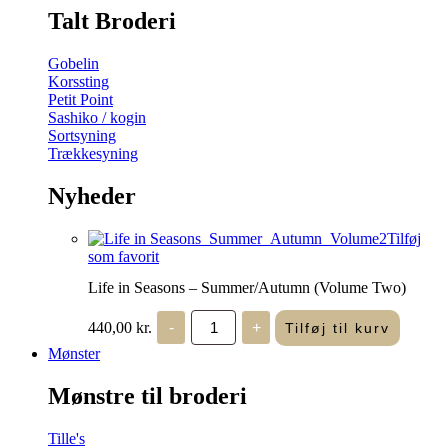
Talt Broderi
Gobelin
Korssting
Petit Point
Sashiko / kogin
Sortsyning
Trækkesyning
Nyheder
Tilføj
som favorit
Life in Seasons – Summer/Autumn (Volume Two)
Life
440,00
kr.
-
+
Tilføj til kurv
in
Seasons
Mønster
-
Summer/Autumn
Mønstre til broderi
(Volume
Two)
antal
Tille's