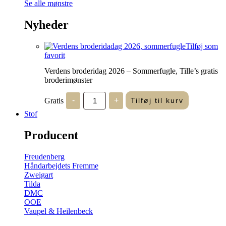
Se alle mønstre
Nyheder
Tilføj som
favorit
Verdens broderidag 2026 – Sommerfugle, Tille’s gratis
broderimønster
Verdens
Gratis
-
+
Tilføj til kurv
broderidag
2026
Stof
-
Sommerfugle,
Producent
Tille's
gratis
broderimønster
Freudenberg
antal
Håndarbejdets Fremme
Zweigart
Tilda
DMC
OOE
Vaupel & Heilenbeck