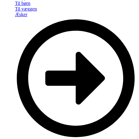
Til børn
Til væggen
Æsker