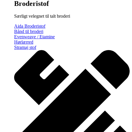
Broderistof
Særligt velegnet til talt broderi
Aida Broderistof
Bånd til broderi
Evenweave / Etamine
Hørlærred
Stramaj stof