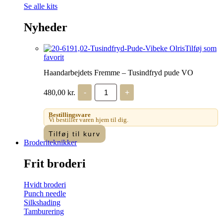
Se alle kits
Nyheder
Tilføj som
favorit
Haandarbejdets Fremme – Tusindfryd pude VO
Haandarbejdets
480,00
kr.
-
+
Fremme
-
Tusindfryd
Bestillingsvare
pude
Vi bestiller varen hjem til dig.
VO
Tilføj til kurv
antal
Broderiteknikker
Frit broderi
Hvidt broderi
Punch needle
Silkshading
Tamburering