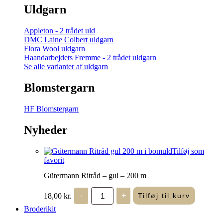
Uldgarn
Appleton - 2 trådet uld
DMC Laine Colbert uldgarn
Flora Wool uldgarn
Haandarbejdets Fremme - 2 trådet uldgarn
Se alle varianter af uldgarn
Blomstergarn
HF Blomstergarn
Nyheder
Tilføj som
favorit
Gütermann Ritråd – gul – 200 m
Gütermann
18,00
kr.
-
+
Tilføj til kurv
Ritråd
-
Broderikit
gul
-