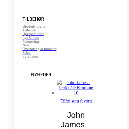
TILBEHØR
Broderitilbehør
Tilbehør
Hjælpemidler
Lys & Lup
Montering
Nåle
Overføring af mønster
Sakse
Syrammer
NYHEDER
Tilføj som favorit
John
James –