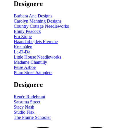
Designere
200
m
antal
Barbara Ana Designs
Carolyn Manning Designs
Country Cottage Needleworks
Emily Peacock
Fru Zippe
Haandarbejdets Fremme
Kreanålen
La-D-Da
Little House Needleworks
Madame Chantilly
Pelse Asboe
Plum Street Samplers
Designere
Renée Rudebrant
Satsuma Street
Stacy Nash
Studio Flax
The Prairie Schooler