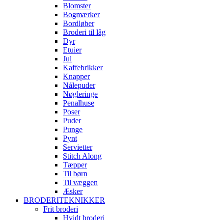
Blomster
Bogmærker
Bordløber
Broderi til låg
Dyr
Etuier
Jul
Kaffebrikker
Knapper
Nålepuder
Nøgleringe
Penalhuse
Poser
Puder
Punge
Pynt
Servietter
Stitch Along
Tæpper
Til børn
Til væggen
Æsker
BRODERITEKNIKKER
Frit broderi
Hvidt broderi