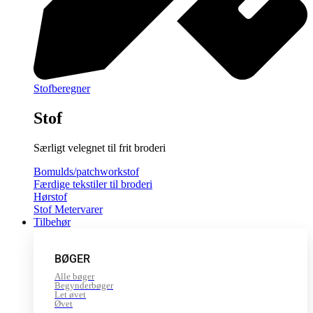
Stofberegner
Stof
Særligt velegnet til frit broderi
Bomulds/patchworkstof
Færdige tekstiler til broderi
Hørstof
Stof Metervarer
Tilbehør
BØGER
Alle bøger
Begynderbøger
Let øvet
Øvet