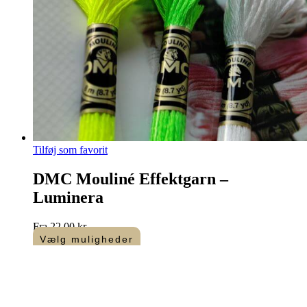
Tilføj som favorit
DMC Mouliné Effektgarn –
Luminera
Fra
22,00
kr.
Vælg muligheder
Dette
vare
har
flere
varianter.