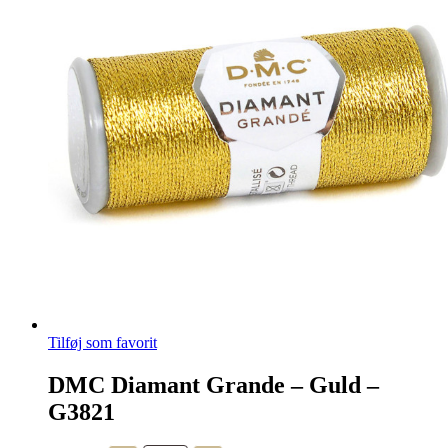
Mulighederne
kan
vælges
på
varesiden
Tilføj som favorit
DMC Diamant Grande – Guld –
G3821