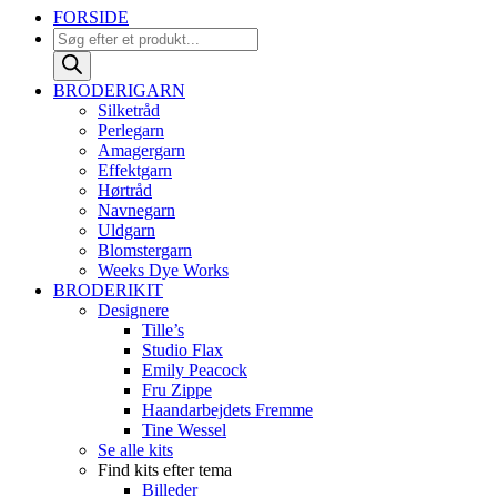
FORSIDE
Products
search
BRODERIGARN
Silketråd
Perlegarn
Amagergarn
Effektgarn
Hørtråd
Navnegarn
Uldgarn
Blomstergarn
Weeks Dye Works
BRODERIKIT
Designere
Tille’s
Studio Flax
Emily Peacock
Fru Zippe
Haandarbejdets Fremme
Tine Wessel
Se alle kits
Find kits efter tema
Billeder