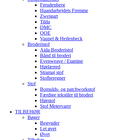
Freudenberg
Haandarbejdets Fremme
Zweigart
Tilda
DMC
OOE
Vaupel & Heilenbeck
Broderistof
Aida Broderistof
Bånd til broderi
Evenweave / Etamine
Hørlærred
Stramaj stof
Stofberegner
Stof
Bomulds- og patchworkstof
Færdige tekstiler til broderi
Hørstof
Stof Metervarer
TILBEHØR
Bøger
Begynder
Let øvet
Øvet
Tilbehør