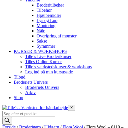
Broderitilbehør
Tilbehør
Hjælpemidler
Lys og Lup
Montering
Nåle
Overføring af mønster
Sakse
Syrammer
KURSER & WORKSHOPS
Tille’s Live Broderikurser
Tilles Online Kurser
Tille’s værkstedskurser & workshops
Log ind på min kursusside
Tilbud
Broderiets Univers
Broderiets Univers
Arkiv
Shop
X
Products
search
Forside
/
Broderigarn
/
Uldgarn
/
Flora Wool
/ Flora Wool – 8110 –