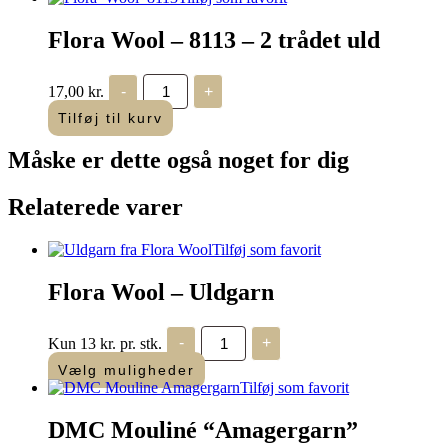
-
2
Flora Wool – 8113 – 2 trådet uld
trådet
uld
antal
Flora
17,00
kr.
-
+
Wool
-
Tilføj til kurv
8113
-
Måske er dette også
noget for dig
2
trådet
uld
Relaterede varer
antal
Tilføj som favorit
Flora Wool – Uldgarn
Flora
Kun 13 kr. pr. stk.
-
+
Wool
-
Vælg muligheder
Uldgarn
Tilføj som favorit
antal
DMC Mouliné “Amagergarn”