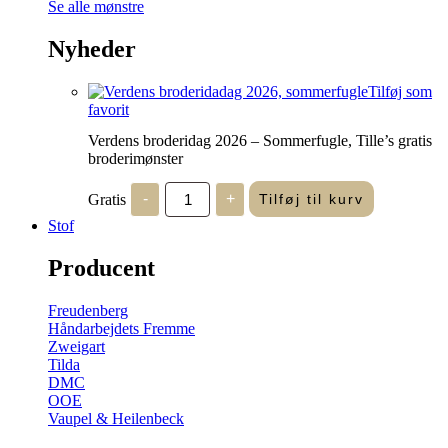
Se alle mønstre
Nyheder
Tilføj som
favorit
Verdens broderidag 2026 – Sommerfugle, Tille’s gratis
broderimønster
Verdens
Gratis
-
+
Tilføj til kurv
broderidag
2026
Stof
-
Sommerfugle,
Producent
Tille's
gratis
broderimønster
Freudenberg
antal
Håndarbejdets Fremme
Zweigart
Tilda
DMC
OOE
Vaupel & Heilenbeck