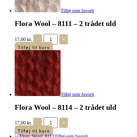
Tilføj som favorit
Flora Wool – 8111 – 2 trådet uld
Flora
17,00
kr.
-
+
Wool
-
Tilføj til kurv
8111
-
2
trådet
uld
antal
Tilføj som favorit
Flora Wool – 8114 – 2 trådet uld
Flora
17,00
kr.
-
+
Wool
-
Tilføj til kurv
8114
Tilføj som favorit