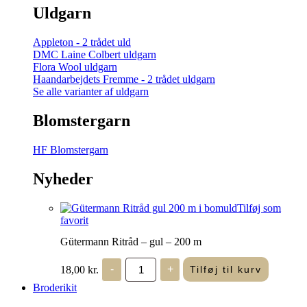
Uldgarn
Appleton - 2 trådet uld
DMC Laine Colbert uldgarn
Flora Wool uldgarn
Haandarbejdets Fremme - 2 trådet uldgarn
Se alle varianter af uldgarn
Blomstergarn
HF Blomstergarn
Nyheder
Tilføj som
favorit
Gütermann Ritråd – gul – 200 m
Gütermann
18,00
kr.
-
+
Tilføj til kurv
Ritråd
-
Broderikit
gul
-