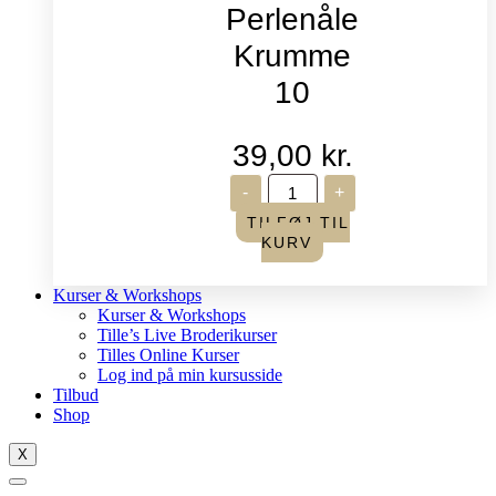
Perlenåle
Krumme
10
39,00
kr.
John
-
+
James
-
TILFØJ TIL
Perlenåle
KURV
Krumme
10
antal
Kurser & Workshops
Kurser & Workshops
Tille’s Live Broderikurser
Tilles Online Kurser
Log ind på min kursusside
Tilbud
Shop
X