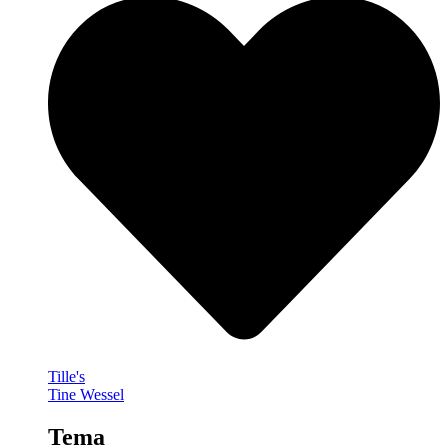
Tille's
Tine Wessel
Tema