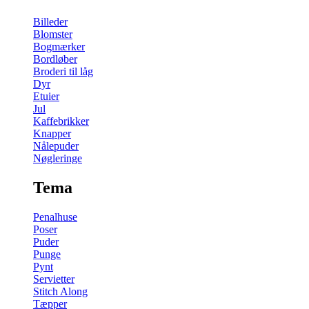
Billeder
Blomster
Bogmærker
Bordløber
Broderi til låg
Dyr
Etuier
Jul
Kaffebrikker
Knapper
Nålepuder
Nøgleringe
Tema
Penalhuse
Poser
Puder
Punge
Pynt
Servietter
Stitch Along
Tæpper