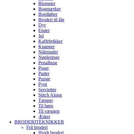
Blomster
Bogmærker
Bordløber
Broderi til låg
Dyr
Etuier
Jul
Kaffebrikker
Knapper
Nålepuder
Nøgleringe
Penalhuse
Poser
Puder
Punge
Pynt
Servietter
Stitch Along
Tæpper
Til børn
Til væggen
Æsker
BRODERITEKNIKKER
Frit broderi
Hvidt broderi