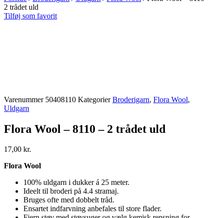
2 trådet uld
Tilføj som favorit
Varenummer
50408110
Kategorier
Broderigarn
,
Flora Wool
,
Uldgarn
Flora Wool – 8110 – 2 trådet uld
17,00
kr.
Flora Wool
100% uldgarn i dukker á 25 meter.
Ideelt til broderi på 4.4 stramaj.
Bruges ofte med dobbelt tråd.
Ensartet indfarvning anbefales til store flader.
Fjern støv med støvsuger og vælg kemisk rensning for