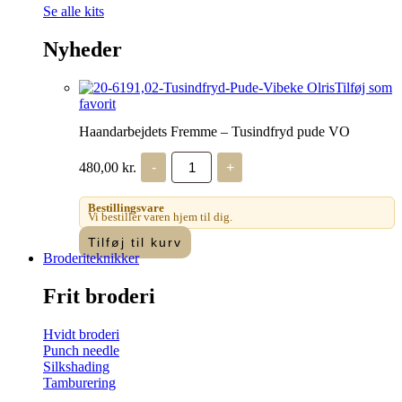
Se alle kits
Nyheder
Tilføj som
favorit
Haandarbejdets Fremme – Tusindfryd pude VO
Haandarbejdets
480,00
kr.
-
+
Fremme
-
Tusindfryd
Bestillingsvare
pude
Vi bestiller varen hjem til dig.
VO
Tilføj til kurv
antal
Broderiteknikker
Frit broderi
Hvidt broderi
Punch needle
Silkshading
Tamburering