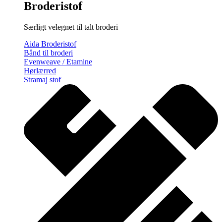
Broderistof
Særligt velegnet til talt broderi
Aida Broderistof
Bånd til broderi
Evenweave / Etamine
Hørlærred
Stramaj stof