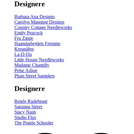
Designere
200
m
antal
Barbara Ana Designs
Carolyn Manning Designs
Country Cottage Needleworks
Emily Peacock
Fru Zippe
Haandarbejdets Fremme
Kreanålen
La-D-Da
Little House Needleworks
Madame Chantilly
Pelse Asboe
Plum Street Samplers
Designere
Renée Rudebrant
Satsuma Street
Stacy Nash
Studio Flax
The Prairie Schooler