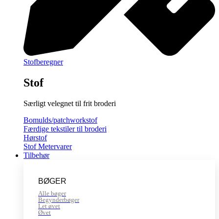
Stofberegner
Stof
Særligt velegnet til frit broderi
Bomulds/patchworkstof
Færdige tekstiler til broderi
Hørstof
Stof Metervarer
Tilbehør
BØGER
Alle bøger
Begynderbøger
Let øvet
Øvet