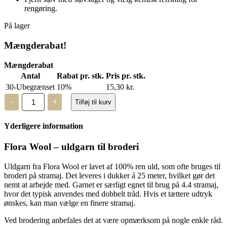
rengøring.
På lager
Mængderabat!
Mængderabat
Antal
Rabat pr. stk.
Pris pr. stk.
30-Ubegrænset
10%
15,30
kr.
Flora
-
+
Tilføj til kurv
Wool
-
8110
Yderligere information
-
2
trådet
Flora Wool – uldgarn til broderi
uld
antal
Uldgarn fra Flora Wool er lavet af 100% ren uld, som ofte bruges til
broderi på stramaj. Det leveres i dukker á 25 meter, hvilket gør det
nemt at arbejde med. Garnet er særligt egnet til brug på 4.4 stramaj,
hvor det typisk anvendes med dobbelt tråd. Hvis et tættere udtryk
ønskes, kan man vælge en finere stramaj.
Ved brodering anbefales det at være opmærksom på nogle enkle råd.