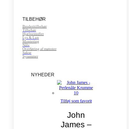
TILBEHØR
Broderitilbehør
Tilbehør
Hjælpemidler
Lys & Lup
Montering
Nåle
Overføring af mønster
Sakse
Syrammer
NYHEDER
Tilføj som favorit
John
James –