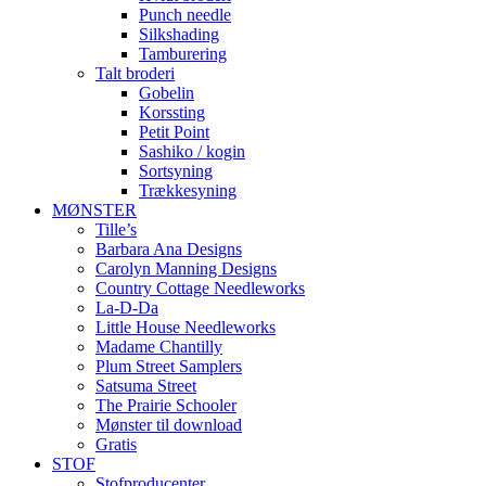
Punch needle
Silkshading
Tamburering
Talt broderi
Gobelin
Korssting
Petit Point
Sashiko / kogin
Sortsyning
Trækkesyning
MØNSTER
Tille’s
Barbara Ana Designs
Carolyn Manning Designs
Country Cottage Needleworks
La-D-Da
Little House Needleworks
Madame Chantilly
Plum Street Samplers
Satsuma Street
The Prairie Schooler
Mønster til download
Gratis
STOF
Stofproducenter