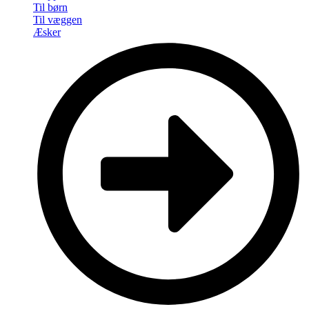
Til børn
Til væggen
Æsker