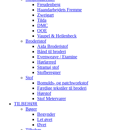
Freudenberg
Haandarbejdets Fremme
Zweigart
Tilda
DMC
OOE
Vaupel & Heilenbeck
Broderistof
Aida Broderistof
Bånd til broderi
Evenweave / Etamine
Hørlærred
Stramaj stof
Stofberegner
Stof
Bomulds- og patchworkstof
Færdige tekstiler til broderi
Hørstof
Stof Metervarer
TILBEHØR
Bøger
Begynder
Let øvet
Øvet
Tilbehør