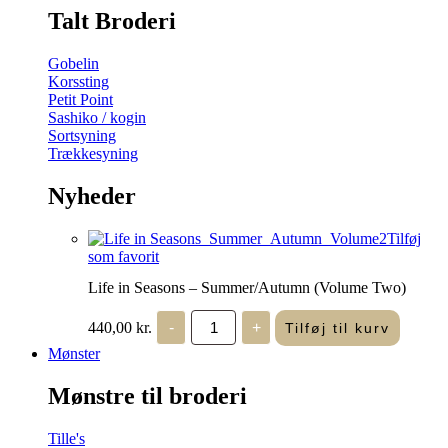
Talt Broderi
Gobelin
Korssting
Petit Point
Sashiko / kogin
Sortsyning
Trækkesyning
Nyheder
Tilføj
som favorit
Life in Seasons – Summer/Autumn (Volume Two)
Life
440,00
kr.
-
+
Tilføj til kurv
in
Seasons
Mønster
-
Summer/Autumn
Mønstre til broderi
(Volume
Two)
antal
Tille's