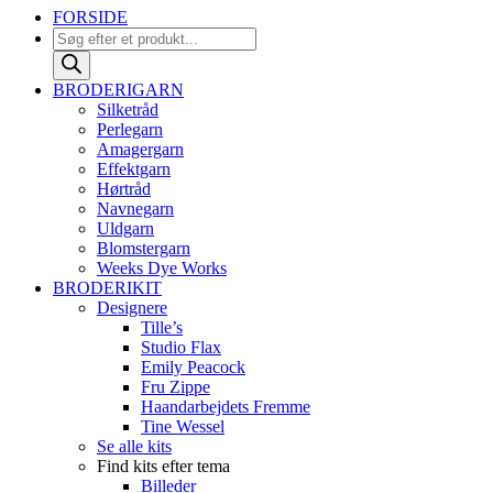
FORSIDE
Products
search
BRODERIGARN
Silketråd
Perlegarn
Amagergarn
Effektgarn
Hørtråd
Navnegarn
Uldgarn
Blomstergarn
Weeks Dye Works
BRODERIKIT
Designere
Tille’s
Studio Flax
Emily Peacock
Fru Zippe
Haandarbejdets Fremme
Tine Wessel
Se alle kits
Find kits efter tema
Billeder