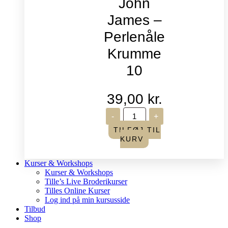
John
James –
Perlenåle
Krumme
10
39,00
kr.
John
-
+
James
-
TILFØJ TIL
Perlenåle
KURV
Krumme
10
antal
Kurser & Workshops
Kurser & Workshops
Tille’s Live Broderikurser
Tilles Online Kurser
Log ind på min kursusside
Tilbud
Shop