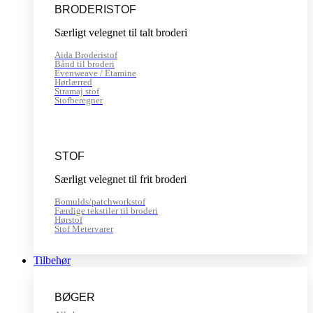
BRODERISTOF
Særligt velegnet til talt broderi
Aida Broderistof
Bånd til broderi
Evenweave / Etamine
Hørlærred
Stramaj stof
Stofberegner
STOF
Særligt velegnet til frit broderi
Bomulds/patchworkstof
Færdige tekstiler til broderi
Hørstof
Stof Metervarer
Tilbehør
BØGER