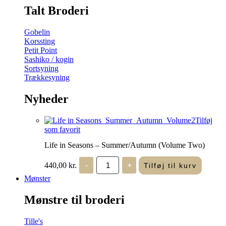
Talt Broderi
Gobelin
Korssting
Petit Point
Sashiko / kogin
Sortsyning
Trækkesyning
Nyheder
Tilføj
som favorit
Life in Seasons – Summer/Autumn (Volume Two)
Life
440,00
kr.
-
+
Tilføj til kurv
in
Seasons
Mønster
-
Summer/Autumn
Mønstre til broderi
(Volume
Two)
antal
Tille's