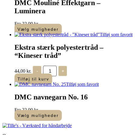
DMC Mouliné Effektgarn –
Luminera
Fra
22,00
kr.
Vælg muligheder
Dette
Tilføj som favorit
vare
har
Ekstra stærk polyestertråd –
flere
“Kineser tråd”
varianter.
Mulighederne
kan
Ekstra
44,00
kr.
-
+
vælges
stærk
polyestertråd
på
Tilføj til kurv
-
varesiden
Tilføj som favorit
"Kineser
tråd"
DMC navnegarn No. 16
antal
Fra
22,00
kr.
Vælg muligheder
Dette
vare
har