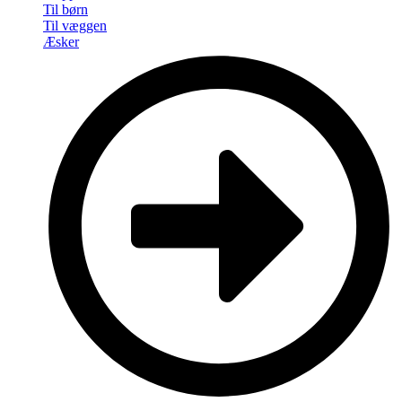
Til børn
Til væggen
Æsker