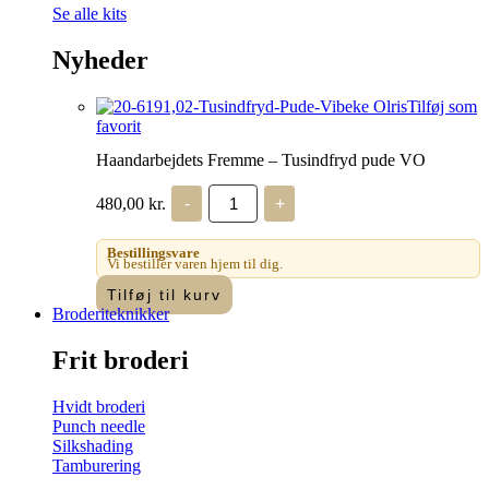
Se alle kits
Nyheder
Tilføj som
favorit
Haandarbejdets Fremme – Tusindfryd pude VO
Haandarbejdets
480,00
kr.
-
+
Fremme
-
Tusindfryd
Bestillingsvare
pude
Vi bestiller varen hjem til dig.
VO
Tilføj til kurv
antal
Broderiteknikker
Frit broderi
Hvidt broderi
Punch needle
Silkshading
Tamburering