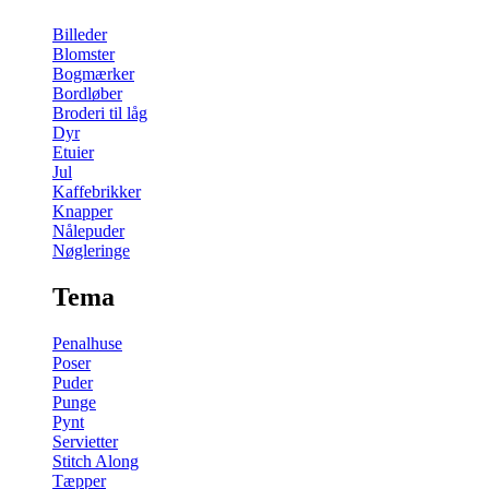
Billeder
Blomster
Bogmærker
Bordløber
Broderi til låg
Dyr
Etuier
Jul
Kaffebrikker
Knapper
Nålepuder
Nøgleringe
Tema
Penalhuse
Poser
Puder
Punge
Pynt
Servietter
Stitch Along
Tæpper