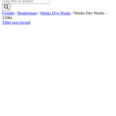
Products
search
Forside
/
Broderigarn
/
Weeks Dye Works
/ Weeks Dye Works –
2108a
Tilføj som favorit