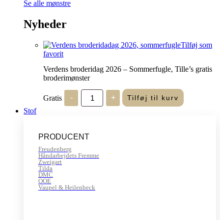
Se alle mønstre
Nyheder
Tilføj som
favorit
Verdens broderidag 2026 – Sommerfugle, Tille’s gratis
broderimønster
Verdens
Gratis
-
+
Tilføj til kurv
broderidag
2026
Stof
-
Sommerfugle,
Tille's
PRODUCENT
gratis
broderimønster
Freudenberg
antal
Håndarbejdets Fremme
Zweigart
Tilda
DMC
OOE
Vaupel & Heilenbeck