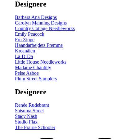
Designere
200
m
antal
Barbara Ana Designs
Carolyn Manning Designs
Country Cottage Needleworks
Emily Peacock
Fru Zippe
Haandarbejdets Fremme
Kreanålen
La-D-Da
Little House Needleworks
Madame Chantilly
Pelse Asboe
Plum Street Samplers
Designere
Renée Rudebrant
Satsuma Street
Stacy Nash
Studio Flax
The Prairie Schooler