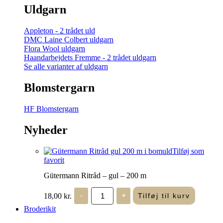
Uldgarn
Appleton - 2 trådet uld
DMC Laine Colbert uldgarn
Flora Wool uldgarn
Haandarbejdets Fremme - 2 trådet uldgarn
Se alle varianter af uldgarn
Blomstergarn
HF Blomstergarn
Nyheder
Tilføj som
favorit
Gütermann Ritråd – gul – 200 m
Gütermann
18,00
kr.
-
+
Tilføj til kurv
Ritråd
-
Broderikit
gul
-