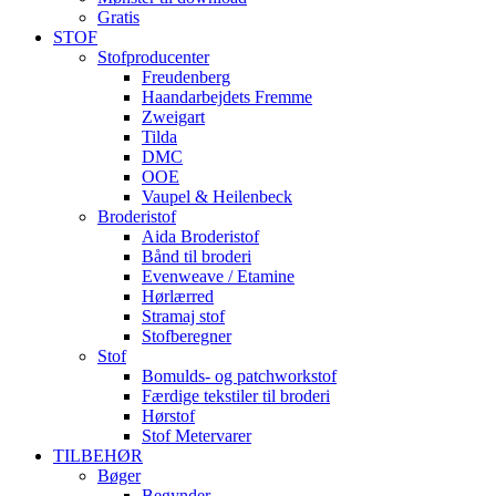
Gratis
STOF
Stofproducenter
Freudenberg
Haandarbejdets Fremme
Zweigart
Tilda
DMC
OOE
Vaupel & Heilenbeck
Broderistof
Aida Broderistof
Bånd til broderi
Evenweave / Etamine
Hørlærred
Stramaj stof
Stofberegner
Stof
Bomulds- og patchworkstof
Færdige tekstiler til broderi
Hørstof
Stof Metervarer
TILBEHØR
Bøger
Begynder