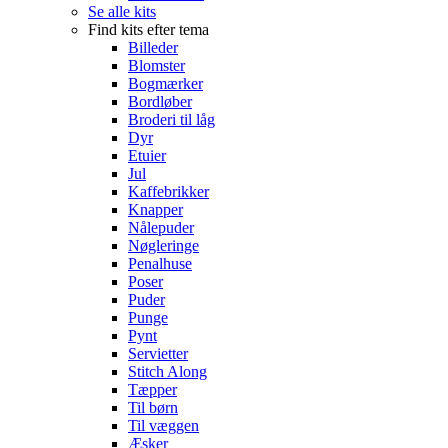
Se alle kits
Find kits efter tema
Billeder
Blomster
Bogmærker
Bordløber
Broderi til låg
Dyr
Etuier
Jul
Kaffebrikker
Knapper
Nålepuder
Nøgleringe
Penalhuse
Poser
Puder
Punge
Pynt
Servietter
Stitch Along
Tæpper
Til børn
Til væggen
Æsker