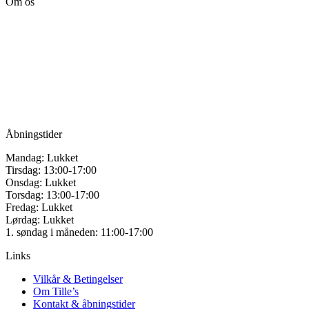
Om os
flere
varianter.
Tille’s – Værksted
Mulighederne
for håndarbejde
kan
vælges
Vandmanden 12B
på
9200 Aalborg SV
varesiden
Tlf.: +45
81987264
Mail:
info@tilles.dk
CVR: 42501328
Åbningstider
Mandag: Lukket
Tirsdag: 13:00-17:00
Onsdag: Lukket
Torsdag: 13:00-17:00
Fredag: Lukket
Lørdag: Lukket
1. søndag i måneden: 11:00-17:00
Links
Vilkår & Betingelser
Om Tille’s
Kontakt & åbningstider