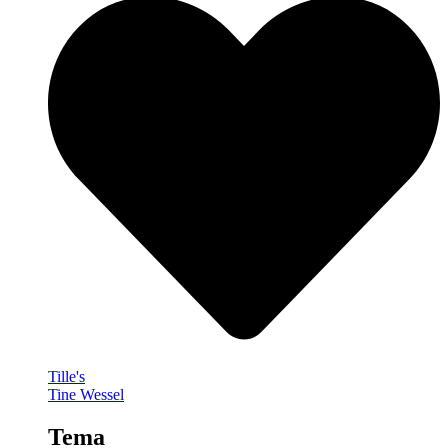
Tille's
Tine Wessel
Tema