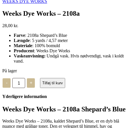
WEEKS DYE WORKS
Weeks Dye Works – 2108a
28,00
kr.
Farve
: 2108a Shepard’s Blue
Længde
: 5 yards / 4,57 meter
Materiale
: 100% bomuld
Producent
: Weeks Dye Works
Vaskeanvisning:
Undgå vask. Hvis nødvendigt, vask i koldt
vand.
På lager
Weeks
-
+
Tilføj til kurv
Dye
Works
–
Yderligere information
2108a
antal
Weeks Dye Works – 2108a Shepard’s Blue
Weeks Dye Works – 2108a, kaldet Shepard’s Blue, er en dyb blå
nuance med grålige toner. Den er velegnet til himmel, hav og