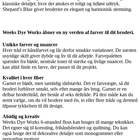
klassiske detaljer, hvor der ønskes et roligt og tidløst udtryk.
Shepard’s Blue giver broderiet en elegant og harmonisk stemning.
Weeks Dye Works åbner en ny verden af farver til dit broderi.
Unikke farver og nuancer
Hver tråd er håndfarvet og får derfor smukke variationer. De næsten
usynlige skift giver dybde og liv til dit arbejde. Farvepaletten
spænder fra bløde, neutrale toner til stærke og livlige nuancer. Du
kan altid finde en farve, der passer til dit projekt.
Kvalitet i hver fiber
Garnet er blødt, men samtidig slidstærkt. Det er farveægte, så dit
broderi forbliver smukt, selv efter mange års brug. Garnet er en
delbar broderitråd, der består af seks deltråde. På den måde kan du
nemt vælge, om du vil brodere med én, to eller flere tråde og dermed
tilpasse tykkelsen til dit design.
Alsidig og kreativ
Weeks Dye Works 6-stranded floss kan bruges til mange teknikker.
Det egner sig til korssting, frihåndsbroderi og quiltning. Du kan
også bruge det til dekorative detaljer som monogrammer eller
personlige motiver.