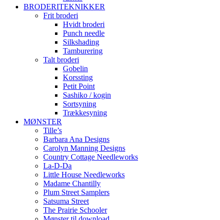
BRODERITEKNIKKER
Frit broderi
Hvidt broderi
Punch needle
Silkshading
Tamburering
Talt broderi
Gobelin
Korssting
Petit Point
Sashiko / kogin
Sortsyning
Trækkesyning
MØNSTER
Tille’s
Barbara Ana Designs
Carolyn Manning Designs
Country Cottage Needleworks
La-D-Da
Little House Needleworks
Madame Chantilly
Plum Street Samplers
Satsuma Street
The Prairie Schooler
Mønster til download