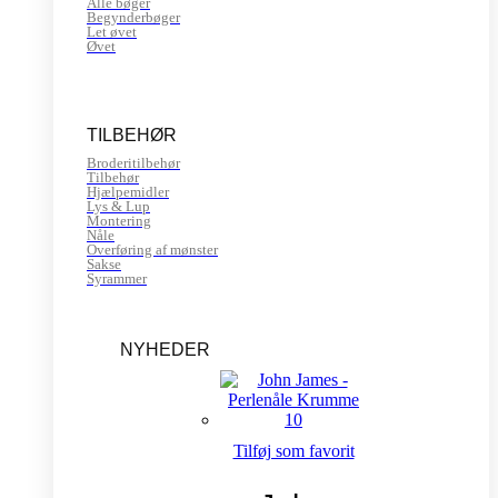
Alle bøger
Begynderbøger
Let øvet
Øvet
TILBEHØR
Broderitilbehør
Tilbehør
Hjælpemidler
Lys & Lup
Montering
Nåle
Overføring af mønster
Sakse
Syrammer
NYHEDER
Tilføj som favorit