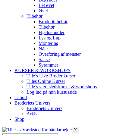
Let øvet
Øvet
Tilbehør
Broderitilbehør
Tilbehør
Hjælpemidler
Lys og Lup
Montering
Nåle
Overføring af mønster
Sakse
Syrammer
KURSER & WORKSHOPS
Tille’s Live Broderikurser
Tilles Online Kurser
Tille’s værkstedskurser & workshops
Log ind på min kursusside
Tilbud
Broderiets Univers
Broderiets Univers
Arkiv
Shop
X