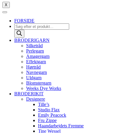
X
FORSIDE
Products
search
BRODERIGARN
Silketråd
Perlegarn
Amagergarn
Effektgarn
Hørtråd
Navnegarn
Uldgarn
Blomstergarn
Weeks Dye Works
BRODERIKIT
Designere
Tille’s
Studio Flax
Emily Peacock
Fru Zippe
Haandarbejdets Fremme
Tine Wessel