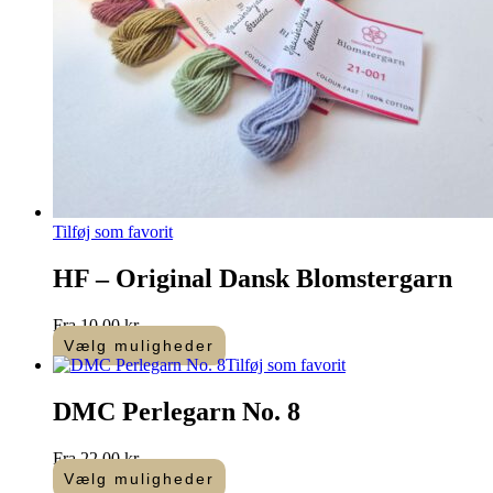
Tilføj som favorit
HF – Original Dansk Blomstergarn
Fra
10,00
kr.
Vælg muligheder
Dette
Tilføj som favorit
vare
har
DMC Perlegarn No. 8
flere
varianter.
Fra
22,00
kr.
Mulighederne
Vælg muligheder
kan