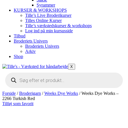
Syrammer
KURSER & WORKSHOPS
Tille’s Live Broderikurser
Tilles Online Kurser
Tille’s værkstedskurser & workshops
Log ind på min kursusside
Tilbud
Broderiets Univers
Broderiets Univers
Arkiv
Shop
X
Products
search
Forside
/
Broderigarn
/
Weeks Dye Works
/ Weeks Dye Works –
2266 Turkish Red
Tilføj som favorit