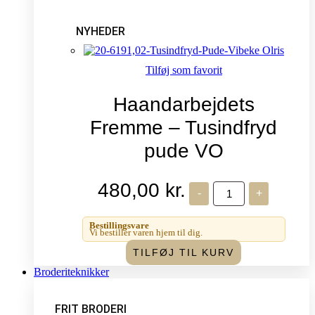
NYHEDER
Tilføj som favorit
Haandarbejdets
Fremme – Tusindfryd
pude VO
480,00
kr.
Haandarbejdets
-
+
Fremme
-
Tusindfryd
Bestillingsvare
pude
Vi bestiller varen hjem til dig.
VO
TILFØJ TIL KURV
antal
Broderiteknikker
FRIT BRODERI