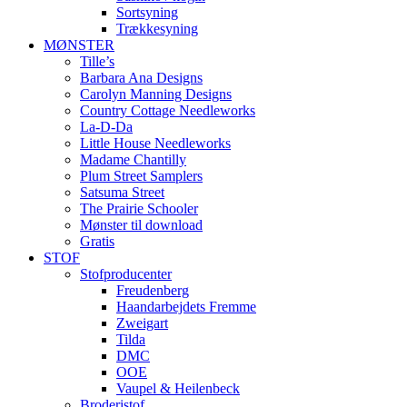
Sortsyning
Trækkesyning
MØNSTER
Tille’s
Barbara Ana Designs
Carolyn Manning Designs
Country Cottage Needleworks
La-D-Da
Little House Needleworks
Madame Chantilly
Plum Street Samplers
Satsuma Street
The Prairie Schooler
Mønster til download
Gratis
STOF
Stofproducenter
Freudenberg
Haandarbejdets Fremme
Zweigart
Tilda
DMC
OOE
Vaupel & Heilenbeck
Broderistof