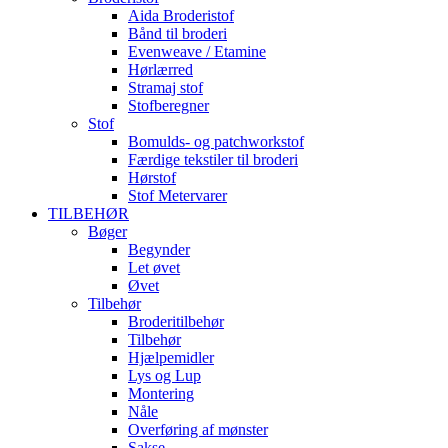
Aida Broderistof
Bånd til broderi
Evenweave / Etamine
Hørlærred
Stramaj stof
Stofberegner
Stof
Bomulds- og patchworkstof
Færdige tekstiler til broderi
Hørstof
Stof Metervarer
TILBEHØR
Bøger
Begynder
Let øvet
Øvet
Tilbehør
Broderitilbehør
Tilbehør
Hjælpemidler
Lys og Lup
Montering
Nåle
Overføring af mønster
Sakse