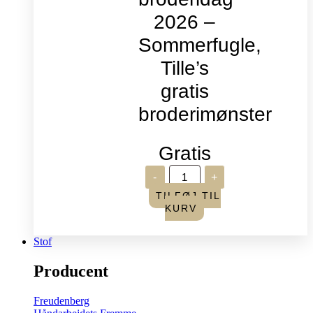
2026 –
Sommerfugle,
Tille’s
gratis
broderimønster
Gratis
Verdens
-
+
broderidag
2026
TILFØJ TIL
-
KURV
Sommerfugle,
Tille's
gratis
Stof
broderimønster
antal
Producent
Freudenberg