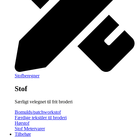
Stofberegner
Stof
Særligt velegnet til frit broderi
Bomulds/patchworkstof
Færdige tekstiler til broderi
Hørstof
Stof Metervarer
Tilbehør