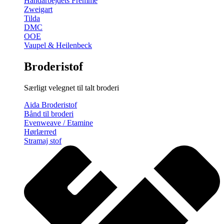
Håndarbejdets Fremme
Zweigart
Tilda
DMC
OOE
Vaupel & Heilenbeck
Broderistof
Særligt velegnet til talt broderi
Aida Broderistof
Bånd til broderi
Evenweave / Etamine
Hørlærred
Stramaj stof