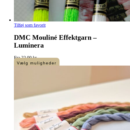
Tilføj som favorit
DMC Mouliné Effektgarn –
Luminera
Fra
22,00
kr.
Vælg muligheder
Dette
vare
har
flere
varianter.
Mulighederne
kan
vælges
på
varesiden