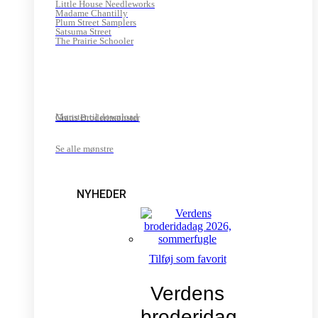
Little House Needleworks
Madame Chantilly
Plum Street Samplers
Satsuma Street
The Prairie Schooler
Mønster til download
Gratis Broderimønster
Se alle mønstre
NYHEDER
Tilføj som favorit
Verdens
broderidag