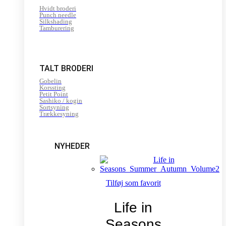
Hvidt broderi
Punch needle
Silkshading
Tamburering
TALT BRODERI
Gobelin
Korssting
Petit Point
Sashiko / kogin
Sortsyning
Trækkesyning
NYHEDER
Tilføj som favorit
Life in
Seasons