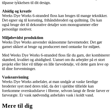
tilpasse tykkelsen til dit design.
Alsidig og kreativ
Weeks Dye Works 6-stranded floss kan bruges til mange teknikker.
Det egner sig til korssting, frihåndsbroderi og quiltning. Du kan
også bruge det til dekorative detaljer som monogrammer eller
personlige motiver.
Miljøbevidst produktion
Weeks Dye Works anvender skånsomme farvemetoder. Det gør
garnet sikkert at bruge og produceret med omtanke for miljøet.
Med Weeks Dye Works 6-stranded floss får du garn, der kombinerer
skønhed, kvalitet og alsidighed. Uanset om du arbejder på et stort
projekt eller blot vil tilføje en lille farvedetalje, vil dette garn leve op
til dine forventninger.
Vaskeanvisning
Weeks Dye Works anbefaler, at man undgår at vaske færdige
broderier syet med deres tråd, da der i sjældne tilfælde kan
forekomme overskudsfarve i fibrene, selvom langt de fleste farver er
farveægte. Er vask nødvendig anbefales vask i koldt vand.
Mere til
dig