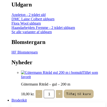
Uldgarn
Appleton - 2 trådet uld
DMC Laine Colbert uldgarn
Flora Wool uldgarn
Haandarbejdets Fremme - 2 trådet uldgarn
Se alle varianter af uldgarn
Blomstergarn
HF Blomstergarn
Nyheder
Tilføj som
favorit
Gütermann Ritråd – gul – 200 m
Gütermann
18,00
kr.
-
+
Tilføj til kurv
Ritråd
-
Broderikit
gul
-