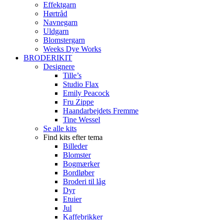
Effektgarn
Hørtråd
Navnegarn
Uldgarn
Blomstergarn
Weeks Dye Works
BRODERIKIT
Designere
Tille’s
Studio Flax
Emily Peacock
Fru Zippe
Haandarbejdets Fremme
Tine Wessel
Se alle kits
Find kits efter tema
Billeder
Blomster
Bogmærker
Bordløber
Broderi til låg
Dyr
Etuier
Jul
Kaffebrikker