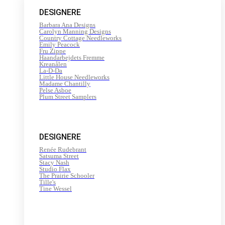
200
DESIGNERE
m
antal
Barbara Ana Designs
Carolyn Manning Designs
Country Cottage Needleworks
Emily Peacock
Fru Zippe
Haandarbejdets Fremme
Kreanålen
La-D-Da
Little House Needleworks
Madame Chantilly
Pelse Asboe
Plum Street Samplers
DESIGNERE
Renée Rudebrant
Satsuma Street
Stacy Nash
Studio Flax
The Prairie Schooler
Tille's
Tine Wessel