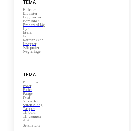
TEMA
Billeder
Blomster
Bogmærker
Bordløber
Broderi til låg
Dyr
Etuier
Jul
Kaffebrikker
Knapper
Nålepuder
Nøgleringe
TEMA
Penalhuse
Poser
Puder
Punge
Pynt
Servietter
Stitch Along
Tæpper
Til børn
Til væggen
Æsker
Se alle kits