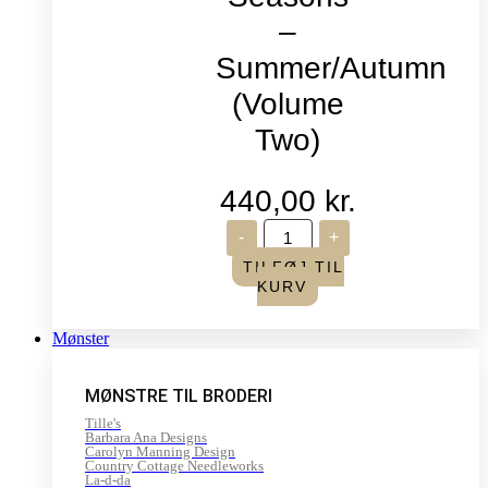
–
Summer/Autumn
(Volume
Two)
440,00
kr.
Life
-
+
in
Seasons
TILFØJ TIL
-
KURV
Summer/Autumn
(Volume
Two)
Mønster
antal
MØNSTRE TIL BRODERI
Tille's
Barbara Ana Designs
Carolyn Manning Design
Country Cottage Needleworks
La-d-da