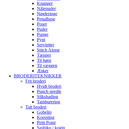
Knapper
Nålepuder
Nøgleringe
Penalhuse
Poser
Puder
Punge
Pynt
Servietter
Stitch Along
Tæpper
Til børn
Til væggen
Æsker
BRODERITEKNIKKER
Frit broderi
Hvidt broderi
Punch needle
Silkshading
Tamburering
Talt broderi
Gobelin
Korssting
Petit Point
Sashiko / kogin