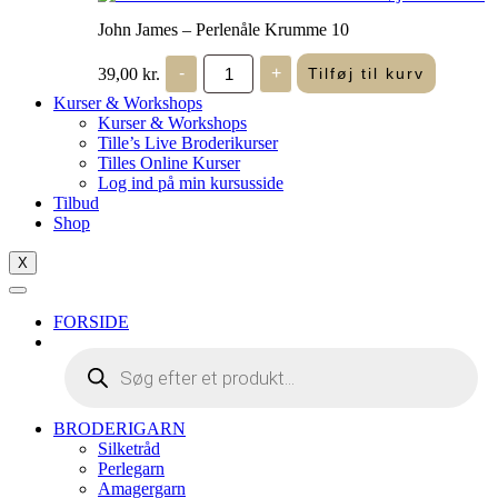
John James – Perlenåle Krumme 10
John
39,00
kr.
-
+
Tilføj til kurv
James
-
Kurser & Workshops
Perlenåle
Kurser & Workshops
Krumme
Tille’s Live Broderikurser
10
Tilles Online Kurser
antal
Log ind på min kursusside
Tilbud
Shop
X
FORSIDE
Products
search
BRODERIGARN
Silketråd
Perlegarn
Amagergarn