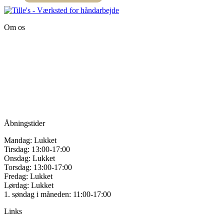
Dette
vælges
vare
på
har
varesiden
Om os
flere
varianter.
Tille’s – Værksted
Mulighederne
for håndarbejde
kan
vælges
Vandmanden 12B
på
9200 Aalborg SV
varesiden
Tlf.: +45
81987264
Mail:
info@tilles.dk
CVR: 42501328
Åbningstider
Mandag: Lukket
Tirsdag: 13:00-17:00
Onsdag: Lukket
Torsdag: 13:00-17:00
Fredag: Lukket
Lørdag: Lukket
1. søndag i måneden: 11:00-17:00
Links