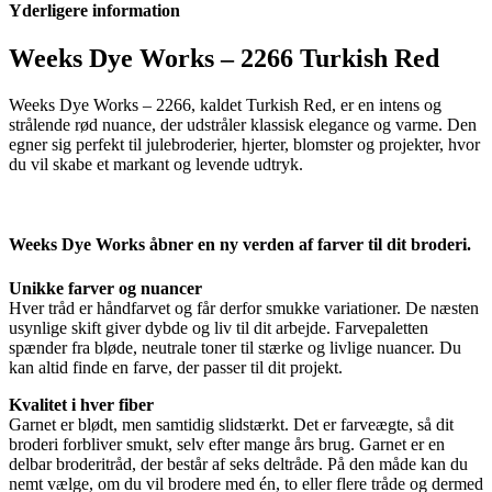
Yderligere information
2266
Turkish
Red
Weeks Dye Works – 2266 Turkish Red
antal
Weeks Dye Works – 2266, kaldet Turkish Red, er en intens og
strålende rød nuance, der udstråler klassisk elegance og varme. Den
egner sig perfekt til julebroderier, hjerter, blomster og projekter, hvor
du vil skabe et markant og levende udtryk.
Weeks Dye Works åbner en ny verden af farver til dit broderi.
Unikke farver og nuancer
Hver tråd er håndfarvet og får derfor smukke variationer. De næsten
usynlige skift giver dybde og liv til dit arbejde. Farvepaletten
spænder fra bløde, neutrale toner til stærke og livlige nuancer. Du
kan altid finde en farve, der passer til dit projekt.
Kvalitet i hver fiber
Garnet er blødt, men samtidig slidstærkt. Det er farveægte, så dit
broderi forbliver smukt, selv efter mange års brug. Garnet er en
delbar broderitråd, der består af seks deltråde. På den måde kan du
nemt vælge, om du vil brodere med én, to eller flere tråde og dermed