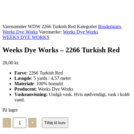
Varenummer
WDW 2266 Turkish Red
Kategorier
Broderigarn
,
Weeks Dye Works
Varemærke:
Weeks Dye Works
WEEKS DYE WORKS
Weeks Dye Works – 2266 Turkish Red
28,00
kr.
Farve
: 2266 Turkish Red
Længde
: 5 yards / 4,57 meter
Materiale
: 100% bomuld
Producent
: Weeks Dye Works
Vaskeanvisning:
Undgå vask. Hvis nødvendigt, vask i koldt
vand.
På lager
Weeks
-
+
Tilføj til kurv
Dye
Works
-