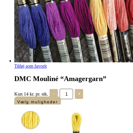
Tilføj som favorit
DMC Mouliné “Amagergarn”
DMC
Kun 14 kr. pr. stk.
-
+
Mouliné
"Amagergarn"
Vælg muligheder
antal