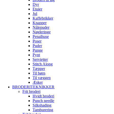
Dyr
Etuier
Jul
Kaffebrikker
Knapper
Nålepuder
Nøgleringe
Penalhuse
Poser
Puder
Punge
Pynt
Servietter
Stitch Along
Tæpper
Til børn
Til væggen
Æsker
BRODERITEKNIKKER
Frit broderi
Hvidt broderi
Punch needle
Silkshading
Tamburering