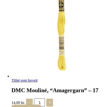
Tilføj som favorit
DMC Mouliné, “Amagergarn” – 17
DMC
14,00
kr.
-
+
Mouliné,