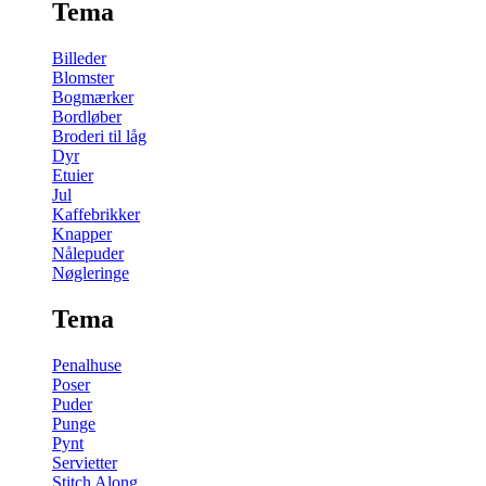
Tema
Billeder
Blomster
Bogmærker
Bordløber
Broderi til låg
Dyr
Etuier
Jul
Kaffebrikker
Knapper
Nålepuder
Nøgleringe
Tema
Penalhuse
Poser
Puder
Punge
Pynt
Servietter
Stitch Along