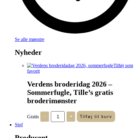
Se alle mønstre
Nyheder
Tilføj som
favorit
Verdens broderidag 2026 –
Sommerfugle, Tille’s gratis
broderimønster
Verdens
Gratis
-
+
Tilføj til kurv
broderidag
2026
Stof
-
Sommerfugle,
Producent
Tille's