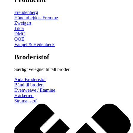
gratis
broderimønster
Freudenberg
antal
Håndarbejdets Fremme
Zweigart
Tilda
DMC
OOE
Vaupel & Heilenbeck
Broderistof
Særligt velegnet til talt broderi
Aida Broderistof
Bånd til broderi
Evenweave / Etamine
Hørlærred
Stramaj stof