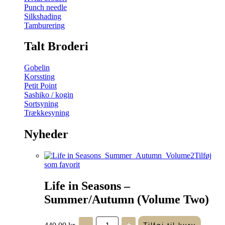
Punch needle
Silkshading
Tamburering
Talt Broderi
Gobelin
Korssting
Petit Point
Sashiko / kogin
Sortsyning
Trækkesyning
Nyheder
Tilføj
som favorit
Life in Seasons –
Summer/Autumn (Volume Two)
Life
440,00
kr.
-
+