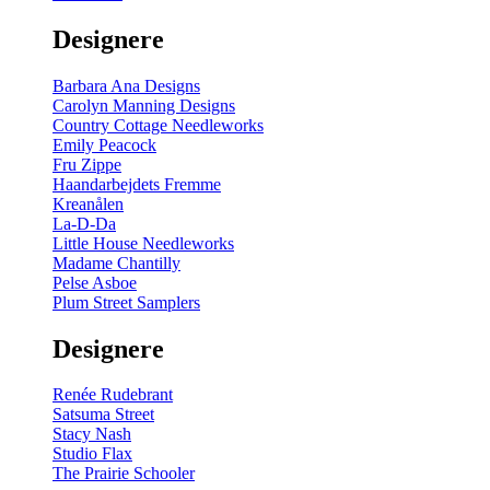
gul
-
Designere
200
m
antal
Barbara Ana Designs
Carolyn Manning Designs
Country Cottage Needleworks
Emily Peacock
Fru Zippe
Haandarbejdets Fremme
Kreanålen
La-D-Da
Little House Needleworks
Madame Chantilly
Pelse Asboe
Plum Street Samplers
Designere
Renée Rudebrant
Satsuma Street
Stacy Nash
Studio Flax
The Prairie Schooler