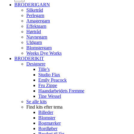
BRODERIGARN
Silketråd
Perlegarn
Amagergarn
Effektgarn
Hørtråd
Navnegarn
Uldgarn
Blomstergarn
Weeks Dye Works
BRODERIKIT
Designere
Tille’s
Studio Flax
Emily Peacock
Fru Zippe
Haandarbejdets Fremme
Tine Wessel
Se alle kits
Find kits efter tema
Billeder
Blomster
Bogmærker
Bordløber
Broderi til låg