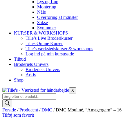
Lys og Lup
Montering
Nåle
Overføring af mønster
Sakse
Syrammer
KURSER & WORKSHOPS
Tille’s Live Broderikurser
Tilles Online Kurser
Tille’s værkstedskurser & workshops
Log ind på min kursusside
Tilbud
Broderiets Univers
Broderiets Univers
Arkiv
Shop
X
Products
search
Forside
/
Producent
/
DMC
/ DMC Mouliné, “Amagergarn” – 16
Tilføj som favorit