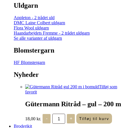
Uldgarn
Appleton - 2 trådet uld
DMC Laine Colbert uldgarn
Flora Wool uldgarn
Haandarbejdets Fremme - 2 trådet uldgarn
Se alle varianter af uldgarn
Blomstergarn
HF Blomstergarn
Nyheder
Tilføj som
favorit
Gütermann Ritråd – gul – 200 m
Gütermann
18,00
kr.
-
+
Tilføj til kurv
Ritråd
-
Broderikit