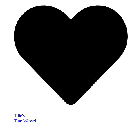
Tille's
Tine Wessel