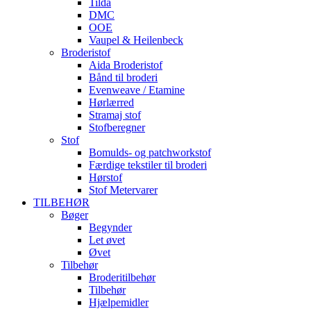
Tilda
DMC
OOE
Vaupel & Heilenbeck
Broderistof
Aida Broderistof
Bånd til broderi
Evenweave / Etamine
Hørlærred
Stramaj stof
Stofberegner
Stof
Bomulds- og patchworkstof
Færdige tekstiler til broderi
Hørstof
Stof Metervarer
TILBEHØR
Bøger
Begynder
Let øvet
Øvet
Tilbehør
Broderitilbehør
Tilbehør
Hjælpemidler