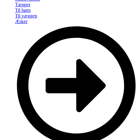
Tæpper
Til børn
Til væggen
Æsker