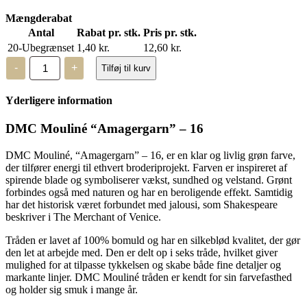
Mængderabat
Antal
Rabat pr. stk.
Pris pr. stk.
20-Ubegrænset
1,40
kr.
12,60
kr.
DMC
-
+
Tilføj til kurv
Mouliné,
“Amagergarn”
–
Yderligere information
16
antal
DMC Mouliné “Amagergarn” – 16
DMC Mouliné, “Amagergarn” – 16, er en klar og livlig grøn farve,
der tilfører energi til ethvert broderiprojekt. Farven er inspireret af
spirende blade og symboliserer vækst, sundhed og velstand. Grønt
forbindes også med naturen og har en beroligende effekt. Samtidig
har det historisk været forbundet med jalousi, som Shakespeare
beskriver i The Merchant of Venice.
Tråden er lavet af 100% bomuld og har en silkeblød kvalitet, der gør
den let at arbejde med. Den er delt op i seks tråde, hvilket giver
mulighed for at tilpasse tykkelsen og skabe både fine detaljer og
markante linjer. DMC Mouliné tråden er kendt for sin farvefasthed
og holder sig smuk i mange år.