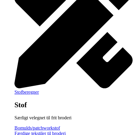
Stofberegner
Stof
Særligt velegnet til frit broderi
Bomulds/patchworkstof
Færdige tekstiler til broderi