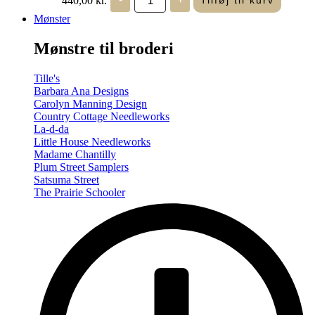
Tilføj til kurv
in
Seasons
Mønster
-
Summer/Autumn
Mønstre til broderi
(Volume
Two)
antal
Tille's
Barbara Ana Designs
Carolyn Manning Design
Country Cottage Needleworks
La-d-da
Little House Needleworks
Madame Chantilly
Plum Street Samplers
Satsuma Street
The Prairie Schooler