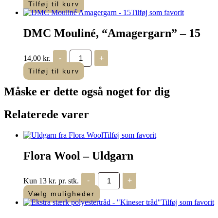
“Amagergarn”
Tilføj til kurv
–
Tilføj som favorit
17
antal
DMC Mouliné, “Amagergarn” – 15
DMC
14,00
kr.
-
+
Mouliné,
“Amagergarn”
Tilføj til kurv
–
15
Måske er dette også
noget for dig
antal
Relaterede varer
Tilføj som favorit
Flora Wool – Uldgarn
Flora
Kun 13 kr. pr. stk.
-
+
Wool
-
Vælg muligheder
Uldgarn
Tilføj som favorit
antal