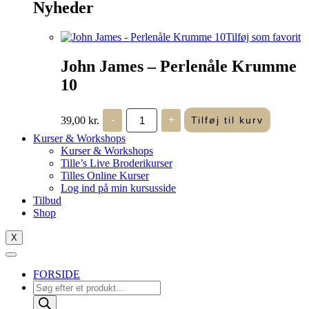
Nyheder
Tilføj som favorit
John James – Perlenåle Krumme
10
John
39,00
kr.
-
+
Tilføj til kurv
James
-
Kurser & Workshops
Perlenåle
Kurser & Workshops
Krumme
Tille’s Live Broderikurser
10
Tilles Online Kurser
antal
Log ind på min kursusside
Tilbud
Shop
X
FORSIDE
Products
search