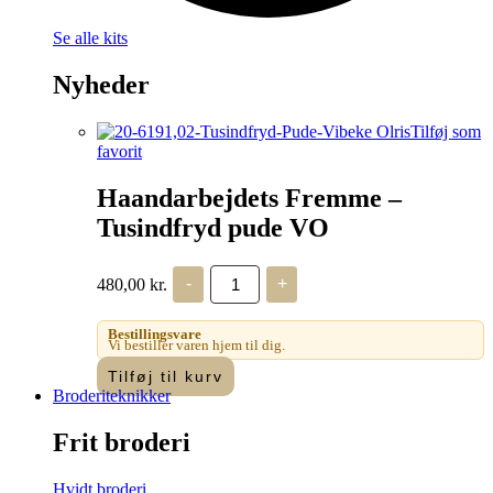
Se alle kits
Nyheder
Tilføj som
favorit
Haandarbejdets Fremme –
Tusindfryd pude VO
Haandarbejdets
480,00
kr.
-
+
Fremme
-
Tusindfryd
Bestillingsvare
pude
Vi bestiller varen hjem til dig.
VO
Tilføj til kurv
antal
Broderiteknikker
Frit broderi
Hvidt broderi