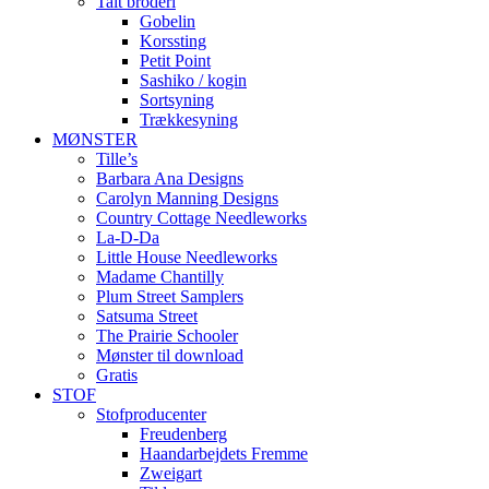
Talt broderi
Gobelin
Korssting
Petit Point
Sashiko / kogin
Sortsyning
Trækkesyning
MØNSTER
Tille’s
Barbara Ana Designs
Carolyn Manning Designs
Country Cottage Needleworks
La-D-Da
Little House Needleworks
Madame Chantilly
Plum Street Samplers
Satsuma Street
The Prairie Schooler
Mønster til download
Gratis
STOF
Stofproducenter
Freudenberg
Haandarbejdets Fremme
Zweigart