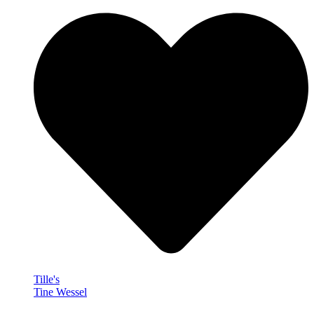
Tille's
Tine Wessel