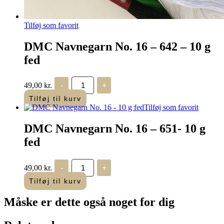
Tilføj som favorit
DMC Navnegarn No. 16 – 642 – 10 g
fed
DMC
49,00
kr.
-
+
Navnegarn
No.
Tilføj til kurv
16
Tilføj som favorit
-
642
DMC Navnegarn No. 16 – 651- 10 g
-
10
fed
g
fed
antal
DMC
49,00
kr.
-
+
Navnegarn
No.
Tilføj til kurv
16
-
Måske er dette også
noget for dig
651-
10
g