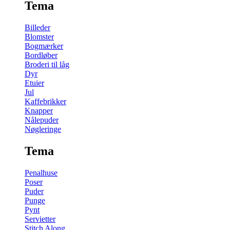
Tema
Billeder
Blomster
Bogmærker
Bordløber
Broderi til låg
Dyr
Etuier
Jul
Kaffebrikker
Knapper
Nålepuder
Nøgleringe
Tema
Penalhuse
Poser
Puder
Punge
Pynt
Servietter
Stitch Along