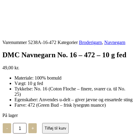
Varenummer
5238A-16-472
Kategorier
Broderigarn
,
Navnegarn
DMC Navnegarn No. 16 – 472 – 10 g fed
49,00
kr.
Materiale: 100% bomuld
Vægt: 10 g fed
Tykkelse: No. 16 (Coton Floche – finere, svarer ca. til No.
25)
Egenskaber: Anvendes u-delt – giver jævne og ensartede sting
Farve: 472 (Green Bud – frisk lysegrøn nuance)
På lager
DMC
-
+
Tilføj til kurv
Navnegarn
No.