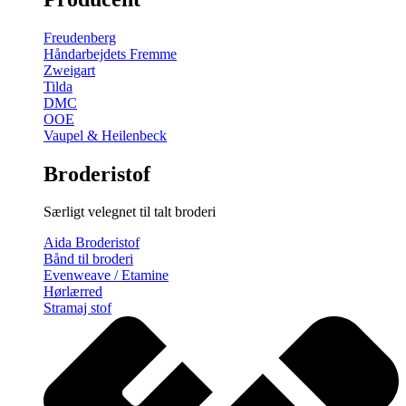
gratis
broderimønster
Freudenberg
antal
Håndarbejdets Fremme
Zweigart
Tilda
DMC
OOE
Vaupel & Heilenbeck
Broderistof
Særligt velegnet til talt broderi
Aida Broderistof
Bånd til broderi
Evenweave / Etamine
Hørlærred
Stramaj stof