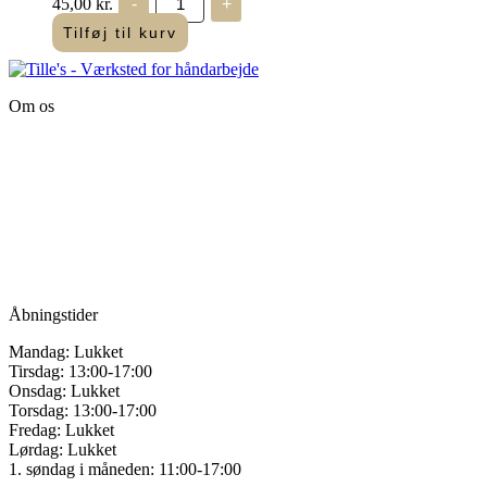
45,00
kr.
-
+
Diamant
Grande
Tilføj til kurv
-
Guld
-
G3821
Om os
antal
Tille’s – Værksted
for håndarbejde
Vandmanden 12B
9200 Aalborg SV
Tlf.: +45
81987264
Mail:
info@tilles.dk
CVR: 42501328
Åbningstider
Mandag: Lukket
Tirsdag: 13:00-17:00
Onsdag: Lukket
Torsdag: 13:00-17:00
Fredag: Lukket
Lørdag: Lukket
1. søndag i måneden: 11:00-17:00