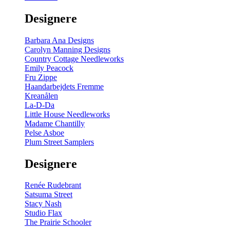
gul
-
Designere
200
m
antal
Barbara Ana Designs
Carolyn Manning Designs
Country Cottage Needleworks
Emily Peacock
Fru Zippe
Haandarbejdets Fremme
Kreanålen
La-D-Da
Little House Needleworks
Madame Chantilly
Pelse Asboe
Plum Street Samplers
Designere
Renée Rudebrant
Satsuma Street
Stacy Nash
Studio Flax
The Prairie Schooler