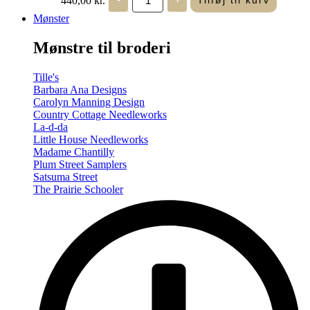
Tilføj til kurv
in
Seasons
Mønster
-
Summer/Autumn
Mønstre til broderi
(Volume
Two)
antal
Tille's
Barbara Ana Designs
Carolyn Manning Design
Country Cottage Needleworks
La-d-da
Little House Needleworks
Madame Chantilly
Plum Street Samplers
Satsuma Street
The Prairie Schooler