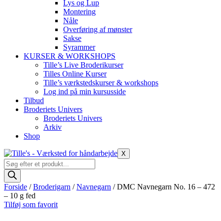
Lys og Lup
Montering
Nåle
Overføring af mønster
Sakse
Syrammer
KURSER & WORKSHOPS
Tille’s Live Broderikurser
Tilles Online Kurser
Tille’s værkstedskurser & workshops
Log ind på min kursusside
Tilbud
Broderiets Univers
Broderiets Univers
Arkiv
Shop
X
Products
search
Forside
/
Broderigarn
/
Navnegarn
/ DMC Navnegarn No. 16 – 472
– 10 g fed
Tilføj som favorit