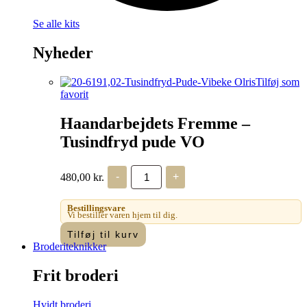
Se alle kits
Nyheder
Tilføj som
favorit
Haandarbejdets Fremme –
Tusindfryd pude VO
Haandarbejdets
480,00
kr.
-
+
Fremme
-
Tusindfryd
Bestillingsvare
pude
Vi bestiller varen hjem til dig.
VO
Tilføj til kurv
antal
Broderiteknikker
Frit broderi
Hvidt broderi