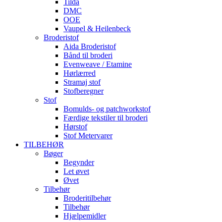
Tilda
DMC
OOE
Vaupel & Heilenbeck
Broderistof
Aida Broderistof
Bånd til broderi
Evenweave / Etamine
Hørlærred
Stramaj stof
Stofberegner
Stof
Bomulds- og patchworkstof
Færdige tekstiler til broderi
Hørstof
Stof Metervarer
TILBEHØR
Bøger
Begynder
Let øvet
Øvet
Tilbehør
Broderitilbehør
Tilbehør
Hjælpemidler