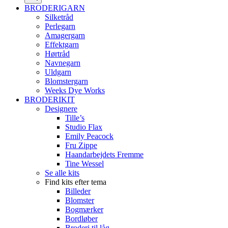
BRODERIGARN
Silketråd
Perlegarn
Amagergarn
Effektgarn
Hørtråd
Navnegarn
Uldgarn
Blomstergarn
Weeks Dye Works
BRODERIKIT
Designere
Tille’s
Studio Flax
Emily Peacock
Fru Zippe
Haandarbejdets Fremme
Tine Wessel
Se alle kits
Find kits efter tema
Billeder
Blomster
Bogmærker
Bordløber
Broderi til låg