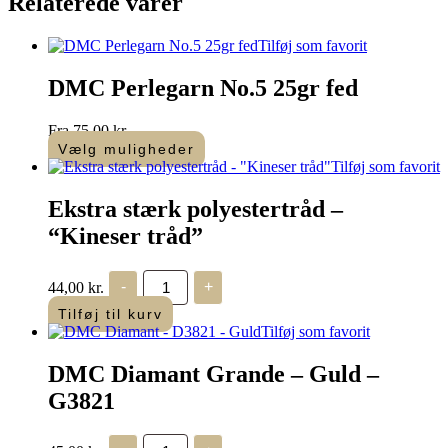
Relaterede varer
fed
antal
Tilføj som favorit
DMC Perlegarn No.5 25gr fed
Fra
75,00
kr.
Vælg muligheder
Dette
Tilføj som favorit
vare
har
Ekstra stærk polyestertråd –
flere
“Kineser tråd”
varianter.
Mulighederne
kan
Ekstra
44,00
kr.
-
+
vælges
stærk
polyestertråd
på
Tilføj til kurv
-
varesiden
Tilføj som favorit
"Kineser
tråd"
DMC Diamant Grande – Guld –
antal
G3821
DMC