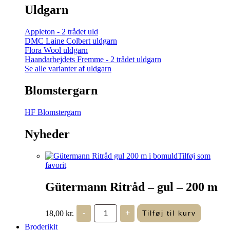
Uldgarn
Appleton - 2 trådet uld
DMC Laine Colbert uldgarn
Flora Wool uldgarn
Haandarbejdets Fremme - 2 trådet uldgarn
Se alle varianter af uldgarn
Blomstergarn
HF Blomstergarn
Nyheder
Tilføj som
favorit
Gütermann Ritråd – gul – 200 m
Gütermann
18,00
kr.
-
+
Tilføj til kurv
Ritråd
-
Broderikit