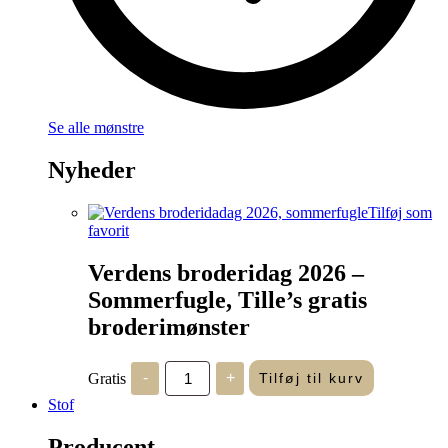
Se alle mønstre
Nyheder
Tilføj som
favorit
Verdens broderidag 2026 –
Sommerfugle, Tille’s gratis
broderimønster
Verdens
Gratis
-
+
Tilføj til kurv
broderidag
2026
Stof
-
Sommerfugle,
Producent
Tille's