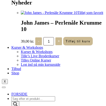
Nyheder
Tilføj som favorit
John James – Perlenåle Krumme
10
John
39,00
kr.
-
+
Tilføj til kurv
James
-
Kurser & Workshops
Perlenåle
Kurser & Workshops
Krumme
Tille’s Live Broderikurser
10
Tilles Online Kurser
antal
Log ind på min kursusside
Tilbud
Shop
X
FORSIDE
Products
search