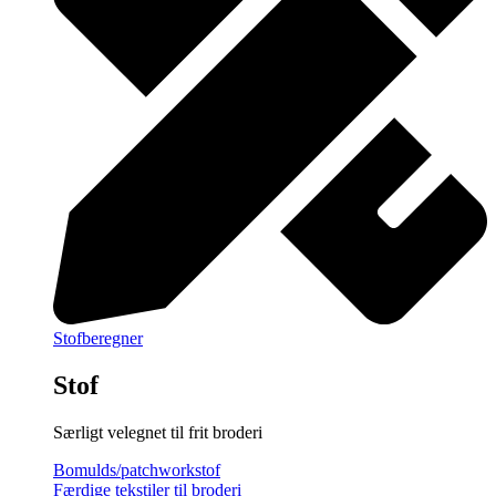
Stofberegner
Stof
Særligt velegnet til frit broderi
Bomulds/patchworkstof
Færdige tekstiler til broderi