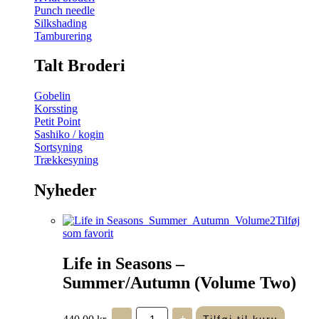
Punch needle
Silkshading
Tamburering
Talt Broderi
Gobelin
Korssting
Petit Point
Sashiko / kogin
Sortsyning
Trækkesyning
Nyheder
Tilføj
som favorit
Life in Seasons –
Summer/Autumn (Volume Two)
Life
440,00
kr.
-
+