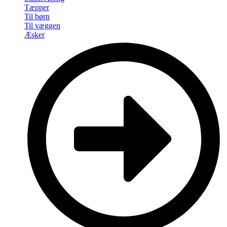
Tæpper
Til børn
Til væggen
Æsker