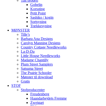
Talt broderi
Gobelin
Korssting
Petit Point
Sashiko / kogin
Sortsyning
Trækkesyning
MØNSTER
Tille’s
Barbara Ana Designs
Carolyn Manning Designs
Country Cottage Needleworks
La-D-Da
Little House Needleworks
Madame Chantilly
Plum Street Samplers
Satsuma Street
The Prairie Schooler
Mønster til download
Gratis
STOF
Stofproducenter
Freudenberg
Haandarbejdets Fremme
Zweigart