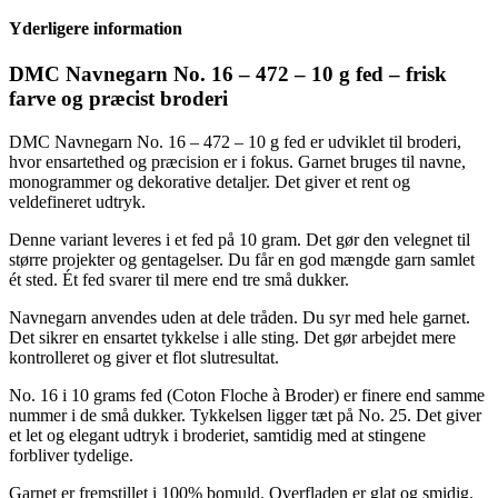
16
Yderligere information
-
472
-
DMC Navnegarn No. 16 – 472 – 10 g fed – frisk
10
farve og præcist broderi
g
fed
antal
DMC Navnegarn No. 16 – 472 – 10 g fed er udviklet til broderi,
hvor ensartethed og præcision er i fokus. Garnet bruges til navne,
monogrammer og dekorative detaljer. Det giver et rent og
veldefineret udtryk.
Denne variant leveres i et fed på 10 gram. Det gør den velegnet til
større projekter og gentagelser. Du får en god mængde garn samlet
ét sted. Ét fed svarer til mere end tre små dukker.
Navnegarn anvendes uden at dele tråden. Du syr med hele garnet.
Det sikrer en ensartet tykkelse i alle sting. Det gør arbejdet mere
kontrolleret og giver et flot slutresultat.
No. 16 i 10 grams fed (Coton Floche à Broder) er finere end samme
nummer i de små dukker. Tykkelsen ligger tæt på No. 25. Det giver
et let og elegant udtryk i broderiet, samtidig med at stingene
forbliver tydelige.
Garnet er fremstillet i 100% bomuld. Overfladen er glat og smidig.