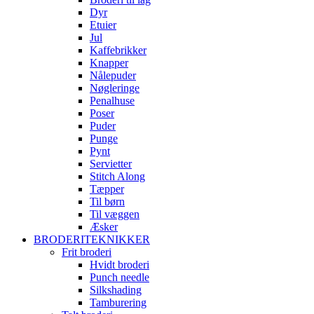
Dyr
Etuier
Jul
Kaffebrikker
Knapper
Nålepuder
Nøgleringe
Penalhuse
Poser
Puder
Punge
Pynt
Servietter
Stitch Along
Tæpper
Til børn
Til væggen
Æsker
BRODERITEKNIKKER
Frit broderi
Hvidt broderi
Punch needle
Silkshading
Tamburering