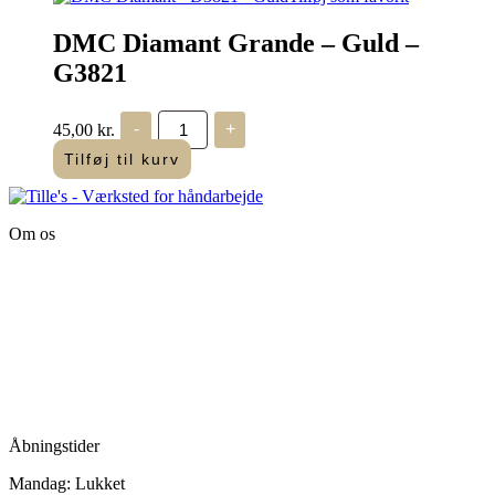
vælges
vare
på
har
DMC Diamant Grande – Guld –
varesiden
flere
G3821
varianter.
Mulighederne
kan
DMC
45,00
kr.
-
+
vælges
Diamant
Grande
på
Tilføj til kurv
-
varesiden
Guld
-
G3821
Om os
antal
Tille’s – Værksted
for håndarbejde
Vandmanden 12B
9200 Aalborg SV
Tlf.: +45
81987264
Mail:
info@tilles.dk
CVR: 42501328
Åbningstider
Mandag: Lukket