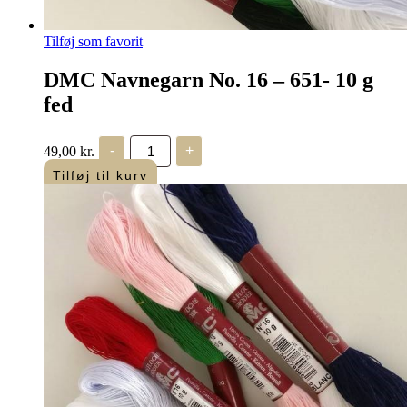
Tilføj som favorit
DMC Navnegarn No. 16 – 651- 10 g
fed
DMC
49,00
kr.
-
+
Navnegarn
No.
Tilføj til kurv
16
-
651-
10
g
fed
antal