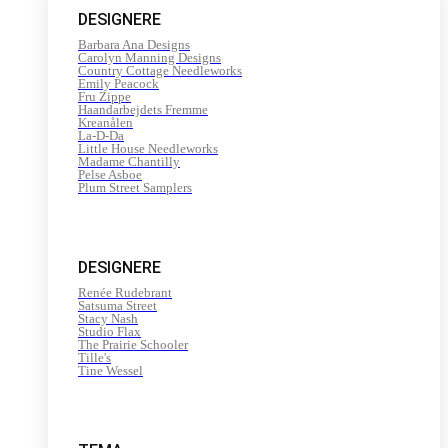
DESIGNERE
Barbara Ana Designs
Carolyn Manning Designs
Country Cottage Needleworks
Emily Peacock
Fru Zippe
Haandarbejdets Fremme
Kreanålen
La-D-Da
Little House Needleworks
Madame Chantilly
Pelse Asboe
Plum Street Samplers
DESIGNERE
Renée Rudebrant
Satsuma Street
Stacy Nash
Studio Flax
The Prairie Schooler
Tille's
Tine Wessel