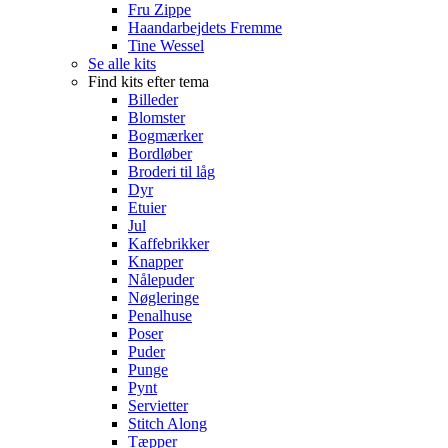
Fru Zippe
Haandarbejdets Fremme
Tine Wessel
Se alle kits
Find kits efter tema
Billeder
Blomster
Bogmærker
Bordløber
Broderi til låg
Dyr
Etuier
Jul
Kaffebrikker
Knapper
Nålepuder
Nøgleringe
Penalhuse
Poser
Puder
Punge
Pynt
Servietter
Stitch Along
Tæpper