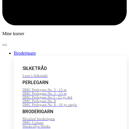
Mine kurser
Broderigarn
SILKETRÅD
Lene’s Silketråd
PERLEGARN
DMC Perlegarn No. 5 - 15 m
DMC Perlegarn No. 5 - 25 m
DMC Perlegarn No.5 - 25 gr. fed
DMC Perlegarn No. 8
DMC Perlegarn No. 8 - 10 gr. nøgle
BRODERIGARN
Mouliné broderigarn
DMC Coloris
Weeks Dye Works