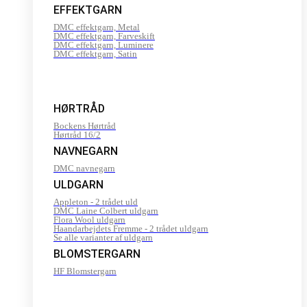
EFFEKTGARN
DMC effektgarn, Metal
DMC effektgarn, Farveskift
DMC effektgarn, Luminere
DMC effektgarn, Satin
HØRTRÅD
Bockens Hørtråd
Hørtråd 16/2
NAVNEGARN
DMC navnegarn
ULDGARN
Appleton - 2 trådet uld
DMC Laine Colbert uldgarn
Flora Wool uldgarn
Haandarbejdets Fremme - 2 trådet uldgarn
Se alle varianter af uldgarn
BLOMSTERGARN
HF Blomstergarn