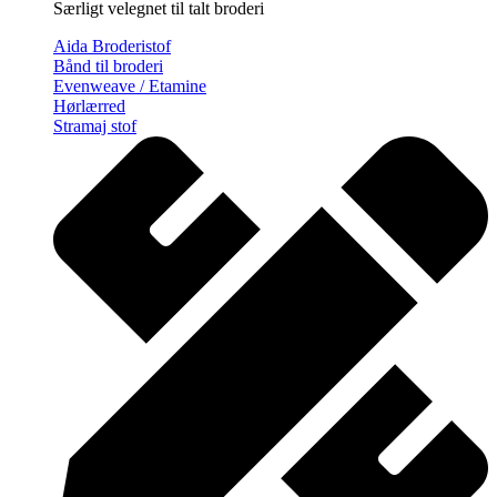
Særligt velegnet til talt broderi
Aida Broderistof
Bånd til broderi
Evenweave / Etamine
Hørlærred
Stramaj stof