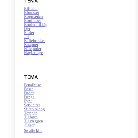
TEMA
Billeder
Blomster
Bogmærker
Bordløber
Broderi til låg
Dyr
Etuier
Jul
Kaffebrikker
Knapper
Nålepuder
Nøgleringe
TEMA
Penalhuse
Poser
Puder
Punge
Pynt
Servietter
Stitch Along
Tæpper
Til børn
Til væggen
Æsker
Se alle kits