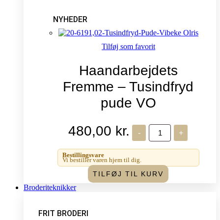
NYHEDER
Tilføj som favorit
Haandarbejdets
Fremme – Tusindfryd
pude VO
480,00
kr.
Haandarbejdets
-
+
Fremme
-
Tusindfryd
Bestillingsvare
pude
Vi bestiller varen hjem til dig.
VO
TILFØJ TIL KURV
antal
Broderiteknikker
FRIT BRODERI