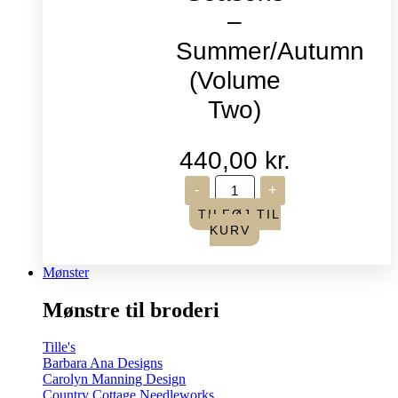
–
Summer/Autumn
(Volume
Two)
440,00
kr.
Life
-
+
in
Seasons
TILFØJ TIL
-
KURV
Summer/Autumn
(Volume
Two)
Mønster
antal
Mønstre til broderi
Tille's
Barbara Ana Designs
Carolyn Manning Design
Country Cottage Needleworks