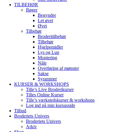
TILBEHØR
Bøger
Begynder
Let øvet
Øvet
Tilbehør
Broderitilbehør
Tilbehør
Hjælpemidler
Lys og Lup
Montering
Nåle
Overføring af mønster
Sakse
Syrammer
KURSER & WORKSHOPS
Tille’s Live Broderikurser
Tilles Online Kurser
Tille’s værkstedskurser & workshops
Log ind på min kursusside
Tilbud
Broderiets Univers
Broderiets Univers
Arkiv
Shop