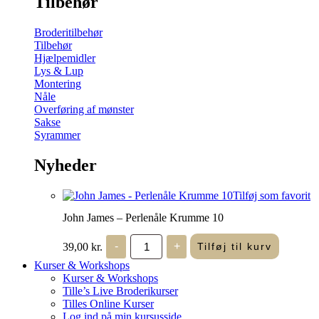
Tilbehør
Broderitilbehør
Tilbehør
Hjælpemidler
Lys & Lup
Montering
Nåle
Overføring af mønster
Sakse
Syrammer
Nyheder
Tilføj som favorit
John James – Perlenåle Krumme 10
John
39,00
kr.
-
+
Tilføj til kurv
James
-
Kurser & Workshops
Perlenåle
Kurser & Workshops
Krumme
Tille’s Live Broderikurser
10
Tilles Online Kurser
antal
Log ind på min kursusside