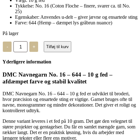
Vægt: 10 g fed
Tykkelse: No. 16 (Coton Floche – finere, svarer ca. til No.
25)
Egenskaber: Anvendes u-delt – giver jævne og ensartede sting
Farve: 644 (Hemp – dæmpet lys gråbrun nuance)
På lager
DMC
-
+
Tilføj til kurv
Navnegarn
No.
16
Yderligere information
-
644
-
DMC Navnegarn No. 16 – 644 – 10 g fed –
10
afdæmpet farve og stabil kvalitet
g
fed
antal
DMC Navnegarn No. 16 – 644 – 10 g fed er udviklet til broderi,
hvor præcision og ensartede sting er vigtige. Garnet bruges ofte til
navne, monogrammer og mindre dekorationer. Det giver et roligt og
kontrolleret udtryk.
Denne variant leveres i et fed på 10 gram. Det gør den velegnet til
større projekter og gentagelser. Du får en samlet mængde garn, som
rækker langt. Det er en praktisk løsning, hvis du arbejder med
længere tekster eller flere ens motiver.