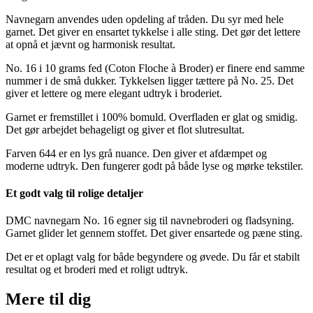
Navnegarn anvendes uden opdeling af tråden. Du syr med hele
garnet. Det giver en ensartet tykkelse i alle sting. Det gør det lettere
at opnå et jævnt og harmonisk resultat.
No. 16 i 10 grams fed (Coton Floche à Broder) er finere end samme
nummer i de små dukker. Tykkelsen ligger tættere på No. 25. Det
giver et lettere og mere elegant udtryk i broderiet.
Garnet er fremstillet i 100% bomuld. Overfladen er glat og smidig.
Det gør arbejdet behageligt og giver et flot slutresultat.
Farven 644 er en lys grå nuance. Den giver et afdæmpet og
moderne udtryk. Den fungerer godt på både lyse og mørke tekstiler.
Et godt valg til rolige detaljer
DMC navnegarn No. 16 egner sig til navnebroderi og fladsyning.
Garnet glider let gennem stoffet. Det giver ensartede og pæne sting.
Det er et oplagt valg for både begyndere og øvede. Du får et stabilt
resultat og et broderi med et roligt udtryk.
Mere til
dig