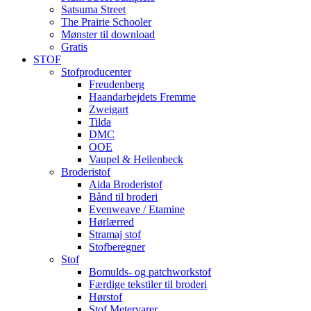
Satsuma Street
The Prairie Schooler
Mønster til download
Gratis
STOF
Stofproducenter
Freudenberg
Haandarbejdets Fremme
Zweigart
Tilda
DMC
OOE
Vaupel & Heilenbeck
Broderistof
Aida Broderistof
Bånd til broderi
Evenweave / Etamine
Hørlærred
Stramaj stof
Stofberegner
Stof
Bomulds- og patchworkstof
Færdige tekstiler til broderi
Hørstof
Stof Metervarer