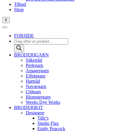
Tilbud
Shop
X
FORSIDE
Products
search
BRODERIGARN
Silketråd
Perlegarn
Amagergarn
Effektgarn
Hørtråd
Navnegarn
Uldgarn
Blomstergarn
Weeks Dye Works
BRODERIKIT
Designere
Tille’s
Studio Flax
Emily Peacock