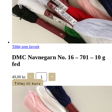
Tilføj som favorit
DMC Navnegarn No. 16 – 701 – 10 g
fed
DMC
49,00
kr.
-
+
Navnegarn
No.
Tilføj til kurv
16
-
701
-
10
g
fed