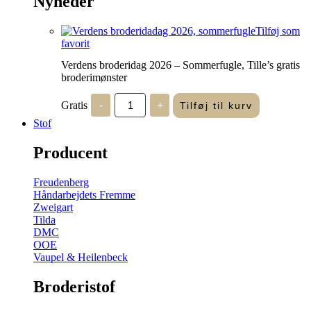
Nyheder
Tilføj som
favorit
Verdens broderidag 2026 – Sommerfugle, Tille’s gratis
broderimønster
Verdens
Gratis
-
+
Tilføj til kurv
broderidag
2026
Stof
-
Sommerfugle,
Producent
Tille's
gratis
broderimønster
Freudenberg
antal
Håndarbejdets Fremme
Zweigart
Tilda
DMC
OOE
Vaupel & Heilenbeck
Broderistof