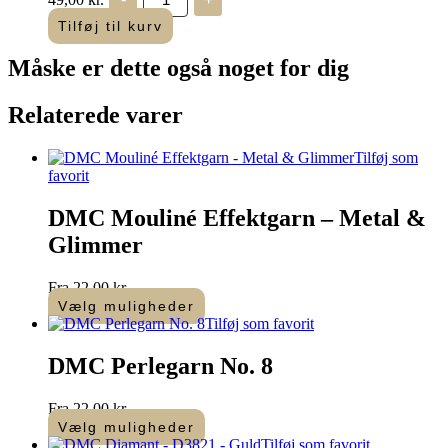
Navnegarn
No.
Tilføj til kurv
16
-
Måske er dette også
noget for dig
754
-
10
Relaterede varer
g
fed
antal
Tilføj som
favorit
DMC Mouliné Effektgarn – Metal &
Glimmer
Fra
22,00
kr.
Vælg muligheder
Dette
Tilføj som favorit
vare
har
DMC Perlegarn No. 8
flere
varianter.
Fra
22,00
kr.
Mulighederne
Vælg muligheder
kan
Dette
Tilføj som favorit