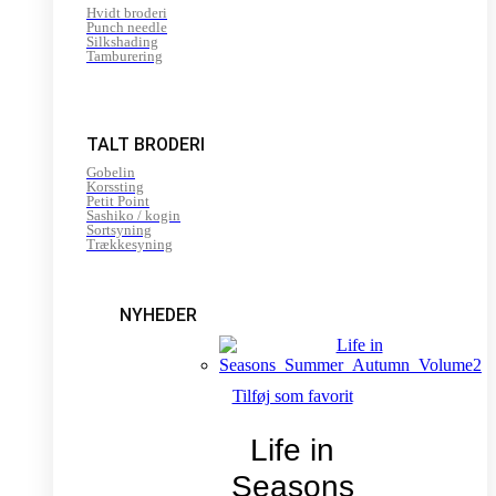
Hvidt broderi
Punch needle
Silkshading
Tamburering
TALT BRODERI
Gobelin
Korssting
Petit Point
Sashiko / kogin
Sortsyning
Trækkesyning
NYHEDER
Tilføj som favorit
Life in
Seasons