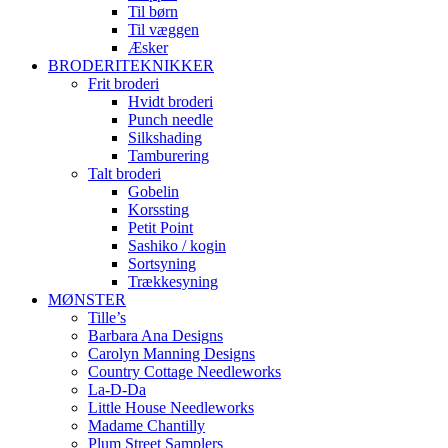
Til børn
Til væggen
Æsker
BRODERITEKNIKKER
Frit broderi
Hvidt broderi
Punch needle
Silkshading
Tamburering
Talt broderi
Gobelin
Korssting
Petit Point
Sashiko / kogin
Sortsyning
Trækkesyning
MØNSTER
Tille’s
Barbara Ana Designs
Carolyn Manning Designs
Country Cottage Needleworks
La-D-Da
Little House Needleworks
Madame Chantilly
Plum Street Samplers