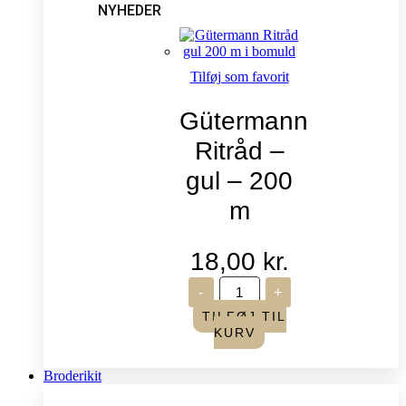
NYHEDER
Tilføj som favorit
Gütermann
Ritråd –
gul – 200
m
18,00
kr.
Gütermann
-
+
Ritråd
-
TILFØJ TIL
gul
KURV
-
200
m
Broderikit
antal