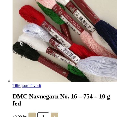
antal
Tilføj som favorit
DMC Navnegarn No. 16 – 754 – 10 g
fed
DMC
49,00
kr.
-
+