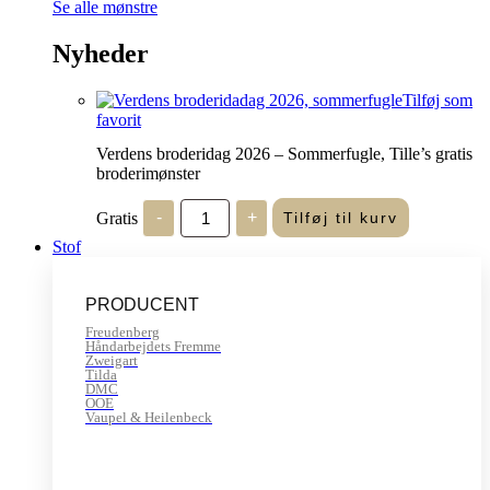
Se alle mønstre
Nyheder
Tilføj som
favorit
Verdens broderidag 2026 – Sommerfugle, Tille’s gratis
broderimønster
Verdens
Gratis
-
+
Tilføj til kurv
broderidag
2026
Stof
-
Sommerfugle,
Tille's
PRODUCENT
gratis
broderimønster
Freudenberg
antal
Håndarbejdets Fremme
Zweigart
Tilda
DMC
OOE
Vaupel & Heilenbeck