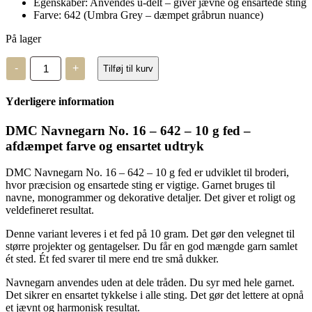
Egenskaber: Anvendes u-delt – giver jævne og ensartede sting
Farve: 642 (Umbra Grey – dæmpet gråbrun nuance)
På lager
DMC
-
+
Tilføj til kurv
Navnegarn
No.
16
Yderligere information
-
642
-
DMC Navnegarn No. 16 – 642 – 10 g fed –
10
afdæmpet farve og ensartet udtryk
g
fed
antal
DMC Navnegarn No. 16 – 642 – 10 g fed er udviklet til broderi,
hvor præcision og ensartede sting er vigtige. Garnet bruges til
navne, monogrammer og dekorative detaljer. Det giver et roligt og
veldefineret resultat.
Denne variant leveres i et fed på 10 gram. Det gør den velegnet til
større projekter og gentagelser. Du får en god mængde garn samlet
ét sted. Ét fed svarer til mere end tre små dukker.
Navnegarn anvendes uden at dele tråden. Du syr med hele garnet.
Det sikrer en ensartet tykkelse i alle sting. Det gør det lettere at opnå
et jævnt og harmonisk resultat.