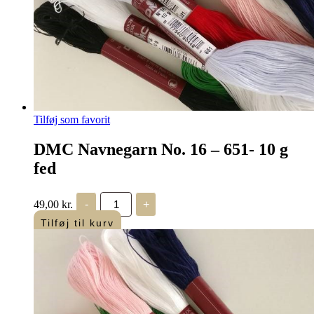
Tilføj som favorit
DMC Navnegarn No. 16 – 651- 10 g
fed
DMC
49,00
kr.
-
+
Navnegarn
No.
Tilføj til kurv
16
-
651-
10
g
fed
antal