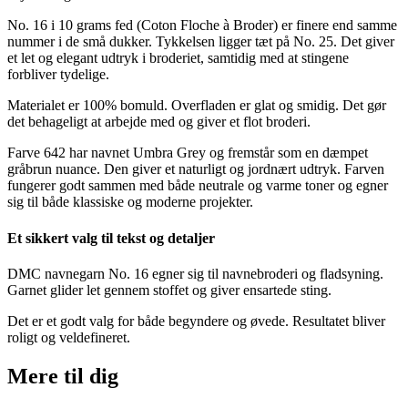
No. 16 i 10 grams fed (Coton Floche à Broder) er finere end samme
nummer i de små dukker. Tykkelsen ligger tæt på No. 25. Det giver
et let og elegant udtryk i broderiet, samtidig med at stingene
forbliver tydelige.
Materialet er 100% bomuld. Overfladen er glat og smidig. Det gør
det behageligt at arbejde med og giver et flot broderi.
Farve 642 har navnet Umbra Grey og fremstår som en dæmpet
gråbrun nuance. Den giver et naturligt og jordnært udtryk. Farven
fungerer godt sammen med både neutrale og varme toner og egner
sig til både klassiske og moderne projekter.
Et sikkert valg til tekst og detaljer
DMC navnegarn No. 16 egner sig til navnebroderi og fladsyning.
Garnet glider let gennem stoffet og giver ensartede sting.
Det er et godt valg for både begyndere og øvede. Resultatet bliver
roligt og veldefineret.
Mere til
dig