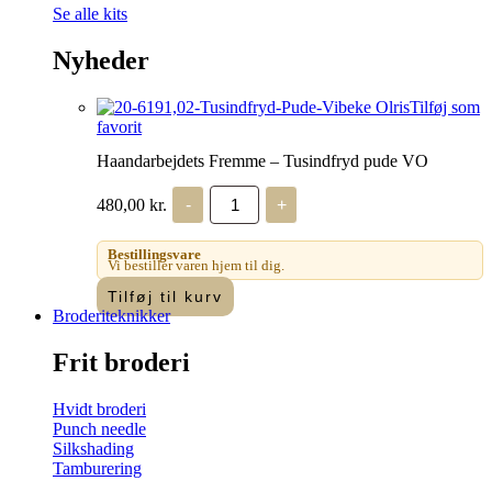
Se alle kits
Nyheder
Tilføj som
favorit
Haandarbejdets Fremme – Tusindfryd pude VO
Haandarbejdets
480,00
kr.
-
+
Fremme
-
Tusindfryd
Bestillingsvare
pude
Vi bestiller varen hjem til dig.
VO
Tilføj til kurv
antal
Broderiteknikker
Frit broderi
Hvidt broderi
Punch needle
Silkshading
Tamburering