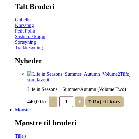
Talt Broderi
Gobelin
Korssting
Petit Point
Sashiko / kogin
Sortsyning
Trækkesyning
Nyheder
Tilføj
som favorit
Life in Seasons – Summer/Autumn (Volume Two)
Life
440,00
kr.
-
+
Tilføj til kurv
in
Seasons
Mønster
-
Summer/Autumn
Mønstre til broderi
(Volume
Two)
antal
Tille's