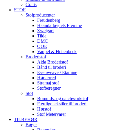
Gratis
STOF
Stofproducenter
Freudenberg
Haandarbejdets Fremme
Zweigart
Tilda
DMC
OOE
Vaupel & Heilenbeck
Broderistof
Aida Broderistof
Bånd til broderi
Evenweave / Etamine
Hørlærred
Stramaj stof
Stofberegner
Stof
Bomulds- og patchworkstof
Færdige tekstiler til broderi
Hørstof
Stof Metervarer
TILBEHØR
Bøger
Begynder