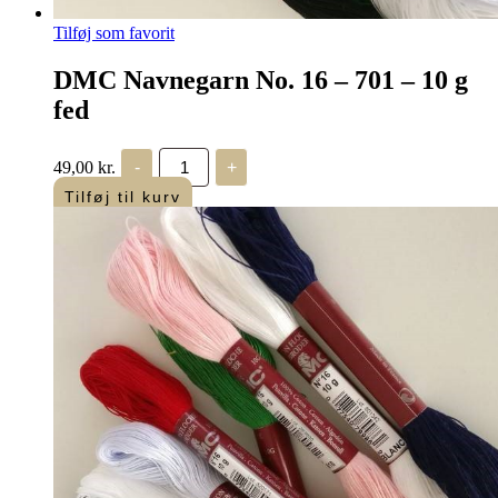
Tilføj som favorit
DMC Navnegarn No. 16 – 701 – 10 g
fed
DMC
49,00
kr.
-
+
Navnegarn
No.
Tilføj til kurv
16
-
701
-
10
g
fed
antal