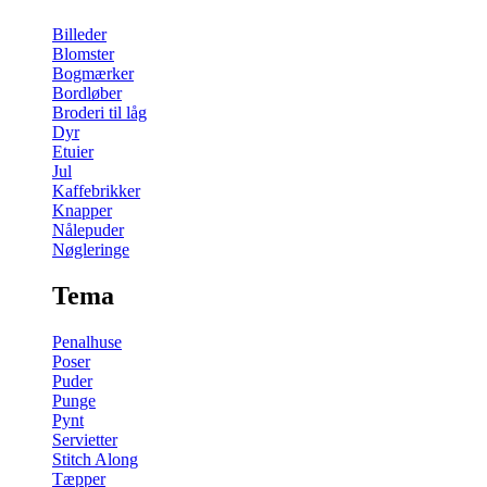
Billeder
Blomster
Bogmærker
Bordløber
Broderi til låg
Dyr
Etuier
Jul
Kaffebrikker
Knapper
Nålepuder
Nøgleringe
Tema
Penalhuse
Poser
Puder
Punge
Pynt
Servietter
Stitch Along
Tæpper