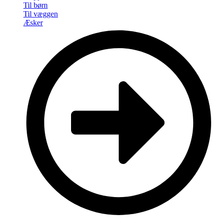
Til børn
Til væggen
Æsker