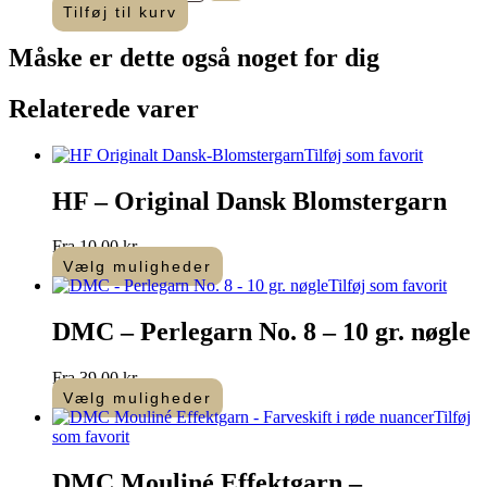
No.
Tilføj til kurv
16
-
Måske er dette også
noget for dig
644
-
10
Relaterede varer
g
fed
antal
Tilføj som favorit
HF – Original Dansk Blomstergarn
Fra
10,00
kr.
Vælg muligheder
Dette
Tilføj som favorit
vare
har
DMC – Perlegarn No. 8 – 10 gr. nøgle
flere
varianter.
Fra
39,00
kr.
Mulighederne
Vælg muligheder
kan
Dette
Tilføj
vælges
vare
som favorit
på
har
varesiden
flere
DMC Mouliné Effektgarn –