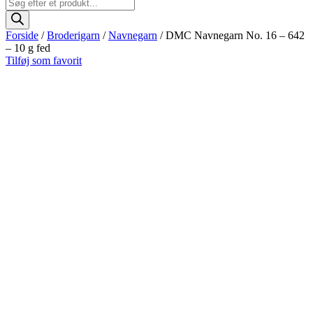
Products
search
Forside
/
Broderigarn
/
Navnegarn
/ DMC Navnegarn No. 16 – 642
– 10 g fed
Tilføj som favorit