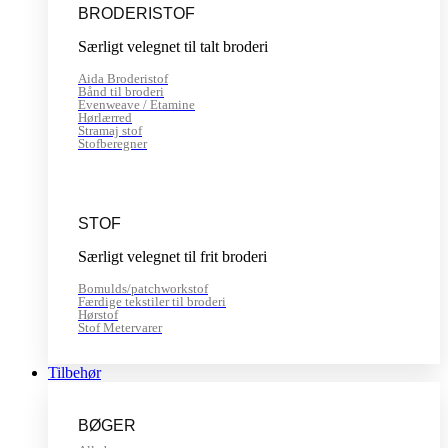
BRODERISTOF
Særligt velegnet til talt broderi
Aida Broderistof
Bånd til broderi
Evenweave / Etamine
Hørlærred
Stramaj stof
Stofberegner
STOF
Særligt velegnet til frit broderi
Bomulds/patchworkstof
Færdige tekstiler til broderi
Hørstof
Stof Metervarer
Tilbehør
BØGER