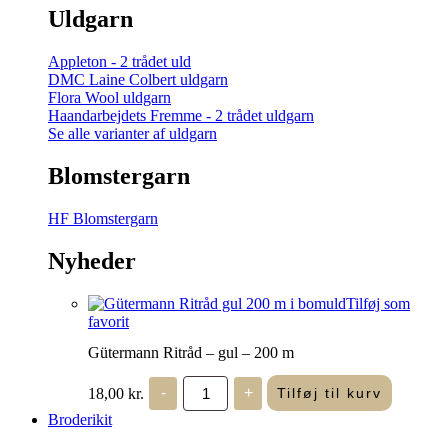
Uldgarn
Appleton - 2 trådet uld
DMC Laine Colbert uldgarn
Flora Wool uldgarn
Haandarbejdets Fremme - 2 trådet uldgarn
Se alle varianter af uldgarn
Blomstergarn
HF Blomstergarn
Nyheder
Tilføj som
favorit
Gütermann Ritråd – gul – 200 m
Gütermann
18,00
kr.
-
+
Tilføj til kurv
Ritråd
-
Broderikit
gul
-