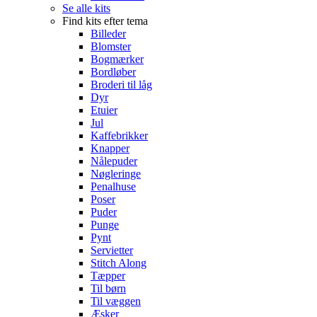
Se alle kits
Find kits efter tema
Billeder
Blomster
Bogmærker
Bordløber
Broderi til låg
Dyr
Etuier
Jul
Kaffebrikker
Knapper
Nålepuder
Nøgleringe
Penalhuse
Poser
Puder
Punge
Pynt
Servietter
Stitch Along
Tæpper
Til børn
Til væggen
Æsker