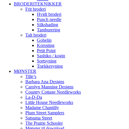
BRODERITEKNIKKER
Frit broderi
Hvidt broderi
Punch needle
Silkshading
Tamburering
Talt broderi
Gobelin
Korssting
Petit Point
Sashiko / kogin
Sortsyning
Trækkesyning
MØNSTER
Tille’s
Barbara Ana Designs
Carolyn Manning Designs
Country Cottage Needleworks
La-D-Da
Little House Needleworks
Madame Chantilly
Plum Street Samplers
Satsuma Street
The Prairie Schooler
Mønster til download