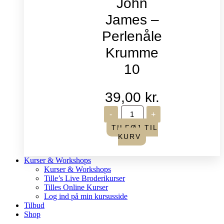
John
James –
Perlenåle
Krumme
10
39,00
kr.
John
-
+
James
-
TILFØJ TIL
Perlenåle
KURV
Krumme
10
antal
Kurser & Workshops
Kurser & Workshops
Tille’s Live Broderikurser
Tilles Online Kurser
Log ind på min kursusside
Tilbud
Shop