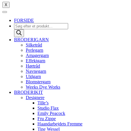
X
FORSIDE
Products
search
BRODERIGARN
Silketråd
Perlegarn
Amagergarn
Effektgarn
Hørtråd
Navnegarn
Uldgarn
Blomstergarn
Weeks Dye Works
BRODERIKIT
Designere
Tille’s
Studio Flax
Emily Peacock
Fru Zippe
Haandarbejdets Fremme
Tine Wessel