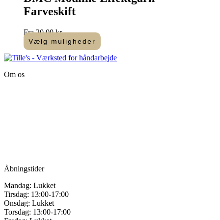
varianter.
Farveskift
Mulighederne
kan
vælges
Fra
20,00
kr.
på
Vælg muligheder
varesiden
Dette
vare
har
Om os
flere
varianter.
Tille’s – Værksted
Mulighederne
for håndarbejde
kan
vælges
Vandmanden 12B
på
9200 Aalborg SV
varesiden
Tlf.: +45
81987264
Mail:
info@tilles.dk
CVR: 42501328
Åbningstider
Mandag: Lukket
Tirsdag: 13:00-17:00
Onsdag: Lukket
Torsdag: 13:00-17:00