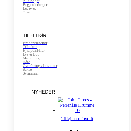
Alle bøger
Begynderbøger
Let øvet
Øvet
TILBEHØR
Broderitilbehør
Tilbehør
Hjælpemidler
Lys & Lup
Montering
Nåle
Overføring af mønster
Sakse
Syrammer
NYHEDER
Tilføj som favorit