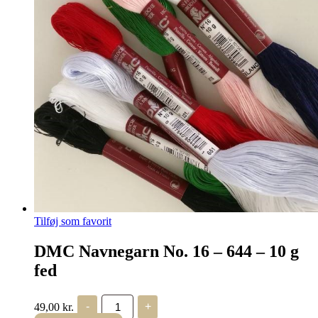
Tilføj som favorit
DMC Navnegarn No. 16 – 644 – 10 g
fed
DMC
49,00
kr.
-
+
Navnegarn