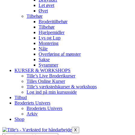
Let øvet
Øvet
Tilbehør
Broderitilbehør
Tilbehør
Hjælpemidler
Lys og Lup
Montering
Nåle
Overføring af mønster
Sakse
Syrammer
KURSER & WORKSHOPS
Tille’s Live Broderikurser
Tilles Online Kurser
Tille’s værkstedskurser & workshops
Log ind på min kursusside
Tilbud
Broderiets Univers
Broderiets Univers
Arkiv
Shop
X