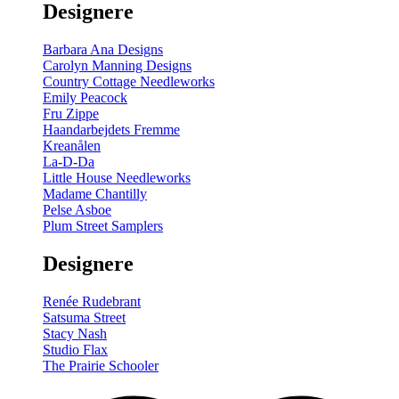
Designere
200
m
antal
Barbara Ana Designs
Carolyn Manning Designs
Country Cottage Needleworks
Emily Peacock
Fru Zippe
Haandarbejdets Fremme
Kreanålen
La-D-Da
Little House Needleworks
Madame Chantilly
Pelse Asboe
Plum Street Samplers
Designere
Renée Rudebrant
Satsuma Street
Stacy Nash
Studio Flax
The Prairie Schooler