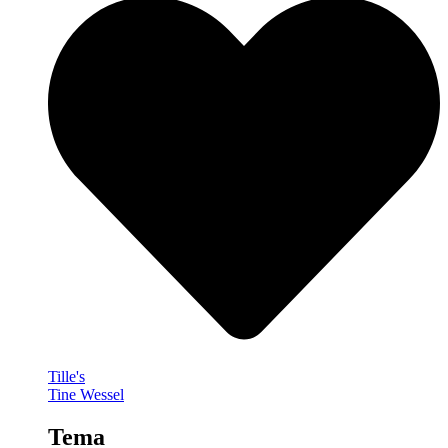
Tille's
Tine Wessel
Tema