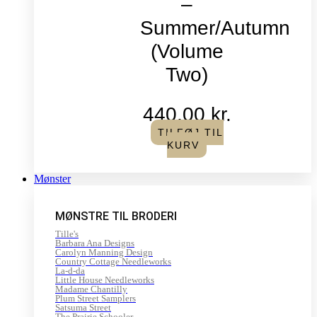
–
Summer/Autumn
(Volume
Two)
440,00
kr.
TILFØJ TIL
KURV
Mønster
MØNSTRE TIL BRODERI
Tille's
Barbara Ana Designs
Carolyn Manning Design
Country Cottage Needleworks
La-d-da
Little House Needleworks
Madame Chantilly
Plum Street Samplers
Satsuma Street
The Prairie Schooler