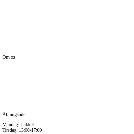
Om os
Tille’s – Værksted
for håndarbejde
Vandmanden 12B
9200 Aalborg SV
Tlf.: +45
81987264
Mail:
info@tilles.dk
CVR: 42501328
Åbningstider
Mandag: Lukket
Tirsdag: 13:00-17:00