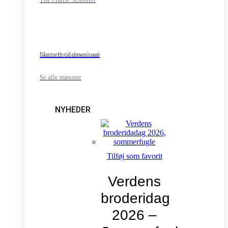
Mønster til download
Gratis Broderimønster
Se alle mønstre
NYHEDER
Tilføj som favorit
Verdens
broderidag
2026 –