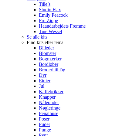
Tille’s
Studio Flax
Emily Peacock
Fru Zippe
Haandarbejdets Fremme
Tine Wessel
Se alle kits
Find kits efter tema
Billeder
Blomster
Bogmærker
Bordløber
Broderi til låg
Dyr
Etuier
Jul
Kaffebrikker
Knapper
Nålepuder
Nøgleringe
Penalhuse
Poser
Puder
Punge
Pynt