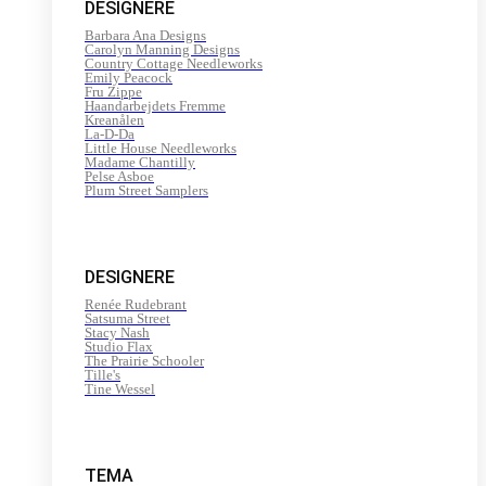
DESIGNERE
Barbara Ana Designs
Carolyn Manning Designs
Country Cottage Needleworks
Emily Peacock
Fru Zippe
Haandarbejdets Fremme
Kreanålen
La-D-Da
Little House Needleworks
Madame Chantilly
Pelse Asboe
Plum Street Samplers
DESIGNERE
Renée Rudebrant
Satsuma Street
Stacy Nash
Studio Flax
The Prairie Schooler
Tille's
Tine Wessel
TEMA