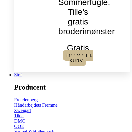
Sommerfugle,
Tille’s
gratis
broderimønster
Gratis
TILFØJ TIL
KURV
Stof
Producent
Freudenberg
Håndarbejdets Fremme
Zweigart
Tilda
DMC
OOE
Vaupel & Heilenbeck