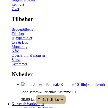
Begynderbøger
Let øvet
Øvet
Tilbehør
Broderitilbehør
Tilbehør
Hjælpemidler
Lys & Lup
Montering
Nåle
Overføring af mønster
Sakse
Syrammer
Nyheder
Tilføj som favorit
John James – Perlenåle Krumme 10
39,00
kr.
Tilføj til kurv
Kurser & Workshops