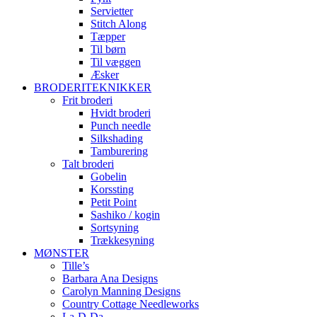
Servietter
Stitch Along
Tæpper
Til børn
Til væggen
Æsker
BRODERITEKNIKKER
Frit broderi
Hvidt broderi
Punch needle
Silkshading
Tamburering
Talt broderi
Gobelin
Korssting
Petit Point
Sashiko / kogin
Sortsyning
Trækkesyning
MØNSTER
Tille’s
Barbara Ana Designs
Carolyn Manning Designs
Country Cottage Needleworks
La-D-Da