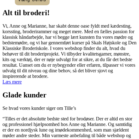
Dette
til
vare
2.000,00 kr.
Alt til
broderi
!​
har
flere
Vi, Anne og Marianne, har skabt denne oase fyldt med kædesting,
varianter.
korssting, broderirammer og meget mere. Med en fælles passion for
Mulighederne
klassisk håndarbejde, har vi begge lært kunsten fra vores mødre og
kan
bedstemødre, og vi har gennemført kurser på Skals Højskole og Den
vælges
Klassiske Broderiskole. I vores webshop finder du alt, hvad du
på
behøver til dit broderiprojekt. Vi tilbyder kvalitetsgarner, mønstre,
varesiden
kits og værktøj, der er nøje udvalgt for at sikre, at du får det bedste
resultat. Uanset om du er nybegynder eller erfaren, tilpasser vi vores
udvalg til dit niveau og dine behov, så det bliver sjovt og
inspirerende at brodere.
Læs mere
Glade kunder
Se hvad vores kunder siger om Tille’s
“Tilles er det absolutte bedste sted for brodøser. Der er altid en stor
og professionel hjælpsomhed hos Anne og Marianne. Og samtidig
er der en nordjysk lune og imødekommenhed, som man sjældent
møder andre steder. Min varmeste anbefaling til både webshop og