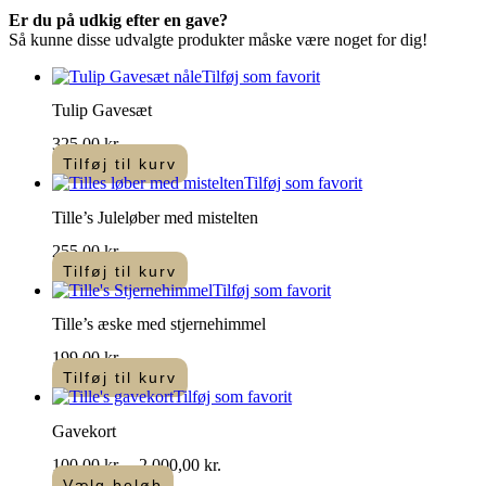
varianter.
Er du på udkig efter en gave?
Mulighederne
Så kunne disse udvalgte produkter måske være noget for dig!
kan
vælges
Tilføj som favorit
på
varesiden
Tulip Gavesæt
325,00
kr.
Tilføj til kurv
Tilføj som favorit
Tille’s Juleløber med mistelten
255,00
kr.
Tilføj til kurv
Tilføj som favorit
Tille’s æske med stjernehimmel
199,00
kr.
Tilføj til kurv
Tilføj som favorit
Gavekort
Prisinterval:
100,00
kr.
–
2.000,00
kr.
100,00 kr.
Vælg beløb