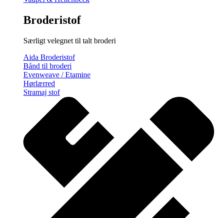
Broderistof
Særligt velegnet til talt broderi
Aida Broderistof
Bånd til broderi
Evenweave / Etamine
Hørlærred
Stramaj stof