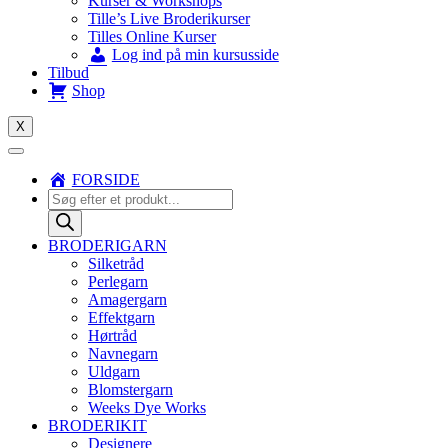
Kurser & Workshops
Tille’s Live Broderikurser
Tilles Online Kurser
Log ind på min kursusside
Tilbud
Shop
X
FORSIDE
Products
search
BRODERIGARN
Silketråd
Perlegarn
Amagergarn
Effektgarn
Hørtråd
Navnegarn
Uldgarn
Blomstergarn
Weeks Dye Works
BRODERIKIT
Designere