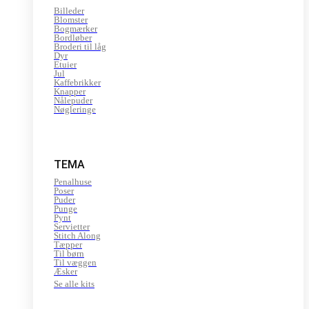
Billeder
Blomster
Bogmærker
Bordløber
Broderi til låg
Dyr
Etuier
Jul
Kaffebrikker
Knapper
Nålepuder
Nøgleringe
TEMA
Penalhuse
Poser
Puder
Punge
Pynt
Servietter
Stitch Along
Tæpper
Til børn
Til væggen
Æsker
Se alle kits