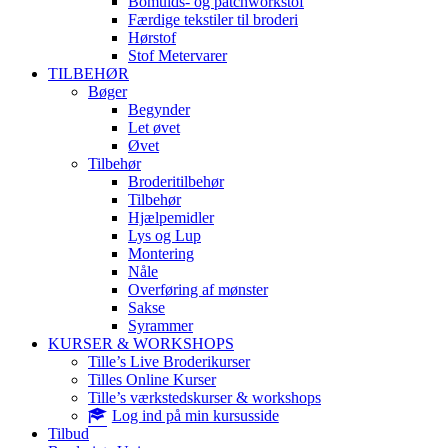
Bomulds- og patchworkstof
Færdige tekstiler til broderi
Hørstof
Stof Metervarer
TILBEHØR
Bøger
Begynder
Let øvet
Øvet
Tilbehør
Broderitilbehør
Tilbehør
Hjælpemidler
Lys og Lup
Montering
Nåle
Overføring af mønster
Sakse
Syrammer
KURSER & WORKSHOPS
Tille’s Live Broderikurser
Tilles Online Kurser
Tille’s værkstedskurser & workshops
Log ind på min kursusside
Tilbud