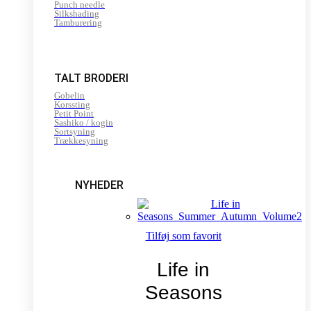
Punch needle
Silkshading
Tamburering
TALT BRODERI
Gobelin
Korssting
Petit Point
Sashiko / kogin
Sortsyning
Trækkesyning
NYHEDER
Tilføj som favorit
Life in
Seasons