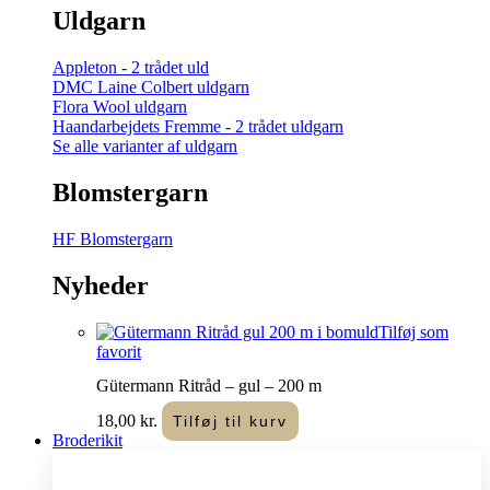
Uldgarn
Appleton - 2 trådet uld
DMC Laine Colbert uldgarn
Flora Wool uldgarn
Haandarbejdets Fremme - 2 trådet uldgarn
Se alle varianter af uldgarn
Blomstergarn
HF Blomstergarn
Nyheder
Tilføj som
favorit
Gütermann Ritråd – gul – 200 m
18,00
kr.
Tilføj til kurv
Broderikit