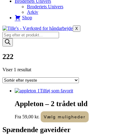
Broderiets Univers
Broderiets Univers
Arkiv
Shop
X
Products
search
222
Viser 1 resultat
Tilføj som favorit
Appleton – 2 trådet uld
Dette
Fra
59,00
kr.
Vælg muligheder
vare
har
Spændende
gaveidéer
flere