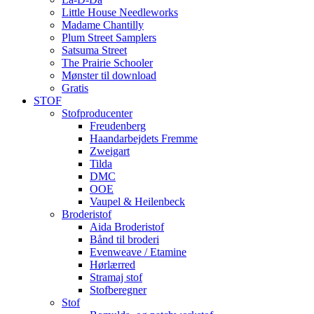
Little House Needleworks
Madame Chantilly
Plum Street Samplers
Satsuma Street
The Prairie Schooler
Mønster til download
Gratis
STOF
Stofproducenter
Freudenberg
Haandarbejdets Fremme
Zweigart
Tilda
DMC
OOE
Vaupel & Heilenbeck
Broderistof
Aida Broderistof
Bånd til broderi
Evenweave / Etamine
Hørlærred
Stramaj stof
Stofberegner
Stof