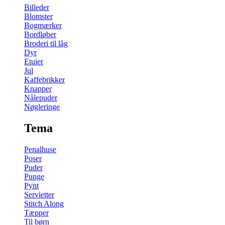
Billeder
Blomster
Bogmærker
Bordløber
Broderi til låg
Dyr
Etuier
Jul
Kaffebrikker
Knapper
Nålepuder
Nøgleringe
Tema
Penalhuse
Poser
Puder
Punge
Pynt
Servietter
Stitch Along
Tæpper
Til børn