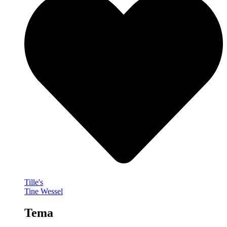
Tille's
Tine Wessel
Tema