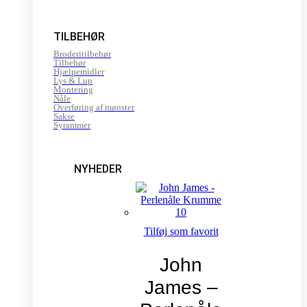
TILBEHØR
Broderitilbehør
Tilbehør
Hjælpemidler
Lys & Lup
Montering
Nåle
Overføring af mønster
Sakse
Syrammer
NYHEDER
Tilføj som favorit
John
James –