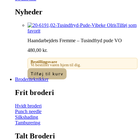
Nyheder
Tilføj som
favorit
Haandarbejdets Fremme – Tusindfryd pude VO
480,00
kr.
Bestillingsvare
Vi bestiller varen hjem til dig.
Tilføj til kurv
Broderiteknikker
Frit broderi
Hvidt broderi
Punch needle
Silkshading
Tamburering
Talt Broderi