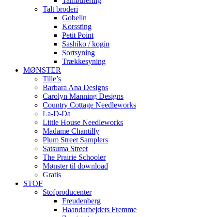
Tamburering
Talt broderi
Gobelin
Korssting
Petit Point
Sashiko / kogin
Sortsyning
Trækkesyning
MØNSTER
Tille’s
Barbara Ana Designs
Carolyn Manning Designs
Country Cottage Needleworks
La-D-Da
Little House Needleworks
Madame Chantilly
Plum Street Samplers
Satsuma Street
The Prairie Schooler
Mønster til download
Gratis
STOF
Stofproducenter
Freudenberg
Haandarbejdets Fremme