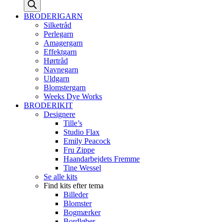
search
BRODERIGARN
Silketråd
Perlegarn
Amagergarn
Effektgarn
Hørtråd
Navnegarn
Uldgarn
Blomstergarn
Weeks Dye Works
BRODERIKIT
Designere
Tille’s
Studio Flax
Emily Peacock
Fru Zippe
Haandarbejdets Fremme
Tine Wessel
Se alle kits
Find kits efter tema
Billeder
Blomster
Bogmærker
Bordløber