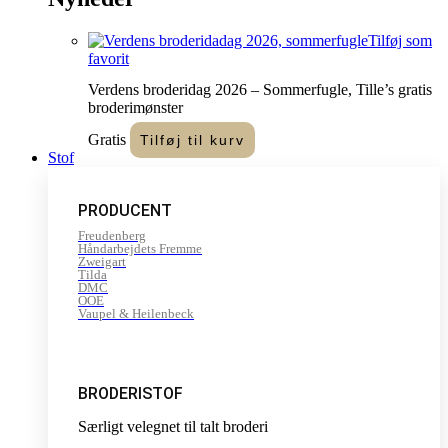
Tilføj som
favorit
Verdens broderidag 2026 – Sommerfugle, Tille’s gratis
broderimønster
Gratis
Tilføj til kurv
Stof
PRODUCENT
Freudenberg
Håndarbejdets Fremme
Zweigart
Tilda
DMC
OOE
Vaupel & Heilenbeck
BRODERISTOF
Særligt velegnet til talt broderi