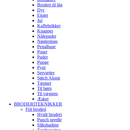
Broderi til låg
Dyr
Etuier
Jul
Kaffebrikker
Knapper
Nålepuder
Nøgleringe
Penalhuse
Poser
Puder
Punge
Pynt
Servietter
Stitch Along
Tæpper
Til børn
Til væggen
Æsker
BRODERITEKNIKKER
Frit broderi
Hvidt broderi
Punch needle
Silkshading