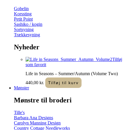
Gobelin
Korssting
Petit Point
Sashiko / kogin
Sortsyning
Trækkesyning
Nyheder
Tilføj
som favorit
Life in Seasons – Summer/Autumn (Volume Two)
440,00
kr.
Tilføj til kurv
Mønster
Mønstre til broderi
Tille's
Barbara Ana Designs
Carolyn Manning Design
Country Cottage Needleworks