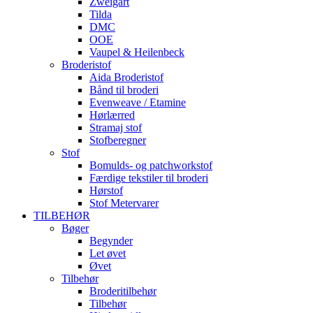
Zweigart
Tilda
DMC
OOE
Vaupel & Heilenbeck
Broderistof
Aida Broderistof
Bånd til broderi
Evenweave / Etamine
Hørlærred
Stramaj stof
Stofberegner
Stof
Bomulds- og patchworkstof
Færdige tekstiler til broderi
Hørstof
Stof Metervarer
TILBEHØR
Bøger
Begynder
Let øvet
Øvet
Tilbehør
Broderitilbehør
Tilbehør