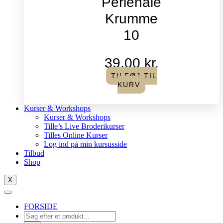
Perlenåle
Krumme
10
39,00
kr.
TILFØJ TIL
KURV
Kurser & Workshops
Kurser & Workshops
Tille’s Live Broderikurser
Tilles Online Kurser
Log ind på min kursusside
Tilbud
Shop
X
FORSIDE
Products