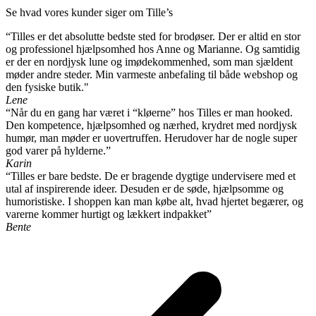
Se hvad vores kunder siger om Tille’s
“Tilles er det absolutte bedste sted for brodøser. Der er altid en stor
og professionel hjælpsomhed hos Anne og Marianne. Og samtidig
er der en nordjysk lune og imødekommenhed, som man sjældent
møder andre steder. Min varmeste anbefaling til både webshop og
den fysiske butik."
Lene
“Når du en gang har været i “kløerne” hos Tilles er man hooked.
Den kompetence, hjælpsomhed og nærhed, krydret med nordjysk
humør, man møder er uovertruffen. Herudover har de nogle super
god varer på hylderne.”
Karin
“Tilles er bare bedste. De er bragende dygtige undervisere med et
utal af inspirerende ideer. Desuden er de søde, hjælpsomme og
humoristiske. I shoppen kan man købe alt, hvad hjertet begærer, og
varerne kommer hurtigt og lækkert indpakket”
Bente