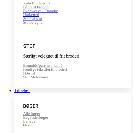
Aida Broderistof
Bånd til broderi
Evenweave / Etamine
Hørlærred
Stramaj stof
Stofberegner
STOF
Særligt velegnet til frit broderi
Bomulds/patchworkstof
Færdige tekstiler til broderi
Hørstof
Stof Metervarer
Tilbehør
BØGER
Alle bøger
Begynderbøger
Let øvet
Øvet