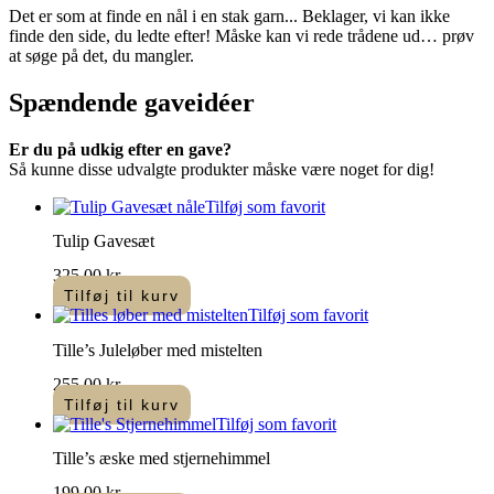
Det er som at finde en nål i en stak garn... Beklager, vi kan ikke
finde den side, du ledte efter! Måske kan vi rede trådene ud… prøv
at søge på det, du mangler.
Spændende
gaveidéer
Er du på udkig efter en gave?
Så kunne disse udvalgte produkter måske være noget for dig!
Tilføj som favorit
Tulip Gavesæt
325,00
kr.
Tilføj til kurv
Tilføj som favorit
Tille’s Juleløber med mistelten
255,00
kr.
Tilføj til kurv
Tilføj som favorit
Tille’s æske med stjernehimmel
199,00
kr.