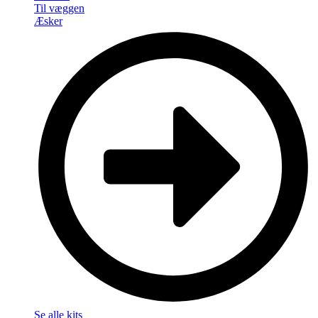
Til væggen
Æsker
Se alle kits