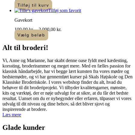
Tilføj til kurv
Tilføj som favorit
Gavekort
Prisinterval:
100,00
kr.
–
2.000,00
kr.
100,00 kr.
Vælg beløb
Dette
til
vare
2.000,00 kr.
Alt til
broderi
!​
har
flere
Vi, Anne og Marianne, har skabt denne oase fyldt med kædesting,
varianter.
korssting, broderirammer og meget mere. Med en fælles passion for
Mulighederne
klassisk håndarbejde, har vi begge lært kunsten fra vores mødre og
kan
bedstemødre, og vi har gennemført kurser på Skals Højskole og Den
vælges
Klassiske Broderiskole. I vores webshop finder du alt, hvad du
på
behøver til dit broderiprojekt. Vi tilbyder kvalitetsgarner, mønstre,
varesiden
kits og værktøj, der er nøje udvalgt for at sikre, at du får det bedste
resultat. Uanset om du er nybegynder eller erfaren, tilpasser vi vores
udvalg til dit niveau og dine behov, så det bliver sjovt og
inspirerende at brodere.
Læs mere
Glade kunder