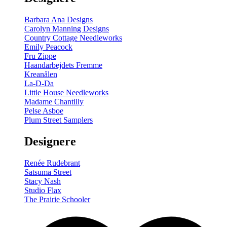
Barbara Ana Designs
Carolyn Manning Designs
Country Cottage Needleworks
Emily Peacock
Fru Zippe
Haandarbejdets Fremme
Kreanålen
La-D-Da
Little House Needleworks
Madame Chantilly
Pelse Asboe
Plum Street Samplers
Designere
Renée Rudebrant
Satsuma Street
Stacy Nash
Studio Flax
The Prairie Schooler