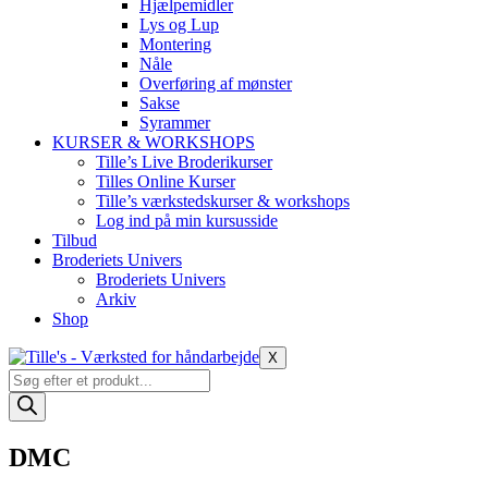
Hjælpemidler
Lys og Lup
Montering
Nåle
Overføring af mønster
Sakse
Syrammer
KURSER & WORKSHOPS
Tille’s Live Broderikurser
Tilles Online Kurser
Tille’s værkstedskurser & workshops
Log ind på min kursusside
Tilbud
Broderiets Univers
Broderiets Univers
Arkiv
Shop
X
Products
search
DMC