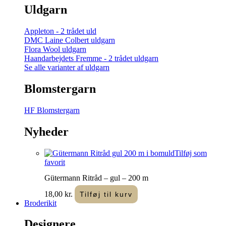
Uldgarn
Appleton - 2 trådet uld
DMC Laine Colbert uldgarn
Flora Wool uldgarn
Haandarbejdets Fremme - 2 trådet uldgarn
Se alle varianter af uldgarn
Blomstergarn
HF Blomstergarn
Nyheder
Tilføj som
favorit
Gütermann Ritråd – gul – 200 m
18,00
kr.
Tilføj til kurv
Broderikit
Designere