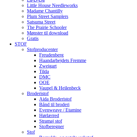
Little House Needleworks
Madame Chantilly
Plum Street Samplers
Satsuma Street
The Prairie Schooler
Mønster til download
Gratis
STOF
Stofproducenter
Freudenberg
Haandarbejdets Fremme
Zweigart
Tilda
DMC
OOE
Vaupel & Heilenbeck
Broderistof
Aida Broderistof
Bånd til broderi
Evenweave / Etamine
Hørlærred
Stramaj stof
Stofberegner
Stof