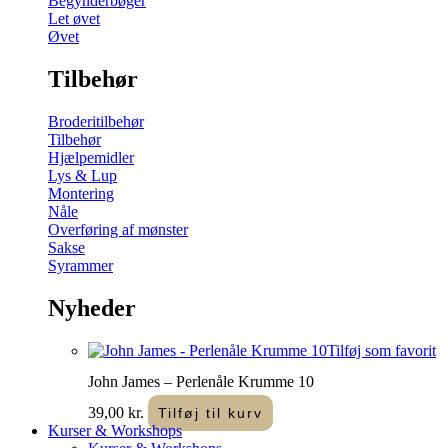
Begynderbøger
Let øvet
Øvet
Tilbehør
Broderitilbehør
Tilbehør
Hjælpemidler
Lys & Lup
Montering
Nåle
Overføring af mønster
Sakse
Syrammer
Nyheder
Tilføj som favorit
John James – Perlenåle Krumme 10
39,00
kr.
Tilføj til kurv
Kurser & Workshops