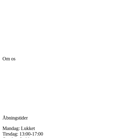
Om os
Tille’s – Værksted
for håndarbejde
Vandmanden 12B
9200 Aalborg SV
Tlf.: +45
81987264
Mail:
info@tilles.dk
CVR: 42501328
Åbningstider
Mandag: Lukket
Tirsdag: 13:00-17:00