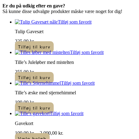
varianter.
Er du på udkig efter en gave?
Mulighederne
Så kunne disse udvalgte produkter måske være noget for dig!
kan
vælges
Tilføj som favorit
på
varesiden
Tulip Gavesæt
325,00
kr.
Tilføj til kurv
Tilføj som favorit
Tille’s Juleløber med mistelten
255,00
kr.
Tilføj til kurv
Tilføj som favorit
Tille’s æske med stjernehimmel
199,00
kr.
Tilføj til kurv
Tilføj som favorit
Gavekort
Prisinterval:
100,00
kr.
–
2.000,00
kr.
100,00 kr.
Vælg beløb