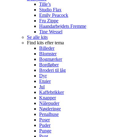
Tille’s
Studio Flax
Emily Peacock
Fru Zippe
Haandarbejdets Fremme
Tine Wessel
Se alle kits
Find kits efter tema
Billeder
Blomster
Bogmærker
Bordløber
Broderi til låg
Dyr
Etuier
Jul
Kaffebrikker
Knapper
Nålepuder
Nøgleringe
Penalhuse
Poser
Puder
Punge
Pynt