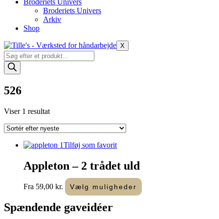
Broderiets Univers
Broderiets Univers
Arkiv
Shop
X
Products
search
526
Viser 1 resultat
Tilføj som favorit
Appleton – 2 trådet uld
Dette
Fra
59,00
kr.
Vælg muligheder
vare
har
Spændende
gaveidéer
flere