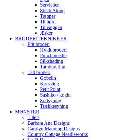
Servietter
Stitch Along
Tæpper
Til børn
Til væggen
Æsker
BRODERITEKNIKKER
Frit broderi
Hvidt broderi
Punch needle
Silkshading
Tamburering
Talt broderi
Gobelin
Korssting
Petit Point
Sashiko / kogin
Sortsyning
Trækkesyning
MØNSTER
Tille’s
Barbara Ana Designs
Carolyn Manning Designs
Country Cottage Needleworks
La-D-Da