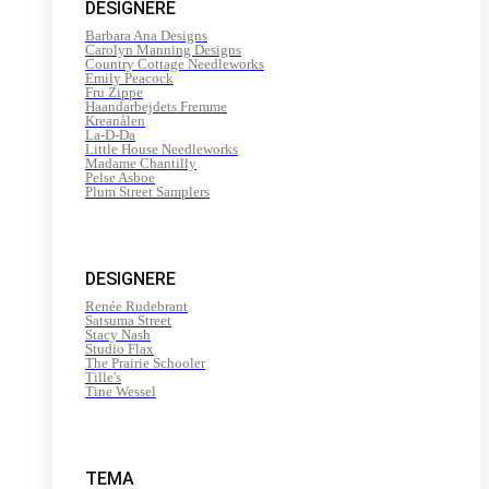
DESIGNERE
Barbara Ana Designs
Carolyn Manning Designs
Country Cottage Needleworks
Emily Peacock
Fru Zippe
Haandarbejdets Fremme
Kreanålen
La-D-Da
Little House Needleworks
Madame Chantilly
Pelse Asboe
Plum Street Samplers
DESIGNERE
Renée Rudebrant
Satsuma Street
Stacy Nash
Studio Flax
The Prairie Schooler
Tille's
Tine Wessel
TEMA