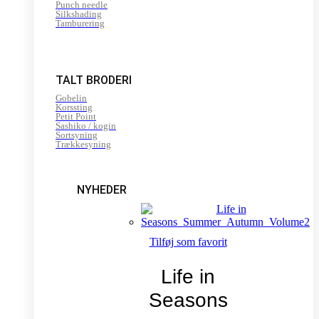
Punch needle
Silkshading
Tamburering
TALT BRODERI
Gobelin
Korssting
Petit Point
Sashiko / kogin
Sortsyning
Trækkesyning
NYHEDER
Tilføj som favorit
Life in
Seasons