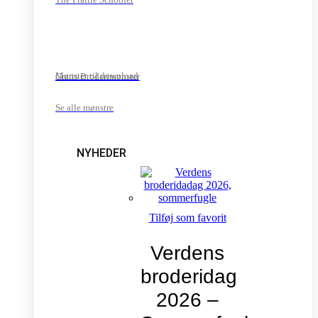
Mønster til download
Gratis Broderimønster
Se alle mønstre
NYHEDER
Tilføj som favorit
Verdens
broderidag
2026 –