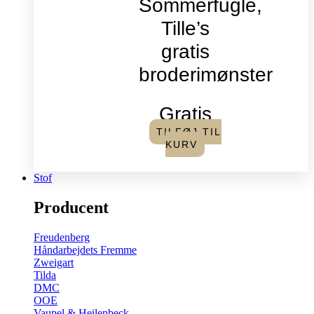
Sommerfugle,
Tille’s
gratis
broderimønster
Gratis
TILFØJ TIL
KURV
Stof
Producent
Freudenberg
Håndarbejdets Fremme
Zweigart
Tilda
DMC
OOE
Vaupel & Heilenbeck