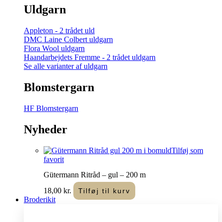
Uldgarn
Appleton - 2 trådet uld
DMC Laine Colbert uldgarn
Flora Wool uldgarn
Haandarbejdets Fremme - 2 trådet uldgarn
Se alle varianter af uldgarn
Blomstergarn
HF Blomstergarn
Nyheder
Tilføj som
favorit
Gütermann Ritråd – gul – 200 m
18,00
kr.
Tilføj til kurv
Broderikit