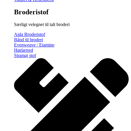
Broderistof
Særligt velegnet til talt broderi
Aida Broderistof
Bånd til broderi
Evenweave / Etamine
Hørlærred
Stramaj stof