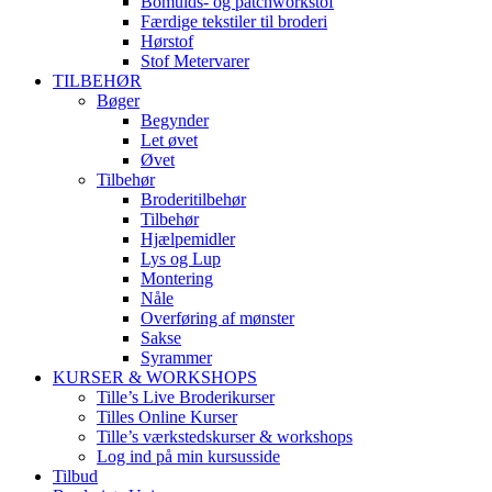
Bomulds- og patchworkstof
Færdige tekstiler til broderi
Hørstof
Stof Metervarer
TILBEHØR
Bøger
Begynder
Let øvet
Øvet
Tilbehør
Broderitilbehør
Tilbehør
Hjælpemidler
Lys og Lup
Montering
Nåle
Overføring af mønster
Sakse
Syrammer
KURSER & WORKSHOPS
Tille’s Live Broderikurser
Tilles Online Kurser
Tille’s værkstedskurser & workshops
Log ind på min kursusside
Tilbud