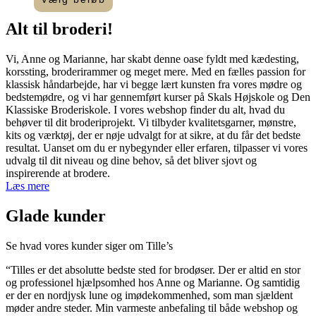
Dette
til
vare
2.000,00 kr.
Alt til
broderi
!​
har
flere
Vi, Anne og Marianne, har skabt denne oase fyldt med kædesting,
varianter.
korssting, broderirammer og meget mere. Med en fælles passion for
Mulighederne
klassisk håndarbejde, har vi begge lært kunsten fra vores mødre og
kan
bedstemødre, og vi har gennemført kurser på Skals Højskole og Den
vælges
Klassiske Broderiskole. I vores webshop finder du alt, hvad du
på
behøver til dit broderiprojekt. Vi tilbyder kvalitetsgarner, mønstre,
varesiden
kits og værktøj, der er nøje udvalgt for at sikre, at du får det bedste
resultat. Uanset om du er nybegynder eller erfaren, tilpasser vi vores
udvalg til dit niveau og dine behov, så det bliver sjovt og
inspirerende at brodere.
Læs mere
Glade kunder
Se hvad vores kunder siger om Tille’s
“Tilles er det absolutte bedste sted for brodøser. Der er altid en stor
og professionel hjælpsomhed hos Anne og Marianne. Og samtidig
er der en nordjysk lune og imødekommenhed, som man sjældent
møder andre steder. Min varmeste anbefaling til både webshop og