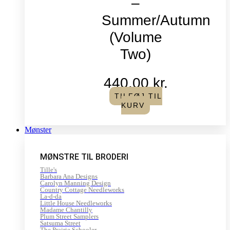
–
Summer/Autumn
(Volume
Two)
440,00
kr.
TILFØJ TIL
KURV
Mønster
MØNSTRE TIL BRODERI
Tille's
Barbara Ana Designs
Carolyn Manning Design
Country Cottage Needleworks
La-d-da
Little House Needleworks
Madame Chantilly
Plum Street Samplers
Satsuma Street
The Prairie Schooler