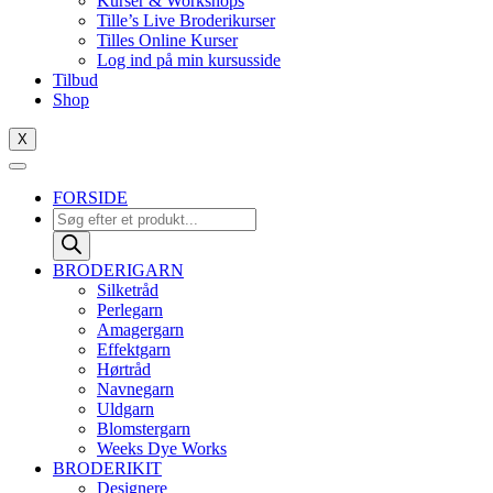
Kurser & Workshops
Tille’s Live Broderikurser
Tilles Online Kurser
Log ind på min kursusside
Tilbud
Shop
X
FORSIDE
Products
search
BRODERIGARN
Silketråd
Perlegarn
Amagergarn
Effektgarn
Hørtråd
Navnegarn
Uldgarn
Blomstergarn
Weeks Dye Works
BRODERIKIT
Designere