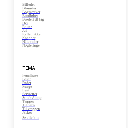
Billeder
Blomster
Bogmærker
Bordløber
Broderi til låg
Dyr
Etuier
Jul
Kaffebrikker
Knapper
Nålepuder
Nøgleringe
TEMA
Penalhuse
Poser
Puder
Punge
Pynt
Servietter
Stitch Along
Tæpper
Til børn
Til væggen
Æsker
Se alle kits