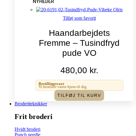
NYHEDER
Tilføj som favorit
Haandarbejdets
Fremme – Tusindfryd
pude VO
480,00
kr.
Bestillingsvare
Vi bestiller varen hjem til dig.
TILFØJ TIL KURV
Broderiteknikker
Frit broderi
Hvidt broderi
Punch needle