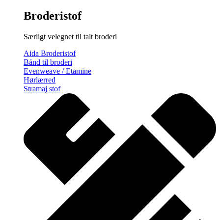
Broderistof
Særligt velegnet til talt broderi
Aida Broderistof
Bånd til broderi
Evenweave / Etamine
Hørlærred
Stramaj stof