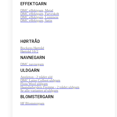
EFFEKTGARN
DMC effektgarn, Metal
DMC effektgarn, Farveskift
DMC effektgarn, Luminere
DMC effektgarn, Satin
HØRTRÅD
Bockens Hørtråd
Hørtråd 16/2
NAVNEGARN
DMC navnegarn
ULDGARN
Appleton - 2 trådet uld
DMC Laine Colbert uldgarn
Flora Wool uldgarn
Haandarbejdets Fremme - 2 trådet uldgarn
Se alle varianter af uldgarn
BLOMSTERGARN
HF Blomstergarn