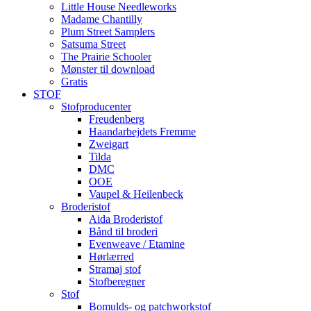
Little House Needleworks
Madame Chantilly
Plum Street Samplers
Satsuma Street
The Prairie Schooler
Mønster til download
Gratis
STOF
Stofproducenter
Freudenberg
Haandarbejdets Fremme
Zweigart
Tilda
DMC
OOE
Vaupel & Heilenbeck
Broderistof
Aida Broderistof
Bånd til broderi
Evenweave / Etamine
Hørlærred
Stramaj stof
Stofberegner
Stof
Bomulds- og patchworkstof