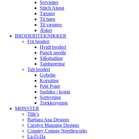
Servietter
Stitch Along
Tæpper
Til børn
Til væggen
Æsker
BRODERITEKNIKKER
Frit broderi
Hvidt broderi
Punch needle
Silkshading
Tamburering
Talt broderi
Gobelin
Korssting
Petit Point
Sashiko / kogin
Sortsyning
Trækkesyning
MØNSTER
Tille’s
Barbara Ana Designs
Carolyn Manning Designs
Country Cottage Needleworks
La-D-Da