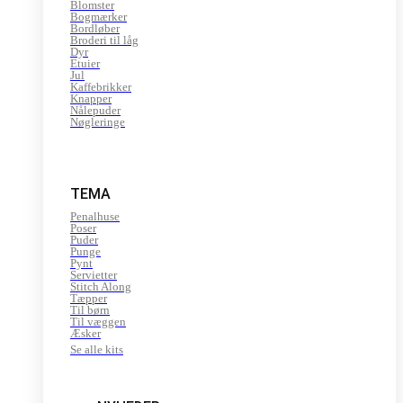
Blomster
Bogmærker
Bordløber
Broderi til låg
Dyr
Etuier
Jul
Kaffebrikker
Knapper
Nålepuder
Nøgleringe
TEMA
Penalhuse
Poser
Puder
Punge
Pynt
Servietter
Stitch Along
Tæpper
Til børn
Til væggen
Æsker
Se alle kits