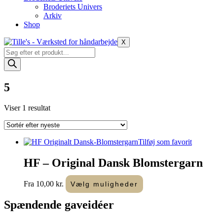
Broderiets Univers
Arkiv
Shop
X
Products
search
5
Viser 1 resultat
Tilføj som favorit
HF – Original Dansk Blomstergarn
Dette
Fra
10,00
kr.
Vælg muligheder
vare
har
Spændende
gaveidéer
flere
varianter.