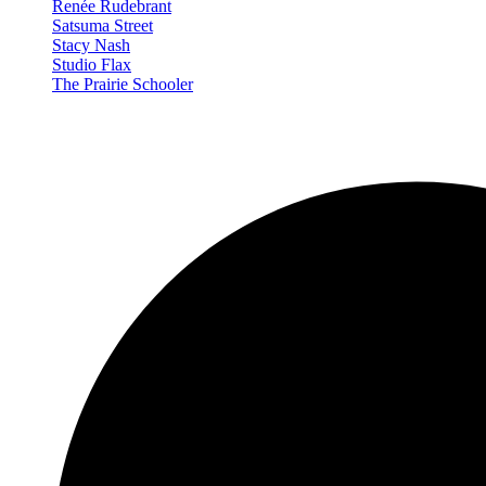
Renée Rudebrant
Satsuma Street
Stacy Nash
Studio Flax
The Prairie Schooler