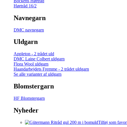
Bockens Hørtråd
Hørtråd 16/2
Navnegarn
DMC navnegarn
Uldgarn
Appleton - 2 trådet uld
DMC Laine Colbert uldgarn
Flora Wool uldgarn
Haandarbejdets Fremme - 2 trådet uldgarn
Se alle varianter af uldgarn
Blomstergarn
HF Blomstergarn
Nyheder
Tilføj som favor