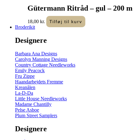
Gütermann Ritråd – gul – 200 m
18,00
kr.
Tilføj til kurv
Broderikit
Designere
Barbara Ana Designs
Carolyn Manning Designs
Country Cottage Needleworks
Emily Peacock
Fru Zippe
Haandarbejdets Fremme
Kreanålen
La-D-Da
Little House Needleworks
Madame Chantilly
Pelse Asboe
Plum Street Samplers
Designere