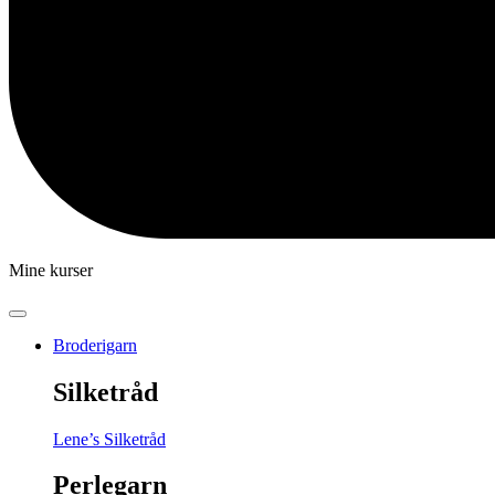
Mine kurser
Broderigarn
Silketråd
Lene’s Silketråd
Perlegarn