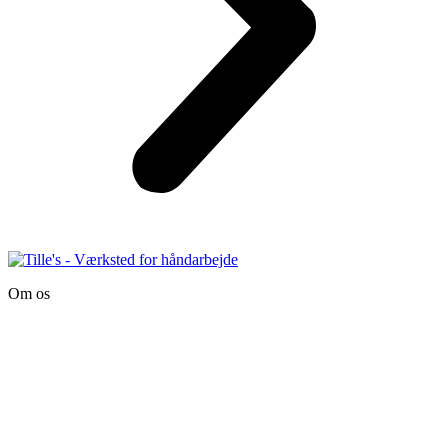
Om os
Tille’s – Værksted
for håndarbejde
Vandmanden 12B
9200 Aalborg SV
Tlf.: +45
81987264
Mail:
info@tilles.dk