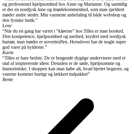
og professionel hjælpsomhed hos Anne og Marianne. Og samtidig
er der en nordjysk lune og imødekommenhed, som man sjældent
møder andre steder. Min varmeste anbefaling til både webshop og
den fysiske butik."
Lene
“Når du en gang har været i “kløerne” hos Tilles er man hooked.
Den kompetence, hjælpsomhed og nærhed, krydret med nordjysk
humør, man møder er uovertruffen. Herudover har de nogle super
god varer på hylderne.”
Karin
“Tilles er bare bedste. De er bragende dygtige undervisere med et
utal af inspirerende ideer. Desuden er de søde, hjælpsomme og
humoristiske. I shoppen kan man købe alt, hvad hjertet begærer, og
varerne kommer hurtigt og lækkert indpakket”
Bente