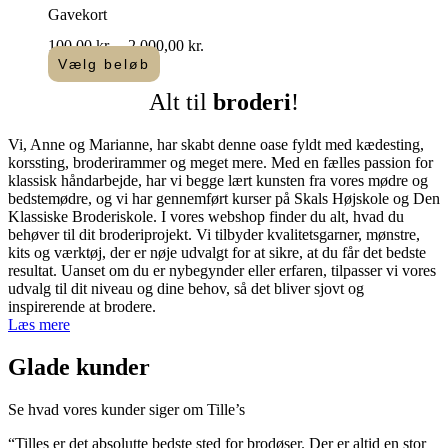
Gavekort
Prisinterval:
100,00
kr.
–
2.000,00
kr.
100,00 kr.
Vælg beløb
Dette
til
Alt til
broderi
!​
vare
2.000,00 kr.
har
flere
Vi, Anne og Marianne, har skabt denne oase fyldt med kædesting,
varianter.
korssting, broderirammer og meget mere. Med en fælles passion for
Mulighederne
klassisk håndarbejde, har vi begge lært kunsten fra vores mødre og
kan
bedstemødre, og vi har gennemført kurser på Skals Højskole og Den
vælges
Klassiske Broderiskole. I vores webshop finder du alt, hvad du
på
behøver til dit broderiprojekt. Vi tilbyder kvalitetsgarner, mønstre,
varesiden
kits og værktøj, der er nøje udvalgt for at sikre, at du får det bedste
resultat. Uanset om du er nybegynder eller erfaren, tilpasser vi vores
udvalg til dit niveau og dine behov, så det bliver sjovt og
inspirerende at brodere.
Læs mere
Glade kunder
Se hvad vores kunder siger om Tille’s
“Tilles er det absolutte bedste sted for brodøser. Der er altid en stor