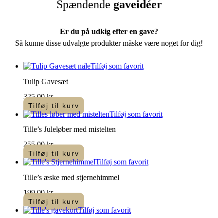
Spændende
gaveidéer
har
flere
varianter.
Mulighederne
Er du på udkig efter en gave?
kan
Så kunne disse udvalgte produkter måske være noget for dig!
vælges
på
varesiden
Tilføj som favorit
Tulip Gavesæt
325,00
kr.
Tilføj til kurv
Tilføj som favorit
Tille’s Juleløber med mistelten
255,00
kr.
Tilføj til kurv
Tilføj som favorit
Tille’s æske med stjernehimmel
199,00
kr.
Tilføj til kurv
Tilføj som favorit