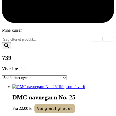
Mine kurser
Products
search
739
Viser 1 resultat
Tilføj som favorit
DMC navnegarn No. 25
Dette
Fra
22,00
kr.
Vælg muligheder
vare