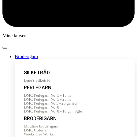
Mine kurser
Broderigarn
SILKETRÅD
Lene’s Silketråd
PERLEGARN
DMC Perlegarn No. 5 - 15 m
DMC Perlegarn No. 5 - 25 m
DMC Perlegarn No.5 - 25 gr. fed
DMC Perlegarn No. 8
DMC Perlegarn No. 8 - 10 gr. nøgle
BRODERIGARN
Mouliné broderigarn
DMC Coloris
Weeks Dye Works