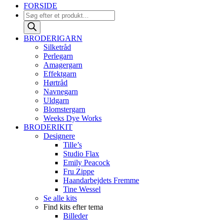
FORSIDE
Products
search
BRODERIGARN
Silketråd
Perlegarn
Amagergarn
Effektgarn
Hørtråd
Navnegarn
Uldgarn
Blomstergarn
Weeks Dye Works
BRODERIKIT
Designere
Tille’s
Studio Flax
Emily Peacock
Fru Zippe
Haandarbejdets Fremme
Tine Wessel
Se alle kits
Find kits efter tema
Billeder