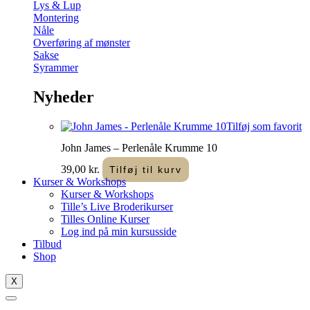
Lys & Lup
Montering
Nåle
Overføring af mønster
Sakse
Syrammer
Nyheder
Tilføj som favorit
John James – Perlenåle Krumme 10
39,00
kr.
Tilføj til kurv
Kurser & Workshops
Kurser & Workshops
Tille’s Live Broderikurser
Tilles Online Kurser
Log ind på min kursusside
Tilbud
Shop
X