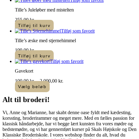
Tilføj som favorit
Tille’s Juleløber med mistelten
255,00
kr.
Tilføj til kurv
Tilføj som favorit
Tille’s æske med stjernehimmel
199,00
kr.
Tilføj til kurv
Tilføj som favorit
Gavekort
Prisinterval:
100,00
kr.
–
2.000,00
kr.
100,00 kr.
Vælg beløb
Dette
til
vare
2.000,00 kr.
Alt til
broderi
!​
har
flere
Vi, Anne og Marianne, har skabt denne oase fyldt med kædesting,
varianter.
korssting, broderirammer og meget mere. Med en fælles passion for
Mulighederne
klassisk håndarbejde, har vi begge lært kunsten fra vores mødre og
kan
bedstemødre, og vi har gennemført kurser på Skals Højskole og Den
vælges
Klassiske Broderiskole. I vores webshop finder du alt, hvad du
på