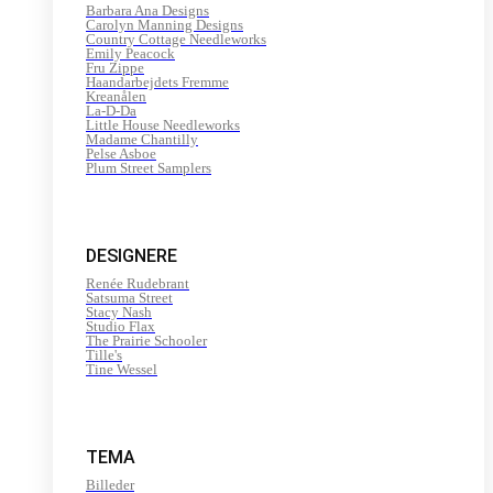
Barbara Ana Designs
Carolyn Manning Designs
Country Cottage Needleworks
Emily Peacock
Fru Zippe
Haandarbejdets Fremme
Kreanålen
La-D-Da
Little House Needleworks
Madame Chantilly
Pelse Asboe
Plum Street Samplers
DESIGNERE
Renée Rudebrant
Satsuma Street
Stacy Nash
Studio Flax
The Prairie Schooler
Tille's
Tine Wessel
TEMA
Billeder