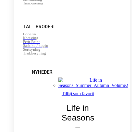
Tamburering
TALT BRODERI
Gobelin
Korssting
Petit Point
Sashiko / kogin
Sortsyning
Trækkesyning
NYHEDER
Tilføj som favorit
Life in
Seasons
–