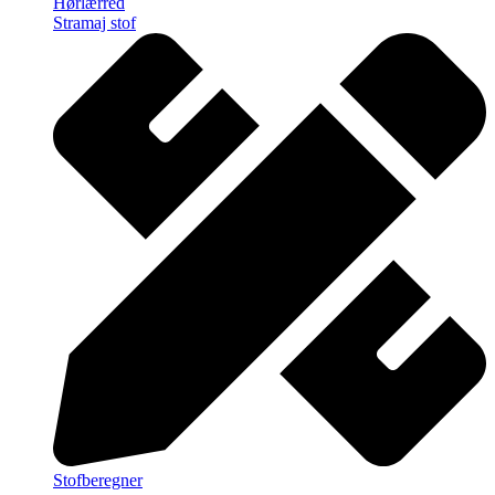
Hørlærred
Stramaj stof
Stofberegner