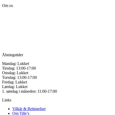
Om os
Tille’s – Værksted
for håndarbejde
Vandmanden 12B
9200 Aalborg SV
Tlf.: +45
81987264
Mail:
info@tilles.dk
CVR: 42501328
Åbningstider
Mandag: Lukket
Tirsdag: 13:00-17:00
Onsdag: Lukket
Torsdag: 13:00-17:00
Fredag: Lukket
Lørdag: Lukket
1. søndag i måneden: 11:00-17:00
Links
Vilkår & Betingelser
Om Tille’s