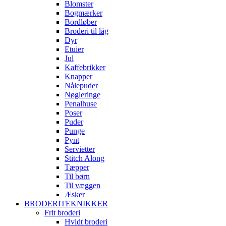
Blomster
Bogmærker
Bordløber
Broderi til låg
Dyr
Etuier
Jul
Kaffebrikker
Knapper
Nålepuder
Nøgleringe
Penalhuse
Poser
Puder
Punge
Pynt
Servietter
Stitch Along
Tæpper
Til børn
Til væggen
Æsker
BRODERITEKNIKKER
Frit broderi
Hvidt broderi