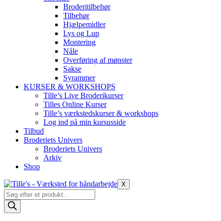
Broderitilbehør
Tilbehør
Hjælpemidler
Lys og Lup
Montering
Nåle
Overføring af mønster
Sakse
Syrammer
KURSER & WORKSHOPS
Tille’s Live Broderikurser
Tilles Online Kurser
Tille’s værkstedskurser & workshops
Log ind på min kursusside
Tilbud
Broderiets Univers
Broderiets Univers
Arkiv
Shop
X
Products
search