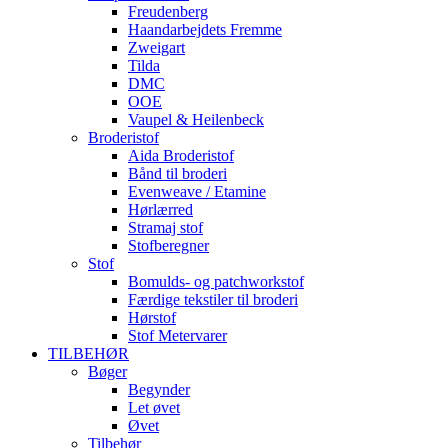
Freudenberg
Haandarbejdets Fremme
Zweigart
Tilda
DMC
OOE
Vaupel & Heilenbeck
Broderistof
Aida Broderistof
Bånd til broderi
Evenweave / Etamine
Hørlærred
Stramaj stof
Stofberegner
Stof
Bomulds- og patchworkstof
Færdige tekstiler til broderi
Hørstof
Stof Metervarer
TILBEHØR
Bøger
Begynder
Let øvet
Øvet
Tilbehør