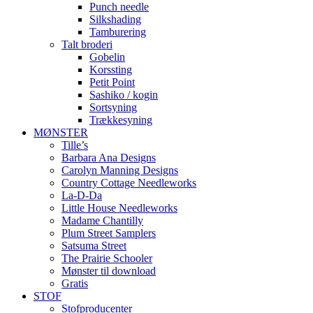
Punch needle
Silkshading
Tamburering
Talt broderi
Gobelin
Korssting
Petit Point
Sashiko / kogin
Sortsyning
Trækkesyning
MØNSTER
Tille’s
Barbara Ana Designs
Carolyn Manning Designs
Country Cottage Needleworks
La-D-Da
Little House Needleworks
Madame Chantilly
Plum Street Samplers
Satsuma Street
The Prairie Schooler
Mønster til download
Gratis
STOF
Stofproducenter