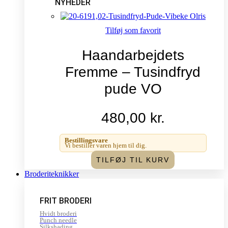
NYHEDER
Tilføj som favorit
Haandarbejdets
Fremme – Tusindfryd
pude VO
480,00
kr.
Bestillingsvare
Vi bestiller varen hjem til dig.
TILFØJ TIL KURV
Broderiteknikker
FRIT BRODERI
Hvidt broderi
Punch needle
Silkshading