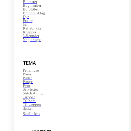
Blomster
Bogmærker
Bordløber
Broderi til låg
Dyr
Etuier
Jul
Kaffebrikker
Knapper
Nålepuder
Nøgleringe
TEMA
Penalhuse
Poser
Puder
Punge
Pynt
Servietter
Stitch Along
Tæpper
Til børn
Til væggen
Æsker
Se alle kits