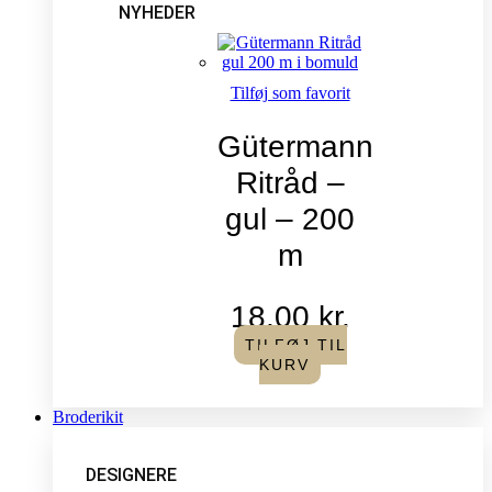
NYHEDER
Tilføj som favorit
Gütermann
Ritråd –
gul – 200
m
18,00
kr.
TILFØJ TIL
KURV
Broderikit
DESIGNERE