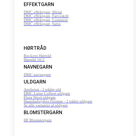
EFFEKTGARN
DMC effektgarn, Metal
DMC effektgarn, Farveskift
DMC effektgarn, Luminere
DMC effektgarn, Satin
HØRTRÅD
Bockens Hørtråd
Hørtråd 16/2
NAVNEGARN
DMC navnegarn
ULDGARN
Appleton - 2 trådet uld
DMC Laine Colbert uldgarn
Flora Wool uldgarn
Haandarbejdets Fremme - 2 trådet uldgarn
Se alle varianter af uldgarn
BLOMSTERGARN
HF Blomstergarn