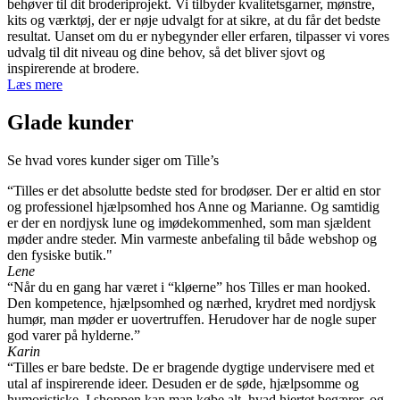
behøver til dit broderiprojekt. Vi tilbyder kvalitetsgarner, mønstre,
varesiden
kits og værktøj, der er nøje udvalgt for at sikre, at du får det bedste
resultat. Uanset om du er nybegynder eller erfaren, tilpasser vi vores
udvalg til dit niveau og dine behov, så det bliver sjovt og
inspirerende at brodere.
Læs mere
Glade kunder
Se hvad vores kunder siger om Tille’s
“Tilles er det absolutte bedste sted for brodøser. Der er altid en stor
og professionel hjælpsomhed hos Anne og Marianne. Og samtidig
er der en nordjysk lune og imødekommenhed, som man sjældent
møder andre steder. Min varmeste anbefaling til både webshop og
den fysiske butik."
Lene
“Når du en gang har været i “kløerne” hos Tilles er man hooked.
Den kompetence, hjælpsomhed og nærhed, krydret med nordjysk
humør, man møder er uovertruffen. Herudover har de nogle super
god varer på hylderne.”
Karin
“Tilles er bare bedste. De er bragende dygtige undervisere med et
utal af inspirerende ideer. Desuden er de søde, hjælpsomme og
humoristiske. I shoppen kan man købe alt, hvad hjertet begærer, og