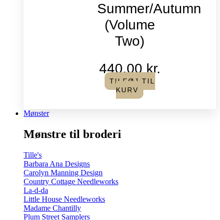
Summer/Autumn
(Volume
Two)
440,00
kr.
TILFØJ TIL
KURV
Mønster
Mønstre til broderi
Tille's
Barbara Ana Designs
Carolyn Manning Design
Country Cottage Needleworks
La-d-da
Little House Needleworks
Madame Chantilly
Plum Street Samplers