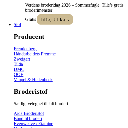
Verdens broderidag 2026 – Sommerfugle, Tille’s gratis
broderimønster
Gratis
Tilføj til kurv
Stof
Producent
Freudenberg
Håndarbejdets Fremme
Zweigart
Tilda
DMC
OOE
Vaupel & Heilenbeck
Broderistof
Særligt velegnet til talt broderi
Aida Broderistof
Bånd til broderi
Evenweave / Etamine